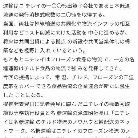
運輸はニ チレイの一〇〇％出資子会社である日本低温
流通の発行済株式総数の二〇％を取得する。
当面、両社は幹線輸送の共同化や物流インフ ラの相互
利用などコスト削減に向けた活動を 中心に進めるが、
将来は共同出資による拠点 の新設や共同営業体制の構
築なども視野に入 れているという。
もともとニチレイはフローズン食品の物流 で、一方の名
糖運輸はチルド食品の物流で強 みを発揮してきた。
今回の提携によって、常 温、チルド、フローズンの三温
度帯をカバー できる食品物流の企業連合が新たに誕生
した ことになる。
提携発表翌日に記者会見に臨ん だニチレイの楡敏秀取
締役専務執行役員と名 糖運輸の滝澤昭社長は「ニチレ
イは名糖運輸 のチルド物流のノウハウと輸配送のネッ
トワ ーク、名糖運輸はニチレイのフローズン物流 のノ