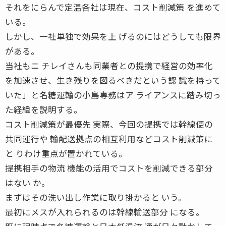
それをにらんで定温各社は現在、コスト削減策 を進めて
いる。
しかし、一社単独で効果を上 げるのにはどうしても限界
がある。
当社もニ チレイさんも同業者との提携で経営の効率化
を加速させ、生き残りを図るべきだという認 識を持って
いた」と名糖運輸の小島専務はア ライアンスに踏み切っ
た経緯を説明する。
コスト削減策が最優先 実際、今回の提携では幹線便の
共同運行や 輸配送拠点の相互利用などコスト削減策に
と りわけ重点が置かれている。
提携相手の物流 機能の活用でコストを削減できる部分
はない か。
まずはその洗い出し作業に取り掛かると いう。
最初にメスが入れられるのは幹線輸送部分 になる。