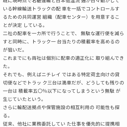
既に現時点で名糖運輸と日本低温流 通が日々動かして
いる幹線輸送トラックの配 車を一括でコントロールす
るための共同運営 組織（配車センター）を用意するこ
とが決定 している。
二社の配車を一カ所で行うことで、 無駄な運行便を減ら
すと同時に、トラック一 台当たりの積載率を高めるの
が狙いだ。
これまでにも両社は個別に配車の適正化に 取り組んでき
た。
それでも、例えばニチレイ ではある特定荷主向けの貸
切便などでトラッ ク三台は満車だが、どうしても残りの
一台は 積載率五〇％以下になってしまうという無駄 が
生じていたという。
さらに輸配送拠点や保管施設の相互利用の 可能性も探
る。
従来、他社に業務委託してい た仕事を優先的に提携相