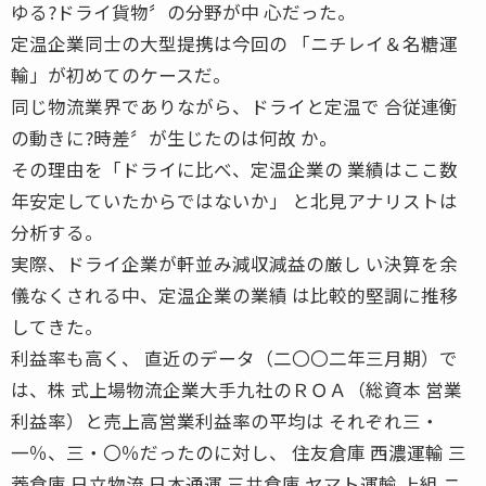
ゆる?ドライ貨物〞の分野が中 心だった。
定温企業同士の大型提携は今回の 「ニチレイ＆名糖運
輸」が初めてのケースだ。
同じ物流業界でありながら、ドライと定温で 合従連衡
の動きに?時差〞が生じたのは何故 か。
その理由を「ドライに比べ、定温企業の 業績はここ数
年安定していたからではないか」 と北見アナリストは
分析する。
実際、ドライ企業が軒並み減収減益の厳し い決算を余
儀なくされる中、定温企業の業績 は比較的堅調に推移
してきた。
利益率も高く、 直近のデータ（二〇〇二年三月期）で
は、株 式上場物流企業大手九社のＲＯＡ（総資本 営業
利益率）と売上高営業利益率の平均は それぞれ三・
一％、三・〇％だったのに対し、 住友倉庫 西濃運輸 三
菱倉庫 日立物流 日本通運 三井倉庫 ヤマト運輸 上組 ニ