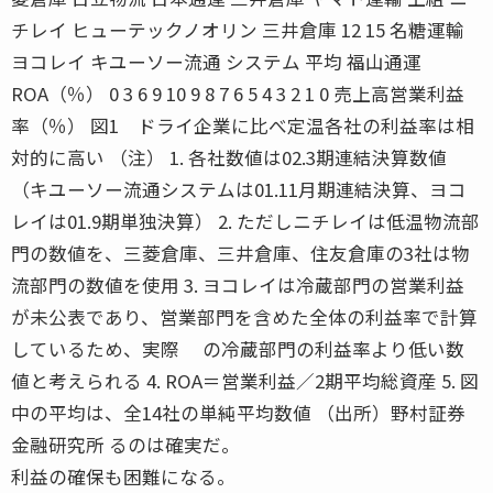
チレイ ヒューテックノオリン 三井倉庫 12 15 名糖運輸
ヨコレイ キユーソー流通 システム 平均 福山通運
ROA（％） 0 3 6 9 10 9 8 7 6 5 4 3 2 1 0 売上高営業利益
率（％） 図1 ドライ企業に比べ定温各社の利益率は相
対的に高い （注） 1. 各社数値は02.3期連結決算数値
（キユーソー流通システムは01.11月期連結決算、ヨコ
レイは01.9期単独決算） 2. ただしニチレイは低温物流部
門の数値を、三菱倉庫、三井倉庫、住友倉庫の3社は物
流部門の数値を使用 3. ヨコレイは冷蔵部門の営業利益
が未公表であり、営業部門を含めた全体の利益率で計算
しているため、実際 の冷蔵部門の利益率より低い数
値と考えられる 4. ROA＝営業利益／2期平均総資産 5. 図
中の平均は、全14社の単純平均数値 （出所）野村証券
金融研究所 るのは確実だ。
利益の確保も困難になる。