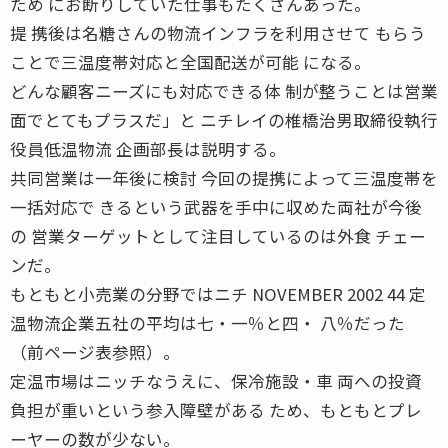
ため にお断りしていた仕事もたくさんあった。
提 携後は名糖さんの物流インフラを利用させて もらう
ことで三温度帯対応と全国配送が可能 になる。
どんな顧客ニーズにも対応できる体 制が整うことは営業
面でとてもプラスだ」と ニチレイの椎橋治男取締役執行
役員低温物流 企画部長は説明する。
共同営業は一年後に検討 今回の提携によって三温度帯を
一括対応で きるという武器を手中に収めた両社が今後
の 営業ターゲットとして注目しているのは外食 チェー
ンだ。
もともと小売業の分野ではニチ NOVEMBER 2002 44 定
温物流企業五社の平均は七・一％と四・ 八％だった
（前ページ表参照）。
定温市場はニッチなうえに、保冷施設・車 両への投資
負担が重いという参入障壁がある ため、もともとプレ
ーヤーの数が少ない。