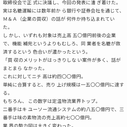
取締役会で正 式に決議し、今回の発表に漕 ぎ着けた。
実は名糖運輸には数年前か ら銀行や証券会社を通じて、
Ｍ＆Ａ（企業の買収）の話が 何件か持ち込まれてい
た。
し かし、いずれも対象は売上高 五〇億円前後の企業
で、機能 補完というよりもむしろ、同 業者を名糖が救
済するという 色合いが濃かったという。
「買 収のメリットがはっきりしな い案件が多く、話が
まとまら なかった。
これに対してニチ 高は約四〇〇億円。
単純に合算すると、売り 上げ規模は一五〇〇億円に達す
る。
もちろん、 この数字は定温物流業界トップ。
二番手はキ ユーソー流通システムの約八五〇億円で、三
番手は味の素物流の売上高約七〇〇億円。
業 界の勢力図は大きく変わった。