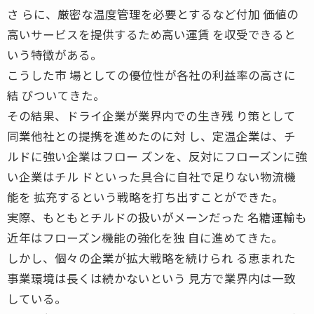
さ らに、厳密な温度管理を必要とするなど付加 価値の
高いサービスを提供するため高い運賃 を収受できると
いう特徴がある。
こうした市 場としての優位性が各社の利益率の高さに
結 びついてきた。
その結果、ドライ企業が業界内での生き残 り策として
同業他社との提携を進めたのに対 し、定温企業は、チ
ルドに強い企業はフロー ズンを、反対にフローズンに強
い企業はチル ドといった具合に自社で足りない物流機
能を 拡充するという戦略を打ち出すことができた。
実際、もともとチルドの扱いがメーンだった 名糖運輸も
近年はフローズン機能の強化を独 自に進めてきた。
しかし、個々の企業が拡大戦略を続けられ る恵まれた
事業環境は長くは続かないという 見方で業界内は一致
している。