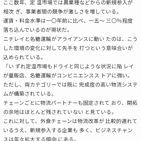
ここ数年、定 温市場では異業種などからの新規参入が
相次 ぎ、事業者間の競争が激しさを増している。
運賃・料金水準は一〇年前に比べ、一五〜 三〇％程度
落ち込んでいるのが現状だ。
ニチレイと名糖運輸がアライアンスに動い たのは、こう
した環境の変化に対して先手を 打つという意味合いが
込められている。
「い ずれ定温市場もドライと同じような状況に陥 レイ
が量販店、名糖運輸がコンビニエンスス トアに強い。
ただし、両カテゴリーでは既に 完成度の高い物流システ
ムが構築されている。
チェーンごとに物流パートナーも固定されて おり、開拓
の余地はほとんど残されていない と見ている。
これに対して、外食チェーンは物流改革が 比較的遅れて
いるうえ、新規参入する企業も 多く、ビジネスチャン
スは年々拡大する傾向 にある。