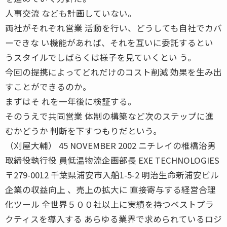
人事交流 なども計画していない。
両社がそれぞれ営業 活動を行い、どうしても自社でカバ
ーできな い機能があれば、それを互いに委託するとい
うスタイルでしばらくは様子を見ていくとい う。
今回の提携によってどれだけのコスト削減 効果を生み出
すことができるのか。
まずはそ れを一年後に検証する。
そのうえで共同営業 体制の構築など次のステップに進
むかどうか 判断を下すつもりだという。
（刈屋大輔） 45 NOVEMBER 2002 ニチレイの椎橋治男
取締役執行役 員低温物流企画部長 EXE TECHNOLOGIES
〒279-0012 千葉県浦安市入船1-5-2 明治生命新浦安ビル
企業の収益向上 、売上の拡大に 直接寄与する経営合理
化ツール 全世界５００社以上に実績を持つベストプラ
クティスを導入する あらゆる業界で求められているロジ