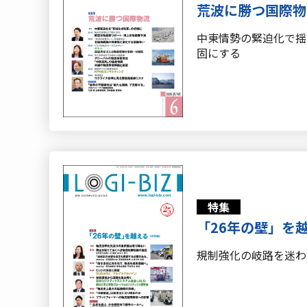
荒波に勝つ国際物
中東情勢の緊迫化で揺
固にする
特集
「26年の壁」を
規制強化の岐路を迷わ