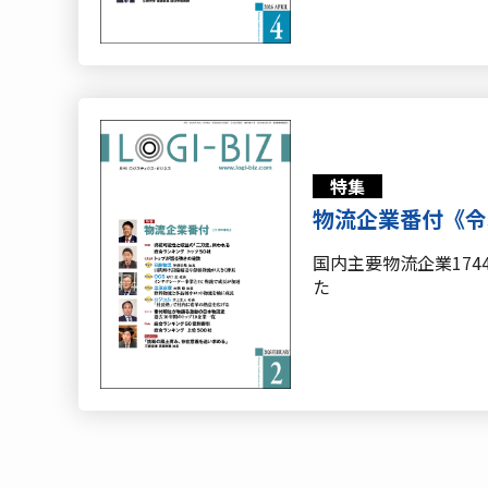
特集
物流企業番付《令
国内主要物流企業17
た