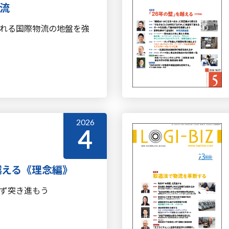
流
れる国際物流の地盤を強
2026
4
越える《理念編》
ず突き進もう