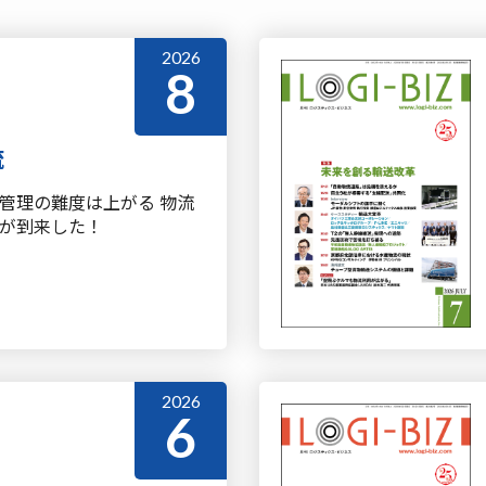
2026
8
流
管理の難度は上がる 物流
が到来した！
2026
6