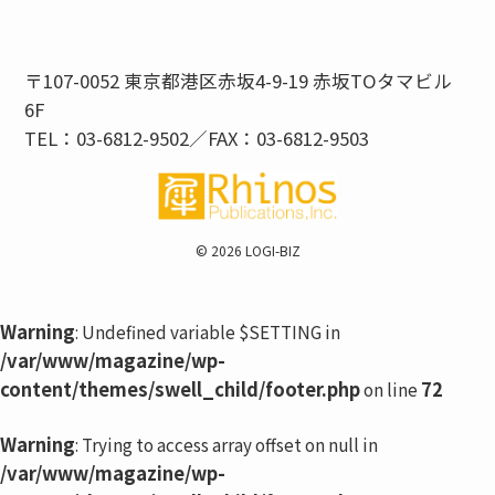
〒107-0052 東京都港区赤坂4-9-19 赤坂TOタマビル
6F
TEL：03-6812-9502／FAX：03-6812-9503
©
2026 LOGI-BIZ
Warning
: Undefined variable $SETTING in
/var/www/magazine/wp-
content/themes/swell_child/footer.php
72
on line
Warning
: Trying to access array offset on null in
/var/www/magazine/wp-