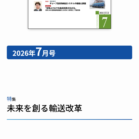
7
2026年
月号
特
集
未来を創る輸送改革