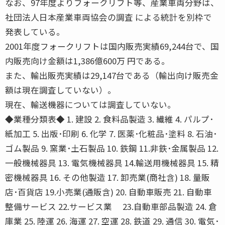
なお、97年度よりフォークリフト等、産業車両分野は、
社団法人日本産業車両協会の調査 による統計を別枠で
発表している。
2001年度フォークリフトは国内販売実績69,244台で、国
内販売向け金額は1,386億600万 円である。
また、輸出販売実績は29,147台である（輸出向け販売金
額は現在調査していない）。
現在、輸送機器については調査していない。
◆業種分類表◆ 1. 建設 2. 食料品製造 3. 繊維 4. パルプ･
紙加工 5. 出版･印刷 6. 化学 7. 医薬･化粧品･塗料 8. 石油･
ゴム製品 9. 窯業･土石製品 10. 鉄鋼 11.非鉄･金属製品 12.
一般機械器具 13. 電気機械器具 14.輸送用機械器具 15. 精
密機械器具 16. その他製造 17. 卸売業(商社含) 18. 量販
店･百貨店 19.小売業(通販含) 20. 自動車販売 21. 自動車
整備サービス 22.サービス業 23.自動車部品製造 24. 倉
庫業 25. 陸運 26. 海運 27. 空運 28. 鉄道 29. 通信 30. 電気･