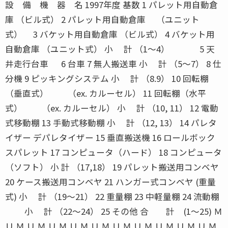
設 備 機 器 名 1997年度 基数 1 パレット用自動倉
庫 （ビル式） 2 パレット用自動倉庫 （ユニット
式） 3 バケット用自動倉庫 （ビル式） 4 バケット用
自動倉庫 （ユニット式） 小 計 （1〜4） 5 天
井走行台車 6 台車 7 無人搬送車 小 計 （5〜7） 8 仕
分機 9 ピッキングシステム 小 計 （8.9） 10 回転棚
（垂直式） （ex. カルーセル） 11 回転棚（水平
式） （ex. カルーセル） 小 計 （10, 11） 12 電動
式移動棚 13 手動式移動棚 小 計 （12, 13） 14 パレタ
イザー デパレタイザー 15 垂直搬送機 16 ロールボック
スパレット 17 コンピュータ（ハード） 18 コンピュータ
（ソフト） 小 計 （17,18） 19 パレット搬送用コンベヤ
20 ケース搬送用コンベヤ 21 ハンガー式コンベヤ (重量
式) 小 計 （19〜21） 22 重量棚 23 中軽量棚 24 流動棚
小 計 （22〜24） 25 その他 合 計 (1〜25) Ｍ
Ｕ Ｍ Ｕ Ｍ Ｕ Ｍ Ｕ Ｍ Ｕ Ｍ Ｕ Ｍ Ｕ Ｍ Ｕ Ｍ Ｕ Ｍ Ｕ Ｍ