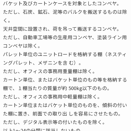
バケット及びカートンケースを対象としたコンベヤ。
ただし、石炭、鉱石、泥等のバルクを搬送するものは除
く。
天井空間に設置され、荷を吊って搬送するコンベヤ。
ただし、自動車工場等の生産用コンベヤ、塗装ライン用
コンベヤは除く。
パレット単位のユニットロードを格納する棚（ネスティ
ングパレット、メザニンを含 む）。
ただし、オフィスの事務用重量棚は除く。
カートン単位、またはバケット単位のもの等を格納する
棚で、１棚当たりの質量が約 500kg以下のもの。
ただし、オフィスの事務用中軽量棚は除く。
カートン単位またはバケット単位のものを、傾斜の付い
た棚に置き、前面での取り出 しを容易にさせたもの。
ただし、デジタル表示等の付いたものを除く。
以上1〜24の分類に該当しないもの。