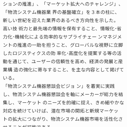
ションの推進」、「マーケット拡大へのチャレンジ」、
「物流システム機器業 界の基盤確立」を３本の柱に、
新しい世紀を迎えた業界のあるべき方向性を示した。
高い技 術力と最先端の情報を保有すること、情報化･省
力化･機械化による効率的なサプライチェー ンマネジメ
ントの推進の一助を担うこと、グローバルな視野に立脚
したロジスティクスの効 率化･高度化を提案する等の活
動を通じて、ユーザーの信頼性を高め、経済の発展と産
業構 造の強化に寄与すること、を主な内容として掲げて
いる。
「物流システム機器懇談会ビジョ ン」を着実に実践
し、物流システム機器懇談会を軸にメーカーが総力を結
集し、マーケット のニーズを的確に捉え、きめ細やかな
対応を続けていけば、潜在市場の開拓と新規マーケッ
トの拡大につながり、物流システム機器市場を活性化さ
せることが可能である。