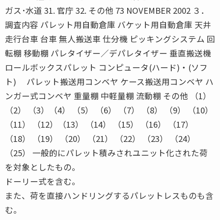
ガス･水道 31. 官庁 32. その他 73 NOVEMBER 2002 ３．
調査内容 パレット用自動倉庫 バケット用自動倉庫 天井
走行台車 台車 無人搬送車 仕分機 ピッキングシステム 回
転棚 移動棚 パレタイザー／デパレタイザー 垂直搬送機
ロールボックスパレット コンピュータ(ハード)・(ソフ
ト) パレット搬送用コンベヤ ケース搬送用コンベヤ ハ
ンガー式コンベヤ 重量棚 中軽量棚 流動棚 その他 （1）
（2） （3）（4） （5） （6） （7） （8） （9） （10）
（11） （12）（13） （14） （15） （16） （17）
（18） （19） （20） （21） （22） （23） （24）
（25） 一般的にパレット積みされユニット化された荷
を対象としたもの。
ドーリー式を含む。
また、荷を直接ハンドリングするパレットレスものも含
む。