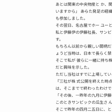
あとは関東の中央物産と か、
いますから」 ――あらた発足の
も参加しました。
その翌日、名古屋でホー ユー
私と伊藤伊の伊藤社長、サンビ
す。
もちろん以前から親しい間柄だ
ょうど当時は、日本で長らく禁
そこで私が 彼らに一緒に持ち
だと興味を示した。
ただし当社はすでに上場してい
『三社が株 式公開を終えた時点
は、そこまでで終わったわけで
「その後、一昨年の九月に伊藤
このときサンビックの瓜生さ 
そこで昨年の四月二五日に、と