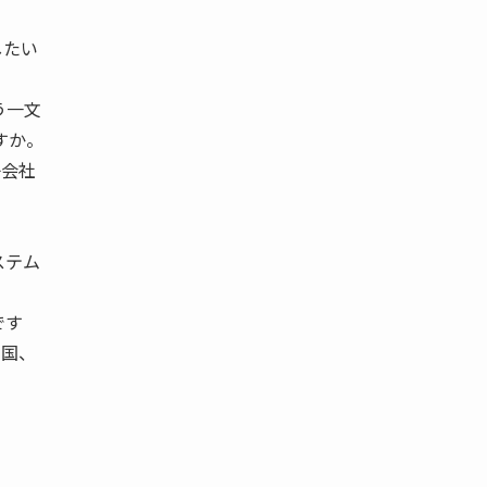
したい
う一文
すか。
子会社
ステム
です
四国、