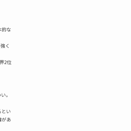
本的な
と強く
界2位
いい。
るとい
緯があ