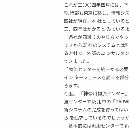
これが二〇〇四年四月には、下
執 行部も東京に移し、情報シ
四社が現在、本 社としていると
三、四年はかかると みている
「各社が四通りのやり方でやっ
ですから既 存のシステムとは
る方針で、外部のコ ンサルタン
てきました。
「物流センターを統一する必要
イン ターフェースを変える部
きます。
今度、 『神奈川物流センター
波センターで使 用中の『DARWI
新システムの完成を待ってはいら
ら を追求しているのでしょう
「基本的には汎用センターです