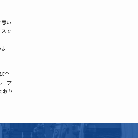
と思い
ースで
いま
ほぼ全
ループ
ており