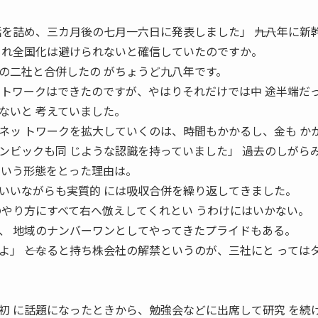
を詰め、三カ月後の七月一六日に発表しました」 ――九八年に新
 れ全国化は避けられないと確信していたのですか。
の二社と合併したの がちょうど九八年です。
ットワークはできたのですが、やはりそれだけでは中 途半端だ
ないと 考えていました。
ネッ トワークを拡大していくのは、時間もかかるし、金も か
ンビックも同 じような認識を持っていました」 過去のしがら
社という形態をとった理由は。
いいながらも実質的 には吸収合併を繰り返してきました。
のやり方にすべて右へ倣えしてくれとい うわけにはいかない。
、 地域のナンバーワンとしてやってきたプライドもある。
」 ――となると持ち株会社の解禁というのが、三社にと っては
初 に話題になったときから、勉強会などに出席して研究 を続