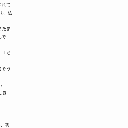
されて
れ、私
またま
んで
 「ち
白そう
た。
とき
が、初