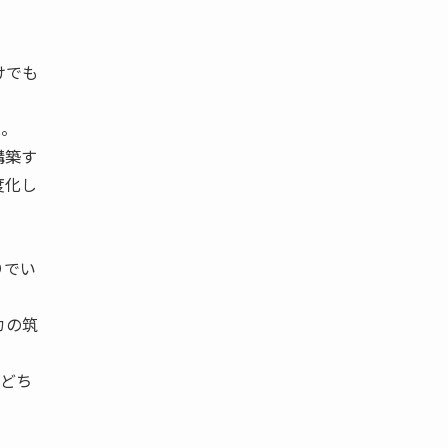
けでも
ん。
構築す
度化し
りでい
カの筑
のどち