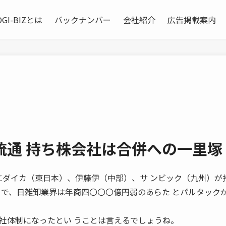
OGI-BIZとは
バックナンバー
会社紹介
広告掲載案内
流通 持ち株会社は合併への一里塚
――今年四月にダイカ（東日本）、伊藤伊（中部）、サ ンビック（九州）
とで、日雑卸業界は年商四〇〇〇億円弱のあらた とパルタック
社体制になったとい うことは言えるでしょうね。