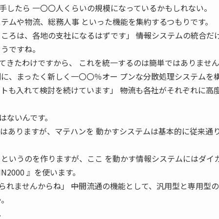
手したら 一〇〇人くらいの規模になっているかもしれない。
ステムや物流、総務人事 といった機能を集約するつもりです。
ころは、各地の支社になるはずです」 ――情報システムの統合だ
ようですね。
てきたわけですから、 これを統一するのは簡単ではありませ
別に、まったく新しく一〇〇％オー プンな分散処理システムを
トも入れて検討を続けています」 ――物流も各社がそれぞれに高
はないんです。
分はありますが、マテハンを 動かすシステムは基本的に従来通
』というのを作りますが、ここ を動かす情報システムにはダイ
N2000 』を使います。
れませんからね」 ――中間流通の機能として、汎用型と専用型
か。
。