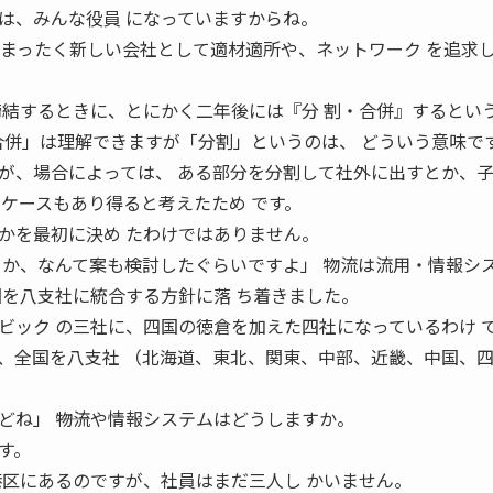
は、みんな役員 になっていますからね。
 まったく新しい会社として適材適所や、ネットワーク を追求
締結するときに、とにかく二年後には『分 割・合併』するとい
 「合併」は理解できますが「分割」というのは、 どういう意味で
が、場合によっては、 ある部分を分割して社外に出すとか、
るケースもあり得ると考えたため です。
かを最初に決め たわけではありません。
うか、なんて案も検討したぐらいですよ」 物流は流用・情報シ
国を八支社に統合する方針に落 ち着きました。
ビック の三社に、四国の徳倉を加えた四社になっているわけ 
、全国を八支社 （北海道、東北、関東、中部、近畿、中国、
ね」 ――物流や情報システムはどうしますか。
す。
港区にあるのですが、社員はまだ三人し かいません。