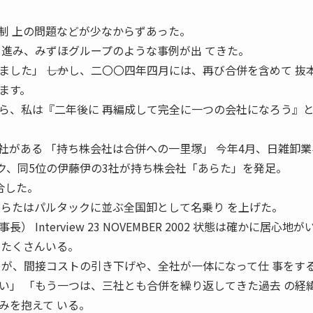
制 上の問題などが少なからずあった。
も進み、みずほグループのような事例が出 てきた。
した」 ――しかし、二〇〇四年四月には、再び合併を含めて 抜
ます。
ら、私は『二年後に 再編成して完全に一つの会社になろう』
社がある 「持ち株会社は合併への一里塚」 今年4月、日雑卸業
 ク、同5位の伊藤伊の3社が持ち株会社「あらた」を発足。
合した。
あらたはパルタックに並ぶ全国卸として名乗り を上げた。
Interview 23 NOVEMBER 2002 状態は確かに居心地が
もたくさんいる。
 が、間接コストの引き下げや、全社が一体になって仕 事をす
い」 「もう一つは、三社とも合併を繰り返してきた過去 の経
みを抱えて いる。