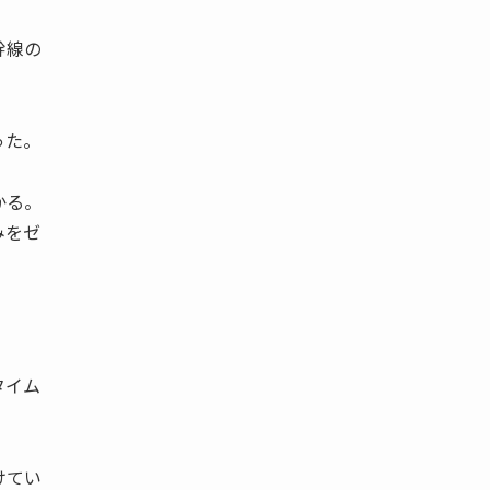
幹線の
った。
かる。
みをゼ
タイム
けてい