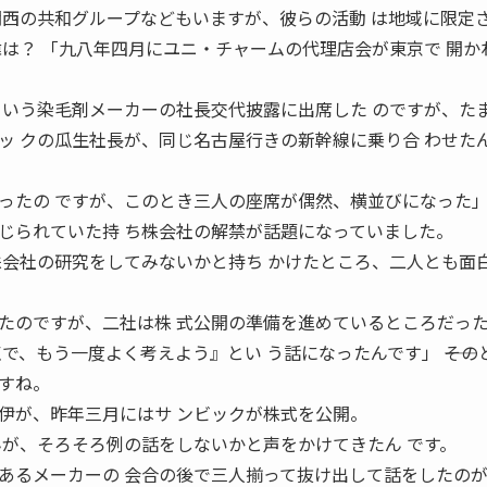
関西の共和グループなどもいますが、彼らの活動 は地域に限定
経緯は？ 「九八年四月にユニ・チャームの代理店会が東京で 開か
という染毛剤メーカーの社長交代披露に出席した のですが、た
ッ クの瓜生社長が、同じ名古屋行きの新幹線に乗り合 わせた
ったの ですが、このとき三人の座席が偶然、横並びになった」
じられていた持 ち株会社の解禁が話題になっていました。
株会社の研究をしてみないかと持ち かけたところ、二人とも面
たのですが、二社は株 式公開の準備を進めているところだっ
で、もう一度よく考えよう』とい う話になったんです」 ――その
すね。
伊が、昨年三月にはサ ンビックが株式を公開。
んが、そろそろ例の話をしないかと声をかけてきたん です。
あるメーカーの 会合の後で三人揃って抜け出して話をしたの