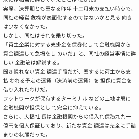
実際、決算期とも重なる昨年 十二月末の支払い時点で、
同社の経営 危機が表面化するのではないかと見る 向き
は少なくなかった。
しかし、同社はそれを乗り切った。
「荷主企業に対する売掛金を債券化し て金融機関から
資金調達して急場をし のいだ」と、同社の経営事情に詳
しい 金融筋は解説する。
聞き慣れない資金 調達手段だが、要するに荷主から支
払 われる予定の運賃（決済前の運賃）を 担保に資金を
借り入れたわけだ。
フットワークが保有するターミナル などの土地は既に
金融機関が担保とし て完全に抑えている。
さらに、大橋社 長は金融機関からの借入れ債務九九一
億円を個人保証しており、新たな資金 調達は完全に手詰
まりの状態だった。