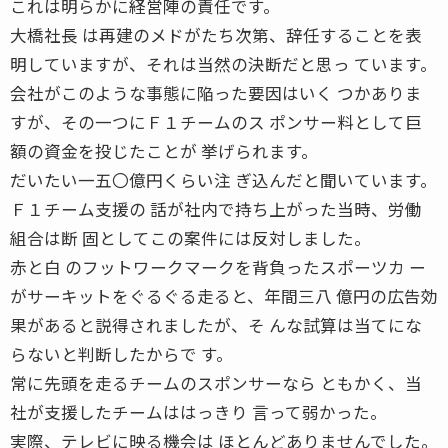
これは明らかに経営陣の責任です。
大橋社長 は再建のメドがたち次第、辞任することを表
明していますが、それは当然の決断だと思っ ています。
会社がこのような事態に陥った要因はいく つかありま
すが、その一つにＦ１チームのス ポンサー料として巨
額の資金を投じたことが 挙げられます。
だいたい一五〇億円くらい注 ぎ込んだと聞いています。
Ｆ１チーム支援の 話が社内で持ち上がった当時、労働
組合は断 固としてこの案件には反対しました。
赤と白 のフットワークマークを背負ったスポーツカ ー
がサーキットをぐるぐる走ると、年間三八 億円の広告効
果があると説得されましたが、そ んな試算は当てにな
らないと判断したからで す。
常に先頭を走るチームのスポンサーなら ともかく、当
社が支援したチームははっきり 言って弱かった。
実際、テレビに映る機会は ほとんどありませんでした。