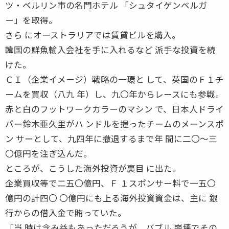
ツ・ベルリン市の名門ホテル 「シュタイゲンベルガ
ー」を取得。
さら にオーストラリアでは賃貸ビルを購入。
韓国の鮮魚輸入会社を手に入れるなど 派手な投資を続
けた。
ＣＩ（企業イメージ）戦略の一環と して、英国のＦ１チ
ームを買収（八九 年）し、九〇年からレースにも参戦。
赤と白のフットワークカラーのマシン で、日本人ドライ
バー鈴木亜久里がハ ンドルを握ったチームのメーンスポ
ン サーとして、九四年に撤退するまで年 間に二〇〜三
〇億円を注ぎ込んだ。
ところが、こうした海外投資が裏目 に出た。
企業買収等で二五〇億円、Ｆ １スポンサー料で一五〇
億円の計四〇 〇億円にも上る海外投資資金は、主に 銀
行からの借入金で賄っていた。
「当 時は含み益もあっただろうが、バブル 崩壊でその