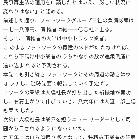
民事再生法の適用を申請したとはいえ、 厳しい状況に
変わりはない」と認める。
前述した通り、フットワークグループ三社の負債総額は
一七一八億円、債 権者は約一一〇〇社に上る。
そして、 債権者の大半は中小トラック業者。
こ のままフットワークの再建のメドがた たなければ、
これら下請け中小業者の うちかなりの数が連鎖倒産に
追い込ま れると予測される。
本誌でも引き続き フットワークとその周辺の動きはウ
ォ ッチし、随時誌面で報告していく予定 だ。
トワークの業績は大橋社長が打ち出し た新機軸が奏功
し、右肩上がりで伸び ていき、八六年には大証二部上場
も果 たした。
次第に大橋社長は業界を担うニュー リーダーとして周
囲から目されるよう になっていた。
九五年には自ら旗振り 役となって、特積み事業者の任意