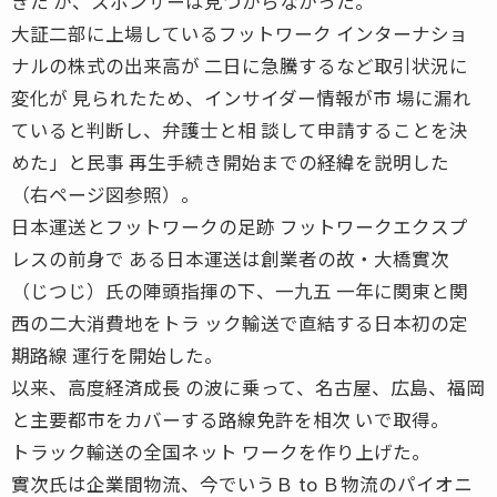
きた が、スポンサーは見つからなかった。
大証二部に上場しているフットワーク インターナショ
ナルの株式の出来高が 二日に急騰するなど取引状況に
変化が 見られたため、インサイダー情報が市 場に漏れ
ていると判断し、弁護士と相 談して申請することを決
めた」と民事 再生手続き開始までの経緯を説明した
（右ページ図参照）。
日本運送とフットワークの足跡 フットワークエクスプ
レスの前身で ある日本運送は創業者の故・大橋實次
（じつじ）氏の陣頭指揮の下、一九五 一年に関東と関
西の二大消費地をトラ ック輸送で直結する日本初の定
期路線 運行を開始した。
以来、高度経済成長 の波に乗って、名古屋、広島、福岡
と主要都市をカバーする路線免許を相次 いで取得。
トラック輸送の全国ネット ワークを作り上げた。
實次氏は企業間物流、今でいうＢ to Ｂ物流のパイオニ