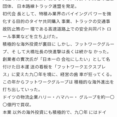
団体、 日本路線トラック連盟を発足。
初代会 長として、特積み業界のバイイングパ ワーを強
化する目的のタイヤ共同購入 事業、トラックの交通事
故防止策の一 環である高速道路上での安全共同パト ロ
ール事業などを立ち上げた。
積極的な海外投資が裏目に しかし、フットワークグルー
プ、そ して大橋社長の快進撃は長くは続かな かった。
創業者の實次氏が「日本一の 会社にしたい」として名
付けた日本運 送の看板を「フットワークエクスプレ
ス」に変えた九〇年を境に、経営の歯 車が狂ってくる。
この年からフットワークグループは 積極的な海外進出を
打ち出していった。
ドイツの物流企業ハリー・ハマハー・ グループを約一〇
〇億円で買収。
本業 以外の海外投資にも積極的で、九〇年 にはドイ