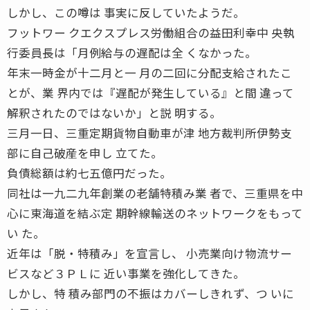
しかし、この噂は 事実に反していたようだ。
フットワー クエクスプレス労働組合の益田利幸中 央執
行委員長は「月例給与の遅配は全 くなかった。
年末一時金が十二月と一 月の二回に分配支給されたこ
とが、業 界内では『遅配が発生している』と間 違って
解釈されたのではないか」と説 明する。
三月一日、三重定期貨物自動車が津 地方裁判所伊勢支
部に自己破産を申し 立てた。
負債総額は約七五億円だった。
同社は一九二九年創業の老舗特積み業 者で、三重県を中
心に東海道を結ぶ定 期幹線輸送のネットワークをもって
い た。
近年は「脱・特積み」を宣言し、 小売業向け物流サー
ビスなど３ＰＬに 近い事業を強化してきた。
しかし、特 積み部門の不振はカバーしきれず、つ いに