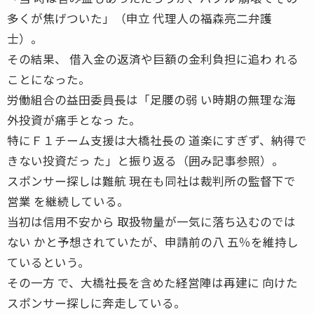
多くが焦げついた」（申立 代理人の福森亮二弁護
士）。
その結果、 借入金の返済や巨額の金利負担に追わ れる
ことになった。
労働組合の益田委員長は「足腰の弱 い時期の無理な海
外投資が痛手となっ た。
特にＦ１チーム支援は大橋社長の 道楽にすぎず、納得で
きない投資だっ た」と振り返る（囲み記事参照）。
スポンサー探しは難航 現在も同社は裁判所の監督下で
営業 を継続している。
当初は信用不安から 取扱物量が一気に落ち込むのでは
ない かと予想されていたが、申請前の八 五％を維持し
ているという。
その一方 で、大橋社長を含めた経営陣は再建に 向けた
スポンサー探しに奔走している。