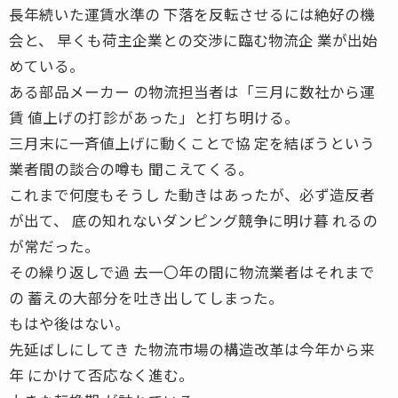
長年続いた運賃水準の 下落を反転させるには絶好の機
会と、 早くも荷主企業との交渉に臨む物流企 業が出始
めている。
ある部品メーカー の物流担当者は「三月に数社から運
賃 値上げの打診があった」と打ち明ける。
三月末に一斉値上げに動くことで協 定を結ぼうという
業者間の談合の噂も 聞こえてくる。
これまで何度もそうし た動きはあったが、必ず造反者
が出て、 底の知れないダンピング競争に明け暮 れるの
が常だった。
その繰り返しで過 去一〇年の間に物流業者はそれまで
の 蓄えの大部分を吐き出してしまった。
もはや後はない。
先延ばしにしてき た物流市場の構造改革は今年から来
年 にかけて否応なく進む。