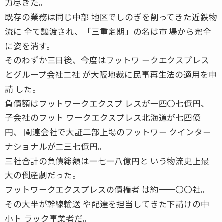
力尽きた。
既存の業務は同じ中部 地区でしのぎを削ってきた近鉄物
流に 全て譲渡され、「三重定期」の名は市 場から完全
に姿を消す。
そのわずか三日後、今度はフットワ ークエクスプレス
とグループ会社二社 が大阪地裁に民事再生法の適用を申
請 した。
負債額はフットワークエクスプ レスが一四〇七億円、
子会社のフット ワークエクスプレス北海道が七四億
円、 関連会社で大証二部上場のフットワー クインター
ナショナルが二三七億円。
三社合計の負債総額は一七一八億円と いう物流史上最
大の倒産劇だった。
フットワークエクスプレスの債権者 は約一一〇〇社。
その大半が幹線輸送 や配達を担当してきた下請けの中
小ト ラック事業者だ。