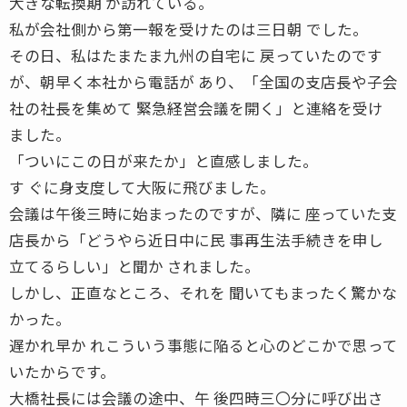
大きな転換期 が訪れている。
私が会社側から第一報を受けたのは三日朝 でした。
その日、私はたまたま九州の自宅に 戻っていたのです
が、朝早く本社から電話が あり、「全国の支店長や子会
社の社長を集めて 緊急経営会議を開く」と連絡を受け
ました。
「ついにこの日が来たか」と直感しました。
す ぐに身支度して大阪に飛びました。
会議は午後三時に始まったのですが、隣に 座っていた支
店長から「どうやら近日中に民 事再生法手続きを申し
立てるらしい」と聞か されました。
しかし、正直なところ、それを 聞いてもまったく驚かな
かった。
遅かれ早か れこういう事態に陥ると心のどこかで思って
いたからです。
大橋社長には会議の途中、午 後四時三〇分に呼び出さ