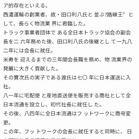
ア的存在といえる。
西濃運輸の創業者、故・田口利八氏と 並ぶ?路線王〞と
して、長らく物流業 界に君臨した。
トラック事業者団体で ある全日本トラック協会の副会
長を二 六年務めた後、田口利八氏の後継とし て一九八
二年には会長に就任。
米寿を 迎えるまでの三年間会長職を務め、物 流業界の
発展に大きく貢献した。
その實次氏の実子である渡氏は七〇 年に日本運送に入
社。
八一年に宅配便 と産地直送便を販売する商社として全
日本流通を設立し、初代社長に就任し た。
その後、八四年に全日本流通はフ ットワークに商号変
更。
この年、フッ トワークの会長に就任すると同時に、 日