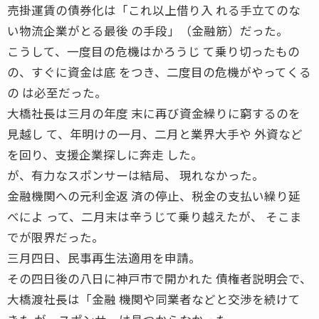
売掛運賃の債券化は「これ以上借り入 れる手立てのな
い物流企業がとる最後 の手段」（金融筋）だった。
こうして、一度目の危機はかろうじ て乗り切ったもの
の、すぐに資金は底 をつき、二度目の危機がやってくる
の は必至だった。
大橋社長は三月の年度 末に再び資金繰りに窮するのを
見越し て、年明けの一月、二月と業界大手や 外資など
を回り、支援企業探しに奔走 した。
が、有力なスポンサーは結局、 現れなかった。
金融機関への元利金返 済の停止、税金の支払い繰り延
べによ って、二月末は辛うじて乗り越えたが、 そこま
でが限界だった。
三月四日、民事再生法適用を申請。
その四日後の八日に神戸市で開かれた 債権者説明会で、
大橋渡社長は「金融 機関や同業者などと交渉を続けて