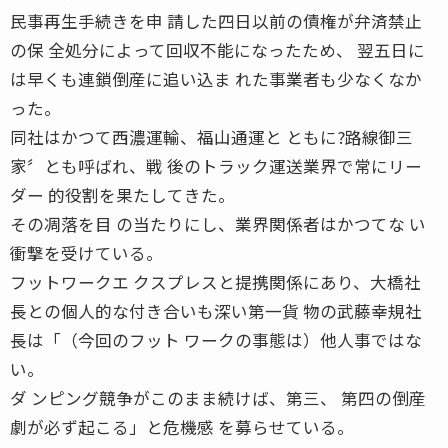
民事再生手続きを申 請した四日以前の債権が弁済禁止
の保 全処分によって回収不能になったため、 翌五日に
は早くも連鎖倒産に追い込ま れた事業者も少なくなか
った。
同社はかつて西濃運輸、福山通運と ともに?路線御三
家〞とも呼ばれ、戦 後のトラック運送業界で常にリー
ダー 的役割を果たしてきた。
その凋落を目 の当たりにし、業界関係者はかつてな い
衝撃を受けている。
フットワークエ クスプレスと提携関係にあり、大橋社
長との個人的な付き合いも深い第一貨 物の武藤幸規社
長は「（今回のフット ワークの事態は）他人事ではな
い。
ダ ンピング競争がこのまま続けば、第三、 第四の倒産
劇が必ず起こる」と危機感 を募らせている。