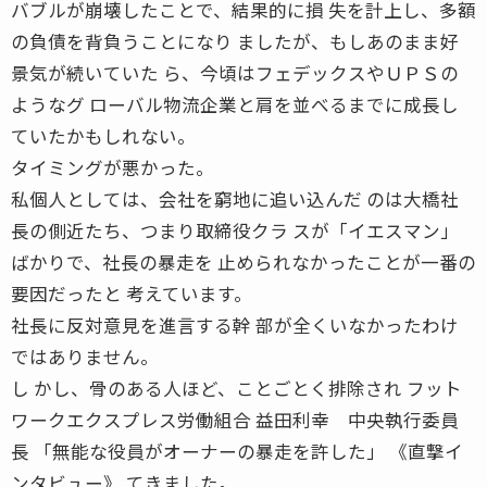
バブルが崩壊したことで、結果的に損 失を計上し、多額
の負債を背負うことになり ましたが、もしあのまま好
景気が続いていた ら、今頃はフェデックスやＵＰＳの
ようなグ ローバル物流企業と肩を並べるまでに成長し
ていたかもしれない。
タイミングが悪かった。
私個人としては、会社を窮地に追い込んだ のは大橋社
長の側近たち、つまり取締役クラ スが「イエスマン」
ばかりで、社長の暴走を 止められなかったことが一番の
要因だったと 考えています。
社長に反対意見を進言する幹 部が全くいなかったわけ
ではありません。
し かし、骨のある人ほど、ことごとく排除され フット
ワークエクスプレス労働組合 益田利幸 中央執行委員
長 「無能な役員がオーナーの暴走を許した」 《直撃イ
ンタビュー》 てきました。