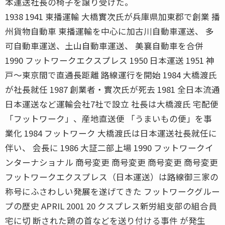
本運送社長の椅子を譲り受けた。
1938 1941 東播運輸 大橋實次氏が兵庫県加東郡で創業 播
州貨物自動車 東播運輸を中心に加古川自動車運送、 多
可自動車運送、土山自動車運送、 美襄自動車を合併
1990 フットワークエクスプレス 1950 日本運送 1951 神
戸〜東京間で直通長距離 路線運行を開始 1984 大橋渡氏
が社長就任 1987 創業者・實次氏が死去 1981 全日本流通
日本運送など運輸会社7社で設立 社長は大橋渡氏 宅配便
「フットワーク」、産地直送便 「うまいもの便」を事
業化 1984 フットワーク 大橋渡氏は日本運送社長就任に
伴い、 会長に 1986 大証二部上場 1990 フットワークイ
ンターナショナル 商号変更 商号変更 商号変更 商号変更
フットワークエクスプレス（日本運送）は路線御三家の
称号にふさわしい発展を遂げてきた フットワークグルー
プの歴史 APRIL 2001 20 クスプレス新労組支部の組合員
宅に切 断された鶏の首などを送り付ける事件 が発生