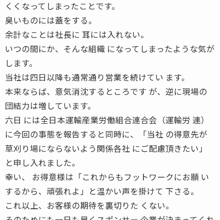
くくなってしまったことです。
臭いものには蓋をする。
余計なことは社長に 耳には入れない。
いつの間にか、そんな組織 になってしまったような気が
します。
当社は四日以降も通常通り営業を続けてい ます。
本来ならば、意気消沈するところです が、逆に現場の
団結力は増しています。
六日 には全日本運輸産業労働組合連合会（運輸労 連）
に今回の事態を報告すると同時に、「当社 の得意先が
草刈り場にならないよう関係各社 にご配慮頂きたい」
と申し入れました。
幸い、 お得意様は「これからもフットワークにお願 い
するから、頑張れよ」と温かい声を掛けて 下さる。
これ以上、お客様の期待を裏切りた くない。
そのためにも一日も早くスポンサー 企業が決まってくれ