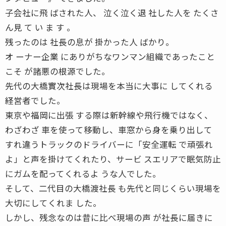
子会社に飛 ばされた人、 泣く泣く退 社した人を たくさ
ん見 て い ま す 。
残ったのは 社長の息が 掛かった人 ばかり。
オ ーナー企業 にありがちなワンマン組織であったこと
こそ が諸悪の根源でした。
先代の大橋實次社長は現場を本当に大事に してくれる
経営者でした。
東京や福岡に出張 する際は新幹線や飛行機ではなく、
わざわざ 車を使って移動し、車窓から身を乗り出して
すれ違うトラックのドライバーに「安全運転 で頑張れ
よ」と声を掛けてくれたり、サービ スエリアで眠気防止
にガムを配ってくれるよ うな人でした。
そして、二代目の大橋渡社長 も先代と同じくらい現場を
大切にしてくれま した。
しかし、残念なのは昔に比べ現場の声 が社長に届きに