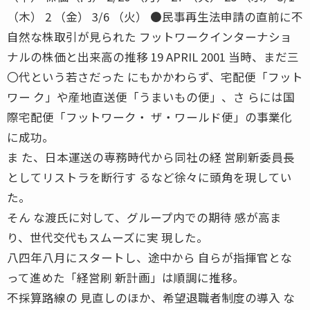
（木） 2 （金） 3/6 （火） ●民事再生法申請の直前に不
自然な株取引が見られた フットワークインターナショ
ナルの株価と出来高の推移 19 APRIL 2001 当時、まだ三
〇代という若さだった にもかかわらず、宅配便「フット
ワー ク」や産地直送便「うまいもの便」、さ らには国
際宅配便「フットワーク・ ザ・ワールド便」の事業化
に成功。
ま た、日本運送の専務時代から同社の経 営刷新委員長
としてリストラを断行す るなど徐々に頭角を現してい
た。
そん な渡氏に対して、グループ内での期待 感が高ま
り、世代交代もスムーズに実 現した。
八四年八月にスタートし、途中から 自らが指揮官とな
って進めた「経営刷 新計画」は順調に推移。
不採算路線の 見直しのほか、希望退職者制度の導入 な