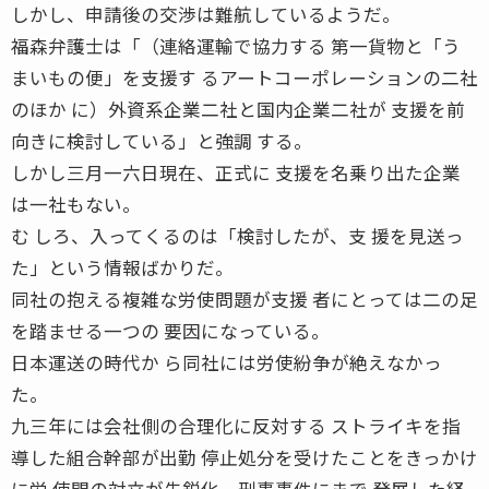
しかし、申請後の交渉は難航しているようだ。
福森弁護士は「（連絡運輸で協力する 第一貨物と「う
まいもの便」を支援す るアートコーポレーションの二社
のほか に）外資系企業二社と国内企業二社が 支援を前
向きに検討している」と強調 する。
しかし三月一六日現在、正式に 支援を名乗り出た企業
は一社もない。
む しろ、入ってくるのは「検討したが、支 援を見送っ
た」という情報ばかりだ。
同社の抱える複雑な労使問題が支援 者にとっては二の足
を踏ませる一つの 要因になっている。
日本運送の時代か ら同社には労使紛争が絶えなかっ
た。
九三年には会社側の合理化に反対する ストライキを指
導した組合幹部が出勤 停止処分を受けたことをきっかけ
に労 使間の対立が先鋭化、刑事事件にまで 発展した経