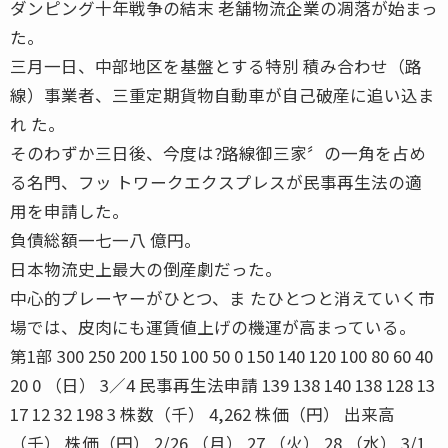
ダンピング十年戦争の結末 老舗物流企業の凋落が始まっ
た。
三月一日、中部地区を基盤とする特別 積み合わせ（路
線）事業者、三重定期貨物自動車が自己破産に追い込ま
れ た。
そのわずか三日後、今度は?路線御三家〞の一角を占め
る名門、フッ トワークエクスプレスが民事再生法の適
用を申請した。
負債総額一七一八 億円。
日本物流史上最大の倒産劇だった。
中心的プレーヤーがひとつ、ま たひとつと消えていく市
場では、皮肉にも運賃値上げの機運が高まっている。
第1部 300 250 200 150 100 50 0 150 140 120 100 80 60 40
20 0 （日） 3／4 民事再生法申請 139 138 140 138 128 13
17 12 32 198 3 株数（千） 4,262 株価（円） 出来高
（千） 株価（円） 2/26 （月） 27 （火） 28 （水） 3/1