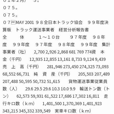
０７５。
０７５。
０７ MAY 2001 ９８全日本トラック協会 ９９年度決算版 トラック運送事業者 経営分析報告書 全 体 １〜１０台 ９７年度 ９８年度 ９９年度 ９７年度 ９８年度 ９９年度 集計事業者（社） 2,700 2,926 2,868 681 769 774資 本 金（千円） 12,935 12,855 13,161 8,733 9,124 9,439売 上 高（千円） 281,946 273,450 274,325 73,093 68,552 66,731 純 資 産（千円） 205,503 207,489 207,488 50,595 50,732 51,615 貨物運送事業従業員数（人） 29.6 29.5 29.6 10.3 10.0 9.9 輸送トン数（トン） 62,573 59,931 61,522 17,686 17,302 16,811 走行キロ数（ｋｍ） 1,401,500 1,370,369 1,401,923 343,215 345,332 339,549 実車キロ数（ｋｍ） 957,057 941,465 963,248 217,595 217,498 212,931 期末実在車両数（台） 25.3 25.2 25.0 7.4 7.5 7.4 延実在車両数（日車） 8,989 8,985 8,919 2,661 2,699 2,647 延実働車両数（日車） 6,094 6,018 6,070 1,683 1,652 1,640 ５１〜１００台 １０１台以上 ９７年度 ９８年度 ９９年度 ９７年度 ９８年度 ９９年度 集計事業者（社） 212 222 225 60 76 64資 本 金（千円） 22,791 21,054 23,232 32,631 33,201 35,670売 上 高（千円） 755,953 739,902 779,227 1,715,126 1,692,346 1,729,571 純 資 産（千円） 562,871 559,608 586,445 1,408,803 1,393,324 1,345,281 貨物運送事業従業員数（人） 73.4 74.4 77.6 150.3 148.5 162.0 輸送トン数（トン） 166,922 163,815 166,281 361,531 330,206 358,573 走行キロ数（ｋｍ） 3,738,675 3,725,674 3,898,463 7,990,660 7,468,730 8,082,167 実車キロ数（ｋｍ） 2,539,813 2,571,121 2,726,410 5,747,565 5,354,843 5,716,641 期末実在車両数（台） 66.0 66.9 67.5 140.7 139.1 145.2 延実在車両数（日車） 23,264 23,651 23,950 50,708 50,411 51,967 延実働車両数（日車） 16,013 16,250 16,727 34,928 34,119 37,017 １１〜２０台 ２１〜５０台 ９７年度 ９８年度 ９９年度 ９７年度 ９８年度 ９９年度 集計事業者（社） 854 943 905 893 916 900資 本 金（千円） 10,966 11,042 11,481 14,328 14,180 13,932売 上 高（千円） 158,138 153,734 153,031 350,793 337,938 345,113 純 資 産（千円） 106,853 111,944 110,794 252,287 253,724 263,119 貨物運送事業従業員数（人） 18.5 18.5 18.6 36.3 36.3 36.3 輸送トン数（トン） 34,431 34,167 35,079 78,856 74,639 78,616 走行キロ数（ｋｍ） 799,136 783,428 791,990 1,787,033 1,758,347 1,829,713 実車キロ数（ｋｍ） 532,919 521,645 535,735 1,228,965 1,220,310 1,259,600 期末実在車両数（台） 15.2 15.1 15.1 31.3 30.9 30.9 延実在車両数（日車） 5,367 5,344 5,381 11,088 11,020 11,050 延実働車両数（日車） 3,551 3,473 3,540 7,598 7,493 7,559● 集計対象事業者の経営規模（車両規模別） ［一般貨物運送事業１社平均］ ９９ MAY 2001 全 体 １〜１０台 ９７年度 ９８年度 ９９年度 ９７年度 ９８年度 ９９年度 金 額 構成比 金 額 構成比 金 額 構成比 金 額 構成比 金 額 構成比 金 額 構成比 売 上 高 281,946 100.0 273,450 100.0 274,325 100.0 73,093 100.0 68,552 100.0 66,731 100.0 貨物運送事業収入 276,692 98.1 268,069 98.0 270,134 98.5 72,424 99.1 67,558 98.5 65,547 98.2 営 業 費 用 280,727 99.6 272,626 99.7 272,004 99.2 73,934 101.2 70,089 102.2 67,859 101.7 貨物運送事業費用 275,818 97.8 267,432 97.8 268,042 97.7 73,309 100.3 69,134 100.8 66,786 100.1 営 業 利 益 1,219 0.4 824 0.3 2,321 0.8 -841 -1.2 -1,537 -2.2 -1,128 -1.7 貨物運送事業営業利益 874 0.3 636 0.2 2,092 0.8 -885 -1.2 -1,577 -2.3 -1,240 -1.9 営 業 外 収 益 6,026 2.1 5,811 2.1 6,261 2.3 1,859 2.5 1,651 2.4 2,390 3.6 金融収益 381 0.1 299 0.1 328 0.1 184 0.3 102 0.1 112 0.2 営 業 外 費 用 4,818 1.7 4,443 1.6 4,605 1.7 1,444 2.0 1,068 1.6 1,583 2.4 金融費用 3,585 1.3 3,441 1.3 3,378 1.2 1,020 1.4 855 1.2 1,258 1.9 経 常 利 益 2,428 0.9 2,193 0.8 3,978 1.4 -426 -0.6 -954 -1.4 -321 -0.5当 期 利 益 1,048 0.4 698 0.3 2,183 0.8 -478 -0.7 -1,133 -1.7 245 0.4 集計事業者数 （社） 2,700 100% 2,926 100% 2,868 100% 681 100% 769 100% 774 100%営業利益計上 （社） 1,451 54% 1,489 51% 1,577 55% 312 46% 320 42% 353 46%経常利益計上 （社） 1,712 63% 1,757 60% 1,900 66% 369 54% 382 50% 418 54% １１〜２０台 ２１〜５０台 ９７年度 ９８年度 ９９年度 ９７年度 ９８年度 ９９年度 金 額 構成比 金 額 構成比 金 額 構成比 金 額 構成比 金 額 構成比 金 額 構成比 売 上 高 158,138 100.0 153,734 100.0 153,031 100.0 350,793 100.0 337,938 100.0 345,113 100.0 貨物運送事業収入 156,754 99.1 150,798 98.1 150,988 98.7 346,881 98.9 333,925 98.8 341,556 99.0 営 業 費 用 158,629 100.3 155,471 101.1 153,134 100.1 349,461 99.6 336,587 99.6 341,558 99.0 貨物運送事業費用 157,284 99.5 152,546 99.2 151,117 98.7 345,848 98.6 332,933 98.5 338,275 98.0 営 業 利 益 -491 -0.3 -1,737 -1.1 -103 -0.1 1,332 0.4 1,352 0.4 3,556 1.0 貨物運送事業営業利益 -529 -0.3 -1,748 -1.1 -129 -0.1 1,033 0.3 992 0.3 3,280 1.0 営 業 外 収 益 3,471 2.2 3,562 2.3 4,056 2.7 7,830 2.2 7,531 2.2 8,038 2.3 金融収益 230 0.1 170 0.1 144 0.1 412 0.1 363 0.1 343 0.1 営 業 外 費 用 2,496 1.6 2,456 1.6 2,816 1.8 5,717 1.6 5,312 1.6 5,534 1.6 金融費用 1,961 1.2 1,913 1.2 1,870 1.2 4,400 1.3 4,191 1.2 4,207 1.2 経 常 利 益 484 0.3 -632 -0.4 1,137