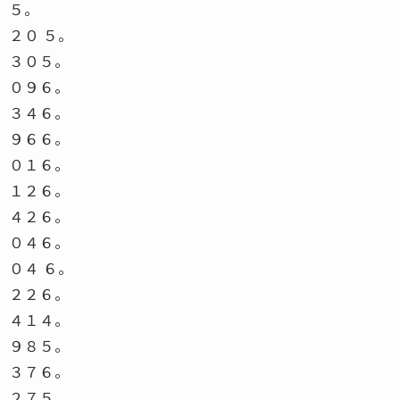
５。
２０ ５。
３０５。
０９６。
３４６。
９６６。
０１６。
１２６。
４２６。
０４６。
０４ ６。
２２６。
４１４。
９８５。
３７６。
２７５。