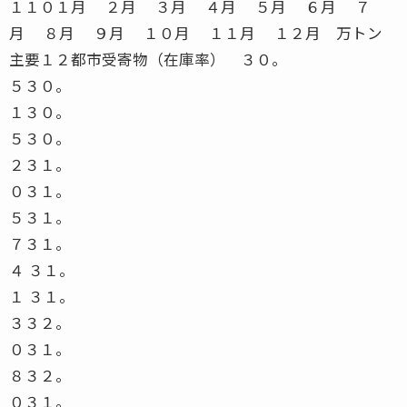
５３０。
１３０。
５３０。
２３１。
０３１。
５３１。
７３１。
４ ３１。
１ ３１。
３３２。
０３１。
８３２。
０３１。