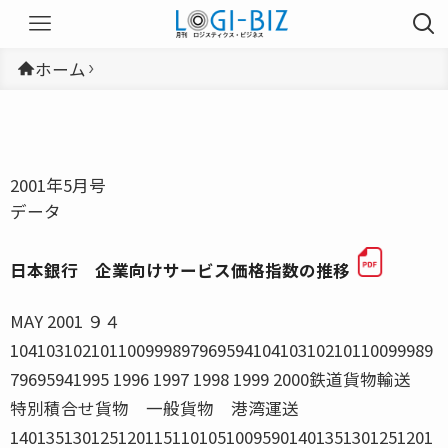
ホーム
2001年5月号
データ
日本銀行 企業向けサービス価格指数の推移
MAY 2001 ９４1041031021011009998979695941041031021011009998979695941995 1996 1997 1998 1999 2000鉄道貨物輸送 特別積合せ貨物 一般貨物 港湾運送 140135130125120115110105100959014013513012512011511010510095901995 1996 1997 1998 1999 2000国際航空貨物輸送 国内航空貨物輸送 日本銀行 企業向けサービス価格指数の推移 陸上輸送 航空輸送 （指数） （年度） （年度） 海上輸送 （指数） 1301251201151101051009590851301251201151101051009590851995 1996 1997 1998 1999 2000内航貨物輸送 外洋貨物輸送 （年度） （年度） （指数） 10310210110099989796959493103102101100999897969594931995 1996 1997 1998 1999 2000こん包 普通倉庫 冷蔵倉庫 倉庫業 （指数） ９５ MAY 2001 特別積合せトラック 一般トラック 宅配貨物取扱個数 原数値 前期比 前年同期 前年同期 原数値 前期比 前年同期 （季調済） （月）比 （月）比 （季調済） （月）比 千トン ％ ％ （平均）％ 千個 ％ ％ 8月 6,042 3.1 4.9 4.5 148,184 4.1 9.99月 6,274 △3.2 1.8 2.4 145,541 1.0 5.210月 6,702 1.2 3.5 1.0 152,261 4.6 12.111月 6,761 0.9 0.7 △1.8 161,107 0.3 9.812月 7,800 3.6 2.8 1.2 273,547 △3.6 4.8 資料出所 トラック輸送情報「特別積合せトラック２７社、一般（特別積合せを除く）トラック約１１００社及び宅配貨物取扱２０社」 ＪＲ貨物会社（合計） ＪＲ貨物会社（車扱） ＪＲ貨物会社（コンテナ） 原数値 前期比 前年同期 原数値 前期比 前年同期 原数値 前期比 前年同期 （季調済） （月）比 （季調済） （月）比 （季調済） （月）比 千トン ％ ％ 千トン ％ ％ 千トン ％ ％ 8月 3,176 10.1 5.9 1,505 15.4 3.7 1,671 8.9 7.99月 3,228 △4.9 0.2 1,481 △2.8 0.7 1,747 △8.1 △0.310月 3,588 4.4 5.3 1,679 6.1 10.8 1,909 2.6 0.811月 3,641 0.1 5.9 1,774 0.6 6.6 1,867 0.0 5.212月 ■ 3,958 ■ 4.1 ■ 5.9 ■ 2,054 ■ 3.1 ■ 5.7 ■ 1,905 ■ 6.5 ■ 6.113年1月 ● 3,280 ● 8.4 ● 5.7 ● 1,819 ● 4.3 ● 9.8 ● 1,461 ● 21.2 ● 1.0 資料出所 日本貨物鉄道株式会社 注）●印は速報値を、■印は修正値を示す 内航海運（貨物船） 内航海運（油送船） 自動車航送定期航路 外航海運（輸出） 原数値 前期比 前年同期 原数値 前期比 前年同期 原数値 前期比 前年同期 原数値 前期比 前年同期 （季調済） （月）比 （季調済） （月）比 （季調済） （月）比 （季調済） （月）比 千トン ％ ％ 千トン ％ ％ 千トン ％ ％ 千トン ％ ％ 8月 24,644 4.0 15,929 0.0 344 △1.6 △0.3 1,095 1.6 △1.29月 24,340 4.0 15,147 0.9 292 3.1 2.1 1,185 △4.6 △3.610月 27,741 10.0 14,509 △4.9 309 2.2 2.1 946 △19.8 △24.611月 27,046 8.7 14,602 △10.2 291 △3.4 2.3 1.098 36.3 △11.312月 300 0.8 3.8 1,066 △20.7 △15.7資料出所 内航船舶輸送統計月報 長距離、中距離及び短距離の 外航船舶運航事業３社の輸送トン数 フェリー３６航路の全旅客数 外航海運（輸入） 外航海運（三国間） 外貿コンテナ（輸出） 外貿コンテナ（輸入） 原数値 前期比 前年同期 原数値 前期比 前年同期 原数値 前期比 前年同期 原数値 前期比 前年同期 （季調済） （月）比 （季調済） （月）比 （季調済） （月）比 （季調済） （月）比 千トン ％ ％ 千トン ％ ％ 千トン ％ ％ 千トン ％ ％ 8月 22,770 △1.7 5.2 6,731 △7.2 △1.3 5,378 △0.9 8.0 7,562 2.2 21.39月 23,747 7.6 8.4 8,074 31.9 14.8 5,931 2.2 7.2 7,592 1.0 17.310月 17,253 △30.1 △27.1 5,454 △36.3 △22.711月 20,756 24.0 △12.4 6,300 35.5 △16.512月 24,084 8.7 △2.4 6,611 △4.8 △12.4資料出所 外航船舶運航事業３社の輸送トン数 五大港の取扱トン数（東京港、横浜港、名古屋港、大阪港、神戸港） 航空貨物量（輸出） 航空貨物量（輸入） 航空（国内線） 航空（国際線） 原数値 前期比 前年同期 原数値 前期比 前年同期 原数値 前期比 前年同期 原数値 前期比 前年同期 （季調済） （月）比 （季調済） （月）比 （季調済） （月）比 （季調済） （月）比 トン ％ ％ トン ％ ％ トン ％ ％ トン ％ ％ 8月 81,112 △1.1 17.3 93,045 3.5 15.4 79,315 5.2 97,589 6.79月 92,578 0.1 12.2 97,844 0.8 15.3 78,735 5.4 104,526 7.710月 94,602 △3.9 2.1 104,289 △4.4 5.9 81,752 3.7 106,732 0.511月 91,930 △5.3 5.0 103,322 2.5 7.1 78,028 6.4 101,926 △1.612月 89,403 0.8 △1.3 102,377 3.6 8.0 101,318 4.0 97,538 △3.313年1月 63,061 △23.8 △10.9