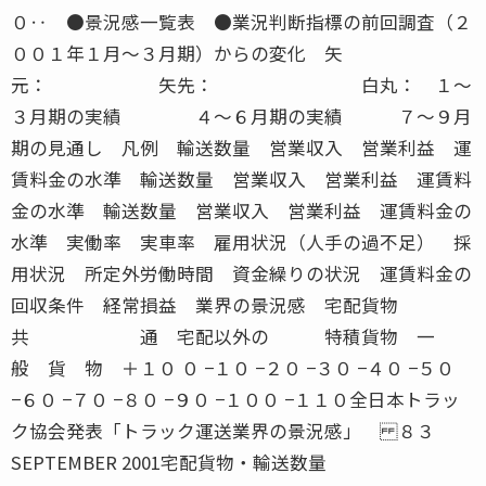
０‥ ●景況感一覧表 ●業況判断指標の前回調査（２
００１年１月〜３月期）からの変化 矢
元： 矢先： 白丸： １〜
３月期の実績 ４〜６月期の実績 ７〜９月
期の見通し 凡例 輸送数量 営業収入 営業利益 運
賃料金の水準 輸送数量 営業収入 営業利益 運賃料
金の水準 輸送数量 営業収入 営業利益 運賃料金の
水準 実働率 実車率 雇用状況（人手の過不足） 採
用状況 所定外労働時間 資金繰りの状況 運賃料金の
回収条件 経常損益 業界の景況感 宅配貨物
共 通 宅配以外の 特積貨物 一
般 貨 物 ＋１０ ０ −１０ −２０ −３０ −４０ −５０
−６０ −７０ −８０ −９０ −１００ −１１０全日本トラッ
ク協会発表「トラック運送業界の景況感」 ８３
SEPTEMBER 2001宅配貨物・輸送数量