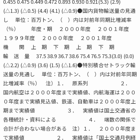
0.455 0.475 0.449 0.472 0.893 0.930 0.921(5.3) (2.9)
(△1.3) (△0.5) (4.4) (4.1) (△0.9)●国内貨物輸送量の見通
し 単位：百万トン、（ ）内は対前年同期比増減率
（％） 年度・期 ２０００年度 ２００１年度
１９９９年度 ２０００年度 ２００１年度
機 関 上 期 下 期 上 期 下 期
輸 送 量 37.5 38.9 36.7 38.6 75.4 76.5 75.3(3.0) (0.0)
(△2.2) (△0.9) (3.6) (1.5) (△1.6)●特別積合せトラック輸
送量の見通し 単位：百万トン、（ ）内は対前年同期
比増減率（％） 注）１． 原系列 ２．
国内航空は２０００年度まで実績値、内航海運は２００
０年度まで実績見込値、鉄道、自動車は２０００年度上
期まで実績値 ３． 実績値は国土交通省の
各種統計・資料による ４． 端数の関係で
合計が合わない場合がある 注）１． ２０００年度ま
で実績値 ２． 実績値は「国土交通月例経