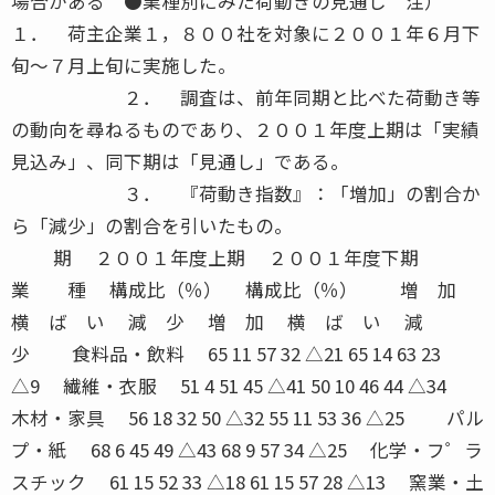
場合がある ●業種別にみた荷動きの見通し 注）
１． 荷主企業１，８００社を対象に２００１年６月下
旬〜７月上旬に実施した。
２． 調査は、前年同期と比べた荷動き等
の動向を尋ねるものであり、２００１年度上期は「実績
見込み」、同下期は「見通し」である。
３． 『荷動き指数』：「増加」の割合か
ら「減少」の割合を引いたもの。
期 ２００１年度上期 ２００１年度下期
業 種 構成比（％） 構成比（％） 増 加
横 ば い 減 少 増 加 横 ば い 減
少 食料品・飲料 65 11 57 32 △21 65 14 63 23
△9 繊維・衣服 51 4 51 45 △41 50 10 46 44 △34
木材・家具 56 18 32 50 △32 55 11 53 36 △25 パル
プ・紙 68 6 45 49 △43 68 9 57 34 △25 化学・フ゜ラ
スチック 61 15 52 33 △18 61 15 57 28 △13 窯業・土