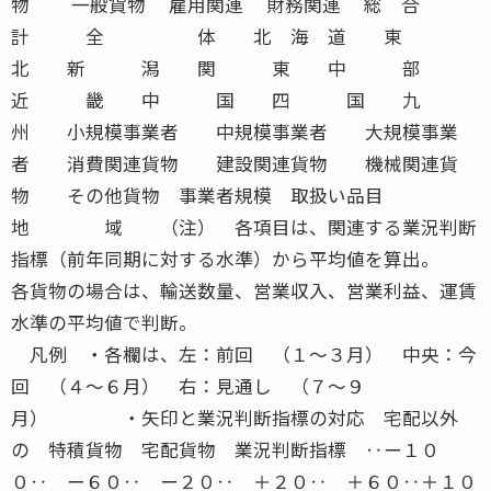
物 一般貨物 雇用関連 財務関連 総 合
計 全 体 北 海 道 東
北 新 潟 関 東 中 部
近 畿 中 国 四 国 九
州 小規模事業者 中規模事業者 大規模事業
者 消費関連貨物 建設関連貨物 機械関連貨
物 その他貨物 事業者規模 取扱い品目
地 域 （注） 各項目は、関連する業況判断
指標（前年同期に対する水準）から平均値を算出。
各貨物の場合は、輸送数量、営業収入、営業利益、運賃
水準の平均値で判断。
凡例 ・各欄は、左：前回 （１〜３月） 中央：今
回 （４〜６月） 右：見通し （７〜９
月） ・矢印と業況判断指標の対応 宅配以外
の 特積貨物 宅配貨物 業況判断指標 ‥ー１０
０‥ ー６０‥ ー２０‥ ＋２０‥ ＋６０‥＋１０