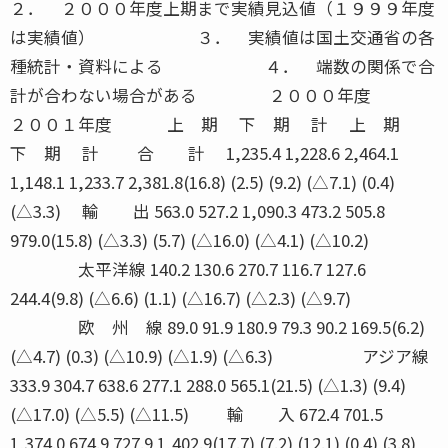
２． ２０００年度上期まで実績見込値（１９９９年度
は実績値） ３． 実績値は国土交通省の各
種統計・資料による ４． 端数の関係で合
計が合わない場合がある ２０００年度
２００１年度 上 期 下 期 計 上 期
下 期 計 合 計 1,235.4 1,228.6 2,464.1
1,148.1 1,233.7 2,381.8(16.8) (2.5) (9.2) (△7.1) (0.4)
(△3.3) 輸 出 563.0 527.2 1,090.3 473.2 505.8
979.0(15.8) (△3.3) (5.7) (△16.0) (△4.1) (△10.2)
太平洋線 140.2 130.6 270.7 116.7 127.6
244.4(9.8) (△6.6) (1.1) (△16.7) (△2.3) (△9.7)
欧 州 線 89.0 91.9 180.9 79.3 90.2 169.5(6.2)
(△4.7) (0.3) (△10.9) (△1.9) (△6.3) アジア線
333.9 304.7 638.6 277.1 288.0 565.1(21.5) (△1.3) (9.4)
(△17.0) (△5.5) (△11.5) 輸 入 672.4 701.5
1,374.0 674.9 727.9 1,402.9(17.7) (7.2) (12.1) (0.4) (3.8)