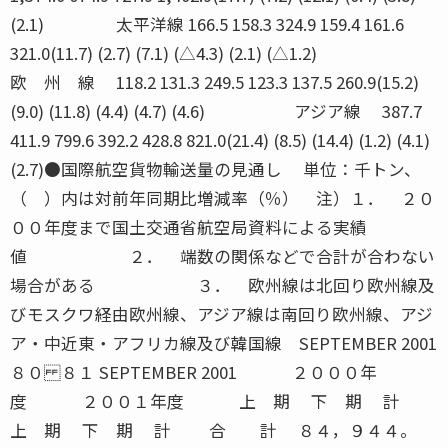
(2.1) 太平洋線 166.5 158.3 324.9 159.4 161.6
321.0(11.7) (2.7) (7.1) (△4.3) (2.1) (△1.2)
欧 州 線 118.2 131.3 249.5 123.3 137.5 260.9(15.2)
(9.0) (11.8) (4.4) (4.7) (4.6) アジア線 387.7
411.9 799.6 392.2 428.8 821.0(21.4) (8.5) (14.4) (1.2) (4.1)
(2.7)●国際航空貨物輸送量の見通し 単位：千トン、
（ ）内は対前年同期比増減率（％） 注）１． ２０
００年度まで国土交通省航空局資料による実績
値 ２． 端数の関係などで合計が合わない
場合がある ３． 欧州線は北回り欧州線及
びモスクワ経由欧州線、アジア線は南回り欧州線、アジ
ア・中近東・アフリカ線及び韓国線 SEPTEMBER 2001
８０ ８１ SEPTEMBER 2001 ２０００年
度 ２００１年度 上 期 下 期 計
上 期 下 期 計 合 計 ８４，９４４。