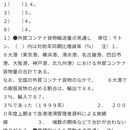
１） （１４。
３） （３。
２） （４。
８） （４。
１）●外貿コンテナ貨物輸送量の見通し 単位：千ト
ン、（ ）内は対前年同期比増減率（％） 注）１．
８大港（東京港、横浜港、清水港、名古屋港、四日市
港、大阪港、神戸港、北九州港）における外貿コンテナ
貨物量の合計である。
なお、全国の外貿コンテナ貨物のなかで、 ８大港で
の取扱貨物の占める割合は、輸出で８８。
３％、輸入で８７。
３％であった（１９９９年） ２． ２００
０年度上期まで各港港湾管理者資料による実績
値 ３． 端数の関係などで合計が合わない