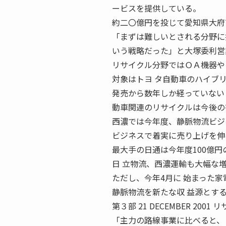
ービスを提供している。
約二〇億円を投じて愛知県大府
「まずは難しいとされる分野に
いう戦略だった」と大塚委利営
リサイクル分野ではＯＡ機器や
対象はトヨ タ自動車のハイブ
発売から数年しか経っていない
動車関連のリサイクルは今後の
西濃では今年度、静脈物流ビジ
ビジネスで着実に売り上げを伸
最大手の日通は今年度100億
日 立物流、西濃運輸も大幅な
ただし、今年4月に 始まった
静脈物流を新たな収 益源とす
第３部 21 DECEMBER 2
「主力の路線事業に比べると、