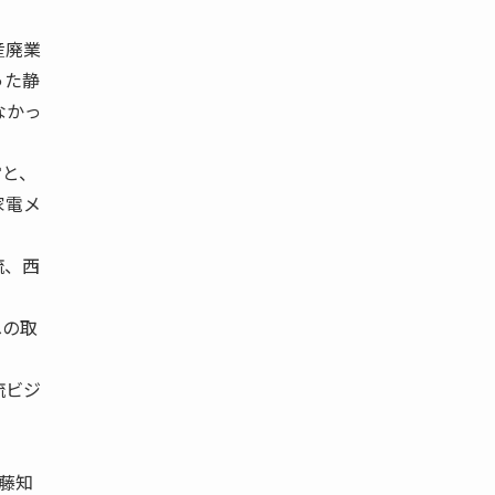
産廃業
った静
なかっ
営と、
家電メ
流、西
への取
流ビジ
藤知