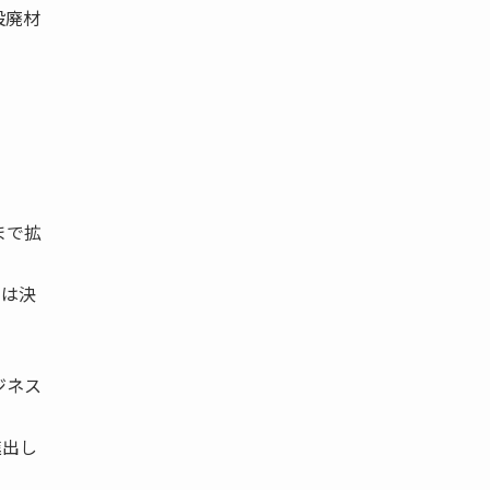
設廃材
まで拡
率は決
ジネス
進出し