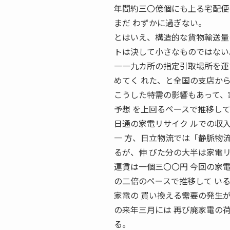
年間約三〇億個にも上る宅配便
まだ わずかに過ぎない。
とはいえ、構造的な貨物輸送量
トは決して小さなものではない
一一九カ所の指定引取場所を運
めてく れた、と全国の支店か
こうした特需の影響もあって、
予想 を上回るペースで推移し
日通の家電リサイク ルでの収
一 方、日立物流では「静脈物
るが、伸 びた分の大半は家電
運賃は一個三〇〇円 今回の家
の二倍のペースで推移して い
家電の 買い換える需要の発生
の来年三月には 再び廃家電の
る。