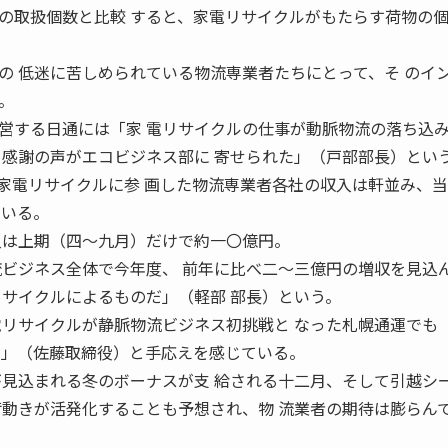
の取扱個数と比較 すると、家電リサイクルがもたらす荷物の
の 低迷に苦しめられている物流専業者たちにとって、そ のイ
。
営する日通には「家 電リサイクルの仕事が動脈物流の落ち込
ら感謝の声がエコビジネス部に 寄せられた」（戸部部長）とい
家電リサイクルに参 画した物流専業者各社の収入は軒並み、
ている。
入は上期（四〜九月）だけで約一〇億円。
流ビジネス全体で今年度、 前年に比べ二〜三億円の増収を見込
リサイクルによるものだ」（軽部 部長）という。
電リサイクルが静脈物流ビジネス初挑戦と なった札幌通運でも
る」（佐藤取締役）と手応えを感じている。
が見込まれる冬のボーナスが支 給される十二月、そして引越シ
荷動きが活発化することも予想され、物 流業者の期待は膨らん