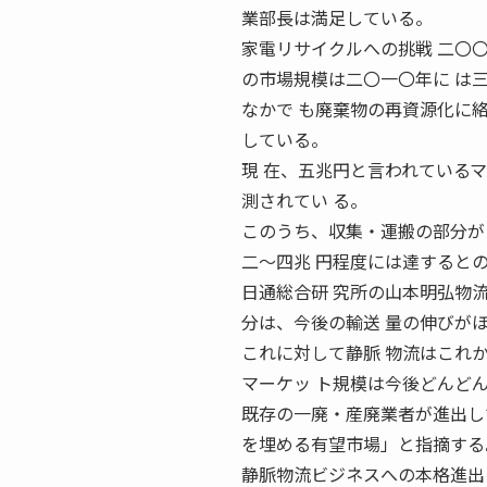
業部長は満足している。
家電リサイクルへの挑戦 二〇
の市場規模は二〇一〇年に は
なかで も廃棄物の再資源化に
している。
現 在、五兆円と言われている
測されてい る。
このうち、収集・運搬の部分が
二〜四兆 円程度には達すると
日通総合研 究所の山本明弘物
分は、今後の輸送 量の伸びが
これに対して静脈 物流はこれ
マーケッ ト規模は今後どんど
既存の一廃・産廃業者が進出し
を埋める有望市場」と指摘する
静脈物流ビジネスへの本格進出