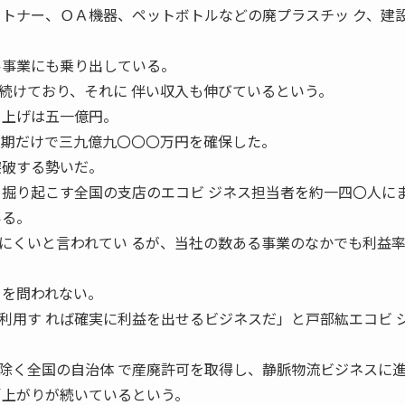
 トナー、ＯＡ機器、ペットボトルなどの廃プラスチッ ク、建
ル事業にも乗り出している。
続けており、それに 伴い収入も伸びているという。
り上げは五一億円。
上期だけで三九億九〇〇〇万円を確保した。
突破する勢いだ。
を掘り起こす全国の支店のエコビ ジネス担当者を約一四〇人に
いる。
にくいと言われてい るが、当社の数ある事業のなかでも利益
 を問われない。
利用す れば確実に利益を出せるビジネスだ」と戸部紘エコビ 
除く全国の自治体 で産廃許可を取得し、静脈物流ビジネスに
肩上がりが続いているという。