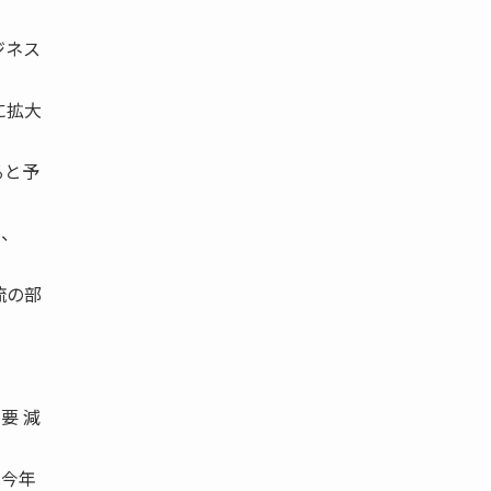
ジネス
に拡大
ると予
が、
流の部
要 減
は今年