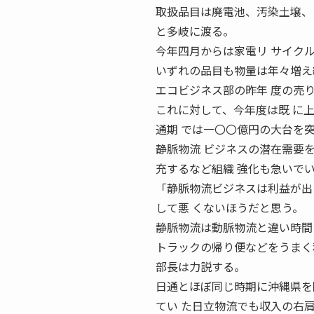
取扱品目は廃電池、汚染土壌、
と多岐に渡る。
今年四月からは家電リ サイク
いずれの品目も物量は年々増え
エコビジネス部の昨年 度の売
これに対して、今年度は既 に
通期 では一〇〇億円の大台を
静脈物流 ビジネスの潜在需要
充するなど組織 強化も急いで
「静脈物流ビジネスは利益が出
して悪 くないほうだと思う。
静脈物流は動脈物流と違い時間
トラックの帰り便などをうまく
部長は力説する。
日通とほぼ同じ時期に沖縄県を
てい た日立物流でも収入の右