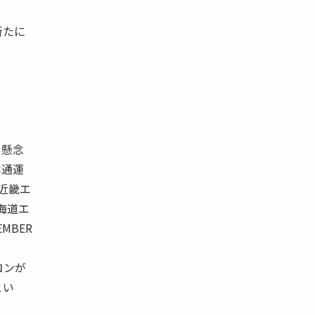
新たに
う懸念
本通運
 近畿エ
海道エ
MBER
コンが
とい