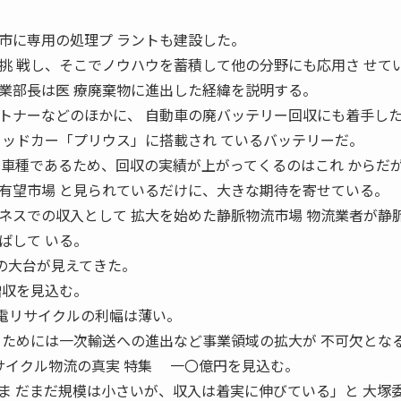
市に専用の処理プ ラントも建設した。
挑 戦し、そこでノウハウを蓄積して他の分野にも応用さ せて
業部長は医 療廃棄物に進出した経緯を説明する。
トナーなどのほかに、 自動車の廃バッテリー回収にも着手し
リッドカー「プリウス」に搭載され ているバッテリーだ。
 車種であるため、回収の実績が上がってくるのはこれ からだ
有望市場 と見られているだけに、大きな期待を寄せている。
ネスでの収入として 拡大を始めた静脈物流市場 物流業者が静
ばして いる。
円の大台が見えてきた。
増収を見込む。
家電リサイクルの利幅は薄い。
るためには一次輸送への進出など事業領域の拡大が 不可欠とな
001 リサイクル物流の真実 特集 一〇億円を見込む。
ま だまだ規模は小さいが、収入は着実に伸びている」と 大塚