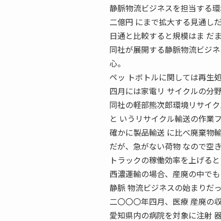
静脈物流ビジネスを担当する環
二億円 にまで拡大する見通し
日通と比較すると規模はま だ
同社が展開する静脈物流ビジネ
心。
ペッ トボトルに関しては再生
四月には家電リ サイクルの分
同社の軽部熊次郎環境リサイク
と いうリサイクル輸送の作業
確かに製品輸送 に比べ廃棄物
だが、急がない荷物 なので空
トラックの稼働効率を上げると
西濃運輸の場合、産廃の中でも
静脈 物流ビジネスの始まりだ
二〇〇〇年四月、医療 産廃の
愛知県内の病院を対象に注射 