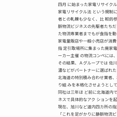
四月 に始まった家電リサイク
家電リサイクル法 という規制
者との軋轢も少なく、比 較的
脈物流ビジネスの先駆者たちだ
た物流専業者までもが食指を動
家電量販店や一般小売店が消費
指 定引取場所に集まった廃家
ーカー主催 の物流コンペには
その結果、Ａグループでは 佐
濃などがパートナーに選ばれた
北海道の特別積み合わせ業者、
り組 みを本格化させようとし
同社は三年ほ ど前に北海道内
ネスで具体的なアク ションを
現在、旭川など道内四カ所の指
「これを足がかりに静脈物流ビ