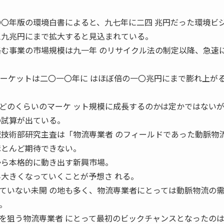
〇〇年版の環境白書によると、九七年に二四 兆円だった環境ビ
三九兆円にまで拡大すると見込まれている。
絡む事業の市場規模は九一年 のリサイクル法の制定以降、急速
マーケットは二〇一〇年に はほぼ倍の一〇兆円にまで膨れ上が
どのくらいのマーケ ット規模に成長するのかは定かではない
の試算が出ている。
流技術部研究主査は「物流専業者 のフィールドであった動脈物
ほとんど期待できない。
から本格的に動き出す新興市場。
ん大きくなっていくことが予想さ れる。
ていない未開 の地も多く、物流専業者にとっては動脈物流の需
。
を狙う物流専業者 にとって最初のビックチャンスとなったの