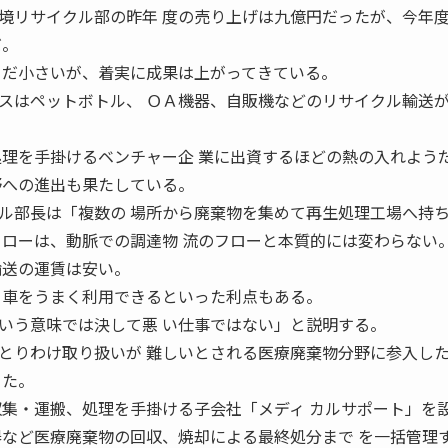
境リサイクル部の昨年 度の売り上げは九億円だったが、今年
だ。
まだ小さいが、着実に成果は上がってきている。
スはペットボトル、 ＯＡ機器、自販機などのリサイクル輸送
処理を手掛けるベンチャー企 業に出資するほどの熱の入れよう
野への進出も果たしている。
ル部長は「複数の 場所から廃棄物を集めて再生処理工場へ持
フローは、動脈での調達物 流のフローと本質的には変わらない
輸送の運賃は安い。
き車をうまく利用できるといった利点もある。
いう意味では決して悪 い仕事ではない」と説明する。
とりわけ取り扱いが 難しいとされる医療廃棄物分野に参入し
った。
収集・運搬、処理を手掛ける子会社「メディ カルサポート」を
器など医療廃棄物の回収、焼却による最終処分まで を一括管理