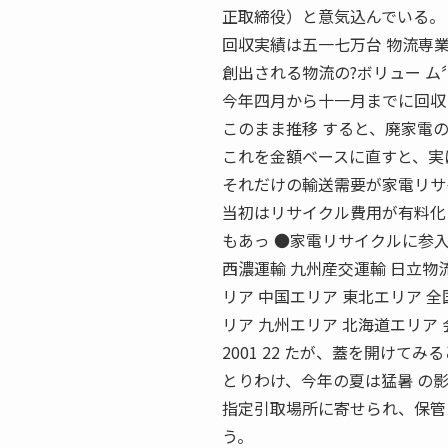
正取締役）と意気込んでいる。
回収実績は五一七万台 物流専
創出される物流の?ボリュー ム
今年四月から十一月までに回収
このまま推移 すると、廃家電
これを金額ベースに直すと、実
それだけの輸送需要が家電リサ
当初はリサイクル費用が有料化
もあっ ●家電リサイクルに参入
西濃運輸 九州産交運輸 日立物流 札樽
リア 中国エリア 東北エリア 
リア 九州エリア 北海道エリア 
2001 22 たが、蓋を開け
とりわけ、今年の夏は猛暑 の
指定引取場所に寄せられ、保管
う。