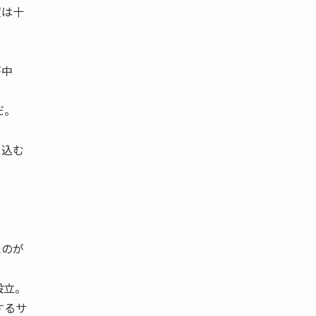
度は十
が中
だ。
ち込む
。
たのが
設立。
するサ