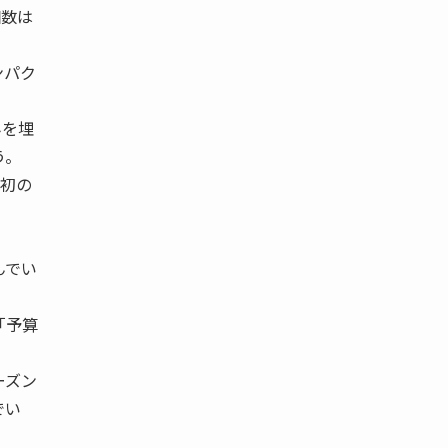
個数は
ンパク
みを埋
う。
当初の
んでい
「予算
ーズン
でい