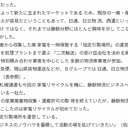
ルだった。
によって新たに生まれたマーケットである ため、既存の一廃・
参入が容易だということもあって、日通、日立物 流、西濃とい
け ではなく、それまでは静脈分野にほとんど興味を示し てこ
かした。
者から収集した廃 家電を一時保管する「指定引取場所」の運
電を処理プラントまで運ぶ 「二次輸送」の受け皿会社を決める
、特別積み合わせ業者を中心とした 多数の物流専業者が参加。
川急便、岡山県貨物運送などが、Ｂグループでは 日通、日立物
 （表参照）。
札幌通運も今回の 家電リサイクルを機に、静脈物流ビジネス
ている一社だ。
での産業廃棄物収集・運搬許可の取 得を終えていたが、静脈物
起こしたのは家電リサイクルが初めてだった。
定引取場所を運営し ている。
ジネスのノウハウを蓄積して活動の場を拡げていきたい」（佐