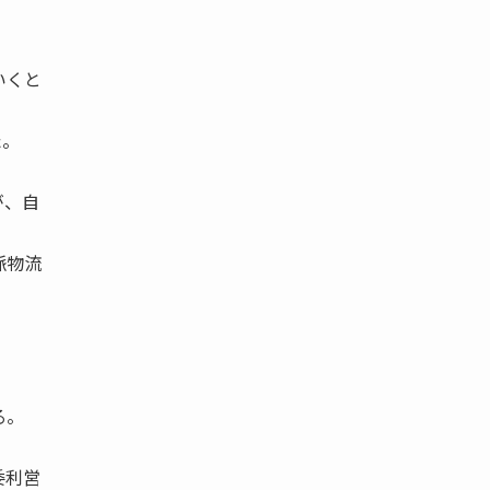
いくと
た。
が、自
脈物流
る。
委利営