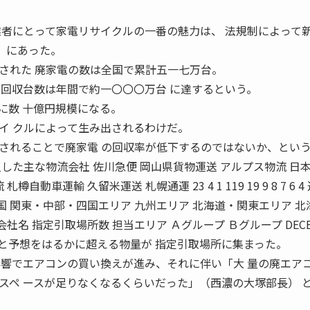
業者にとって家電リサイクルの一番の魅力は、 法規制によって
〞にあった。
された 廃家電の数は全国で累計五一七万台。
の回収台数は年間で約一〇〇〇万台 に達するという。
に数 十億円規模になる。
イ クルによって生み出されるわけだ。
されることで廃家電 の回収率が低下するのではないか、とい
した主な物流会社 佐川急便 岡山県貨物運送 アルプス物流 日
自動車運輸 久留米運送 札幌通運 23 4 1 119 19 9 8 7 6 4
全国 関東・中部・四国エリア 九州エリア 北海道・関東エリア 北
会社名 指定引取場所数 担当エリア Ａグループ Ｂグループ DECE
てみると予想をはるかに超える物量が 指定引取場所に集まった。
影響でエアコンの買い換えが進み、それに伴い「大 量の廃エア
スペ ースが足りなくなるくらいだった」（西濃の大塚部長） 