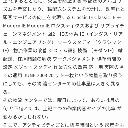
正 化するとともに、欠品を防止する 輸配送のアルゴリ
ズムを考案したり、 輸配送システムを設計し、効率化と
顧客サービスの向上を実現する Classic IE Classic IE ＋
Modern IE Modern IE ロジスティクスおよび サプライチ
ェーンマネジメント 図2 IEの体系 IE（インダストリア
ル・エンジニアリング） ワークスタディ （クラシック
IE） 物流作業の改善 システム設計技術 （モダンIE） 輸
配送、在庫問題の解決 ワークメジャメント 標準時間の
設定 メソットスタディ 作業方法の改善 応 用 実際の場
での適用 JUNE 2003 20 ット一枚という物量を取り扱う
にしても、その物 流センターでの仕事量は大きく異な
る。
その物流 センターでは、曜日によって、あるいは月の上
旬 と下旬とでは、上記二つの作業内容タイプの比率 が
変わるかもしれない。
そこで、アクティビティごとに標準時間という 尺度をも