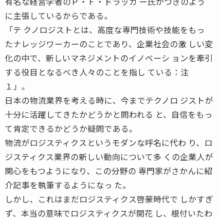
有名な経営学者のＰ・Ｆ・ドラッカ ー氏がつぎのよう
に主張しているからである。
「テ クノロジストとは、高度な専門技術や技能をもっ
たナレッジワーカーのことであり、企業社会の激 しい変
化の中で、新しいマネジメントのイノベーシ ョンを牽引
する役目となるべき人々のことを指し ている：注
１」。
日本の物流業界を考える時に、今までテクノロ ジストが
十分に活躍してきたかどうかと問われる と、自信をもっ
て肯定できるかどうか疑問である。
物流がロジスティクスというモダンな呼名に代わ り、ロ
ジスティクス業界の新しい動向について多 くの企業人が
関心をもつようになり、この分野の 専門家がさかんに紹
介記事を執筆するようになっ た。
しかし、これはまだロジスティクス啓蒙時代で しかすぎ
ず、本当の意味でロジスティクスが開花 し、根付いたわ