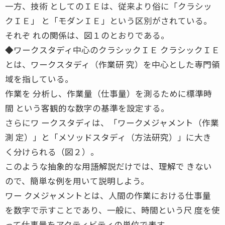
一方、技術 としてのＩＥは、従来より俗に「クラシッ
クＩＥ」 と「モダンＩＥ」という区別がされている。
それぞ れの関係は、図１のとおりである。
◆ワークスタディ中心のクラシックＩＥ クラシックＩＥ
とは、ワークスタディ（作業研 究）を中心とした専門領
域を指している。
作業を 分析し、作業量（仕事量）を測るために標準時
間 という客観的な数字の基準を設定する。
さらにワ ークスタディは、「ワークメジャメント（作業
測 定）」と「メソッドスタディ（方法研究）」に大き
く分けられる（図２）。
このような抽象的な用語解説だけでは、理解で きない
ので、簡単な例を用いて説明しよう。
ワー クメジャメントとは、人間の作業における仕事量
を数字で示すことであり、一般に、時間という尺 度を使
って仕事量をアクティビティの単位で表す。