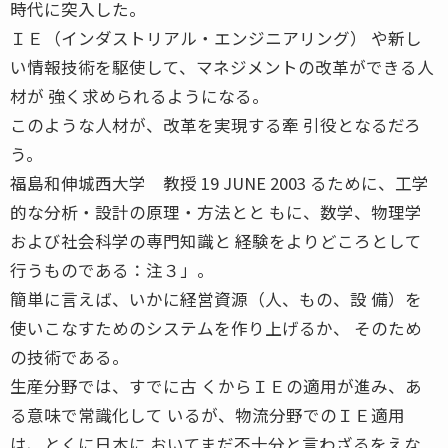
時代に突入した。
ＩＥ（インダストリアル・エンジニアリング） や新し
い情報技術を駆使して、マネジメントの改革ができる人
材が 強く求められるようになる。
このような人材が、改革を実現する牽 引役となるだろ
う。
福島和伸城西大学 教授 19 JUNE 2003 るために、工学
的な分析・設計の原理・方法とと もに、数学、物理学
および社会科学の専門知識と 経験をよりどころとして
行うものである：注３」。
簡単に言えば、いかに経営資源（人、もの、設 備）を
使いこなすためのシステムを作り上げるか、 そのため
の技術である。
生産分野では、すでに古 くからＩＥの適用が進み、あ
る意味で常識化して いるが、物流分野でのＩＥ適用
は、とくに日本に おいてまだ不十分と言わざるをえな