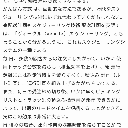
と、 もはや鶴亀算は必要ではなくなる。
かんばん方式 は、画期的な方法であるが、万能なスケ
ジューリ ング技術にいずれ代わっていくかもしれない。
◆配送計画もスケジューリング技術 配送計画を英語で
は、「ヴィークル（Vehicle ）ス ケジューリング」とも
言うことから分かるように、 これもスケジューリングシ
ステムの一種である。
毎 日、多数の顧客からの注文にしたがって、いかに 使
用トラック台数を減らし（積載効率を上げ）、総 走行
距離または総走行時間を減らすべく、積込み 計画（ルー
ト計画）、運行計画を組み上げるかがね らいである。
また、毎日の受注締め切り後、いかに早くピッ キング
リストとトラック別の積込み指示書が発行 できるかに
よって、出荷のリードタイムを短縮する ことができる。
実はこの効果は非常に大きい。
宵 積みの場合、出荷作業の残業時間を減らすことが で