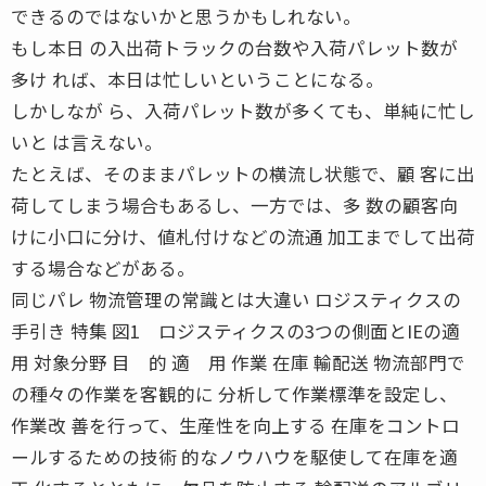
できるのではないかと思うかもしれない。
もし本日 の入出荷トラックの台数や入荷パレット数が
多け れば、本日は忙しいということになる。
しかしなが ら、入荷パレット数が多くても、単純に忙し
いと は言えない。
たとえば、そのままパレットの横流し状態で、顧 客に出
荷してしまう場合もあるし、一方では、多 数の顧客向
けに小口に分け、値札付けなどの流通 加工までして出荷
する場合などがある。
同じパレ 物流管理の常識とは大違い ロジスティクスの
手引き 特集 図1 ロジスティクスの3つの側面とIEの適
用 対象分野 目 的 適 用 作業 在庫 輸配送 物流部門で
の種々の作業を客観的に 分析して作業標準を設定し、
作業改 善を行って、生産性を向上する 在庫をコントロ
ールするための技術 的なノウハウを駆使して在庫を適