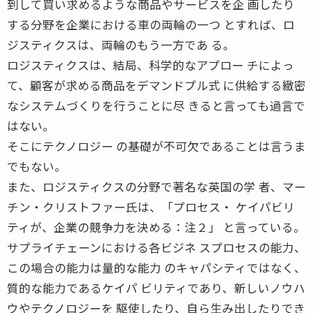
到して買い求めるような商品やサービスを企 画したり
する分野を企業における車の両輪の一つ とすれば、ロ
ジスティクスは、両輪のもう一方であ る。
ロジスティクスは、結局、科学的なアプロー チによっ
て、顧客が求める商品をデマンドプル式 に供給する緻密
なシステムづくりを行うことに尽 きると言っても過言で
はない。
そこにテクノロジー の基礎が不可欠であることは言うま
でもない。
また、ロジスティクスの分野で著名な英国の学 者、マー
チン・クリストファー氏は、「プロセス・ ケイパビリ
ティが、企業の競争力を決める：注２」 と言っている。
サプライチェーンにおける各ビジネ スプロセスの能力、
この場合の能力は量的な能力 のキャパシティではなく、
質的な能力であるケイパ ビリティであり、新しいノウハ
ウやテクノロジーを 駆使したり、自ら生み出したりでき