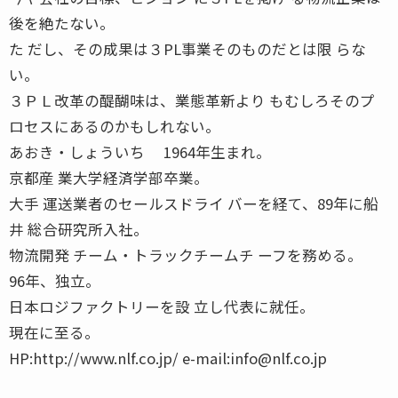
後を絶たない。
た だし、その成果は３PL事業そのものだとは限 らな
い。
３ＰＬ改革の醍醐味は、業態革新より もむしろそのプ
ロセスにあるのかもしれない。
あおき・しょういち 1964年生まれ。
京都産 業大学経済学部卒業。
大手 運送業者のセールスドライ バーを経て、89年に船
井 総合研究所入社。
物流開発 チーム・トラックチームチ ーフを務める。
96年、独立。
日本ロジファクトリーを設 立し代表に就任。
現在に至る。
HP:http://www.nlf.co.jp/ e-mail:info@nlf.co.jp