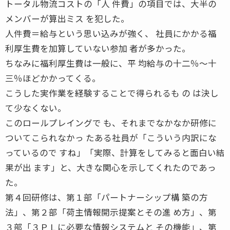
トータル物流コストの「人 件費」の項目では、大半の
メンバーが算出ミス を犯した。
人件費＝給与という思い込みが強く、 社員にかかる福
利厚生費を加算していない参加 者が多かった。
ちなみに福利厚生費は一般に、平 均給与の十二％〜十
三％ほどかかってくる。
こうした実作業を経験することで得られるも の は決し
て少なくない。
このロールプレイングで も、それまでなかなか研修に
ついてこられなかっ たある社員が「こういう内訳にな
っているので すね」「実際、計算をしてみると面白い結
果が出 ます」と、大きな関心を示してくれたのであっ
た。
第４回研修は、第１部「パートナーシップ構 築の方
法」、第２部「荷主情報開示提案とその進 め方」、第
３部「３ＰＬに必要な情報システムと その機能」、第