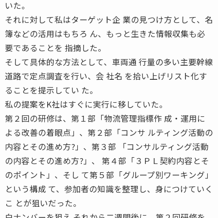
いた。
それに対して私はターゲット企 業の見つけ方として、名
簿などの活用はもちろ ん、もっと生きた情報収集も必
要であることを 指摘した。
そして具体的な方法として、車両通 行量の多い主要幹線
道路で定点調査を行い、会 社名 を拾い上げリスト化す
ることを提示してい た。
私の提案をK社はすぐに実行に移していた。
第２回の研修は、第１部「物流管理指標作 成・運用に
よる改善の着眼点」、第２部「コンサ ルティング活動の
内容とその進め方?」、第３部 「コンサルティング活動
の内容とその進め方?」、 第４部「３ＰＬ契約内容とそ
のポイント」、そし て第５部「グループ別ワーキング」
という構成 て、参加者の知識を整理し、身につけていく
こ とが狙いだった。
白ナンバーを狙え それから二週間後に、第２回研修を