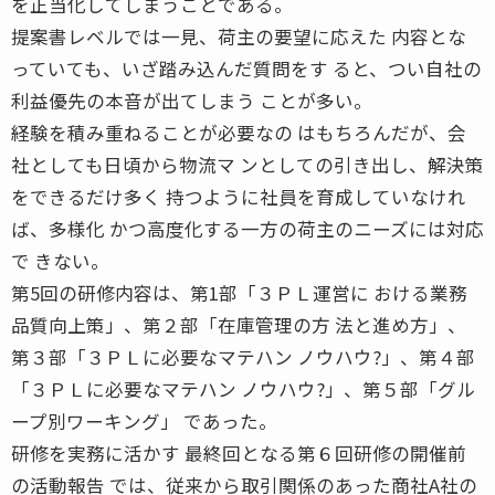
を正当化してしまうことである。
提案書レベルでは一見、荷主の要望に応えた 内容とな
っていても、いざ踏み込んだ質問をす ると、つい自社の
利益優先の本音が出てしまう ことが多い。
経験を積み重ねることが必要なの はもちろんだが、会
社としても日頃から物流マ ンとしての引き出し、解決策
をできるだけ多く 持つように社員を育成していなけれ
ば、多様化 かつ高度化する一方の荷主のニーズには対応
で きない。
第5回の研修内容は、第1部「３ＰＬ運営に おける業務
品質向上策」、第２部「在庫管理の方 法と進め方」、
第３部「３ＰＬに必要なマテハン ノウハウ?」、第４部
「３ＰＬに必要なマテハン ノウハウ?」、第５部「グル
ープ別ワーキング」 であった。
研修を実務に活かす 最終回となる第６回研修の開催前
の活動報告 では、従来から取引関係のあった商社A社の