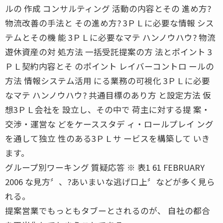
ルの 作成 コンサルティング 活動の内容とその 進め方?
物流改善の手法と その進め方? 3ＰＬに必要な情報 シス
テムとその機 能 3ＰＬに必要なマテ ハンノウハウ? 物流
遊休資産の対 処方法 一括受託提案の方 法とポイント 3
ＰＬ契約内容とそ のポイント レイバーコントロ ールの
方法 情報システム活用 にる業務の可視化 3ＰＬに必要
なマテ ハンノウハウ? 共通目標のあり方 と設定方法 仮
想3ＰＬ会社を 設立し、その中で 荷主に対する提 案・
交渉・運営な どをケーススタデ ィ・ロールプレイ ング
を通して独立 性のある3ＰＬサ ービスを構築して いき
ます。
グループ別ワーキング 質疑応答 ※ 表1 61 FEBRUARY
2006 な見方〞、?あいまいな逃げ口上〞などが多く見ら
れる。
提案営業でもっともタブーとされるのが、 自社の都合