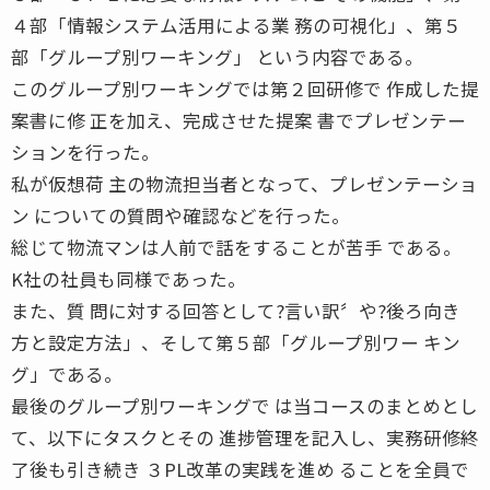
４部「情報システム活用による業 務の可視化」、第５
部「グループ別ワーキング」 という内容である。
このグループ別ワーキングでは第２回研修で 作成した提
案書に修 正を加え、完成させた提案 書でプレゼンテー
ションを行った。
私が仮想荷 主の物流担当者となって、プレゼンテーショ
ン についての質問や確認などを行った。
総じて物流マンは人前で話をすることが苦手 である。
K社の社員も同様であった。
また、質 問に対する回答として?言い訳〞や?後ろ向き
方と設定方法」、そして第５部「グループ別ワー キン
グ」である。
最後のグループ別ワーキングで は当コースのまとめとし
て、以下にタスクとその 進捗管理を記入し、実務研修終
了後も引き続き ３PL改革の実践を進め ることを全員で