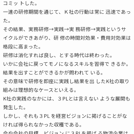
コミッ トした。
一連の研修期間を通じて、Ｋ社の行動は常に 迅速であっ
た。
その結果、実務研修→実践→実 務研修→実践というサ
イクルができあがり、研 修の時間対効果・費用対効果は
格段に高まった。
研修は消化すれば良し、とする時代は終わった。
いかに会社に戻ってモノになるスキルを習得で きるか。
結果を出すことができるかが問われて いる。
その意味で研修を即座に実践し結果を出 したK社の取り
組みは理想的なケースといえる。
K社の実践のなかには、３PLとは言えない ような展開も
発生した。
しかし、それも３PL を経営ビジョンに掲げることがな
ければ得られなかった収穫である。
今や会社の目標、ビジョン に３PLを掲げ る物流企業は