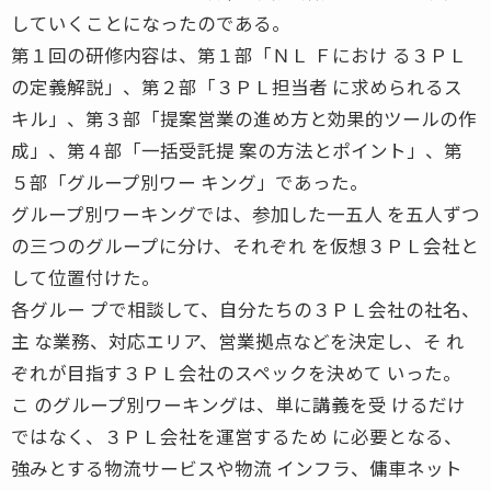
していくことになったのである。
第１回の研修内容は、第１部「ＮＬ Ｆにおけ る３ＰＬ
の定義解説」、第２部「３ＰＬ担当者 に求められるス
キル」、第３部「提案営業の進め方と効果的ツールの作
成」、第４部「一括受託提 案の方法とポイント」、第
５部「グループ別ワー キング」であった。
グループ別ワーキングでは、参加した一五人 を五人ずつ
の三つのグループに分け、それぞれ を仮想３ＰＬ会社と
して位置付けた。
各グルー プで相談して、自分たちの３ＰＬ会社の社名、
主 な業務、対応エリア、営業拠点などを決定し、そ れ
ぞれが目指す３ＰＬ会社のスペックを決めて いった。
こ のグループ別ワーキングは、単に講義を受 けるだけ
ではなく、３ＰＬ会社を運営するため に必要となる、
強みとする物流サービスや物流 インフラ、傭車ネット