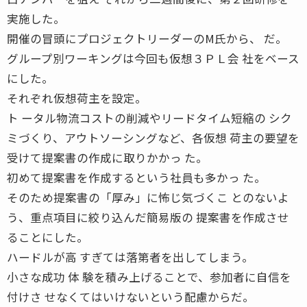
実施した。
開催の冒頭にプロジェクトリーダーのM氏から、 だ。
グループ別ワーキングは今回も仮想３ＰＬ会 社をベース
にした。
それぞれ仮想荷主を設定。
ト ータル物流コストの削減やリードタイム短縮の シク
ミづくり、アウトソーシングなど、各仮想 荷主の要望を
受けて提案書の作成に取りかかっ た。
初めて提案書を作成するという社員も多かっ た。
そのため提案書の「厚み」に怖じ気づくこ とのないよ
う、重点項目に絞り込んだ簡易版の 提案書を作成させ
ることにした。
ハードルが高 すぎては落第者を出してしまう。
小さな成功 体 験を積み上げることで、参加者に自信を
付けさ せなくてはいけないという配慮からだ。