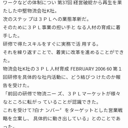
ワークなどの体制につい 第37回 経営破綻から再生を果
たした中堅物流会社K社。
次のステッ プは３ＰＬへの業態革新だ。
そのために３ＰＬ事業の担い手と なる人材の育成に着
手した。
研修で得たスキルをすぐに実務で活 用する。
それを繰り返すことで、着実に改革を進めることができ
た。
物流会社K社の３ＰＬ人材育成 FEBRUARY 2006 60 第１
回研修を具体的な社内活動に、どう結びつ けたのか報
告を受けた。
「前回の研修で物流ニー ズ、３ＰＬマーケットが様々
なところに転がっ ていることが認識できた。
これを受けて?白ナ ンバー〞をターゲットとした営業戦
略を立案し、 具体的に動き出している」とのことであ
った。