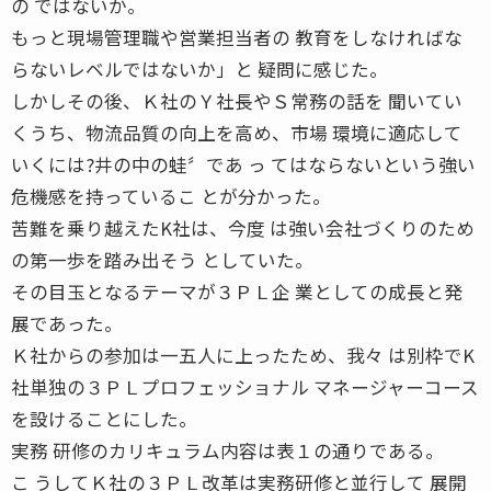
の ではないか。
もっと現場管理職や営業担当者の 教育をしなければな
らないレベルではないか」と 疑問に感じた。
しかしその後、Ｋ社のＹ社長やＳ常務の話を 聞いてい
くうち、物流品質の向上を高め、市場 環境に適応して
いくには?井の中の蛙〞であ っ てはならないという強い
危機感を持っているこ とが分かった。
苦難を乗り越えたK社は、今度 は強い会社づくりのため
の第一歩を踏み出そう としていた。
その目玉となるテーマが３ＰＬ企 業としての成長と発
展であった。
Ｋ社からの参加は一五人に上ったため、我々 は別枠でK
社単独の３ＰＬプロフェッショナル マネージャーコース
を設けることにした。
実務 研修のカリキュラム内容は表１の通りである。
こ うしてＫ社の３ＰＬ改革は実務研修と並行して 展開