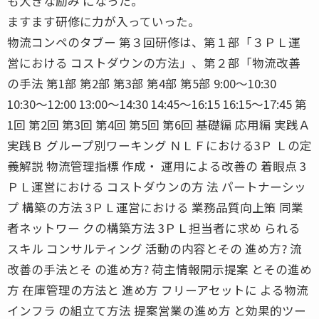
も大きな励み になった。
ますます研修に力が入っていった。
物流コンペのタブー 第３回研修は、第１部「３ＰＬ運
営における コストダウンの方法」、第２部「物流改善
の手法 第1部 第2部 第3部 第4部 第5部 9:00〜10:30
10:30〜12:00 13:00〜14:30 14:45〜16:15 16:15〜17:45 第
1回 第2回 第3回 第4回 第5回 第6回 基礎編 応用編 実践Ａ
実践Ｂ グループ別ワーキング ＮＬＦにおける3Ｐ Ｌの定
義解説 物流管理指標 作成・ 運用による改善の 着眼点 3
ＰＬ運営における コストダウンの方 法 パートナーシッ
プ 構築の方法 3ＰＬ運営における 業務品質向上策 同業
者ネットワー クの構築方法 3ＰＬ担当者に求め られる
スキル コンサルティング 活動の内容とその 進め方? 流
改善の手法とそ の進め方? 荷主情報開示提案 とその進め
方 在庫管理の方法と 進め方 フリーアセットに よる物流
インフラ の組立て方法 提案営業の進め方 と効果的ツー