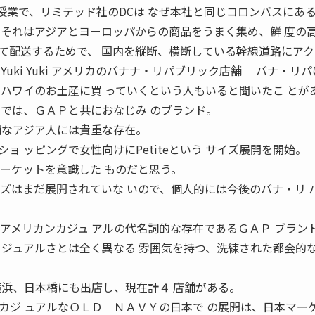
点設計）の授業で、リミテッド社のDCは なぜ本社と同じコロンバスにあ
、それはアジアとヨーロッパからの商品をうまく集め、鮮 度の
て配送するためで、 国内を縦断、横断している幹線道路にアク
ko Yuki Yuki アメリカのバナナ・リパブリック店舗 バナ・リ
、ハワイのお土産に買 っていくという人もいると聞いたこ とが
ルでは、ＧＡＰと共におなじみ のブランド。
柄なアジア人には貴重な存在。
 ッピングで女性向けにPetiteという サイズ展開を開始。
マーケットを意識した ものだと思う。
eサイズはまだ展開されていな いので、個人的には今後のバナ・リ 
は、アメリカンカジュ アルの代名詞的な存在であるＧＡＰ ブラン
カジュアルさとは全く異なる 雰囲気を持つ、洗練された都会的な
横浜、日本橋にも出店し、現在計４ 店舗がある。
ジ ュアルなＯＬＤ ＮＡＶＹの日本で の展開は、日本マー