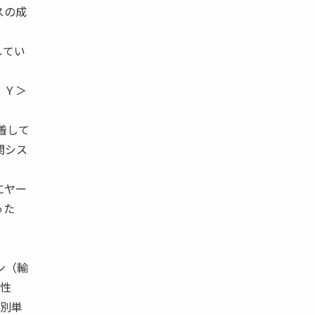
スの成
してい
 Ｙ＞
着して
関シス
にヤー
った
ン（輸
実性
特別単