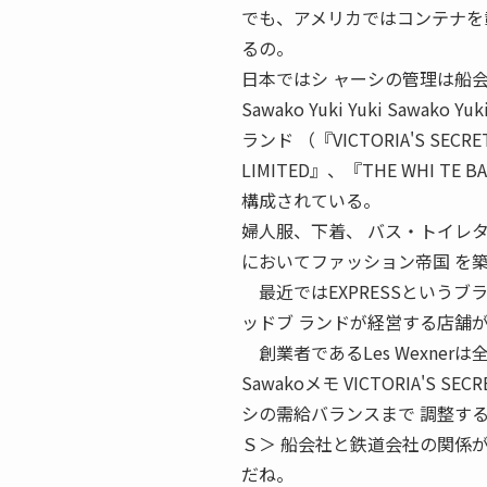
でも、アメリカではコンテナを
るの。
日本ではシ ャーシの管理は船
Sawako Yuki Yuki Sa
ランド （『VICTORIA'S SECR
LIMITED』、『THE WHI TE B
構成されている。
婦人服、下着、 バス・トイレ
においてファッション帝国 を
最近ではEXPRESSというブ
ッドブ ランドが経営する店舗
創業者であるLes Wexnerは
Sawakoメモ VICTORIA'S 
シの需給バランスまで 調整す
Ｓ＞ 船会社と鉄道会社の関係
だね。