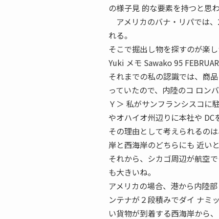
の様子見 的な要素を持つと思
アメリカのバナ・リパでは、2
れる。
そこで掘出し物を探すのが楽し
Yuki メモ Sawako 95 F
それまでの私の認識では、商品
っていたので、内陸のコ ロン
Ｙ＞ 私がサンフランシスコに駐
やオハイオ州辺りに本社や D
その理由として考えられるのは
岸と西海岸のどちらにも 近い
それから、シカゴ周辺が航空で
も大きいね。
アメリカの場合、港から内陸部
ンテナが２段積みでダイ ナミ
い貨物が到着する西海岸から、ＢＮＳＦ（B