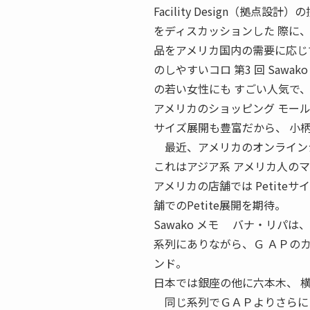
Facility Design（拠
をディスカッションした 際に
品をアメリカ国内の需要に応じ
のしやすいコロ 第3 回 Sawa
の若い女性にも すごい人気で
アメリカのショッピング モー
サイズ展開も豊富だから、 小
最近、アメリカのオンラインショ
これはアジア系 アメリカ人の
アメリカの店舗では Petit
舗でのPetite展開を期待。
Sawako メモ バナ・リパ
系列にありながら、Ｇ ＡＰの
ンド。
日本では銀座の他に六本木、 
同じ系列でＧＡＰよりさらにカ