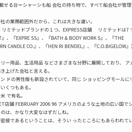
載せる台＝シャーシも船 会社の持ち物で、すべて船会社が管理
会社の業務範囲外だから、これは大きな違い。
wako Yuki リミテッドブランドの１つ、EXPRESS店舗 リミテッドは7
ET』、『EXPRE SS』、『BATH & BODY WORK S』、『THE
ARN CANDLE CO.』、『HEN RI BENDEL』、『C.O.BIGELOW
タリー用品、生活用品 などさまざまな分野に展開しており、 ア
築き上げた会社と言える。
ラン ドの男性版も新設されていて、同じ ショッピングモールに
がいくつもある。
全米 で有名。
SECRET店舗 FEBRUARY 2006 96 アメリカのような土地の広い国
るのは、かなり大変なはずだしね。
が密接であるということは、そうい ったところにもあらわれて