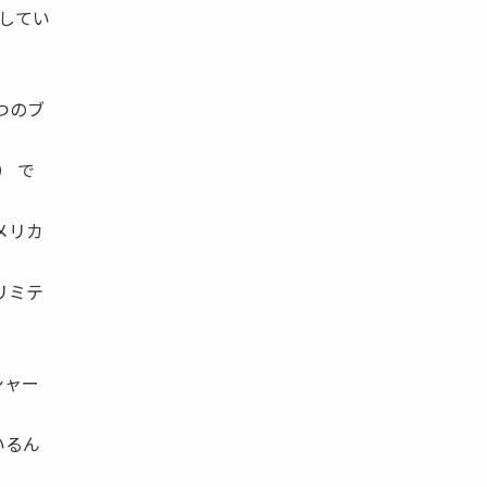
してい
 つのブ
』） で
メリカ
リミテ
でシャー
いるん