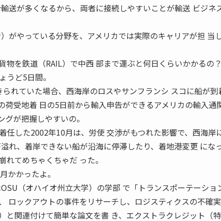
合輸送が多くなるから、両者に接続しやすいことが輸送 ビジネ
者）がやっている分野を、アメリカでは実際のキャリアが担 当
物を鉄道（RAIL）で中西 部まで運ぶと何日くらいかかるの？
ょうど5日間。
できられていた場合、西海岸のロスやサンフランシ スコに船が到
／Lの荷受地着 日の5日前から輸入申告ができるアメリカの輸入通
ミングが把握しやすいの。
任した2002年10月は、労使 交渉がもつれた影響で、西海岸
が溢れ、着岸できない船が沿海に停滞したり、着地港変更 にな
崩れてめちゃくちゃだ った。
カ月かかったよ。
はOSU（オハイオ州立大学）の学部 で「トランスポーテーショ
、 ロックアウトの事件をリサーチし、ロジスティクスの不確
）と関連付けて簡単な論文を書 き、エクストラクレジット（