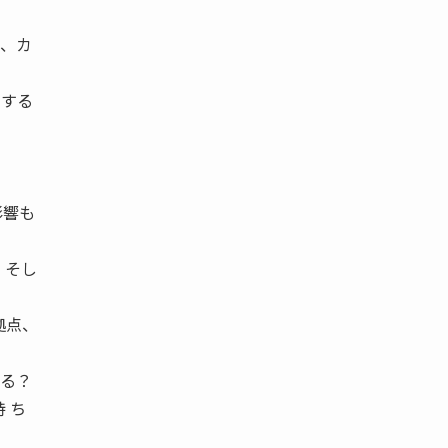
Ｘ、カ
送する
影響も
、そし
拠点、
ある？
 ち