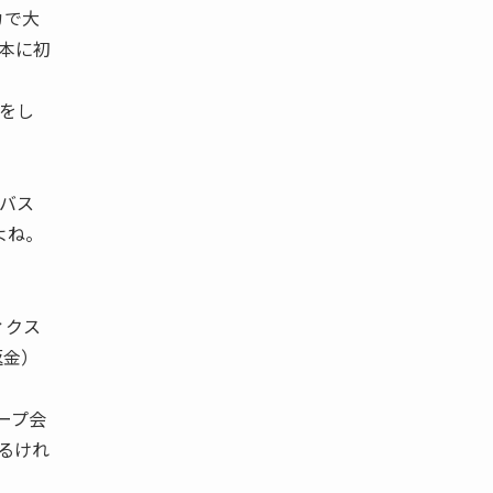
カで大
日本に初
ンをし
ンバス
よね。
ィクス
返金）
ープ会
いるけれ