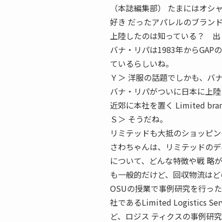
（本誌編集部） たまにはオシ
好き だったアパレルのブラン
上陸したのは知っている？ 出
バナ・リパは1983年からGA
ているらしいね。
Ｙ＞ 洋服の話題でしかも、バ
バナ・リパがついに日本に上陸
近郊に本社を置く Limited
Ｓ＞ そうだね。
リミテッドも大抵のショッピン
さわちゃんは、リミテッドのデ
について、どんな特徴や戦 略
も一般的だけど、回収物流はど
OSUの授業で事例研究を行った
社であるLimited Logist
ど、ロジス ティクスの事例研