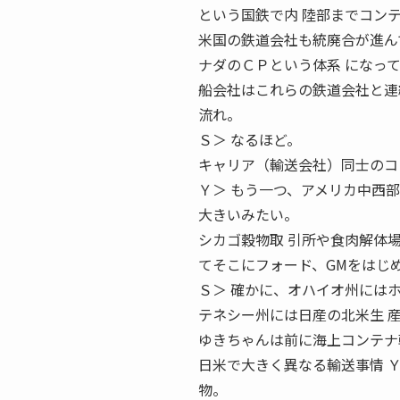
という国鉄で内 陸部までコン
米国の鉄道会社も統廃合が進ん
ナダのＣＰという体系 になっ
船会社はこれらの鉄道会社と連
流れ。
Ｓ＞ なるほど。
キャリア（輸送会社）同士のコ
Ｙ＞ もう一つ、アメリカ中西
大きいみたい。
シカゴ穀物取 引所や食肉解体
てそこにフォード、GMをはじ
Ｓ＞ 確かに、オハイオ州には
テネシー州には日産の北米生 
ゆきちゃんは前に海上コンテナ
日米で大きく異なる輸送事情 
物。