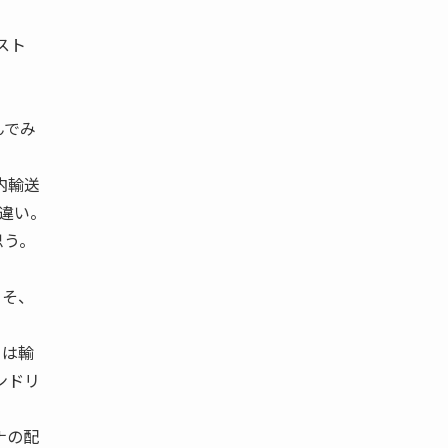
スト
んでみ
内輸送
違い。
思う。
こそ、
カは輸
ンドリ
ナの配