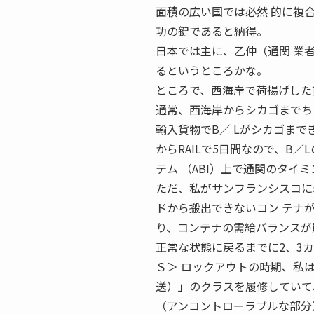
面積の広い国では必然 的に複
功の鍵であると納得。
日本では主に、乙仲（通関 業
るというところかな。
ところで、西海岸で荷揚げした貨
通常、西海岸からシカゴまでち
輸入貨物でB／ Lがシカゴま
からRAILで5日間なので、B
テム （ABI）上で通関のタイ
ただ、私がサンフランシスコに着
ドから搬出できないコン テナ
り、コンテナの需給バランスが
正常な状態に戻るまでに2、3
Ｓ＞ ロックアウトの時期、私
送）」のクラスを履修していて
（アンコントローラブルな部分