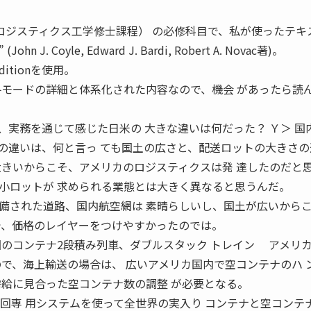
スロジスティクス工学修士課程） の必修科目で、私が使ったテキ
” (John J. Coyle, Edward J. Bardi, Robert A. Novac著)。
ditionを使用。
各モードの詳細と体系化された内容なので、機会 があったら読
、実務を通じて感じた日米の 大きな違いは何だった？ Ｙ＞ 国
の違いは、何と言っ ても国土の広さと、配送ロットの大きさの
大きいからこそ、アメリカのロジスティクスは発 達したのだと
小ロットが 求められる業態とは大きく異なると思うんだ。
備された道路、国内航空網は 素晴らしいし、国土が広いから
で、価格のレイヤーをつけやすかったのでは。
 Yuki 米国のコンテナ2段積み列車、ダブルスタック トレイン アメリ
ので、海上輸送の場合は、 広いアメリカ国内で空コンテナのハ 
需給に見合った空コンテナ数の調整 が必要となる。
回専 用システムを使って全世界の実入り コンテナと空コンテ