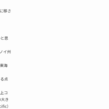
に移さ
のと思
リノイ州
東海
いる点
海上コ
の大き
ific）