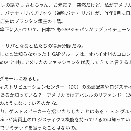
ャレの話でも さわちゃん、お元気？ 突然だけど、私がアメリ
ド、バナナ・リパブリック（通称バナ・ リパ）が、昨年9月に
 店先はプランタン銀座の１階。
Pの傘下に入っていて、日本で もGAPジャパンがサプライチェー
ナ・リパとなると私たちの得意分野 だね。
したとは知らなかった！ GAPグループは、オハイオ州のコロ
 brands社と共にアメリカのファッションを代表してき たと言える
グモールにあるし。
ィストリビューションセンター （DC）の拠点配置やロジステ
があるか知っている？ アメリカではアパレルのリファンド （
のようになっているのか な。
り、ゲストスピーカーを招 いたりしたことはある？ Ｓ＞ グル
ics Serviceが実質上のロ ジスティクス機能を持っているのは知って
究でリミテッドを扱ったことはないの。