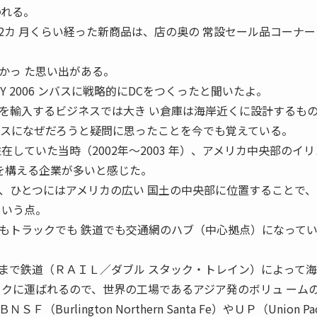
われる。
カ 月くらい経った新商品は、店の奥の 常設セール品コーナー
かっ た思い出がある。
EBRUARY 2006 ンバスに戦略的にDCをつくったと聞いたよ。
を輸入するビジネスでは大き い倉庫は海岸近くに設計するも
バスになぜだろうと疑問に思ったことを今でも覚えている。
在していた当時（2002年〜2003 年）、アメリカ中央部のイ
Cを構える企業が多いと感じた。
、ひとつにはアメリカの広い 国土の中央部に位置することで、
という点。
もトラックでも 鉄道でも交通網のハブ（中心拠点）になって
まで鉄道（ＲＡＩＬ／ダブル スタック・トレイン）によって
ックに運ばれるので、世界の工場であるアジア発のボリュ ーム
urlington Northern Santa Fe）やＵＰ（Union Pac