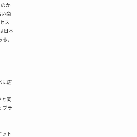
るのか
高い商
セス
パは日本
ある。
パに店
ドと同
 ブラ
ケット