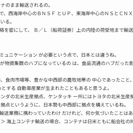
テナのまま輸送されるの。
で、西海岸中心のＢＮＳＦ とＵＰ、東海岸中心のＮＳとＣＮ
ている。
絡を密にして、 Ｂ／Ｌ（船荷証券）上の内陸の荷受地まで輸
ミュニケーション が必要という点で、日本とは違うね。
部が物資集散のハブになっているの は、食品流通のハブだった
場、食肉市場等、豊かな中西部の農牧地帯の 中心であったこと
めとする 自動車産業が生まれたこともあると思うよ。
ホンダの北米生産拠点、ケンタッキ ー州にはトヨタの北米生産
産拠点というように、日本勢も中西部に拠点を構えているね。
輸送業務に携わっていたわけ だけれど、何か気づいたことは
Ｙ＞ 海上コンテナ輸送の場合、コンテナは日米ともに船会社の持