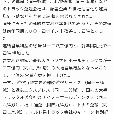
トナミ運輸（同一％減）、札幌通運（同一％ 減）など
のトラック運送会社は、顧客企業の 自社運営化や運賃
単価下落などを背景に減 収を余儀なくされた。
同様に五三社の連結営業利益率を見てみ ると、その数値
は前年同期より〇・四ポイン ト改善して四％となっ
た。
連結営業利益の総 額は一二八三億円と、前年同期比で一
四％ 増加した。
営業利益総額が最も大きいヤマト ホールディングスが一
二三億円（同六六％ 増）の大幅営業増益となったこと
で、全体の 営業利益を押し上げた。
一方 、航空貨物業界の郵船航空サービス （同十三％
減）と近鉄エクスプレス（同十 二％減）、国内の大手
トラック運送会社のセ イノーホールディングス（同三
六％減）、福 山通運（同四九％減）、トナミ運輸（同
四 二％減）、チルド系トラック会社のキユーソ 特別編