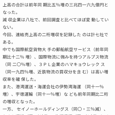
上高の合計は前年同 期比五％増の三兆四一六九億円と
なった。
減 収企業は八社で、前回調査と比べてほぼ変 動してい
ない。
今回、連結売上高の二桁増収を記録した のは計七社で
ある。
中でも国際航空貨物大 手の郵船航空サービス（前年同
期比十二％ 増）、国際物流に強みを持つアルプス物流
（同 二〇％増）、３ＰＬ企業のハマキョウレック ス
（同一九四％増、近鉄物流の買収分を含 む）は高い増
収率を確 保した。
また、港湾運送・海運会社の伊勢湾海運 （同十一％
増）、宇徳運輸（同十一％増）な ども前年同期比二桁
の増収となった。
一方、 セイノーホールディングス（同〇・三％減）、