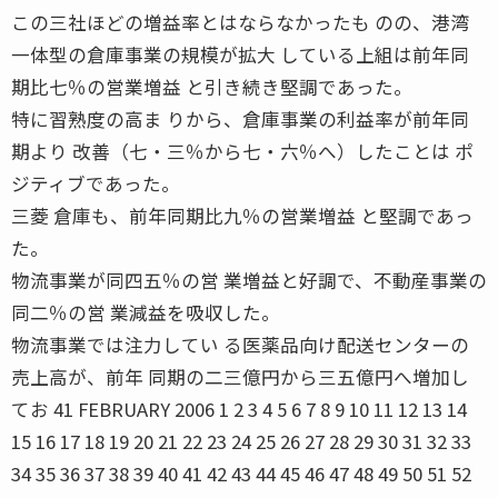
この三社ほどの増益率とはならなかったも のの、港湾
一体型の倉庫事業の規模が拡大 している上組は前年同
期比七％の営業増益 と引き続き堅調であった。
特に習熟度の高ま りから、倉庫事業の利益率が前年同
期より 改善（七・三％から七・六％へ）したことは ポ
ジティブであった。
三菱 倉庫も、前年同期比九％の営業増益 と堅調であっ
た。
物流事業が同四五％の営 業増益と好調で、不動産事業の
同二％の営 業減益を吸収した。
物流事業では注力してい る医薬品向け配送センターの
売上高が、前年 同期の二三億円から三五億円へ増加し
てお 41 FEBRUARY 2006 1 2 3 4 5 6 7 8 9 10 11 12 13 14
15 16 17 18 19 20 21 22 23 24 25 26 27 28 29 30 31 32 33
34 35 36 37 38 39 40 41 42 43 44 45 46 47 48 49 50 51 52