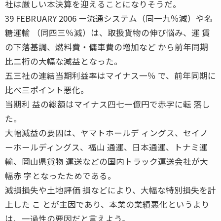
社は厳しい本決算を迎えることになりそうだ。
39 FEBRUARY 2006 ー流通システム（同一九％減）や名
糖運輸 （同四三％減）は、取扱貨物の伸び悩み、運 賃
の下落基調、燃料費・傭車費の増加など から前年同期
比二桁の大幅な減益となった。
五三社の連結当期利益率はマイナス一％ で、前年同期に
比べ三ポイント悪化。
当期利 益の総額はマイナス四七一億円で赤字に転 落し
た。
大幅減益の要因は、ヤマトホールデ ィングス、セイノ
ーホールディングス、福山 通運、日本通運、トナミ運
輸、岡山県貨物 運送などの国内トラック運送会社が大
幅赤 字となったためである。
減損損失や土地評価 損などにより、大幅な特別損失を計
上した こ とが主因であり、本業の業績悪化というより
は、一過性の要因だと言えよう。