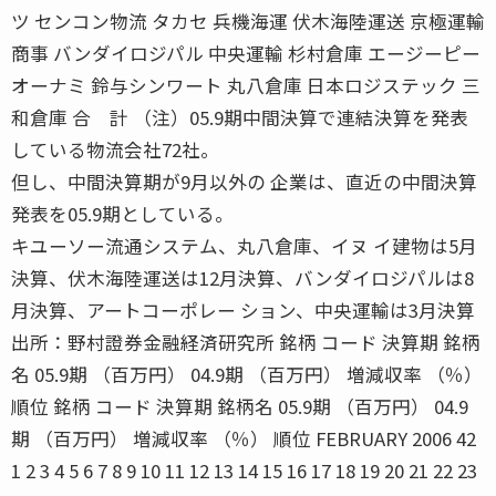
ツ センコン物流 タカセ 兵機海運 伏木海陸運送 京極運輸
商事 バンダイロジパル 中央運輸 杉村倉庫 エージーピー
オーナミ 鈴与シンワート 丸八倉庫 日本ロジステック 三
和倉庫 合 計 （注）05.9期中間決算で連結決算を発表
している物流会社72社。
但し、中間決算期が9月以外の 企業は、直近の中間決算
発表を05.9期としている。
キユーソー流通システム、丸八倉庫、イヌ イ建物は5月
決算、伏木海陸運送は12月決算、バンダイロジパルは8
月決算、アートコーポレー ション、中央運輸は3月決算
出所：野村證券金融経済研究所 銘柄 コード 決算期 銘柄
名 05.9期 （百万円） 04.9期 （百万円） 増減収率 （％）
順位 銘柄 コード 決算期 銘柄名 05.9期 （百万円） 04.9
期 （百万円） 増減収率 （％） 順位 FEBRUARY 2006 42
1 2 3 4 5 6 7 8 9 10 11 12 13 14 15 16 17 18 19 20 21 22 23