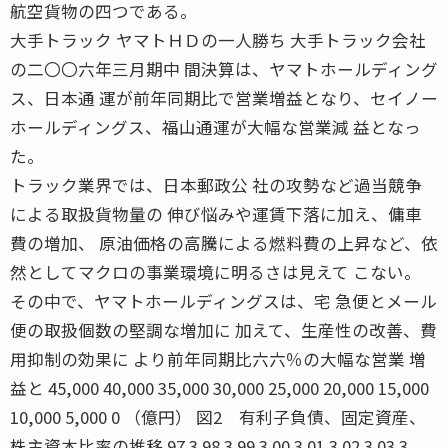
航空貨物の四つである。
大手トラック ヤマトＨＤの一人勝ち 大手トラック会社
の二〇〇六年三月期中 間決算は、ヤマトホールディング
ス、日本通 運が前年同期比で営業増益となり、セイノー
ホールディングス、福山通運が大幅な営業減 益となっ
た。
トラック業界では、日本郵政公 社の攻勢など過当競争
による取扱貨物量の 伸び悩みや運賃下落に加え、傭車
費の増加、 原油価格の高騰による燃料費の上昇など、依
然としてマクロの事業環境に明るさは見えて こない。
その中で、ヤマトホールディングスは、宅 急便とメール
便の取扱個数の堅調な増加に 加えて、生産性の改善、費
用抑制の効果に より前年同期比六六％の大幅な営業 増
益と 45,000 40,000 35,000 30,000 25,000 20,000 15,000
10,000 5,000 0 （億円） 図2 有利子負債、固定資産、
株主資本比率の推移 97.3 98.3 99.3 00.3 01.3 02.3 03.3