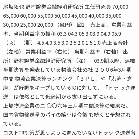
尾坂拓也 野村證券金融経済研究所 主任研究員 70,000
65,000 60,000 55,000 50,000 45,000 40,000 35,000
30,000 25,000 20,000 （億円） 図1 売上高、営業利益
率、当期利益率の推移 03.3 04.3 05.3 03.9 04.9 05.9
（％） （期） 4.5 4.0 3.5 3.0 2.5 2.0 1.5 1.0 売上高合計
（左軸） 営業利益率（右軸） 当期利益率（右軸） 出
所）野村證券金融経済研究所 （注） 03.9期以降、連結
半期決算を発表している物流会社53社 ２００6年3月期
中間 物流企業決算ランキング 「３ＰＬ」や「港湾・倉
庫」が好調をキープしているのに対して、「トラ ック運
送」は依然として低迷期から抜け出せずにいる。
上場物流企業の二 〇〇六年三月期中間決算の結果だ。
国内貨物輸送量のパイの縮小は今後 も続くと予想され
ている。
コスト抑制策が思うように進んでいないトラッ ク運送各