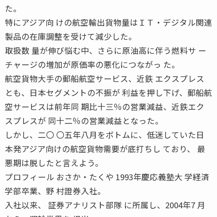
た。
特にアジア向 けの航空輸出貨物量はＩＴ・デジタル関連
製品の在庫調整を受けて減少した。
取扱数 量が伸び悩む中、さらに原油高に伴う燃料サ ー
チャージの増加が原価率の悪化につながっ た。
航空貨物大手の郵船航空サービス、近鉄 エクスプレス
とも、日本セグメントの不振が 利益を押し下げ、郵船航
空サービスは前年同 期比十三％の営業減益、近鉄エク
スプレスが 同十二％の営業減益となった。
しかし、二〇 〇五年八月をボトムに、低迷していた日
本発アジア向けの航空貨物需要が底打ちし ており、 最
悪期は脱したと言えよう。
プロフィール おさか・たくや 1993年慶応義塾大 学経済
学部卒業、野 村證券入社。
入社以来、 証券アナリスト部隊 に所属し、2004年7 月