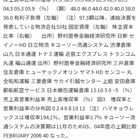
04.3 05.3 05.9 （％） （期） 48.0 46.0 44.0 42.0 40.0 38.0
36.0 有利子負債（左軸） （注）97.3期以降、連結決算を
発表している物流会社53社 固定資産（左軸） 株主資本
比率（右軸） 出所）野村證券金融経済研究所 日新 セ
イノーHD 日立物流 キユーソー流通システム 渋澤倉庫
山九 日本通運 トナミ運輸 近鉄エクスプレス トランコム
丸運 福山通運 出所）野村證券金融経済研究所 三井倉庫
住友倉庫 ヒューテックノオリン ヤマトHD センコー 丸
全昭和運輸 三菱倉庫 サカイ引越センター 上組 安田倉庫
郵船航空サービス 日本梱包運輸倉庫 15 10 5 0 −5 （％）
売上高営業利益率 売上高増収率 （％） 図3 増収率と
営業利益率の分布図 0 2 4 6 8 10 12 （注）ハマキョウレ
ックスは増収率194.1％、営業利益率3.7％ キユーソー流
通システムの決算期は11月のため03、04年度の上期比較
FEBRUARY 2006 40 なった。