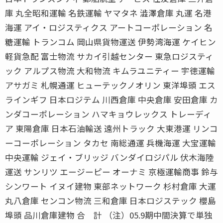
庫 丸全昭和運輸 名鉄運輸 ヤマタネ 澁澤倉庫 丸運 名港
海運 アイ・ロジスティクス アートコーポレーション 名
糖運輸 トランコム 岡山県貨物運送 伊勢湾海運 ケイヒン
軽貨急配 富士物流 サカイ引越センター 東急ロジスティ
ック アルプス物流 大和物流 キムラユニティー 宇徳運輸
アサガミ 札幌通運 ヒューテックノオリン 東洋埠頭 エス
ラインギフ 日本ロジテム 川西倉庫 中央倉庫 安田倉庫 カ
ンダコーポレーション ハマキョウレックス トレーディ
ア 東陽倉庫 日本石油輸送 遠州トラック 大東港運 リンコ
ーコーポレーション タカセ 南総通運 兵機海運 大宝運輸
中央運輸 ジェイ・ブリッジ バンダイロジパル 伏木海陸
運送 サンリツ エージーピー オーナミ 京極運輸商事 鈴与
シンワート イヌイ建物 東部ネットワーク 杉村倉庫 大運
丸八倉庫 センコン物流 三和倉庫 日本ロジステック 櫻島
埠頭 品川倉庫建物 合 計 （注）05.9期中間決算で単独