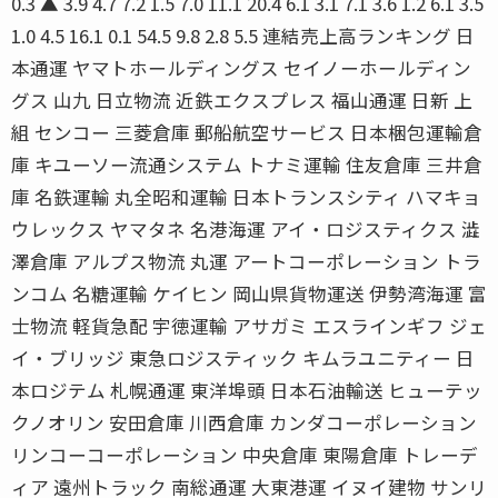
0.3 ▲ 3.9 4.7 7.2 1.5 7.0 11.1 20.4 6.1 3.1 7.1 3.6 1.2 6.1 3.5
1.0 4.5 16.1 0.1 54.5 9.8 2.8 5.5 連結売上高ランキング 日
本通運 ヤマトホールディングス セイノーホールディン
グス 山九 日立物流 近鉄エクスプレス 福山通運 日新 上
組 センコー 三菱倉庫 郵船航空サービス 日本梱包運輸倉
庫 キユーソー流通システム トナミ運輸 住友倉庫 三井倉
庫 名鉄運輸 丸全昭和運輸 日本トランスシティ ハマキョ
ウレックス ヤマタネ 名港海運 アイ・ロジスティクス 澁
澤倉庫 アルプス物流 丸運 アートコーポレーション トラ
ンコム 名糖運輸 ケイヒン 岡山県貨物運送 伊勢湾海運 富
士物流 軽貨急配 宇徳運輸 アサガミ エスラインギフ ジェ
イ・ブリッジ 東急ロジスティック キムラユニティー 日
本ロジテム 札幌通運 東洋埠頭 日本石油輸送 ヒューテッ
クノオリン 安田倉庫 川西倉庫 カンダコーポレーション
リンコーコーポレーション 中央倉庫 東陽倉庫 トレーデ
ィア 遠州トラック 南総通運 大東港運 イヌイ建物 サンリ