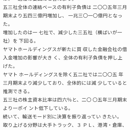
五三社全体の連結ベースの有利子負債は 二〇〇五年三月
期末より五四三億円増加し、 一兆三〇一〇億円となっ
た。
増加したのは一 七社で、減少した三五社（横ばいが一
社）を 下回る。
ヤマトホールディングスが新たに買 収した金融会社の借
入金増加の影響が大き く、全体の有利子負債を押し上
げた。
ヤマト ホールディングスを除く五二社では二〇〇五 年
三月期末より減少しており、全体的には減 少していると
推測できる。
五三社の株主資本比率は四六％と、二〇 〇五年三月期末
より一ポイ ント低下している。
続いて、輸送モード別に決算を振り返ってい きたい。
取り上げる分野は大手トラック、３ ＰＬ、港湾・倉庫、