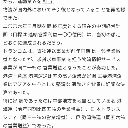
から、運輸業界を 担当。
物流が国内外において牽引役となっているこ とを再確認
できた。
二〇〇六年三月期を最 終年度とする現在の中期経営計
画（目標は 連結営業利益一〇〇億円）は、当初の想定
どおりに達成されるだろう。
トランコムは、貨物運送事業が前年同期 比一％営業減
益となったが、求貨求車事業 を担う物流情報サービス
事業が同二一％の 営業増益となったことが奏功した。
港湾・倉庫 港湾運送比率の高い企業が好調 主要港湾企
業はアジアを中心とした堅調な 荷動きを背景に好調な決
算であった。
特に好 調であったのは中部地方を地盤としている名 港
海運（前年同期比四五％の営業増益）、日 本トランス
シティ（同三一％の営業増益）、伊 勢湾海運（同五六％
の営業増益）であった。