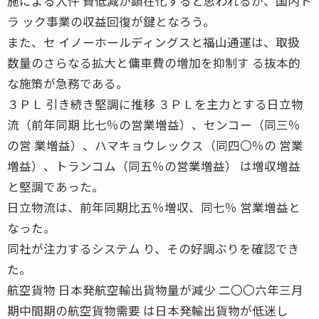
施による人件 費低減が顕在化すると思われるが、国内ト
ラ ック事業の収益回復が鍵となろう。
また、セ イノーホールディングスと福山通運は、取扱
数量のさらなる拡大と傭車費の増加を抑制す る抜本的
な施策が急務である。
３ＰＬ 引き続き堅調に推移 ３ＰＬを主力とする日立物
流（前年同期 比七％の営業増益）、センコー（同三％
の営 業増益）、ハマキョウレックス（同四〇％の 営業
増益）、トランコム（同五％の営業増益） は増収増益
と堅調であった。
日立物流は、前年同期比五％増収、同七％ 営業増益と
なった。
同社が注力するシステム り、その好調ぶりを確認でき
た。
航空貨物 日本発航空輸出貨物量が減少 二〇〇六年三月
期中間期の航空貨物需要 は日本発輸出貨物が低迷し