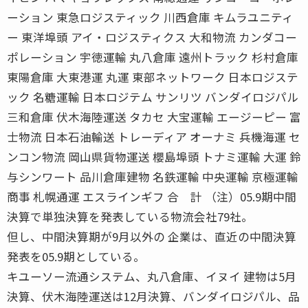
ーション 東急ロジスティック 川西倉庫 キムラユニティ
ー 東洋埠頭 アイ・ロジスティクス 大和物流 カンダコー
ポレーション 宇徳運輸 丸八倉庫 遠州トラック 杉村倉庫
東陽倉庫 大東港運 丸運 東部ネットワーク 日本ロジステ
ック 名糖運輸 日本ロジテム サンリツ バンダイロジパル
三和倉庫 伏木海陸運送 タカセ 大宝運輸 エージーピー 富
士物流 日本石油輸送 トレーディア オーナミ 兵機海運 セ
ンコン物流 岡山県貨物運送 櫻島埠頭 トナミ運輸 大運 鈴
与シンワート 品川倉庫建物 名鉄運輸 中央運輸 京極運輸
商事 札幌通運 エスラインギフ 合 計 （注）05.9期中間
決算で単独決算を発表している物流会社79社。
但し、中間決算期が9月以外の 企業は、直近の中間決算
発表を05.9期としている。
キユーソー流通システム、丸八倉庫、イヌイ 建物は5月
決算、伏木海陸運送は12月決算、バンダイロジパル、品