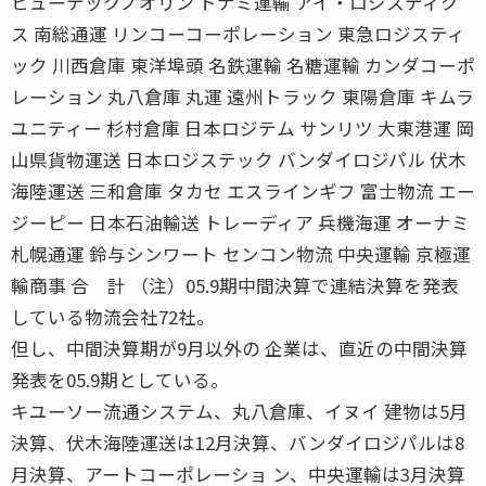
ヒューテックノオリン トナミ運輸 アイ・ロジスティク
ス 南総通運 リンコーコーポレーション 東急ロジスティ
ック 川西倉庫 東洋埠頭 名鉄運輸 名糖運輸 カンダコーポ
レーション 丸八倉庫 丸運 遠州トラック 東陽倉庫 キムラ
ユニティー 杉村倉庫 日本ロジテム サンリツ 大東港運 岡
山県貨物運送 日本ロジステック バンダイロジパル 伏木
海陸運送 三和倉庫 タカセ エスラインギフ 富士物流 エー
ジーピー 日本石油輸送 トレーディア 兵機海運 オーナミ
札幌通運 鈴与シンワート センコン物流 中央運輸 京極運
輸商事 合 計 （注）05.9期中間決算で連結決算を発表
している物流会社72社。
但し、中間決算期が9月以外の 企業は、直近の中間決算
発表を05.9期としている。
キユーソー流通システム、丸八倉庫、イヌイ 建物は5月
決算、伏木海陸運送は12月決算、バンダイロジパルは8
月決算、アートコーポレーショ ン、中央運輸は3月決算