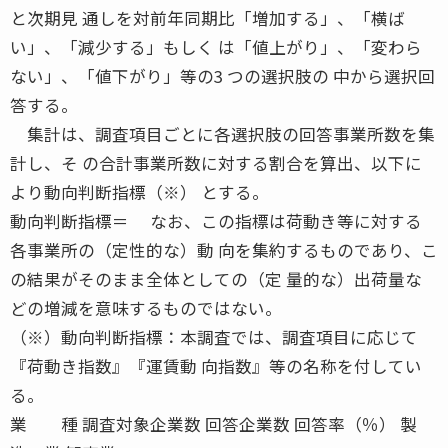
と次期見 通しを対前年同期比「増加する」、「横ば
い」、「減少する」もしく は「値上がり」、「変わら
ない」、「値下がり」等の3 つの選択肢の 中から選択回
答する。
集計は、調査項目ごとに各選択肢の回答事業所数を集
計し、そ の合計事業所数に対する割合を算出、以下に
より動向判断指標（※） とする。
動向判断指標＝ なお、この指標は荷動き等に対する
各事業所の（定性的な）動 向を集約するものであり、こ
の結果がそのまま全体としての（定 量的な）出荷量な
どの増減を意味するものではない。
（※）動向判断指標：本調査では、調査項目に応じて
『荷動き指数』『運賃動 向指数』等の名称を付してい
る。
業 種 調査対象企業数 回答企業数 回答率（％） 製