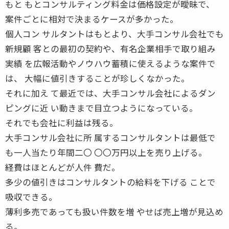
もと もとコンサルティング料金は価格設定が曖昧で、
案件ごとに相対で決まるケースが多かった。
個人コン サルタントはもとより、大手コンサル会社でも
新規顧 客との最初の契約や、有名企業相手で取り組み
実績 を広報活動やノウハウ蓄積に使えるような案件で
は、 大幅に値引きすることが珍しくなかった。
それに加え て最近では、大手コンサル会社によるダン
ピングに近 い動きまで目立つようになっている。
それでも会社に利益は残る。
大手コンサル会社に所 属するコンサルタントは最低で
も一人当たり年間二〇 〇〇万円以上を売り上げる。
経費はほとんどが人件 費だ。
多少の値引きはコンサルタントの給料を下げる ことで
吸収できる。
薄利多売であっても扱い件数を増 やせば売上増が見込め
る。