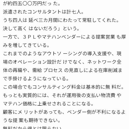
が約四五〇〇万円だっ た。
派遣されたコンサルタントは計七人。
うち四人は 延べ三カ月間にわたって常駐してくれた。
決して高く はないだろう」という。
一方で、３ＰＬやマテハンベンダーによる提案営業 も厚
みを増してきている。
これまでのようなアウトソ ーシングの導入支援や、現
場のオペレーション設計だ けでなく、ネットワーク全
体の再編や、需給 プロセス の見直しによる在庫削減ま
で手掛けるようになっている。
この場合でもコンサルティング料金は基本的に無 料だ。
もっとも実質的には、それが運用後の支払い物流費 や
マテハン価格に上乗せされることになる。
顧客にメ リットがあっても、ベンダー側が不利になるよ
うな提 案も期待できない。
無料だから得とは限らない。