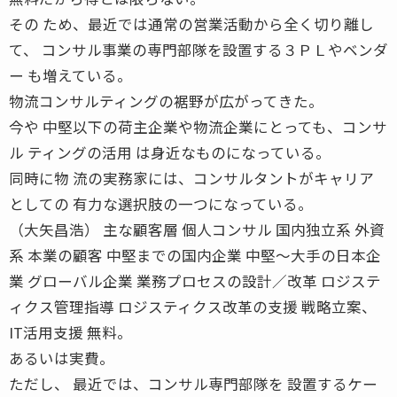
その ため、最近では通常の営業活動から全く切り離し
て、 コンサル事業の専門部隊を設置する３ＰＬやベンダ
ー も増えている。
物流コンサルティングの裾野が広がってきた。
今や 中堅以下の荷主企業や物流企業にとっても、コンサ
ル ティングの活用 は身近なものになっている。
同時に物 流の実務家には、コンサルタントがキャリア
としての 有力な選択肢の一つになっている。
（大矢昌浩） 主な顧客層 個人コンサル 国内独立系 外資
系 本業の顧客 中堅までの国内企業 中堅〜大手の日本企
業 グローバル企業 業務プロセスの設計／改革 ロジステ
ィクス管理指導 ロジスティクス改革の支援 戦略立案、
IT活用支援 無料。
あるいは実費。
ただし、 最近では、コンサル専門部隊を 設置するケー