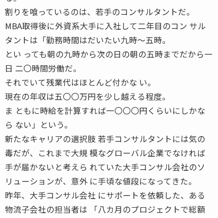
割りを喰っているのは、若手のコンサルタントだ。
MBA取得後に外資系大手に入社して二年目のコン サル
タントは「勤務時間はだいたい九時〜五時。
とい っても朝の九時から次の日の朝の五時までだから一
日 二〇時間労働だ。
それでいて残業代はほとんど付かな い。
現在の年収は五〇〇万円を少し越える程度。
ま ともに時給を計算すれば一〇〇〇円くらいにしかな
ら ない」という。
新たなキャリアの選択肢 若手コンサルタントには気の
毒だが、これまで大規 模なグローバル企業でなければ
手が届かないと考えら れていた大手コンサル会社のソ
リューションが、意外 に手頃な値段になってきた。
昨年、大手コンサル会社 にサポートを依頼した、ある
物流子会社の担当者は 「八カ月のプロジェクトで総額