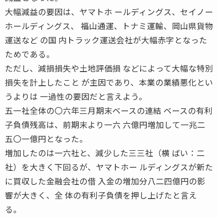
大幅減益の要因は、ヤマトホ ールディングス、セイノー
ホールディングス、 福山通運、トナミ運輸、岡山県貨物
運送など の国 内トラック運送会社が大幅赤字となった
ためである。
ただし、減損損失や土地評価損 などによって大幅な特別
損失を計上したこと が主因であり、本業の業績悪化とい
うよりは 一過性の要因だと言えよう。
五一社全体の〇六年三月期末ベースの連結 ベースの有利
子負債残高は、前期末より一六 六億円増加して一兆二
五〇一億円となった。
増加したのは一六社と、減少した三三社（横 ばい：二
社）を大きく下回るが、ヤマトホー ルディングスが新た
に買収した金融会社の借 入金の増加分八二四億円の影
響が大きく、全 体の有利子負債を押し上げたと言え
る。