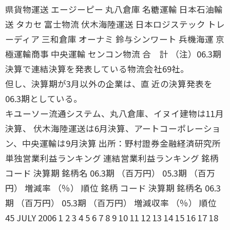
県貨物運送 エージーピー 丸八倉庫 名糖運輸 日本石油輸
送 タカセ 富士物流 伏木海陸運送 日本ロジステック トレ
ーディア 三和倉庫 オーナミ 鈴与シンワート 兵機海運 京
極運輸商事 中央運輸 センコン物流 合 計 （注）06.3期
決算で連結決算を発表している物流会社69社。
但し、決算期が3月以外の企業は、直 近の決算発表を
06.3期としている。
キユーソー流通システム、丸八倉庫、イヌイ建物は11月
決算、 伏木海陸運送は6月決算、アートコーポレーショ
ン、中央運輸は9月決算 出所：野村證券金融経済研究所
単独営業利益ランキング 連結営業利益ランキング 銘柄
コード 決算期 銘柄名 06.3期 （百万円） 05.3期 （百万
円） 増減率 （％） 順位 銘柄 コード 決算期 銘柄名 06.3
期 （百万円） 05.3期 （百万円） 増減収率 （％） 順位
45 JULY 2006 1 2 3 4 5 6 7 8 9 10 11 12 13 14 15 16 17 18