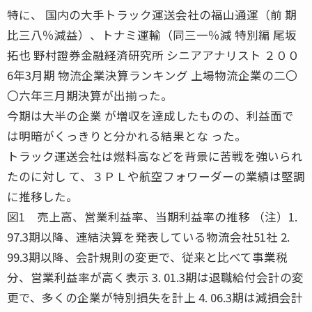
特に、 国内の大手トラック運送会社の福山通運（前 期
比三八％減益）、トナミ運輸（同三一％減 特別編 尾坂
拓也 野村證券金融経済研究所 シニアアナリスト ２００
6年3月期 物流企業決算ランキング 上場物流企業の二〇
〇六年三月期決算が出揃った。
今期は大半の企業 が増収を達成したものの、利益面で
は明暗がくっきりと分かれる結果とな った。
トラック運送会社は燃料高などを背景に苦戦を強いられ
たのに対し て、３ＰＬや航空フォワーダーの業績は堅調
に推移した。
図1 売上高、営業利益率、当期利益率の推移 （注）1.
97.3期以降、連結決算を発表している物流会社51社 2.
99.3期以降、会計規則の変更で、従来と比べて事業税
分、営業利益率が高く表示 3. 01.3期は退職給付会計の変
更で、多くの企業が特別損失を計上 4. 06.3期は減損会計