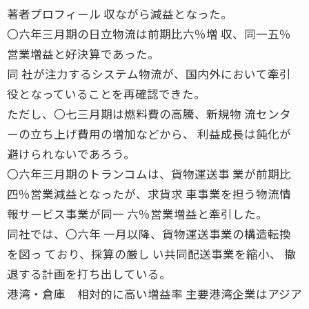
著者プロフィール 収ながら減益となった。
〇六年三月期の日立物流は前期比六％増 収、同一五％
営業増益と好決算であった。
同 社が注力するシステム物流が、国内外において牽引
役となっていることを再確認できた。
ただし、〇七三月期は燃料費の高騰、新規物 流センタ
ーの立ち上げ費用の増加などから、 利益成長は鈍化が
避けられないであろう。
〇六年三月期のトランコムは、貨物運送事 業が前期比
四％営業減益となったが、求貨求 車事業を担う物流情
報サービス事業が同一 六％営業増益と牽引した。
同社では、〇六年 一月以降、貨物運送事業の構造転換
を図っ ており、採算の厳し い共同配送事業を縮小、 撤
退する計画を打ち出している。
港湾・倉庫 相対的に高い増益率 主要港湾企業はアジア