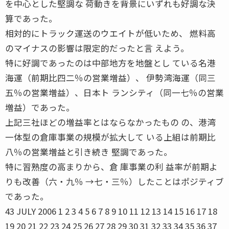
を中心とした堅調な 荷動きを背景にいずれも好調な決
算であった。
相対的にトラック運送のウエイトが低いため、 燃料高
のマイナスの影響は限定的だったと言 えよう。
特に好調であったのは中部地方を地盤とし ている名港
海運（前期比四二％の営業増益）、 伊勢湾海運（同三
五％の営業増益）、日本ト ランシティ（同一七％の営業
増益）であった。
上記三社ほどの増益率とはならなかったもの の、港湾
一体型の倉庫事業の規模が拡大して いる上組は前期比
八％の営業増益と引き続き 堅調であった。
特に習熟度の高まりから、倉 庫事業の利 益率が前期よ
りも改善（六・九％ →七・三％）したことはポジティブ
であった。
43 JULY 2006 1 2 3 4 5 6 7 8 9 10 11 12 13 14 15 16 17 18
19 20 21 22 23 24 25 26 27 28 29 30 31 32 33 34 35 36 37