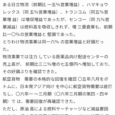
ある日立物流（前期比 一五％営業増益）、ハマキョウ
レックス（同 五％営業増益）、トランコム（同五％営
業増 益）は増収増益であったが、センコー（同 九％営
業減益）は燃料高を吸収しきれず、増 三菱倉庫も、前期
比一〇％の営業増益と 堅調であった。
とりわけ物流事業は同一六％ の営業増益と好調だっ
た。
物流事業では注力 している医薬品向け配送センターの
売上高が、 前期比三二％増の七五億円へ増加しており、
その好調ぶりを確認できた。
航空貨物 需要の本格的な回復を確認 〇五年八月をボ
トムに、日本発アジア向け を中心に航空貨物需要は底打
ちし、〇六年一 〜三月期（〇六年三月期の第四・四半
期）で は、需要回復が再確認できた。
ただし、原油 高による燃料サーチャージなど減益要因