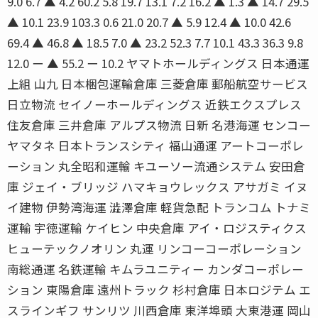
9.0 6.7 ▲ 4.2 60.2 5.8 19.7 13.1 7.2 16.2 ▲ 1.3 ▲ 14.7 29.5
▲ 10.1 23.9 103.3 0.6 21.0 20.7 ▲ 5.9 12.4 ▲ 10.0 42.6
69.4 ▲ 46.8 ▲ 18.5 7.0 ▲ 23.2 52.3 7.7 10.1 43.3 36.3 9.8
12.0 ー ▲ 55.2 ー 10.2 ヤマトホールディングス 日本通運
上組 山九 日本梱包運輸倉庫 三菱倉庫 郵船航空サービス
日立物流 セイノーホールディングス 近鉄エクスプレス
住友倉庫 三井倉庫 アルプス物流 日新 名港海運 センコー
ヤマタネ 日本トランスシティ 福山通運 アートコーポレ
ーション 丸全昭和運輸 キユーソー流通システム 安田倉
庫 ジェイ・ブリッジ ハマキョウレックス アサガミ イヌ
イ建物 伊勢湾海運 澁澤倉庫 軽貨急配 トランコム トナミ
運輸 宇徳運輸 ケイヒン 中央倉庫 アイ・ロジスティクス
ヒューテックノオリン 丸運 リンコーコーポレーション
南総通運 名鉄運輸 キムラユニティー カンダコーポレー
ション 東陽倉庫 遠州トラック 杉村倉庫 日本ロジテム エ
スラインギフ サンリツ 川西倉庫 東洋埠頭 大東港運 岡山