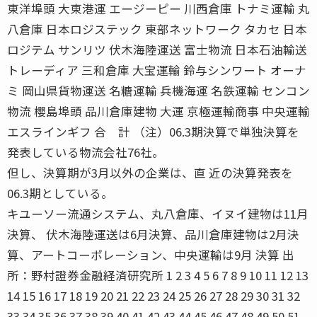
東洋埠頭 大東港運 エージーピー 川西倉庫 トナミ運輸 丸
八倉庫 日本ロジステック 東部ネットワーク タカセ 日本
ロジテム サンリツ 伏木海陸運送 富士物流 日本石油輸送
トレーディア 三和倉庫 大宝運輸 鈴与シンワート オーナ
ミ 岡山県貨物運送 名糖運輸 兵機海運 名鉄運輸 センコン
物流 櫻島埠頭 品川倉庫建物 大運 京極運輸商事 中央運輸
エスラインギフ 合 計 （注）06.3期決算で単独決算を
発表している物流会社76社。
但し、決算期が3月以外の企業は、直 近の決算発表を
06.3期としている。
キユーソー流通システム、丸八倉庫、イヌイ建物は11月
決算、 伏木海陸運送は6月決算、品川倉庫建物は2月決
算、アートコーポレーション、中央運輸は9月 決算 出
所：野村證券金融経済研究所 1 2 3 4 5 6 7 8 9 10 11 12 13
14 15 16 17 18 19 20 21 22 23 24 25 26 27 28 29 30 31 32
33 34 35 36 37 38 39 40 41 42 43 44 45 46 47 48 49 50 51