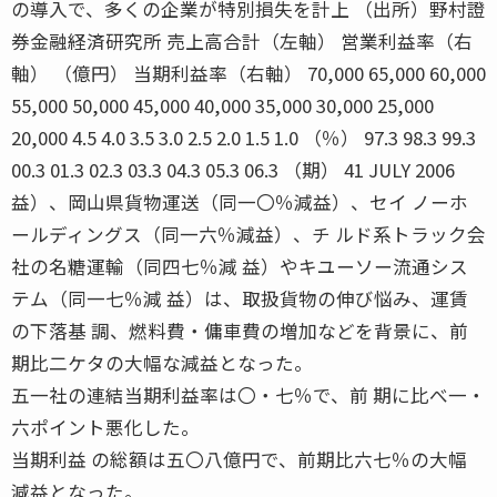
の導入で、多くの企業が特別損失を計上 （出所）野村證
券金融経済研究所 売上高合計（左軸） 営業利益率（右
軸） （億円） 当期利益率（右軸） 70,000 65,000 60,000
55,000 50,000 45,000 40,000 35,000 30,000 25,000
20,000 4.5 4.0 3.5 3.0 2.5 2.0 1.5 1.0 （％） 97.3 98.3 99.3
00.3 01.3 02.3 03.3 04.3 05.3 06.3 （期） 41 JULY 2006
益）、岡山県貨物運送（同一〇％減益）、セイ ノーホ
ールディングス（同一六％減益）、チ ルド系トラック会
社の名糖運輸（同四七％減 益）やキユーソー流通シス
テム（同一七％減 益）は、取扱貨物の伸び悩み、運賃
の下落基 調、燃料費・傭車費の増加などを背景に、前
期比二ケタの大幅な減益となった。
五一社の連結当期利益率は〇・七％で、前 期に比べ一・
六ポイント悪化した。
当期利益 の総額は五〇八億円で、前期比六七％の大幅
減益となった。