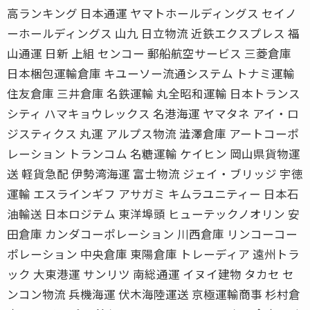
高ランキング 日本通運 ヤマトホールディングス セイノ
ーホールディングス 山九 日立物流 近鉄エクスプレス 福
山通運 日新 上組 センコー 郵船航空サービス 三菱倉庫
日本梱包運輸倉庫 キユーソー流通システム トナミ運輸
住友倉庫 三井倉庫 名鉄運輸 丸全昭和運輸 日本トランス
シティ ハマキョウレックス 名港海運 ヤマタネ アイ・ロ
ジスティクス 丸運 アルプス物流 澁澤倉庫 アートコーポ
レーション トランコム 名糖運輸 ケイヒン 岡山県貨物運
送 軽貨急配 伊勢湾海運 富士物流 ジェイ・ブリッジ 宇徳
運輸 エスラインギフ アサガミ キムラユニティー 日本石
油輸送 日本ロジテム 東洋埠頭 ヒューテックノオリン 安
田倉庫 カンダコーポレーション 川西倉庫 リンコーコー
ポレーション 中央倉庫 東陽倉庫 トレーディア 遠州トラ
ック 大東港運 サンリツ 南総通運 イヌイ建物 タカセ セ
ンコン物流 兵機海運 伏木海陸運送 京極運輸商事 杉村倉