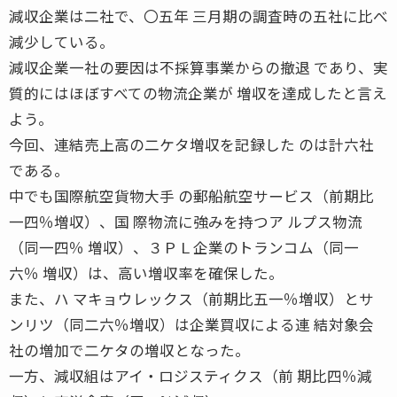
減収企業は二社で、〇五年 三月期の調査時の五社に比べ
減少している。
減収企業一社の要因は不採算事業からの撤退 であり、実
質的にはほぼすべての物流企業が 増収を達成したと言え
よう。
今回、連結売上高の二ケタ増収を記録した のは計六社
である。
中でも国際航空貨物大手 の郵船航空サービス（前期比
一四％増収）、国 際物流に強みを持つア ルプス物流
（同一四％ 増収）、３ＰＬ企業のトランコム（同一
六％ 増収）は、高い増収率を確保した。
また、ハ マキョウレックス（前期比五一％増収）とサ
ンリツ（同二六％増収）は企業買収による連 結対象会
社の増加で二ケタの増収となった。
一方、減収組はアイ・ロジスティクス（前 期比四％減