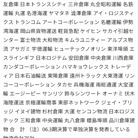
友倉庫 日本トランスシティ 三井倉庫 丸全昭和運輸 名鉄
運輸 丸運 名港海運 ヤマタネ 澁澤倉庫 アイ・ロジスティ
クス トランコム アートコーポレーション 名糖運輸 伊勢
湾海運 岡山県貨物運送 軽貨急配 ケイヒン サカイ引越セ
ンター 富士物流 大和物流 キムラユニティー アルプス物
流 アサガミ 宇徳運輸 ヒューテックノオリン 東洋埠頭 エ
スラインギフ 日本ロジテム 安田倉庫 中央倉庫 川西倉庫
カンダコーポレーション ハマキョウレックス トレーデ
ィア 日本石油輸送 東陽倉庫 遠州トラック 大東港運 リン
コーコーポレーション タカセ 兵機海運 南総通運 大宝運
輸 エージーピー サンリツ 鈴与シンワート オーナミ 伏木
海陸運送 京極運輸商事 東部ネットワーク ジェイ・ブリ
ッジ イヌイ建物 杉村倉庫 大運 センコン物流 日本ロジス
テック 三和倉庫 中央運輸 丸八倉庫 櫻島埠頭 品川倉庫建
物 合 計 （注）06.3期決算で単独決算を発表している
物流会社76社。