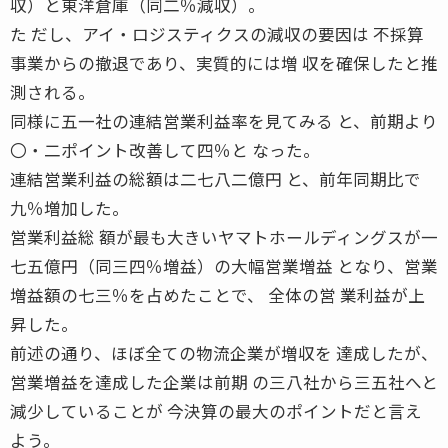
収）と東洋倉庫（同二％減収）。
た だし、アイ・ロジスティクスの減収の要因は 不採算
事業からの撤退であり、実質的には増 収を確保したと推
測される。
同様に五一社の連結営業利益率を見てみる と、前期より
〇・二ポイント改善して四％と なった。
連結営業利益の総額は二七八二億円 と、前年同期比で
九％増加した。
営業利益総 額が最も大きいヤマトホールディングスが一
七五億円（同三四％増益）の大幅営業増益 となり、営業
増益額の七三％を占めたことで、 全体の営 業利益が上
昇した。
前述の通り、ほぼ全ての物流企業が増収を 達成したが、
営業増益を達成した企業は前期 の三八社から三五社へと
減少していることが 今決算の最大のポイントだと言え
よう。