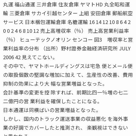
丸運 福山通運 三井倉庫 住友倉庫 ヤマトHD 丸全昭和運
輸 三菱倉庫 サカイ引越センター 上組 安田倉庫 郵船航空
サービス 日本梱包運輸倉庫 名糖運輸 16 14 12 10 8 6 4 2
0 0 2 4 6 8 10 12 売上高増収率（％） 売上高営業利益率
（％） ヒューテックノオリン センコー 図3 増収率と営
業利益率の分布 （出所）野村證券金融経済研究所 JULY
2006 42 見えてこない。
その中で、ヤマトホールディングスは宅急 便とメール便
の取扱個数の堅調な増加に加え て、生産性の改善、費用
抑制の効果により大 幅な営業増益となった。
会計基準の変更を控 除すれば、前期比四一％増の七二
二億円の営 業利益を確保したことになる。
日本通運は同横ばいの営業増益となった。
しかし、国内のトラック運送事業の収益悪化 を海外事
業の好調でカバーしたと推測され、 楽観視はできない