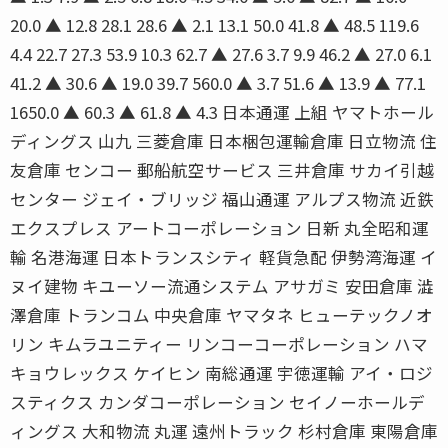
20.0 ▲ 12.8 28.1 28.6 ▲ 2.1 13.1 50.0 41.8 ▲ 48.5 119.6
4.4 22.7 27.3 53.9 10.3 62.7 ▲ 27.6 3.7 9.9 46.2 ▲ 27.0 6.1
41.2 ▲ 30.6 ▲ 19.0 39.7 560.0 ▲ 3.7 51.6 ▲ 13.9 ▲ 77.1
1650.0 ▲ 60.3 ▲ 61.8 ▲ 4.3 日本通運 上組 ヤマトホール
ディングス 山九 三菱倉庫 日本梱包運輸倉庫 日立物流 住
友倉庫 センコー 郵船航空サービス 三井倉庫 サカイ引越
センター ジェイ・ブリッジ 福山通運 アルプス物流 近鉄
エクスプレス アートコーポレーション 日新 丸全昭和運
輸 名港海運 日本トランスシティ 軽貨急配 伊勢湾海運 イ
ヌイ建物 キユーソー流通システム アサガミ 安田倉庫 澁
澤倉庫 トランコム 中央倉庫 ヤマタネ ヒューテックノオ
リン キムラユニティー リンコーコーポレーション ハマ
キョウレックス ケイヒン 南総通運 宇徳運輸 アイ・ロジ
スティクス カンダコーポレーション セイノーホールデ
ィングス 大和物流 丸運 遠州トラック 杉村倉庫 東陽倉庫