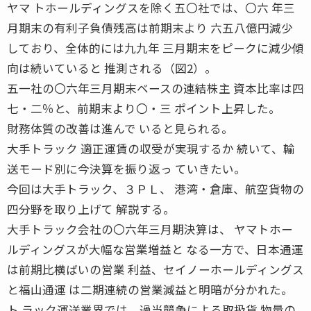
ヤマ トホールディングスを除く五〇社では、〇六 年三
月期末の有利子負債残高は前期末より 六五八億円減少
しており、全体的には九九年 三月期末をピークに減少傾
向は続いていると 推測される（図2）。
五一社の〇六年三月期末ベースの連結株主 資本比率は四
七・二％と、前期末より〇・三 ポイント上昇した。
財務体質の改善は進んで いると見られる。
大手トラック 適正運賃の収受が実現するか 続いて、輸
送モード別に今決算を振り返っ ていきたい。
今回は大手トラック、３ＰＬ、 港湾・倉庫、航空貨物の
四分野を取り上げて 解説する。
大手トラック会社の〇六年三月期決算は、 ヤマトホー
ルディングスが大幅な営業増益と なる一方で、日本通運
は前期比横ばいの営業 利益、セイノーホールディングス
と福山通運 は二期連続の営業減益と明暗が分かれた。
ト ラック運送業界では、過当競争による取扱貨 物量の