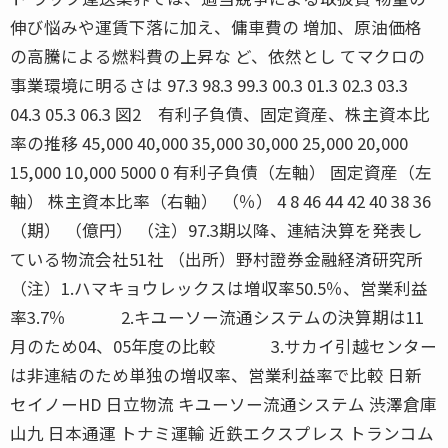
伸び悩みや運賃下落に加え、傭車費の 増加、原油価格
の高騰による燃料費の上昇な ど、依然とし てマクロの
事業環境に明るさは 97.3 98.3 99.3 00.3 01.3 02.3 03.3
04.3 05.3 06.3 図2 有利子負債、固定資産、株主資本比
率の推移 45,000 40,000 35,000 30,000 25,000 20,000
15,000 10,000 5000 0 有利子負債（左軸） 固定資産（左
軸） 株主資本比率（右軸） （％） 4 8 46 44 42 40 38 36
（期） （億円） （注）97.3期以降、連結決算を発表し
ている物流会社51社 （出所）野村證券金融経済研究所
（注）1.ハマキョウレックスは増収率50.5％、営業利益
率3.7％ 2.キユーソー流通システムの決算期は11
月のため04、05年度の比較 3.サカイ引越センター
は非連結のため単独の増収率、営業利益率で比較 日新
セイノーHD 日立物流 キユーソー流通システム 渋澤倉庫
山九 日本通運 トナミ運輸 近鉄エクスプレス トランコム