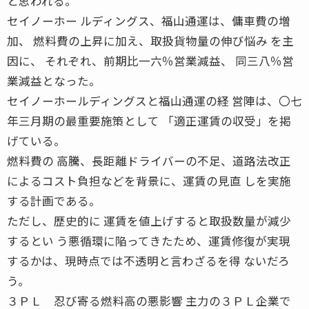
と思われる。
セイノーホー ルディングス、福山通運は、傭車費の増
加、 燃料費の上昇に加え、取扱貨物量の伸び悩み を主
因に、 それぞれ、前期比一六％営業減益、 同三八％営
業減益となった。
セイノーホールディングスと福山通運の経 営陣は、〇七
年三月期の最重要施策として 「適正運賃の収受」を掲
げている。
燃料費の 高騰、長距離ドライバーの不足、道路法改正
によるコスト負担などを背景に、運賃の見直 しを実施
する計画である。
ただし、歴史的に 運賃を値上げすると取扱数量が減少
するとい う悪循環に陥ってきたため、運賃修復が実現
するかは、現時点では不透明と言わざるを得 ないだろ
う。
３ＰＬ 忍び寄る燃料高の悪影響 主力の３ＰＬ企業で