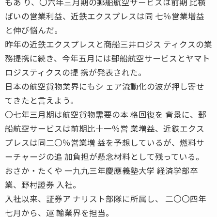
もあ り、〇六年三月期の郵船航空サービスは前期 比横
ばいの営業利益、近鉄エクスプレスは同 七％営業増益
と伸び悩んだ。
昨年の近鉄エクスプレスと商船三井ロジス ティクスの業
務提携に続き、今年五月には郵船航空サービスとヤマト
ロジスティクスの提 携が発表された。
日本の航空貨物業界にもシ ェア流動化の波が押し寄せ
てきたと言えよう。
〇七年三月期は航空貨物需要の本 格回復を 背景に、郵
船航空サービスは前期比十一％営 業増益、近鉄エクス
プレスは同二〇％営業増 益を予想しているが、燃料サ
ーチャージの追 加負担が懸念材料として残っている。
おさか・たくや 一九九三年慶應義塾大学 経済学部卒
業、野村證券 入社。
入社以来、証券ア ナリスト部隊に所属し、 二〇〇四年
七月から、運 輸業界を担当。