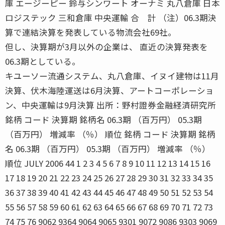
庫 エージーピー 鈴与シンワート オーナミ 丸八倉庫 日本
ロジステック 三和倉庫 中央運輸 合 計 （注）06.3期決
算で連結決算を発表している物流会社69社。
但し、決算期が3月以外の企業は、 直近の決算発表を
06.3期としている。
キユーソー流通システム、丸八倉庫、イヌイ建物は11月
決算、伏木海陸運送は6月決算、アートコーポレーショ
ン、中央運輸は9月決算 出所：野村證券金融経済研究所
銘柄 コード 決算期 銘柄名 06.3期 （百万円） 05.3期
（百万円） 増減率 （％） 順位 銘柄 コード 決算期 銘柄
名 06.3期 （百万円） 05.3期 （百万円） 増減率 （％）
順位 JULY 2006 44 1 2 3 4 5 6 7 8 9 10 11 12 13 14 15 16
17 18 19 20 21 22 23 24 25 26 27 28 29 30 31 32 33 34 35
36 37 38 39 40 41 42 43 44 45 46 47 48 49 50 51 52 53 54
55 56 57 58 59 60 61 62 63 64 65 66 67 68 69 70 71 72 73
74 75 76 9062 9364 9064 9065 9301 9072 9086 9303 9069