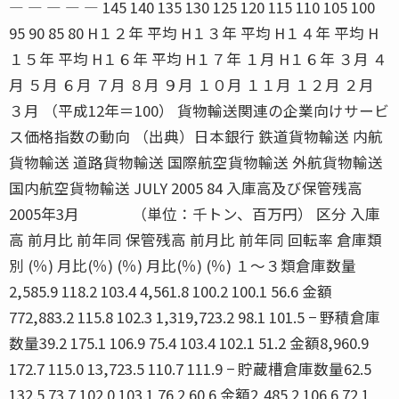
― ― ― ― ― 145 140 135 130 125 120 115 110 105 100
95 90 85 80 H１２年 平均 H１３年 平均 H１４年 平均 H
１５年 平均 H１６年 平均 H１７年 １月 H１６年 ３月 ４
月 ５月 ６月 ７月 ８月 ９月 １０月 １１月 １２月 ２月
３月 （平成12年＝100） 貨物輸送関連の企業向けサービ
ス価格指数の動向 （出典）日本銀行 鉄道貨物輸送 内航
貨物輸送 道路貨物輸送 国際航空貨物輸送 外航貨物輸送
国内航空貨物輸送 JULY 2005 84 入庫高及び保管残高
2005年3月 （単位：千トン、百万円） 区分 入庫
高 前月比 前年同 保管残高 前月比 前年同 回転率 倉庫類
別 (％) 月比(％) (％) 月比(％) (％) １〜３類倉庫数量
2,585.9 118.2 103.4 4,561.8 100.2 100.1 56.6 金額
772,883.2 115.8 102.3 1,319,723.2 98.1 101.5 − 野積倉庫
数量39.2 175.1 106.9 75.4 103.4 102.1 51.2 金額8,960.9
172.7 115.0 13,723.5 110.7 111.9 − 貯蔵槽倉庫数量62.5
132.5 73.7 102.0 103.1 76.2 60.6 金額2,485.2 106.6 72.1