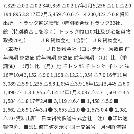
7,329 △0.2 △0.2 340,859 △0.2 17年1月5,236 △1.1 △2.0
194,895 3.8 17年2月5,459 △0.6 △1.4 200,323 △0.8 資料
出所 トラック輸送情報（特別積合せトラック32社、一
般（特別積合せを除く）トラック約1100社及び宅配貨物
取扱20社） ＪＲ貨物会社（合計） ＪＲ貨物会社
（車扱） ＪＲ貨物会社（コンテナ） 原数値 前
年同期 原数値 前年同期 原数値 前年同期 （月）比 （季
調済） （月）比 （月）比 千トン ％ 千トン ％ 千トン ％
16年10月3,152 △9.0 1,198 △12.2 1,954 △7.0 16年11月
3,089 △5.9 1,235 △8.8 1,854 △3.9 16年12月3,445 △6.0
1,490 △11.3 1,955 △1.4 17年1月3,087 △2.7 1,503 △3.5
1,584 △1.8 17年2月■ 3,119 △6.4 ■ 1,458 △5.9 ■
1,661 △6.9 17年3月● 3,655 △1.0 ● 1,575 0.4 ● 2,081
△2.0 資料出所 日本貨物鉄道株式会社 注）●印は速
報値を、■印は修正値を示す 国土交通省 月例経済報