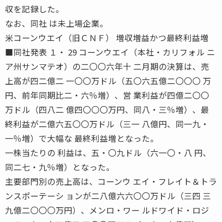
収を記録した。
なお、同社 は未上場企業。
米コーンウエイ（旧ＣＮＦ） 増収増益かつ最終利益増
■同社発表 １・ 29 コーンウエイ（本社・カリフォル ニ
ア州サンマテオ）の二〇〇六年十 二月期の決算は、売
上高が四二億二 一〇〇万ドル（五〇六五億二〇〇〇 万
円、前年同期比二・六％増）、営 業利益が四億二〇〇
万ドル（四八二 億四〇〇〇万円、同八・三％増）、最
終利益が二億六五〇〇万ドル（三一 八億円、同一九・
一％増）で大幅な 最終利益増となった。
一株当たりの 利益は、五・〇九ドル（六一〇・八 円、
同二七・九％増）となった。
主要部門別の売上高は、コーンウ エイ・フレイト＆トラ
ンスポーテーシ ョンが二八億六六〇〇万ドル（三四 三
九億二〇〇〇万円）、メンロ・ワー ルドワイド・ロジ