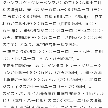
クセンブルグ・グレーベンマハ）の二 〇〇六年十二月
期の決算は、売上高 が一八億九一〇〇万ユーロ（三〇
二 五億六〇〇〇万円、前年同期比二・ 八％増）、営業
利益が二億七五〇〇 万ユーロ（四四〇億円、同〇・
八％ 増）、最終利益が二〇〇万ユーロ（三 億二〇〇〇
万円、前期は五三〇〇万 ユーロ＝八四億八〇〇〇万円
の赤字） となり、赤字経営を一年で脱出。
一 株当たりの利益は〇・〇一ユーロ （一・六円、前期
は〇・四八ユーロ＝ 七六・八円の赤字）。
主要部門別の売上高は、インダス トリー・ソリューシ
ョンが四億一〇〇 〇万ドル（六五六億円）、航空＆海
上輸送が三億八〇〇〇万ドル（六〇 八億円）、地域ロ
ジスティクスが十一 億ユーロ（一七六〇億円）。
スイス・パナルピナ――増収増益 ■同社発表３・ 15 パナル
ピナ（本社・バーゼル）の 二〇〇六年十二月期の決算
は、売上 高が七七億三五〇〇万スイスフラン （七七三