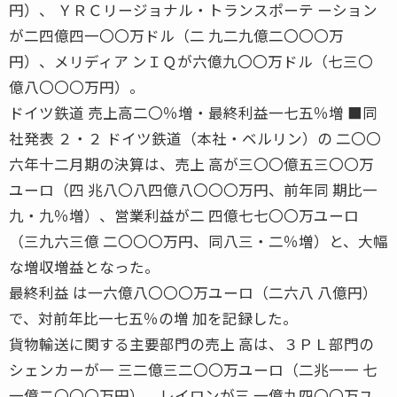
円）、 ＹＲＣリージョナル・トランスポーテ ーション
が二四億四一〇〇万ドル（二 九二九億二〇〇〇万
円）、メリディア ンＩＱが六億九〇〇万ドル（七三〇
億八〇〇〇万円）。
ドイツ鉄道 売上高二〇％増・最終利益一七五％増 ■同
社発表 ２・２ ドイツ鉄道（本社・ベルリン）の 二〇〇
六年十二月期の決算は、売上 高が三〇〇億五三〇〇万
ユーロ（四 兆八〇八四億八〇〇〇万円、前年同 期比一
九・九％増）、営業利益が二 四億七七〇〇万ユーロ
（三九六三億 二〇〇〇万円、同八三・二％増）と、大幅
な増収増益となった。
最終利益 は一六億八〇〇〇万ユーロ（二六八 八億円）
で、対前年比一七五％の増 加を記録した。
貨物輸送に関する主要部門の売上 高は、３ＰＬ部門の
シェンカーが一 三二億三二〇〇万ユーロ（二兆一一 七
一億二〇〇〇万円）、レイロンが三 一億九四〇〇万ユ