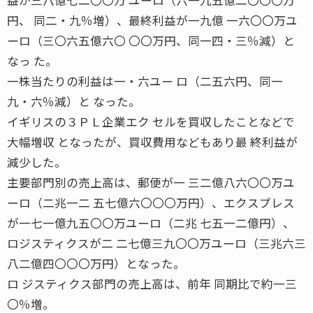
円、 同二・九％増）、最終利益が一九億 一六〇〇万ユ
ーロ（三〇六五億六〇 〇〇万円、同一四・三％減）と
なっ た。
一株当たりの利益は一・六ユー ロ（二五六円、同一
九・六％減）と なった。
イギリスの３ＰＬ企業エク セルを買収したことなどで
大幅増収 となったが、買収費用などもあり最 終利益が
減少した。
主要部門別の売上高は、郵便が一 三二億八六〇〇万ユ
ーロ（二兆一二 五七億六〇〇〇万円）、エクスプレス
が一七一億九五〇〇万ユーロ（二兆 七五一二億円）、
ロジスティクスが二 二七億三九〇〇万ユーロ（三兆六三
八二億四〇〇〇万円）となった。
ロ ジスティクス部門の売上高は、前年 同期比で約一三
〇％増。