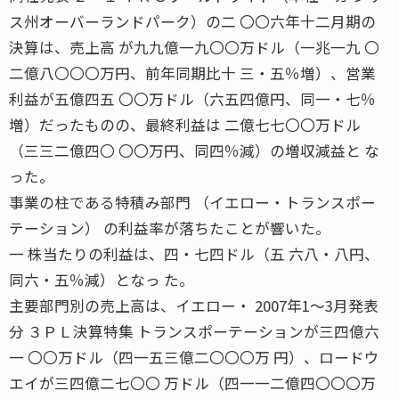
ス州オーバーランドパーク）の二 〇〇六年十二月期の
決算は、売上高 が九九億一九〇〇万ドル（一兆一九 〇
二億八〇〇〇万円、前年同期比十 三・五％増）、営業
利益が五億四五 〇〇万ドル（六五四億円、同一・七％
増）だったものの、最終利益は 二億七七〇〇万ドル
（三三二億四〇 〇〇万円、同四％減）の増収減益と な
った。
事業の柱である特積み部門 （イエロー・トランスポー
テーション） の利益率が落ちたことが響いた。
一 株当たりの利益は、四・七四ドル（五 六八・八円、
同六・五％減）となっ た。
主要部門別の売上高は、イエロー・ 2007年1〜3月発表
分 ３ＰＬ決算特集 トランスポーテーションが三四億六
一 〇〇万ドル（四一五三億二〇〇〇万 円）、ロードウ
エイが三四億二七〇〇 万ドル（四一一二億四〇〇〇万