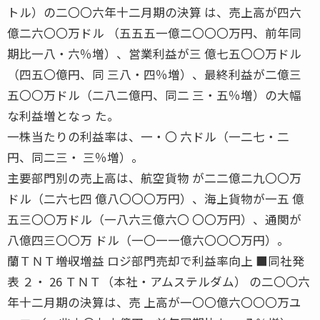
トル）の二〇〇六年十二月期の決算 は、売上高が四六
億二六〇〇万ドル （五五五一億二〇〇〇万円、前年同
期比一八・六％増）、営業利益が三 億七五〇〇万ドル
（四五〇億円、同 三八・四％増）、最終利益が二億三
五〇〇万ドル（二八二億円、同二 三・五％増）の大幅
な利益増となっ た。
一株当たりの利益率は、一・〇 六ドル（一二七・二
円、同二三・ 三％増）。
主要部門別の売上高は、航空貨物 が二二億二九〇〇万
ドル（二六七四 億八〇〇〇万円）、海上貨物が一五 億
五三〇〇万ドル（一八六三億六〇 〇〇万円）、通関が
八億四三〇〇万 ドル（一〇一一億六〇〇〇万円）。
蘭ＴＮＴ――増収増益 ロジ部門売却で利益率向上 ■同社発
表 ２・ 26 ＴＮＴ（本社・アムステルダム） の二〇〇六
年十二月期の決算は、売 上高が一〇〇億六〇〇〇万ユ