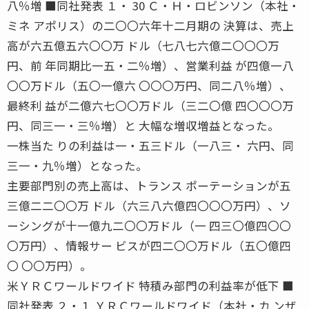
八％増 ■同社発表 １・ 30 Ｃ・Ｈ・ロビンソン（本社・
ミネ アポリス）の二〇〇六年十二月期の 決算は、売上
高が六五億五六〇〇万 ドル（七八七六億二〇〇〇万
円、前 年同期比一五・二％増）、営業利益 が四億一八
〇〇万ドル（五〇一億六 〇〇〇万円、同二八％増）、
最終利 益が二億六七〇〇万ドル（三二〇億 四〇〇〇万
円、同三一・三％増）と 大幅な増収増益となった。
一株当た りの利益は一・五三ドル（一八三・ 六円、同
三一・九％増）となった。
主要部門別の売上高は、トランス ポーテーションが五
三億二二〇〇万 ドル（六三八六億四〇〇〇万円）、ソ
ーシングが十一億九二〇〇万ドル（一 四三〇億四〇〇
〇万円）、情報サー ビスが四二〇〇万ドル（五〇億四
〇 〇〇万円）。
米ＹＲＣワールドワイド 特積み部門の利益率が低下 ■
同社発表 ２・１ ＹＲＣワールドワイド（本社・カ ンザ