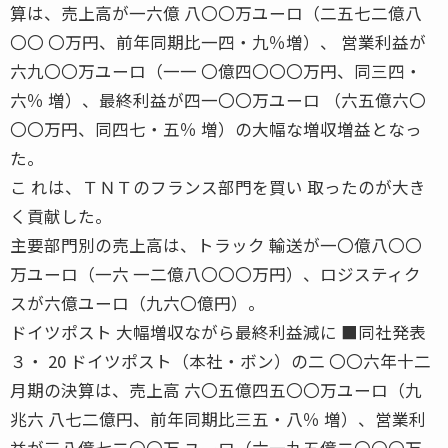
算は、売上高が一六億 八〇〇万ユーロ（二五七二億八
〇〇 〇万円、前年同期比一四・九％増）、 営業利益が
六九〇〇万ユーロ（一一 〇億四〇〇〇万円、同三四・
六％ 増）、最終利益が四一〇〇万ユーロ （六五億六〇
〇〇万円、同四七・五％ 増）の大幅な増収増益となっ
た。
こ れは、ＴＮＴのフランス部門を買い 取ったのが大き
く貢献した。
主要部門別の売上高は、トラック 輸送が一〇億八〇〇
万ユーロ（一六 一二億八〇〇〇万円）、ロジスティク
スが六億ユーロ（九六〇億円）。
ドイツポスト 大幅増収ながら最終利益減に ■同社発表
３・ 20 ドイツポスト（本社・ボン）の二 〇〇六年十二
月期の決算は、売上高 六〇五億四五〇〇万ユーロ（九
兆六 八七二億円、前年同期比三五・八％ 増）、営業利
益が三八億七二〇〇万 ユーロ（六一九五億二〇〇〇万