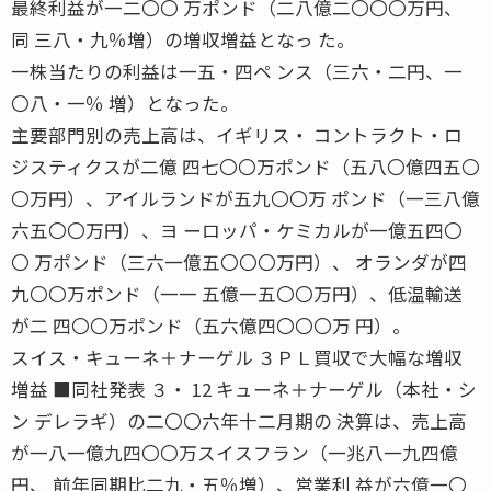
最終利益が一二〇〇 万ポンド（二八億二〇〇〇万円、
同 三八・九％増）の増収増益となっ た。
一株当たりの利益は一五・四ペ ンス（三六・二円、一
〇八・一％ 増）となった。
主要部門別の売上高は、イギリス・ コントラクト・ロ
ジスティクスが二億 四七〇〇万ポンド（五八〇億四五〇
〇万円）、アイルランドが五九〇〇万 ポンド（一三八億
六五〇〇万円）、ヨ ーロッパ・ケミカルが一億五四〇
〇 万ポンド（三六一億五〇〇〇万円）、 オランダが四
九〇〇万ポンド（一一 五億一五〇〇万円）、低温輸送
が二 四〇〇万ポンド（五六億四〇〇〇万 円）。
スイス・キューネ＋ナーゲル ３ＰＬ買収で大幅な増収
増益 ■同社発表 ３・ 12 キューネ＋ナーゲル（本社・シ
ン デレラギ）の二〇〇六年十二月期の 決算は、売上高
が一八一億九四〇〇万スイスフラン（一兆八一九四億
円、 前年同期比二九・五％増）、営業利 益が六億一〇