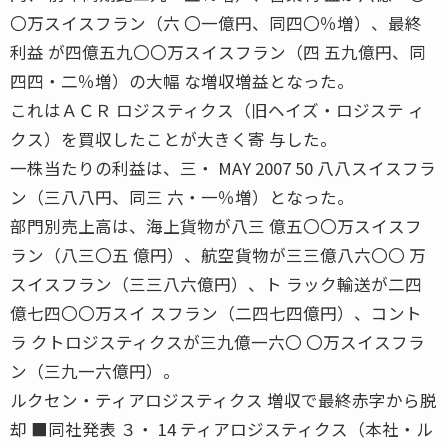
〇万スイスフラン（六 〇一億円、同四〇％増）、最終
利益 が四億五九〇〇万スイスフラン（四 五九億円、同
四四・二％増）の大幅 な増収増益となった。
これはＡＣＲ ロジスティクス（旧ヘイズ・ロジステ ィ
クス）を買収したことが大きく寄 与した。
一株当たりの利益は、三・ MAY 2007 50 八八スイスフラ
ン（三八八円、同三 六・一％増）となった。
部門別売上高は、海上貨物が八三 億五〇〇万スイスフ
ラン（八三〇五 億円）、航空貨物が三三億八六〇〇 万
スイスフラン（三三八六億円）、ト ラック輸送が二四
億七四〇〇万スイ スフラン（二四七四億円）、コント
ラ クトロジスティクスが三九億一六〇 〇万スイスフラ
ン（三九一六億円）。
ルクセン・ティアロジスティクス 増収で最終赤字から脱
却 ■同社発表 ３・ 14 ティアロジスティクス（本社・ル