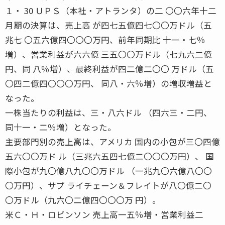
１・ 30 ＵＰＳ（本社・アトランタ）の二 〇〇六年十二
月期の決算は、売上高 が四七五億四七〇〇万ドル（五
兆七 〇五六億四〇〇〇万円、前年同期比 十一・七％
増）、営業利益が六六億 三五〇〇万ドル（七九六二億
円、同 八％増）、最終利益が四二億二〇〇 万ドル（五
〇四二億四〇〇〇万円、 同八・六％増）の増収増益と
なった。
一株当たりの利益は、三・八六ドル （四六三・二円、
同十一・二％増）となった。
主要部門別の売上高は、アメリカ 国内の小包が三〇四億
五六〇〇万ド ル（三兆六五四七億二〇〇〇万円）、 国
際小包が九〇億八九〇〇万ドル （一兆九〇六億八〇〇
〇万円）、サプ ライチェーン＆フレイトが八〇億二〇
〇万ドル（九六〇二億四〇〇〇万 円）。
米Ｃ・Ｈ・ロビンソン 売上高一五％増・営業利益二