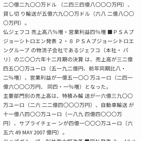
二〇億二九〇〇万ドル （二四三四億八〇〇〇万円）、
貸し切 り輸送が五億六九〇〇万ドル（六八 二億八〇〇
〇万円）。
仏ジェフコ 売上高八％増・営業利益四％増 ■ＰＳＡプ
ジョーシトロエン発表 ２・８ ＰＳＡプジョーシトロエ
ングループ の物流子会社であるジェフコ（本社・ パ
リ）の二〇〇六年十二月期の決算 は、売上高が三二億
四五〇〇万ユーロ（五一九二億円、前年同期比八・
二％増）、営業利益が一億五一〇〇 万ユーロ（二四一
億六〇〇〇万円、 同四・一％増）となった。
主要部門別の売上高は、特積み輸 送が一六億三九〇〇
万ユーロ（二六 二二億四〇〇〇万円）、自動車輸送 が
十一億八四〇〇万ユーロ（一八九 四億四〇〇〇万
円）、サプライチェー ンが四億一〇〇〇万ユーロ（六
五六 49 MAY 2007 億円）。