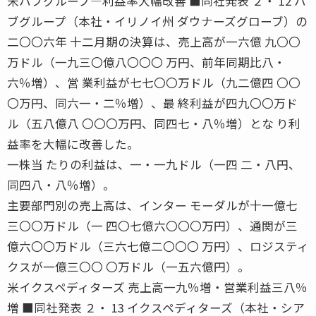
米ハブグループ―利益率大幅改善 ■同社発表 ２・ 12 ハ
ブグループ（本社・イリノイ州 ダウナーズグローブ）の
二〇〇六年 十二月期の決算は、売上高が一六億 九〇〇
万ドル（一九三〇億八〇〇〇 万円、前年同期比八・
六％増）、営 業利益が七七〇〇万ドル（九二億四 〇〇
〇万円、同六一・二％増）、最 終利益が四九〇〇万ド
ル（五八億八 〇〇〇万円、同四七・八％増）とな り利
益率を大幅に改善した。
一株当 たりの利益は、一・一九ドル（一四 二・八円、
同四八・八％増）。
主要部門別の売上高は、インター モーダルが十一億七
三〇〇万ドル（一 四〇七億六〇〇〇万円）、通関が三
億六〇〇万ドル（三六七億二〇〇〇 万円）、ロジスティ
クスが一億三〇〇 〇万ドル（一五六億円）。
米イクスペディターズ 売上高一九％増・営業利益三八％
増 ■同社発表 ２・ 13 イクスペディターズ（本社・シア