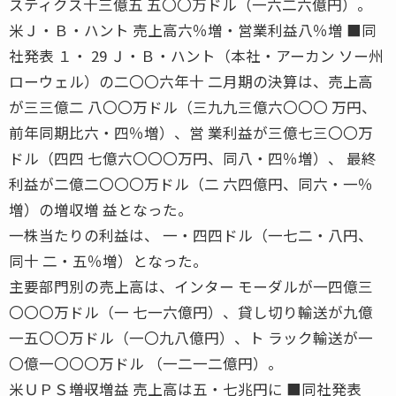
スティクス十三億五 五〇〇万ドル（一六二六億円）。
米Ｊ・Ｂ・ハント 売上高六％増・営業利益八％増 ■同
社発表 １・ 29 Ｊ・Ｂ・ハント（本社・アーカン ソー州
ローウェル）の二〇〇六年十 二月期の決算は、売上高
が三三億二 八〇〇万ドル（三九九三億六〇〇〇 万円、
前年同期比六・四％増）、営 業利益が三億七三〇〇万
ドル（四四 七億六〇〇〇万円、同八・四％増）、 最終
利益が二億二〇〇〇万ドル（二 六四億円、同六・一％
増）の増収増 益となった。
一株当たりの利益は、 一・四四ドル（一七二・八円、
同十 二・五％増）となった。
主要部門別の売上高は、インター モーダルが一四億三
〇〇〇万ドル（一 七一六億円）、貸し切り輸送が九億
一五〇〇万ドル（一〇九八億円）、ト ラック輸送が一
〇億一〇〇〇万ドル （一二一二億円）。
米ＵＰＳ――増収増益 売上高は五・七兆円に ■同社発表