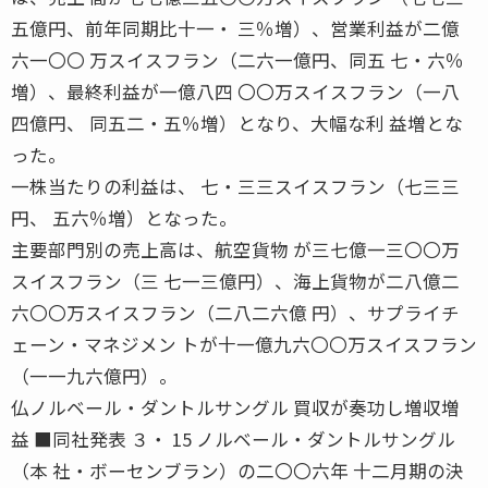
五億円、前年同期比十一・ 三％増）、営業利益が二億
六一〇〇 万スイスフラン（二六一億円、同五 七・六％
増）、最終利益が一億八四 〇〇万スイスフラン（一八
四億円、 同五二・五％増）となり、大幅な利 益増とな
った。
一株当たりの利益は、 七・三三スイスフラン（七三三
円、 五六％増）となった。
主要部門別の売上高は、航空貨物 が三七億一三〇〇万
スイスフラン（三 七一三億円）、海上貨物が二八億二
六〇〇万スイスフラン（二八二六億 円）、サプライチ
ェーン・マネジメン トが十一億九六〇〇万スイスフラン
（一一九六億円）。
仏ノルベール・ダントルサングル 買収が奏功し増収増
益 ■同社発表 ３・ 15 ノルベール・ダントルサングル
（本 社・ボーセンブラン）の二〇〇六年 十二月期の決