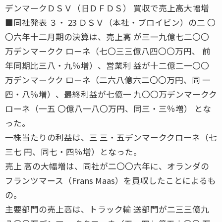
デンマークＤＳＶ（旧ＤＦＤＳ） 買収で売上高大幅増
■同社発表 ３・ 23 ＤＳＶ（本社・ブロイビン）の二 〇
〇六年十二月期の決算は、売上高 が三一九億七二〇〇
万デンマークク ローネ（七〇三三億八四〇〇万円、 前
年同期比三八・九％増）、営業利 益が十二億二一〇〇
万デンマークク ローネ（二六八億六二〇〇万円、同 一
四・八％増）、最終利益が七億一 九〇〇万デンマークク
ローネ（一五 〇億八一八〇万円、同三・三％増） とな
った。
一株当たりの利益は、三 三・五デンマーククローネ（七
三七 円、同七・四％増）となった。
売上 高の大幅増は、同社が二〇〇六年に、オランダの
フランツマース（Frans Maas）を買収したことによるも
の。
主要部門の売上高は、トラック輸 送部門が二三三億九