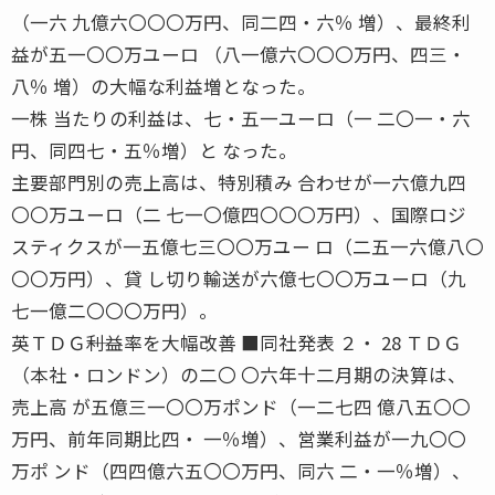
（一六 九億六〇〇〇万円、同二四・六％ 増）、最終利
益が五一〇〇万ユーロ （八一億六〇〇〇万円、四三・
八％ 増）の大幅な利益増となった。
一株 当たりの利益は、七・五一ユーロ（一 二〇一・六
円、同四七・五％増）と なった。
主要部門別の売上高は、特別積み 合わせが一六億九四
〇〇万ユーロ（二 七一〇億四〇〇〇万円）、国際ロジ
スティクスが一五億七三〇〇万ユー ロ（二五一六億八〇
〇〇万円）、貸 し切り輸送が六億七〇〇万ユーロ（九
七一億二〇〇〇万円）。
英ＴＤＧ――利益率を大幅改善 ■同社発表 ２・ 28 ＴＤＧ
（本社・ロンドン）の二〇 〇六年十二月期の決算は、
売上高 が五億三一〇〇万ポンド（一二七四 億八五〇〇
万円、前年同期比四・ 一％増）、営業利益が一九〇〇
万ポ ンド（四四億六五〇〇万円、同六 二・一％増）、