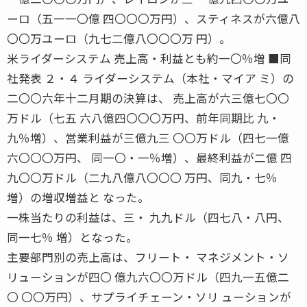
ーロ（五一一〇億 四〇〇〇万円）、スティネスが六億八
〇〇万ユーロ（九七二億八〇〇〇万 円）。
米ライダーシステム 売上高・利益とも約一〇％増 ■同
社発表 ２・４ ライダーシステム（本社・マイア ミ）の
二〇〇六年十二月期の決算は、 売上高が六三億七〇〇
万ドル（七五 六八億四〇〇〇万円、前年同期比 九・
九％増）、営業利益が三億九三 〇〇万ドル（四七一億
六〇〇〇万円、 同一〇・一％増）、最終利益が二億 四
九〇〇万ドル（二九八億八〇〇〇 万円、同九・七％
増）の増収増益と なった。
一株当たりの利益は、三・ 九九ドル（四七八・八円、
同一七％ 増）となった。
主要部門別の売上高は、フリート・ マネジメント・ソ
リューションが四〇 億九六〇〇万ドル（四九一五億二
〇 〇〇万円）、サプライチェーン・ソリ ューションが