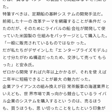
た。
特筆すべきは、定期船の基幹シス テムの開発手法だ。
前掲した十一の 改革テーマを網羅することが条件だ っ
たのだが、そのためにライバルの船 会社が開発して使
っていた米国製の 仕組みをパッケージとして購入した。
「一般に販売されているものではなか った。
だが私たちがデザインした『エ ンタープライズモデル』
と寸分たがわ ぬ構造だったため、交渉して売って もら
った」と安永氏。
ゼロから開発 すれば六年以上かかるが、それを使 えば
二年半に短縮できることが最大 の魅力だった。
企業アライアンスの組み換えが日 常茶飯事の海運業界と
いえども、世 界市場で真っ向から競合しているラ イバ
ル企業のシステムを購入するとい うのは、売るほう
も、買うほうも、思 い切ったことをしたという印象が