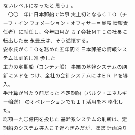
ないレベルになったと 思う」。
二〇〇二年に日本郵船では事 実上初となるＣＩＯ（チ
ーフ・イン フォメーション・オフィサー＝最高 情報責
任者）に就任し、今年四月か ら子会社ＭＴＩの社長に
転出した安 永豊氏は、そう述懐する。
安永氏がＣＩＯを務めた五年間で 日本郵船の情報シス
テムは劇的に進 歩した。
主力の定期船（コンテナ船） 事業の基幹システムの刷
新にメドを つけ、全社の会計システムにはＥＲ Ｐを導
入。
手計算が当たり前だった 不定期船（バルク・エネルギ
ー輸送） のオペレーションでもＩＴ活用を本 格化し
た。
総額一九〇億円を投じた 基幹系システムの刷新は、定
期船のシステム導入こそ遅れぎみだが、ほぼ 計画通り