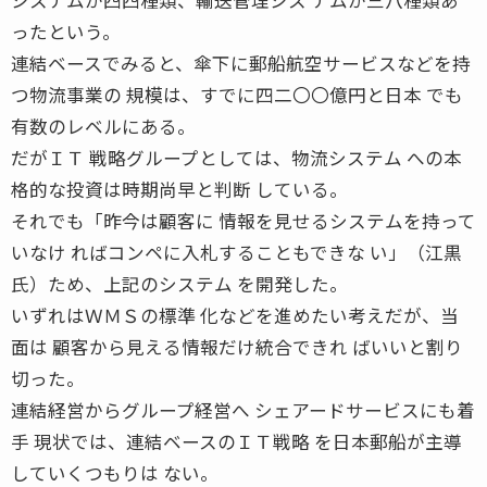
ったという。
連結ベースでみると、傘下に郵船航空サービスなどを持
つ物流事業の 規模は、すでに四二〇〇億円と日本 でも
有数のレベルにある。
だがＩＴ 戦略グループとしては、物流システム への本
格的な投資は時期尚早と判断 している。
それでも「昨今は顧客に 情報を見せるシステムを持って
いなけ ればコンペに入札することもできな い」（江黒
氏）ため、上記のシステム を開発した。
いずれはＷＭＳの標準 化などを進めたい考えだが、当
面は 顧客から見える情報だけ統合できれ ばいいと割り
切った。
連結経営からグループ経営へ シェアードサービスにも着
手 現状では、連結ベースのＩＴ戦略 を日本郵船が主導
していくつもりは ない。