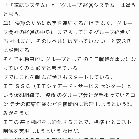
「『連結システム』と『グループ 経営システム』は違う
と思う。
単に 決算のために数字を連結するだけで なく、グルー
プ会社の経営の中身に まで入ってこそグループ経営だ。
当 社はまだ、そのレベルには至っていな い」と安永氏
は説明する。
それでも将来的にグループとして のＩＴ戦略が重要にな
っていくのは 必至と考えている。
すでにこれを睨 んだ動きもスタートしている。
ＩＴ ＳＳＣ（ＩＴシェアード・サービス センター）と
いう仮想組織で、複数 のグループ会社が手掛けているコ
ン テナの修繕作業などを横断的に管理 しようという試
みがそうだ。
ＩＴの 基本機能を共通化することで、標準 化とコスト
削減を実現しようという わけだ。