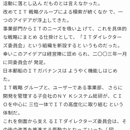
活動に落とし込ん だものとは言えなかった。
改めてＩＴ 戦略グループによる模索が続くなか で、一
つのアイデアが浮上してきた。
事業部門からＩＴのニーズを吸い上 げて、これを具体的
な戦略にまとめ る仕掛けとして、「ＩＴダイレクター
ズ委員会」という組織を新設すると いうものだった。
幸いこのアイデアは経営陣に認め られ、二〇〇三年一月
に同委員会が 発足。
日本郵船のＩＴガバナンスは ようやく機能しはじめ
た。
ＩＴ戦略 グループと、ユーザーである事業部、 さらに
開発を管理する子会社のＮＹ Ｋシステム総研が、ＣＩ
Ｏを中心に 三位一体でＩＴの高度化に取り組む という
体制だ。
これを側面から支え るＩＴダイレクターズ委員会は、そ
の後の改革を推進する原動力となっ ていった（ 図