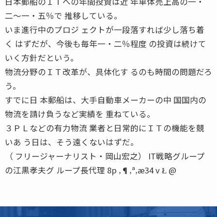
日本郵船のＩＴへの年間投資は近 年単体売上高の一・
二〜一・五％で 推移している。
いま進行中のプロジ ェクトが一段落すれば少し落ち着
く はずだが、今後も毎年一・二％程度 の投資は続けて
いく方針だという。
物流分野のＩＴ改革が、具体化す るのも時間の問題だろ
う。
すでに日 本郵船は、大手自動車メーカーの中 国国内の
物流を請け負うなど実績を 重ねている。
３ＰＬなどの有力物流 業者と日常的にＩＴの機能を競
いあ う日は、そう遠くないはずだ。
（ フリージャーナリスト・岡山宏之） IT戦略グループ
の江黒孝夫グ ループ長代理 8p ‚¶‚ª‚æ34 v Ł @