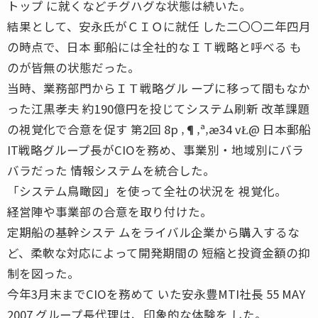
トップ に就くなどチグハグな状態は続いた。
結果として、安永氏がＣＩＯに就任 した二〇〇二年四月
の時点で、日本 郵船には全社的なＩＴ戦略と呼べる も
のが皆無の状態だった。
当時、業務部門からＩＴ戦略グル ープに移って間もなか
った江黒孝夫 約190億円を投じてシステム刷新 改革課題
の視覚化で合意を促す 第2回 8p ‚¶‚ª‚æ34 vŁ@ 日本郵船
IT戦略グループ長がCIOを務め、事業別・地域別にバラ
バラだった 情報システムを統合した。
「システム鳥瞰図」を使って全社の状況を 視覚化。
経営陣や事業部の合意を取り付けた。
定期船の基幹システ ムをライバル企業から購入するな
ど、柔軟な対応によって開発期間の 短縮と投資金額の抑
制を図った。
今年3月末までCIOを務めて いた安永豊MTI社長 55 MAY
2007 グループ長代理は、印象的な体験を した。