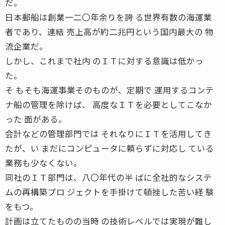
だ。
日本郵船は創業一二〇年余りを誇 る世界有数の海運業
者であり、連結 売上高が約二兆円という国内最大の 物
流企業だ。
しかし、これまで社内 のＩＴに対する意識は低かっ
た。
そ もそも海運事業そのものが、定期で 運用するコンテ
ナ船の管理を除けば、 高度なＩＴを必要としてこなか
った 面がある。
会計などの管理部門では それなりにＩＴを活用してき
たが、い まだにコンピュータに頼らずに対応し ている
業務も少なくない。
同社のＩＴ部門は、八〇年代の半 ばに全社的なシステ
ムの再構築プロ ジェクトを手掛けて頓挫した苦い経 験
をもつ。
計画は立てたものの当時 の技術レベルでは実現が難し