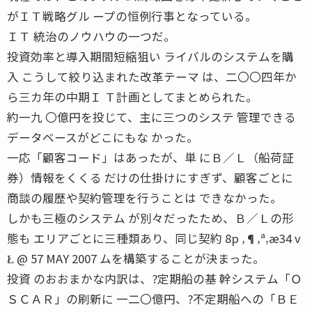
がＩＴ戦略グル ープの恒例行事となっている。
ＩＴ 統治のノウハウの一つだ。
投資効率と導入期間短縮狙い ライバルのシステムを購
入 こうして絞り込まれた改革テーマ は、二〇〇四年か
ら三カ年の中期Ｉ Ｔ計画としてまとめられた。
約一九 〇億円を投じて、主に三つのシステ 管理できる
データベースがどこにもな かった。
一応「顧客コード」はあったが、単 にＢ／Ｌ（船荷証
券）情報をくくる だけの仕掛けにすぎず、顧客ごとに
商談の履歴や契約管理を行うことは できなかった。
しかも三極のシステム が別々だったため、Ｂ／Ｌの形
態も エリアごとに三種類あり、同じ契約 8p ‚¶‚ª‚æ34 v
Ł @ 57 MAY 2007 ムを構築することが決まった。
投資 のおおまかな内訳は、?定期船の基 幹システム「Ｏ
ＳＣＡＲ」の刷新に 一二〇億円、?不定期船への「ＢＥ