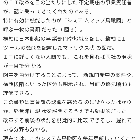
のＩＴ改革を目の当たりにした 不定期船の事業責任者
が、話に乗っ てきてくれたのである。
特に有効に機能したのが「システ ムマップ鳥瞰図」と
呼ぶ一枚の書類 だった（ 図３）。
横軸に日本郵船の事 業部門や地域を配し、縦軸にＩＴ
ツ ールの機能を配置したマトリクス状 の図だ。
ＩＴに詳しくない人間でも、 これを見れば同社の現状
が一目で分 かる。
図中を色分けすることによって、 新規開発中の案件や、
構想段階とい った区分も明示され、当面の優先順 位も
理解できる。
この書類は事業部の認識を高める のに役立ったばかり
か、経営陣に現 状を説明するうえでも効果的だった。
改革する前後の状況を視覚的に比較 できるし、遅れて
いる分野も分かる。
現在では、このシステム鳥瞰図を毎年更新していくこと