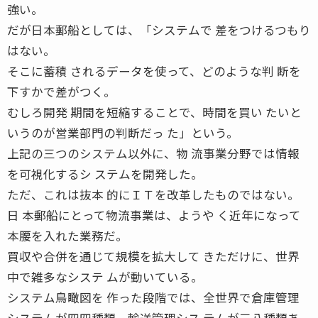
強い。
だが日本郵船としては、「システムで 差をつけるつもり
はない。
そこに蓄積 されるデータを使って、どのような判 断を
下すかで差がつく。
むしろ開発 期間を短縮することで、時間を買い たいと
いうのが営業部門の判断だっ た」という。
上記の三つのシステム以外に、物 流事業分野では情報
を可視化するシ ステムを開発した。
ただ、これは抜本 的にＩＴを改革したものではない。
日 本郵船にとって物流事業は、ようや く近年になって
本腰を入れた業務だ。
買収や合併を通じて規模を拡大して きただけに、世界
中で雑多なシステ ムが動いている。
システム鳥瞰図を 作った段階では、全世界で倉庫管理
システムが四四種類、輸送管理シス テムが三八種類あ