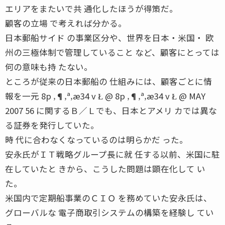
エリアをまたいで共 通化したほうが得策だ。
顧客の立場 で考えれば分かる。
日本郵船サイド の事業区分や、世界を日本・米国・ 欧
州の三極体制で管理していること など、顧客にとっては
何の意味も持 たない。
ところが従来の日本郵船の 仕組みには、顧客ごとに情
報を一元 8p ‚¶‚ª‚æ34 v Ł @ 8p ‚¶‚ª‚æ34 v Ł @ MAY
2007 56 に関するＢ／Ｌでも、日本とアメリ カでは異な
る証券を発行していた。
時 代に合わなくなっているのは明らかだ った。
安永氏がＩＴ戦略グループ長に就 任する以前、米国に駐
在していたと きから、こうした問題は顕在化して い
た。
米国内で定期船事業のＣＩＯ を務めていた安永氏は、
グローバルな 電子商取引システムの構築を経験し てい