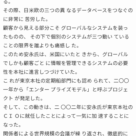
る。
その際、日米欧の三つの異 なるデータベースをつなぐの
に非常に 苦労した。
顧客から見える部分こそ グローバルなシステムを装っ
たものの、 その下で個別のシステムが三つ動い ている
ことの限界を誰よりも痛感し た。
このため安永氏は、米国にいたと きから、グローバル
でしかも顧客ごと に情報を管理できるシステムの必要
性を本社に進言しつづけていた。
こ れが東京本社の定期船部門にも認め られて、二〇〇
一年から「エンター プライズモデル」と呼ぶプロジェ
クト が発足した。
そして、この動きは、二 〇〇二年に安永氏が東京本社の
ＣＩ Ｏに就任したことによって一気に加 速することに
なった。
関係者による世界規模の会議が繰 り返され、徹底的に