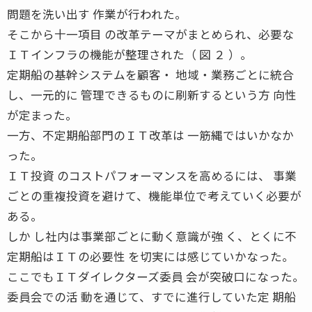
問題を洗い出す 作業が行われた。
そこから十一項目 の改革テーマがまとめられ、必要な
ＩＴインフラの機能が整理された（ 図 ２ ）。
定期船の基幹システムを顧客・ 地域・業務ごとに統合
し、一元的に 管理できるものに刷新するという方 向性
が定まった。
一方、不定期船部門のＩＴ改革は 一筋縄ではいかなか
った。
ＩＴ投資 のコストパフォーマンスを高めるには、 事業
ごとの重複投資を避けて、機能単位で考えていく必要が
ある。
しか し社内は事業部ごとに動く意識が強 く、とくに不
定期船はＩＴの必要性 を切実には感じていかなった。
ここでもＩＴダイレクターズ委員 会が突破口になった。
委員会での活 動を通じて、すでに進行していた定 期船