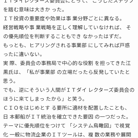
ＩＴダイレクターズ委員会にとって、 こうしたステップ
を踏む意味は大きか った。
ＩＴ投資の重要度や効果は事 業分野ごとに異なる。
経営戦略や事 業戦略を正しく理解していなければ、 そ
の優先順位を判断することもでき なかったはずだ。
もっとも、ヒアリングされる事業部 にしてみれば戸惑
ったに違いない。
実 際、委員会の事務局で中心的な役割 を担ってきた江
黒氏は、「私が事業部 の立場だったら反発していたと
思う。
でも、逆にそういう人間がＩＴダイ レクターズ委員会の
ほうに来てしまっ たから」と笑う。
ＣＩＯをはじめとす る要所に適材を配置したことも、
日 本郵船がＩＴ統治を確立できた要因 の一つだった。
テーマに優先順位をつけて 「システム鳥瞰図」で視覚
化 一般に物流企業のＩＴツールは、複 数の業務や展開