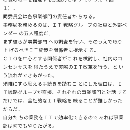
１）。
同委員会は各事業部門の責任者か らなる。
事務局を務めるのは、ＩＴ 戦略グループの社員と外部ベ
ンダー の五人程度だ。
まず彼らが事業部門 への調査を行い、そのうえで取り
上 げるべきＩＴ施策を関係者に提示す る。
ＣＩＯを中心とする関係者がこ れを検討し、社内のコ
ンセンサスを 得たうえで実際のＩＴ改革を行う、と い
う流れができあがった。
煩雑にすら思える手続きを踏むこ とにした理由は、Ｉ
Ｔ戦略グループが直接、それぞれの事業部門と対話 する
だけでは、全社的なＩＴ戦略を 練ることが難しかった
からだ。
自分た ちの業務をＩＴで効率化できるので あれば事業
部は何でもやりたがる。