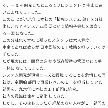
く、一 部を開発したところでプロジェクトは 中止に追
いこまれてしまった。
このこ とが八八年に本社の「情報システム 部」を分社
化し、ＮＹＫシステム総 研という情報子会社を設立す
る一因 になった。
この分社化で本社に残ったスタッ フは六人程度。
本来であれば彼らが 日本郵船のＩＴ戦略を担っていくは
ずだった。
だが現実には、開発の進 捗や既存資産の管理などで手
一杯に なってしまった。
システム開発が現場ニーズと乖離 することを危惧した同
社は、定期船 部門で事業レベルのＩＴを担当して いた
部署を、九六年に本社のＩＴ部門に統合。
社内の意識は徐々に変化 してきた。
しかし、その後もまったく 経験のない人材がＩＴ部門の