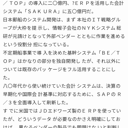
／ ＴＯＰ」の導入に二〇億円、?ＥＲ Ｐを活用した会計
システム「ＳＡＫ ＵＲＡ」に五〇億円だ。
日本郵船のシステム開発は、まず 本社のＩＴ戦略グル
ープが大枠を提 示し、情報子会社のＮＹＫシステム 総
研が元請けとなって外部ベンダー とともに作業を進める
という役割分 担になっている。
不定期船事業で導 入を決めた基幹システム「ＢＥ／Ｔ
ＯＰ」はかなりの部分を独自開発し たが、それ以外に
ついては既存のパッ ケージをフル活用することにし
た。
八〇年代から使い続けていた会計 システムは、決算の
早期化や国際会 計基準に対応するために、ＳＡＰの Ｒ
／３を全面導入して刷新した。
す でに米国ではＪＤエドワーズ製のＥ ＲＰを使ってい
たが、どういうデータ が必要なのかさえ明確にしてお
けば、 異なるベンダーの製品でも問題はな いと判断し