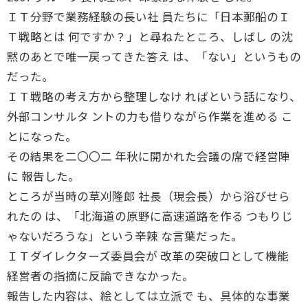
ＩＴ分野で業務経験の長い社 員たちに「日本郵船のＩ
Ｔ戦略とは 何ですか？」と尋ねたところ、しばし の沈
黙のあとで唯一戻ってきた答え は、「ない」というもの
だった。
ＩＴ戦略の考え方から整理しなけ ればという話になり、
外部コンサルタ ントの力も借りながら作業を進める こ
とになった。
その結果を二〇〇二 年秋に開かれた会議の席で経営陣
に 報告した。
ところが当時の草刈隆郎 社長（現会長）から浴びせら
れたの は、「北海道の原野に高速道路を作る つもりじ
ゃないだろうな」という辛辣 な言葉だった。
ＩＴダイレクターズ委員会が 改革の突破口として機能
経営者の指摘に反論できなかった。
報告した内容は、絵としては立派で も、具体的な事業