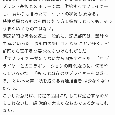
プリント基板とメ モリーでは、供給するサプライヤー
も、 買い手も含めたマーケットの状況も 異なる。
特性が異なるものを同じや り方で扱おうとしても、そう
うまくい くものではない。
調達部門の汚名を返上 一般的に、調達部門は、設計や
生 産といった上流部門の受け皿となる ことが多く、他
部門から理不尽な要 求をぶつけられがちだ。
「サプライヤ ーが足りないから開拓すべきだ」「サ プ
ライヤーとのコラボレーションの時 代なのに、何をや
っているのだ」「も っと既存のサプライヤーを育成し
ろ」 といった声に頭を抱える調達担当者 は少なくない
だろう。
こうした意見は、特定の品目に対 しては適合するのか
もしれないし、感 覚的な大まかなものであるかもしれ
な い。