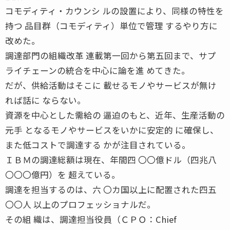
コモディティ・カウンシ ルの設置により、同様の特性を
持つ 品目群（コモディティ）単位で管理 するやり方に
改めた。
調達部門の組織改革 連載第一回から第五回まで、サプ
ライチェーンの統合を中心に論を進 めてきた。
だが、供給活動はそこに 載せるモノやサービスが無け
れば話に ならない。
資源を中心とした需給の 逼迫のもと、近年、生産活動の
元手 となるモノやサービスをいかに安定的 に確保し、
また低コストで調達する かが注目されている。
ＩＢＭの調達総額は現在、年間四 〇〇億ドル（四兆八
〇〇〇億円）を 超えている。
調達を担当するのは、六 〇カ国以上に配置された四五
〇〇人 以上のプロフェッショナルだ。
その組 織は、調達担当役員（ＣＰＯ：Chief