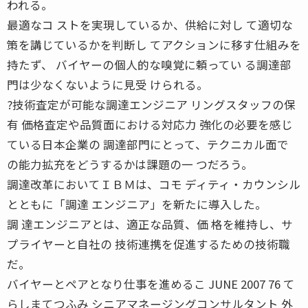
われる。
最適なコ ストを実現しているか、供給に対し て適切な
策を講じているかを判断し てアクションに移す仕組みを
持たず、 バイヤーの個人的な嗅覚に頼ってい る調達部
門は少なくないように見受 けられる。
?技術査定が可能な調達エンジニア リングスタッフの保
有 価格査定や品質面における対応力 強化の必要を感じ
ている日本企業の 調達部門にとって、テクニカル面で
の能力拡充をどうするかは課題の一 つだろう。
調達改革においてＩＢＭは、コモ ディティ・カウンシル
とともに「調達 エンジニア」を新たに導入した。
調 達エンジニアとは、適正な品質、価 格を維持し、サ
プライヤーと自社の 技術連携を促進するための技術職
だ。
バイヤーとペアとなり仕事を進めるこ JUNE 2007 76 て
らしまてつふみ シニアマネージングコンサルタント 外