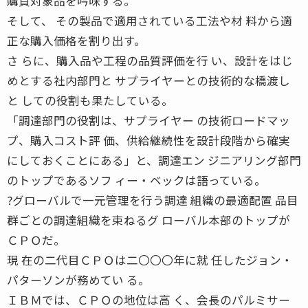
購買対象品を吟味する。
そして、 その製品で適用されている工法や材 料から適
正な購入価格を割り出す。
さ らに、購入品や工程の品質評価を行 い、設計をはじ
めとする社内部門と サプライヤーとの技術的な橋渡し
と しての役割も果たしている。
「調達部門の役割は、サプライヤー の技術ロードマッ
プ、購入コスト評 価、供給継続性を設計段階から確実
にしておくことにある」と、調達エン ジニアリング部門
のトップであるソフ ィー・ベックは語っている。
?グローバルで一元管理を行う調達 組織の最適配置 品目
群ごとの調達組織を束ねるグ ローバル本部のトップが
ＣＰＯだ。
現 在の二代目ＣＰＯは二〇〇〇年に就 任したジョン・
パターソンが務めてい る。
ＩＢＭでは、ＣＰＯの地位は高 く、会長のパルミサー