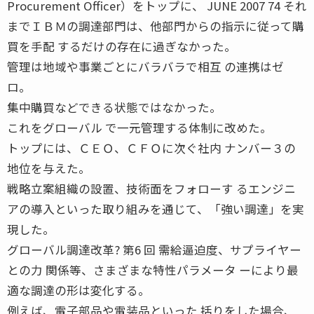
Procurement Officer）をトップに、 JUNE 2007 74 それ
までＩＢＭの調達部門は、他部門からの指示に従って購
買を手配 するだけの存在に過ぎなかった。
管理は地域や事業ごとにバラバラで相互 の連携はゼ
ロ。
集中購買などできる状態ではなかった。
これをグローバル で一元管理する体制に改めた。
トップには、ＣＥＯ、ＣＦＯに次ぐ社内 ナンバー３の
地位を与えた。
戦略立案組織の設置、技術面をフォローす るエンジニ
アの導入といった取り組みを通じて、「強い調達」を実
現した。
グローバル調達改革? 第6 回 需給逼迫度、サプライヤー
との力 関係等、さまざまな特性パラメータ ーにより最
適な調達の形は変化する。
例えば、電子部品や電装品といった 括りをした場合、