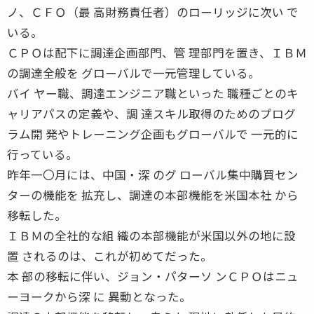
ノ、ＣＦＯ（最 高財務責任者）のローリッジに次い で
いる。
ＣＰＯは配下に調達企画部門、管 理部門を置き、ＩＢＭ
の調達全般を グローバルで一元管理している。
バイ ヤー職、調達エンジニア職といった 職種ごとのキ
ャリアパスの定義や、調 達スキル取得のためのプログ
ラム開 発やトレーニング企画もグローバルで 一元的に
行っている。
昨年一〇月には、中国・深 のグ ローバル集中購買セン
ターの機能を 拡充し、調達の本部機能を米国本社 から
移転した。
ＩＢＭの全社的な組 織の本部機能が米国以外の地に設
置 されるのは、これが初めてだった。
本 部の移転に伴い、ジョン・パターソ ンＣＰＯはニュ
ーヨークから深 に 異動となった。