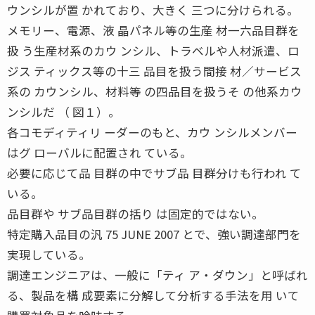
ウンシルが置 かれており、大きく 三つに分けられる。
メモリー、電源、液 晶パネル等の生産 材一六品目群を
扱 う生産材系のカウ ンシル、トラベルや人材派遣、ロ
ジス ティックス等の十三 品目を扱う間接 材／サービス
系の カウンシル、材料等 の四品目を扱うそ の他系カウ
ンシルだ （ 図１）。
各コモディティリ ーダーのもと、カウ ンシルメンバー
はグ ローバルに配置され ている。
必要に応じて品 目群の中でサブ品 目群分けも行われ て
いる。
品目群や サブ品目群の括り は固定的ではない。
特定購入品目の汎 75 JUNE 2007 とで、強い調達部門を
実現している。
調達エンジニアは、一般に「ティ ア・ダウン」と呼ばれ
る、製品を構 成要素に分解して分析する手法を用 いて