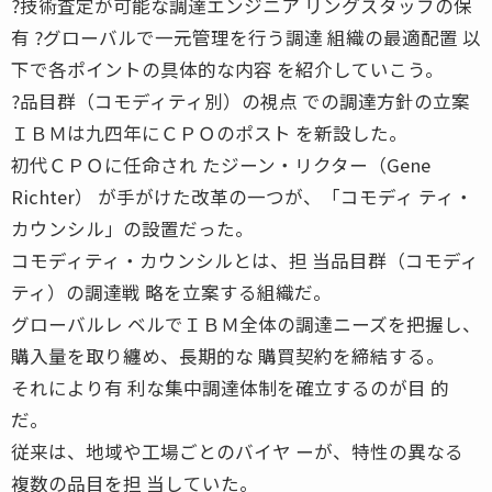
?技術査定が可能な調達エンジニア リングスタッフの保
有 ?グローバルで一元管理を行う調達 組織の最適配置 以
下で各ポイントの具体的な内容 を紹介していこう。
?品目群（コモディティ別）の視点 での調達方針の立案
ＩＢＭは九四年にＣＰＯのポスト を新設した。
初代ＣＰＯに任命され たジーン・リクター（Gene
Richter） が手がけた改革の一つが、「コモディ ティ・
カウンシル」の設置だった。
コモディティ・カウンシルとは、担 当品目群（コモディ
ティ）の調達戦 略を立案する組織だ。
グローバルレ ベルでＩＢＭ全体の調達ニーズを把握し、
購入量を取り纏め、長期的な 購買契約を締結する。
それにより有 利な集中調達体制を確立するのが目 的
だ。
従来は、地域や工場ごとのバイヤ ーが、特性の異なる
複数の品目を担 当していた。