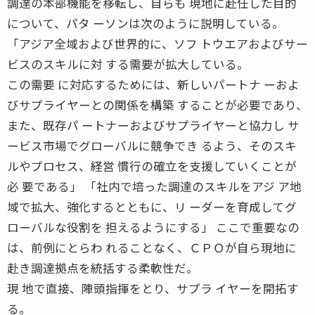
調達の本部機能を移転し、自らも 現地に赴任した目的
について、パタ ーソンは次のように説明している。
「アジア全域および世界的に、ソフ トウエアおよびサー
ビスのスキルに対 する需要が拡大している。
この需要 に対応するためには、新しいパートナ ーおよ
びサプライヤーとの関係を構築 することが必要であり、
また、既存パ ートナーおよびサプライヤーと協力し サ
ービス市場でグローバルに競争でき るよう、そのスキ
ルやプロセス、経営 慣行の確立を支援していくことが
必 要である」 「社内で培った調達のスキルをアジ ア地
域で拡大、強化するとともに、リ ーダーを育成してグ
ローバルな役割を 担えるようにする」 ここで重要なの
は、前例にとらわ れることなく、ＣＰＯが自ら現地に
赴き調達拠点を統括する柔軟性だ。
現 地で直接、陣頭指揮をとり、サプラ イヤーを開拓す
る。