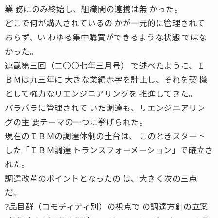
業 務にのみ終始し、組織間の連携は無 かった。
どこで何が購入されているの かが一元的に管理されて
おらず、い わゆる集中購買ができるような状態 ではな
かった。
連載第三回（二〇〇七年三月号） で述べたように、Ｉ
ＢＭは九三年に 大きな業績赤字を計上し、それを契 機
として強力なリエンジニアリングを 推進してきた。
バラバラに管理されて いた調達も、リエンジニアリン
グの主 要テーマの一つに挙げられた。
現在のＩＢＭの調達体制の土台は、 このときスタート
した「ＩＢＭ調達 トランスフォーメーション」で確立さ
れた。
調達改革のポイントとなったの は、大きく次の三点
だ。
?品目群（コモディティ別）の視点で の調達方針の立案