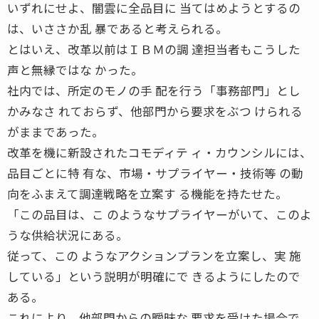
いずれにせよ、闇雲に全品目に 当てはめようとするの
は、いささか乱 暴であると考えられる。
とはいえ、改革以前はＩＢＭの調 達担当者もこうした
声と無縁ではな かった。
社内では、所定のモノの手 配を行う「事務部門」とし
かみなさ れておらず、他部門から要求をぶつ けられる
がままであった。
改革を機に新設されたコモディテ ィ・カウンシルには、
品目ごとに特 有な、市場・サプライヤー・技術等 の動
向をふまえて調達戦略を立案す る機能を持たせた。
「この品目は、こ のようなサプライヤーがいて、このよ
うな供給状況にある。
従って、この ようなアクションプランを立案し、実 施
している」という説明が明確にで きるようにしたので
ある。
これにより、他部門からの曖昧な 要求を受けた場合で