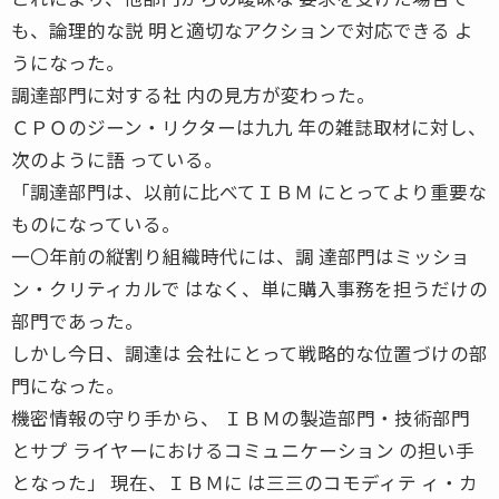
も、論理的な説 明と適切なアクションで対応できる よ
うになった。
調達部門に対する社 内の見方が変わった。
ＣＰＯのジーン・リクターは九九 年の雑誌取材に対し、
次のように語 っている。
「調達部門は、以前に比べてＩＢＭ にとってより重要な
ものになっている。
一〇年前の縦割り組織時代には、調 達部門はミッショ
ン・クリティカルで はなく、単に購入事務を担うだけの
部門であった。
しかし今日、調達は 会社にとって戦略的な位置づけの部
門になった。
機密情報の守り手から、 ＩＢＭの製造部門・技術部門
とサプ ライヤーにおけるコミュニケーション の担い手
となった」 現在、ＩＢＭに は三三のコモディテ ィ・カ