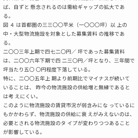
ば、自ずと 懸念されるのは需給ギャップの拡大であ
る。
図 ４ は首都圏の三三〇〇平米（一〇〇〇坪）以 上の
中・大型物流施設を対象とした募集賃料 の推移であ
る。
二〇〇三年上期で四七二〇円／ 坪であった募集賃料
は、二〇〇六年下期で四 二三〇円／坪となり、三年間で
坪当たり五〇 〇円程度下落している。
特に、二〇〇五年上 期より前期比でマイナスが続いて
いることは、 昨今の物流施設の供給増と無縁であると
は考 えにくい。
このように物流施設の賃貸市況が弱含みにな っているに
もかかわらず、物流施設の供給に衰 えがみえないのは、
必要とされる物流施設のタ イプが変わりつつあること
が影響している。