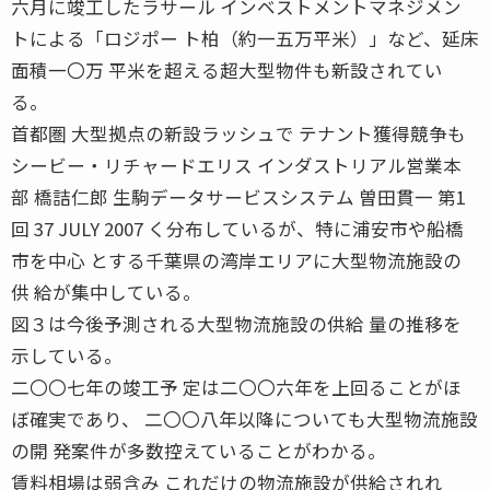
六月に竣工したラサール インベストメントマネジメン
トによる「ロジポー ト柏（約一五万平米）」など、延床
面積一〇万 平米を超える超大型物件も新設されてい
る。
首都圏 大型拠点の新設ラッシュで テナント獲得競争も
シービー・リチャードエリス インダストリアル営業本
部 橋詰仁郎 生駒データサービスシステム 曽田貫一 第1
回 37 JULY 2007 く分布しているが、特に浦安市や船橋
市を中心 とする千葉県の湾岸エリアに大型物流施設の
供 給が集中している。
図３は今後予測される大型物流施設の供給 量の推移を
示している。
二〇〇七年の竣工予 定は二〇〇六年を上回ることがほ
ぼ確実であり、 二〇〇八年以降についても大型物流施設
の開 発案件が多数控えていることがわかる。
賃料相場は弱含み これだけの物流施設が供給されれ