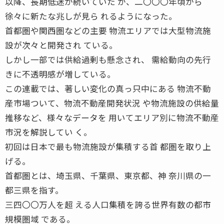
以降、長期低迷が続いていた が、二〇〇〇年頃から
徐々に新たな兆しが見ら れるようになった。
首都圏や関西圏などの主要 物流エリアでは大型物流施
設が次々と開発され ている。
しかし一部では供給過剰も懸念され、 需給動向の先行
きに不透明感が増している。
この連載では、著しい変化の真っ只中にある 物流不動
産市場ついて、物流不動産開発状況 や物流施設の供給量
推移など、様々なデータを 用いてエリア別に物流不動産
市況を解説してい く。
初回は日本で最も物流施設が集積する首 都圏を取り上
げる。
首都圏とは、埼玉県、千葉県、東京都、神 奈川県の一
都三県を指す。
三四〇〇万人を超 える人口集積を誇る世界有数の都市
規模圏域 である。