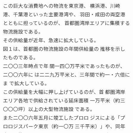
この巨大な消費地への物流を東京港、 横浜港、川崎
港、千葉港といった主要港湾や、 羽田・成田の両空港
とともに担っているのが、 首都圏湾岸エリアに集積する
物流施設である。
その供給量が近年、急速に拡大している。
図１は、首都圏の物流施設の年間供給量の 推移を示し
たものである。
二〇〇三年時点で年 間一四〇万平米であったものが、
二〇〇六年に は二二九万平米と、三年間で約一・六倍に
ま で拡大している。
この供給量を大幅に押し上げているのが、首 都圏湾岸
エリア各地で供給されている延床面積 一万平米（約三
〇〇〇坪）以上の大型物流施設 である。
また二〇〇六年五月に竣工したプロロ ジスによる「プ
ロロジスパーク東京（約一〇万 三千平米）」や、同年