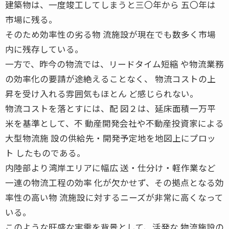
建築物は、一度竣工してしまうと三〇年から 五〇年は
市場に残る。
そのため効率性の劣る物 流施設が現在でも数多く市場
内に残存している。
一方で、昨今の物流では、リードタイム短縮 や物流業務
の効率化の要請が途絶えることなく、 物流コストの上
昇を受け入れる雰囲気もほとん ど感じられない。
物流コストを落とすには、配 図２は、延床面積一万平
米を基準として、不 動産開発会社や不動産投資家による
大型物流施 設の供給先・開発予定地を地図上にプロッ
ト したものである。
内陸部より湾岸エリアに幅広 送・仕分け・軽作業など
一連の物流工程の効率 化が欠かせず、その拠点となる効
率性の高い物 流施設に対するニーズが非常に高くなって
いる。
このような旺盛な実需を背景として、活発な 物流施設の