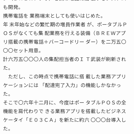
も開発。
携帯電話を 業務端末としても使いはじめた。
年 末年始などの繁忙期の増員作業者 が、ポータブルＰ
ＯＳがなくても集 配業務を行える装備（ＢＲＥＷアプ
リ搭載の携帯電話＋バーコードリー ダー）を二万五〇
〇〇セット用意。
計六万五〇〇〇人の集配担当者のＩ Ｔ武装が刷新され
た。
ただし、この時点で携帯電話に搭 載した業務アプリ
ケーションには 「配達完了入力」の機能しかなかっ
た。
そこで〇六年十二月に、今度はポー タブルＰＯＳの全
機能を肩代わりで きる業務アプリを搭載したビジネス
ケータイ「Ｅ０３ＣＡ」を新たに約六 〇〇〇台導入し
た。