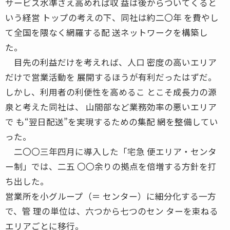
サービス水準さえ高めれば収 益は後からついてくると
いう経営 トップの考えの下、同社は約二〇年 を費やし
て全国を隈なく網羅する配 送ネットワークを構築し
た。
目先の利益だけを考えれば、人口 密度の高いエリア
だけで営業活動を 展開するほうが有利だったはずだ。
しかし、利用者の利便性を高めるこ とこそ成長力の源
泉と考えた同社は、 山間部など業務効率の悪いエリア
で も“翌日配送”を実現するための集配 網を整備してい
った。
二〇〇三年四月に導入した「宅急 便エリア・センタ
ー制」では、二五 〇〇余りの拠点を倍増する方針を打
ち出した。
営業所を小グループ（＝ センター）に細分化する一方
で、管 理の単位は、六つから七つのセン ターを束ねる
エリアごとに移行。