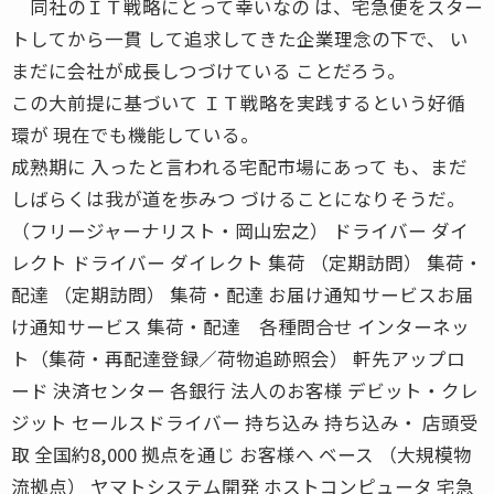
同社のＩＴ戦略にとって幸いなの は、宅急便をスター
トしてから一貫 して追求してきた企業理念の下で、 い
まだに会社が成長しつづけている ことだろう。
この大前提に基づいて ＩＴ戦略を実践するという好循
環が 現在でも機能している。
成熟期に 入ったと言われる宅配市場にあって も、まだ
しばらくは我が道を歩みつ づけることになりそうだ。
（フリージャーナリスト・岡山宏之） ドライバー ダイ
レクト ドライバー ダイレクト 集荷 （定期訪問） 集荷・
配達 （定期訪問） 集荷・配達 お届け通知サービスお届
け通知サービス 集荷・配達 各種問合せ インターネッ
ト（集荷・再配達登録／荷物追跡照会） 軒先アップロ
ード 決済センター 各銀行 法人のお客様 デビット・クレ
ジット セールスドライバー 持ち込み 持ち込み・ 店頭受
取 全国約8,000 拠点を通じ お客様へ ベース （大規模物
流拠点） ヤマトシステム開発 ホストコンピュータ 宅急