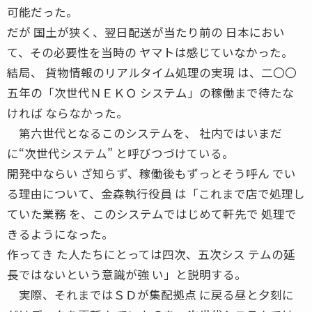
可能だった。
だが 国土が狭く、翌日配送が当たり前の 日本におい
て、その必要性を当時の ヤマトは感じていなかった。
結局、 貨物情報のリアルタイム処理の実現 は、二〇〇
五年の「次世代ＮＥＫＯ システム」の稼働まで待たな
ければ ならなかった。
第六世代となるこのシステムを、 社内ではいまだ
に“次世代システム” と呼びつづけている。
開発中ならい ざ知らず、稼働後もずっとそう呼ん でい
る理由について、金森執行役員 は「これまで店で処理し
ていた業務 を、このシステムではじめて軒先で 処理で
きるようになった。
作ってき た人たちにとっては四次、五次シス テムの延
長ではないという意識が強 い」と説明する。
実際、それまではＳＤが集配拠点 に戻る昼と夕刻に