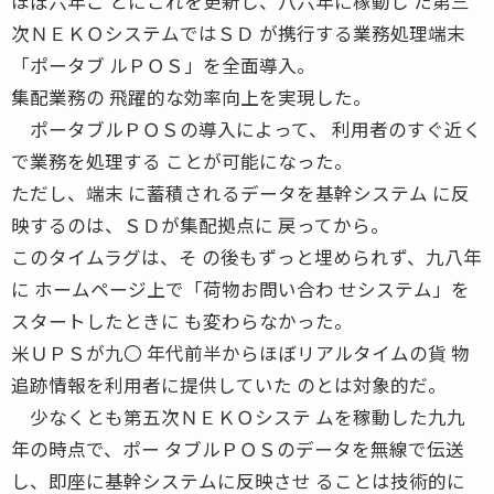
ほぼ六年ご とにこれを更新し、八六年に稼動し た第三
次ＮＥＫＯシステムではＳＤ が携行する業務処理端末
「ポータブ ルＰＯＳ」を全面導入。
集配業務の 飛躍的な効率向上を実現した。
ポータブルＰＯＳの導入によって、 利用者のすぐ近く
で業務を処理する ことが可能になった。
ただし、端末 に蓄積されるデータを基幹システム に反
映するのは、ＳＤが集配拠点に 戻ってから。
このタイムラグは、そ の後もずっと埋められず、九八年
に ホームページ上で「荷物お問い合わ せシステム」を
スタートしたときに も変わらなかった。
米ＵＰＳが九〇 年代前半からほぼリアルタイムの貨 物
追跡情報を利用者に提供していた のとは対象的だ。
少なくとも第五次ＮＥＫＯシステ ムを稼動した九九
年の時点で、ポー タブルＰＯＳのデータを無線で伝送
し、即座に基幹システムに反映させ ることは技術的に