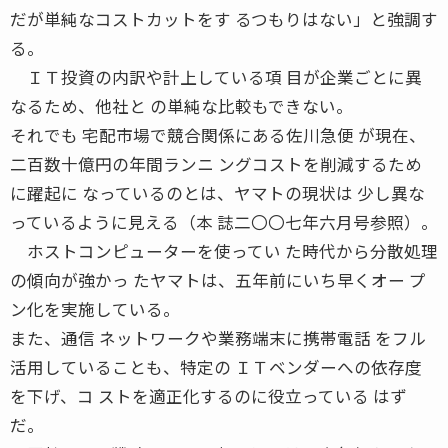
だが単純なコストカットをす るつもりはない」と強調す
る。
ＩＴ投資の内訳や計上している項 目が企業ごとに異
なるため、他社と の単純な比較もできない。
それでも 宅配市場で競合関係にある佐川急便 が現在、
二百数十億円の年間ランニ ングコストを削減するため
に躍起に なっているのとは、ヤマトの現状は 少し異な
っているように見える（本 誌二〇〇七年六月号参照）。
ホストコンピューターを使ってい た時代から分散処理
の傾向が強かっ たヤマトは、五年前にいち早くオー プ
ン化を実施している。
また、通信 ネットワークや業務端末に携帯電話 をフル
活用していることも、特定の ＩＴベンダーへの依存度
を下げ、コ ストを適正化するのに役立っている はず
だ。