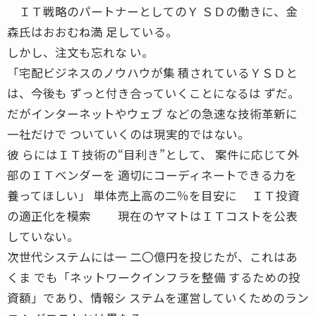
ＩＴ戦略のパートナーとしてのＹ ＳＤの働きに、金
森氏はおおむね満 足している。
しかし、注文も忘れな い。
「宅配ビジネスのノウハウが集 積されているＹＳＤと
は、今後も ずっと付き合っていくことになるは ずだ。
だがインターネットやウェブ などの急速な技術革新に
一社だけで ついていくのは現実的ではない。
彼 らにはＩＴ技術の“目利き”として、 案件に応じて外
部のＩＴベンダーを 適切にコーディネートできる力を
養ってほしい」 単体売上高の二％を目安に ＩＴ投資
の適正化を模索 現在のヤマトはＩＴコストを公表
していない。
次世代システムには一 二〇億円を投じたが、これはあ
くま でも「ネットワークインフラを整備 するための投
資額」であり、情報シ ステムを運営していくためのラン