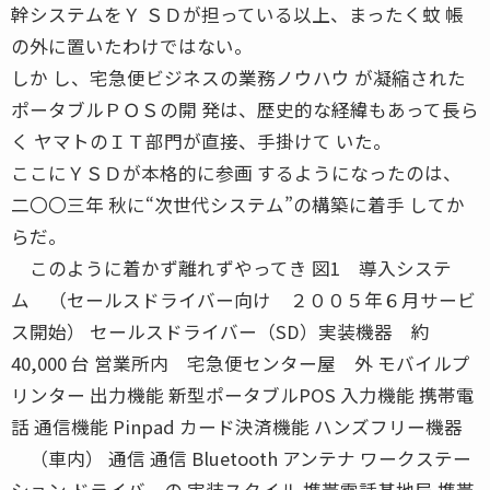
幹システムをＹ ＳＤが担っている以上、まったく蚊 帳
の外に置いたわけではない。
しか し、宅急便ビジネスの業務ノウハウ が凝縮された
ポータブルＰＯＳの開 発は、歴史的な経緯もあって長ら
く ヤマトのＩＴ部門が直接、手掛けて いた。
ここにＹＳＤが本格的に参画 するようになったのは、
二〇〇三年 秋に“次世代システム”の構築に着手 してか
らだ。
このように着かず離れずやってき 図1 導入システ
ム （セールスドライバー向け ２００５年６月サービ
ス開始） セールスドライバー（SD）実装機器 約
40,000 台 営業所内 宅急便センター屋 外 モバイルプ
リンター 出力機能 新型ポータブルPOS 入力機能 携帯電
話 通信機能 Pinpad カード決済機能 ハンズフリー機器
（車内） 通信 通信 Bluetooth アンテナ ワークステー
ション ドライバーの 実装スタイル 携帯電話基地局 携帯