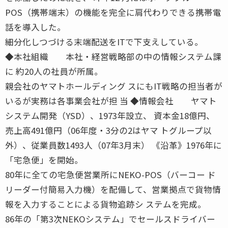
POS（携帯端末）の機能を完全に肩代わりできる携帯電
話を導入した。
細分化しつづける末端配送をITで下支えしている。
◆本社組織 本社・経営戦略部の中の情報システム課
に 約20人の社員が所属。
親会社のヤマトホールディング スにもIT戦略の担当者が
いるが実務は各事業会社が担 当 ◆情報会社 ヤマト
システム開発（YSD）、1973年設立、 資本金18億円、
売上高491億円（06年度・3分の2はヤマ トグループ以
外）、従業員数1493人（07年3月末） 《沿革》1976年に
「宅急便」を開始。
80年に全ての宅急便営業所にNEKO-POS（バーコー ド
リーダー付簡易入力機）を配備して、営業拠点で貨物情
報を入力することによる貨物追跡シ ステムを完成。
86年の「第3次NEKOシステム」でセールスドライバー