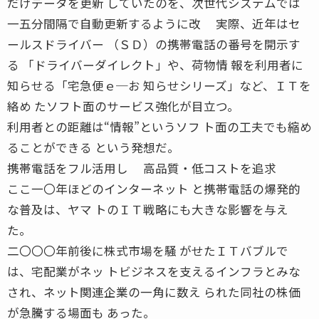
だけデータを更新 していたのを、次世代システムでは
一五分間隔で自動更新するように改 実際、近年はセ
ールスドライバー （ＳＤ）の携帯電話の番号を開示す
る 「ドライバーダイレクト」や、荷物情 報を利用者に
知らせる「宅急便ｅ─お 知らせシリーズ」など、ＩＴを
絡め たソフト面のサービス強化が目立つ。
利用者との距離は“情報”というソフ ト面の工夫でも縮め
ることができる という発想だ。
携帯電話をフル活用し 高品質・低コストを追求
ここ一〇年ほどのインターネット と携帯電話の爆発的
な普及は、ヤマ トのＩＴ戦略にも大きな影響を与え
た。
二〇〇〇年前後に株式市場を騒 がせたＩＴバブルで
は、宅配業がネッ トビジネスを支えるインフラとみな
され、ネット関連企業の一角に数え られた同社の株価
が急騰する場面も あった。