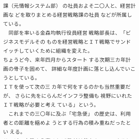
課（元情報システム部） の社員およそ二〇人と、経営計
画な どを取りまとめる経営戦略課の社員 などが所属し
ている。
同部を率いる金森均執行役員経営 戦略部長は、「ビ
ジネスモデルその ものを経営戦略とＩＴ戦略でサンド
イッチしていくために組織を変えた。
ちょうど今、来年四月からスタート する次期三カ年計
画の骨子を固めて、 詳細な年度計画に落とし込んでいこ
うとしている。
ＩＴを使って次の三 カ年で何をするのかも当然重要だ
が、 さらに先をにらんだインフラ整備も 視野にいれた
ＩＴ戦略が必要と考え ている」という。
これまでの三〇年に及ぶ「宅急便」 の歴史は、利用
者との距離を縮めよ うとする行為の積み重ねだったと
い える。