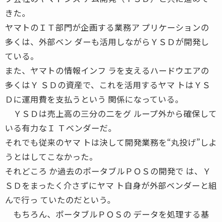
きた。
ヤマトのＩＴ部門が企画する業務ア プリケーションの
多くは、外部ベン ダーも活用しながらＹＳＤが開発し
ている。
また、ヤマトの情報インフ ラを支えるハードウエアの
多くはＹ ＳＤの資産で、これを活用するヤマ トはＹＳ
Ｄに運用費を支払うという 関係になっている。
ＹＳＤは売上高の三分の二をグ ループ外から確保して
いる有力なＩ Ｔベンダーだ。
それでも従来のヤマ トは決して開発業務を“丸投げ”しよ
うとはしてこなかった。
それどころ か過去のポータブルＰＯＳの開発で は、Ｙ
ＳＤをまったく介さずにヤマ ト自身が外部ベンダーと組
んで行っ ていたのだという。
もちろん、ポータブルＰＯＳの データを処理する基