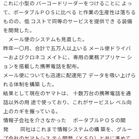
これに小型の バーコードリーダーをつけることに よっ
て、ポータブルＰＯＳに比べる と作業の生産性は落ちる
ものの、低 コストで同等のサービスを提供でき る装備
を開発した。
メール便のシステムも見直した。
昨年一〇月、合計で五万人以上いる メール便ドライバ
ーおよびクロネコ メイトに、専用の業務アプリケー シ
ョンを搭載した携帯電話を配布。
メール便についても迅速に配達完了 データを吸い上げら
れる体制を構築 した。
結果として現在のヤマトは、 十数万台の携帯電話を通
話以外の用 途で使っており、これがサービスレ ベル向
上のカギを握っている。
情報子会社を介さなかった ポータブルＰＯＳの開
発 同社はこれまで情報システムの構 築を、グルー
プ会社のヤマトシス テム開発（ＹＳＤ）と共に進めて