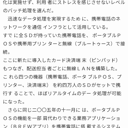
化は実施せず、利用 者にストレスを感じさせないレベル
のバッチ処理を選んだ。
迅速なデータ処理を実現するため に、携帯電話のネ
ットワークを通信 インフラとして活用している。
すで に全ＳＤが持っていた携帯電話を、 ポータブルＰ
ＯＳや携帯用プリン ターと無線（ブルートゥース）で接
続。
ここに新たに導入したカード決済端 末（ピンパッド）
もつなぎ、配送担当 者ごとに無線ＬＡＮを構築した。
こ れら四つの機器（携帯電話、ポータ ブルＰＯＳ、プ
リンター、決済端末） を約四万人のＳＤがセットで携
行す ることで、ほぼリアルタイムのデー タ処理が可能
になった。
さらに同じ二〇〇五年の十一月に は、ポータブルＰ
ＯＳの機能を一部 肩代わりできる業務アプリケーショ
ン（ＢＲＥＷアプリ）を携帯電話に搭 載するシステム