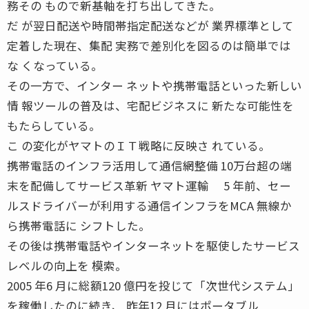
務その もので新基軸を打ち出してきた。
だ が翌日配送や時間帯指定配送などが 業界標準として
定着した現在、集配 実務で差別化を図るのは簡単では
な くなっている。
その一方で、インター ネットや携帯電話といった新しい
情 報ツールの普及は、宅配ビジネスに 新たな可能性を
もたらしている。
こ の変化がヤマトのＩＴ戦略に反映さ れている。
携帯電話のインフラ活用して通信網整備 10万台超の端
末を配備してサービス革新 ヤマト運輸 5 年前、セー
ルスドライバーが利用する通信インフラをMCA 無線か
ら携帯電話に シフトした。
その後は携帯電話やインターネットを駆使したサービス
レベルの向上を 模索。
2005 年6 月に総額120 億円を投じて「次世代システム」
を稼働したのに続き、 昨年12 月にはポータブル