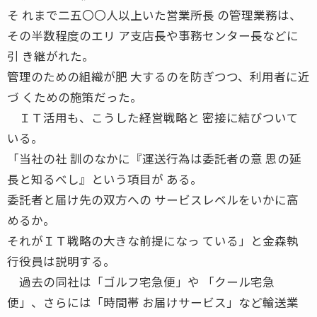
そ れまで二五〇〇人以上いた営業所長 の管理業務は、
その半数程度のエリ ア支店長や事務センター長などに
引 き継がれた。
管理のための組織が肥 大するのを防ぎつつ、利用者に近
づ くための施策だった。
ＩＴ活用も、こうした経営戦略と 密接に結びついて
いる。
「当社の社 訓のなかに『運送行為は委託者の意 思の延
長と知るべし』という項目が ある。
委託者と届け先の双方への サービスレベルをいかに高
めるか。
それがＩＴ戦略の大きな前提になっ ている」と金森執
行役員は説明する。
過去の同社は「ゴルフ宅急便」や 「クール宅急
便」、さらには「時間帯 お届けサービス」など輸送業