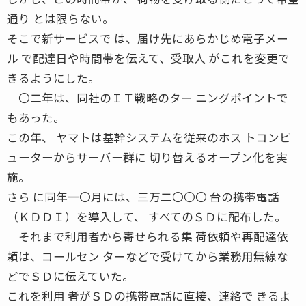
通り とは限らない。
そこで新サービスで は、届け先にあらかじめ電子メー
ル で配達日や時間帯を伝えて、受取人 がこれを変更で
きるようにした。
〇二年は、同社のＩＴ戦略のター ニングポイントで
もあった。
この年、 ヤマトは基幹システムを従来のホス トコンピ
ューターからサーバー群に 切り替えるオープン化を実
施。
さら に同年一〇月には、三万二〇〇〇 台の携帯電話
（ＫＤＤＩ）を導入して、 すべてのＳＤに配布した。
それまで利用者から寄せられる集 荷依頼や再配達依
頼は、コールセン ターなどで受けてから業務用無線な
どでＳＤに伝えていた。
これを利用 者がＳＤの携帯電話に直接、連絡で きるよ