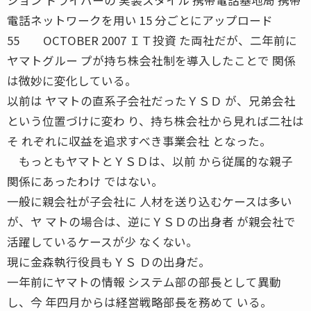
電話ネットワークを用い 15 分ごとにアップロード
55 OCTOBER 2007 ＩＴ投資 た両社だが、二年前に
ヤマトグルー プが持ち株会社制を導入したことで 関係
は微妙に変化している。
以前は ヤマトの直系子会社だったＹＳＤ が、兄弟会社
という位置づけに変わ り、持ち株会社から見れば二社は
そ れぞれに収益を追求すべき事業会社 となった。
もっともヤマトとＹＳＤは、以前 から従属的な親子
関係にあったわけ ではない。
一般に親会社が子会社に 人材を送り込むケースは多い
が、ヤ マトの場合は、逆にＹＳＤの出身者 が親会社で
活躍しているケースが少 なくない。
現に金森執行役員もＹＳ Ｄの出身だ。
一年前にヤマトの情報 システム部の部長として異動
し、今 年四月からは経営戦略部長を務めて いる。