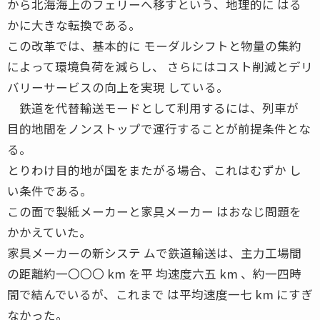
から北海海上のフェリーへ移すという、地理的に はる
かに大きな転換である。
この改革では、基本的に モーダルシフトと物量の集約
によって環境負荷を減らし、 さらにはコスト削減とデリ
バリーサービスの向上を実現 している。
鉄道を代替輸送モードとして利用するには、列車が
目的地間をノンストップで運行することが前提条件とな
る。
とりわけ目的地が国をまたがる場合、これはむずか し
い条件である。
この面で製紙メーカーと家具メーカー はおなじ問題を
かかえていた。
家具メーカーの新システ ムで鉄道輸送は、主力工場間
の距離約一〇〇〇 km を平 均速度六五 km 、約一四時
間で結んでいるが、これまで は平均速度一七 km にすぎ
なかった。