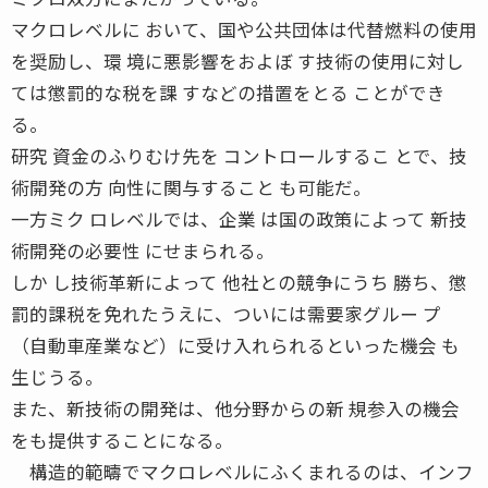
マクロレベルに おいて、国や公共団体は代替燃料の使用
を奨励し、環 境に悪影響をおよぼ す技術の使用に対し
ては懲罰的な税を課 すなどの措置をとる ことができ
る。
研究 資金のふりむけ先を コントロールするこ とで、技
術開発の方 向性に関与すること も可能だ。
一方ミク ロレベルでは、企業 は国の政策によって 新技
術開発の必要性 にせまられる。
しか し技術革新によって 他社との競争にうち 勝ち、懲
罰的課税を免れたうえに、ついには需要家グルー プ
（自動車産業など）に受け入れられるといった機会 も
生じうる。
また、新技術の開発は、他分野からの新 規参入の機会
をも提供することになる。
構造的範疇でマクロレベルにふくまれるのは、インフ