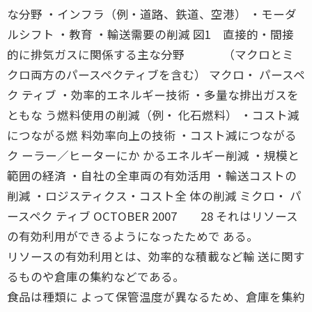
な分野 ・インフラ（例・道路、鉄道、空港） ・モーダ
ルシフト ・教育 ・輸送需要の削減 図1 直接的・間接
的に排気ガスに関係する主な分野 （マクロとミ
クロ両方のパースペクティブを含む） マクロ・ パースペ
ク ティブ ・効率的エネルギー技術 ・多量な排出ガスを
ともな う燃料使用の削減（例・ 化石燃料） ・コスト減
につながる燃 料効率向上の技術 ・コスト減につながる
ク ーラー／ヒーターにか かるエネルギー削減 ・規模と
範囲の経済 ・自社の全車両の有効活用 ・輸送コストの
削減 ・ロジスティクス・コスト全 体の削減 ミクロ・ パ
ースペク ティブ OCTOBER 2007 28 それはリソース
の有効利用ができるようになったためで ある。
リソースの有効利用とは、効率的な積載など輸 送に関す
るものや倉庫の集約などである。
食品は種類に よって保管温度が異なるため、倉庫を集約