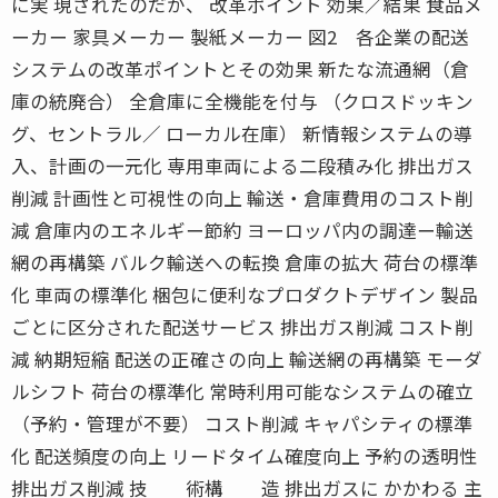
に実 現されたのだが、 改革ポイント 効果／結果 食品メ
ーカー 家具メーカー 製紙メーカー 図2 各企業の配送
システムの改革ポイントとその効果 新たな流通網（倉
庫の統廃合） 全倉庫に全機能を付与 （クロスドッキン
グ、セントラル／ ローカル在庫） 新情報システムの導
入、計画の一元化 専用車両による二段積み化 排出ガス
削減 計画性と可視性の向上 輸送・倉庫費用のコスト削
減 倉庫内のエネルギー節約 ヨーロッパ内の調達ー輸送
網の再構築 バルク輸送への転換 倉庫の拡大 荷台の標準
化 車両の標準化 梱包に便利なプロダクトデザイン 製品
ごとに区分された配送サービス 排出ガス削減 コスト削
減 納期短縮 配送の正確さの向上 輸送網の再構築 モーダ
ルシフト 荷台の標準化 常時利用可能なシステムの確立
（予約・管理が不要） コスト削減 キャパシティの標準
化 配送頻度の向上 リードタイム確度向上 予約の透明性
排出ガス削減 技 術構 造 排出ガスに かかわる 主