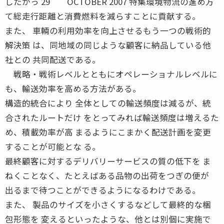
したがっ 29 OCTOBER 2007 特集環境物流の進め方
て総走行距離と消費燃料を減らすことに貢献する。
また、 車輌の利用効率を向上させるもう一つの戦術的
解決策 は、同地域の同じような顧客に納品している他
社との 共同配送である。
戦略・戦術レベルとともにオペレーショナルレベルに
も、輸送効率を高める方法がある。
構造的統合により 全体としての輸送頻度は減るが、統
合されたルートだけ をとってみれば輸送頻度は増えるた
め、積載効率が高 まるようにこまかく配送計画を変更
することが可能とな る。
最終顧客に対するデリバリーサービスの質の低下を ま
ねくことなく、たとえばある品物の出荷をつぎの便が
出るまで待つことができるようになるわけである。
また、 製品のサイズを小さくするなどして最終的な梱
包形態を 変えるといったような、他とは別個に実施で