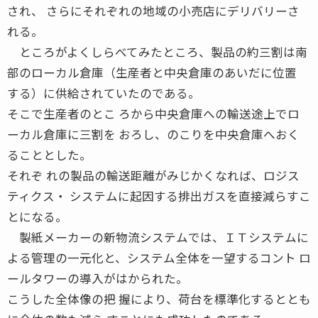
され、 さらにそれぞれの地域の小売店にデリバリーさ
れる。
ところがよくしらべてみたところ、製品の約三割は南
部のローカル倉庫（生産者と中央倉庫のあいだに位置
する）に供給されていたのである。
そこで生産者のとこ ろから中央倉庫への輸送途上でロ
ーカル倉庫に三割を おろし、のこりを中央倉庫へおく
ることとした。
それぞ れの製品の輸送距離がみじかくなれば、ロジス
ティクス・ システムに起因する排出ガスを直接減らすこ
とになる。
製紙メーカーの新物流システムでは、ＩＴシステムに
よる管理の一元化と、システム全体を一望するコント ロ
ールタワーの導入がはかられた。
こうした全体像の把 握により、荷台を標準化するととも