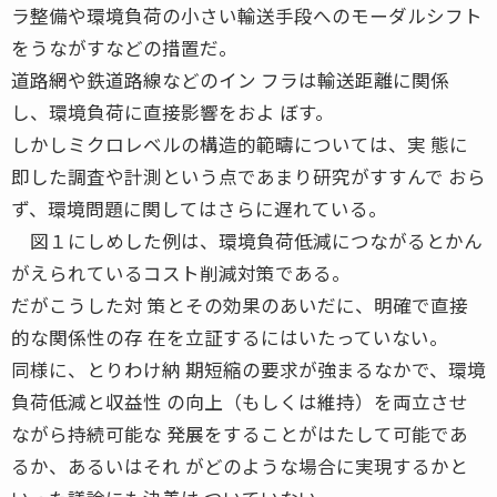
ラ整備や環境負荷の小さい輸送手段へのモーダルシフト
をうながすなどの措置だ。
道路網や鉄道路線などのイン フラは輸送距離に関係
し、環境負荷に直接影響をおよ ぼす。
しかしミクロレベルの構造的範疇については、実 態に
即した調査や計測という点であまり研究がすすんで おら
ず、環境問題に関してはさらに遅れている。
図１にしめした例は、環境負荷低減につながるとかん
がえられているコスト削減対策である。
だがこうした対 策とその効果のあいだに、明確で直接
的な関係性の存 在を立証するにはいたっていない。
同様に、とりわけ納 期短縮の要求が強まるなかで、環境
負荷低減と収益性 の向上（もしくは維持）を両立させ
ながら持続可能な 発展をすることがはたして可能であ
るか、あるいはそれ がどのような場合に実現するかと