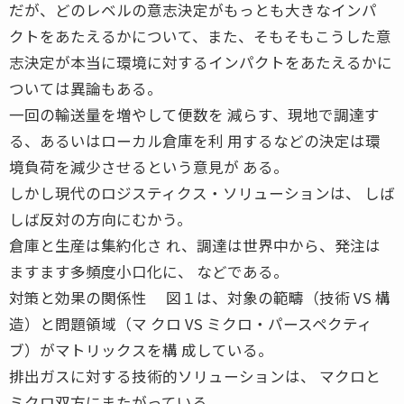
だが、どのレベルの意志決定がもっとも大きなインパ
クトをあたえるかについて、また、そもそもこうした意
志決定が本当に環境に対するインパクトをあたえるかに
ついては異論もある。
一回の輸送量を増やして便数を 減らす、現地で調達す
る、あるいはローカル倉庫を利 用するなどの決定は環
境負荷を減少させるという意見が ある。
しかし現代のロジスティクス・ソリューションは、 しば
しば反対の方向にむかう。
倉庫と生産は集約化さ れ、調達は世界中から、発注は
ますます多頻度小口化に、 などである。
対策と効果の関係性 図１は、対象の範疇（技術 VS 構
造）と問題領域（マ クロ VS ミクロ・パースペクティ
ブ）がマトリックスを構 成している。
排出ガスに対する技術的ソリューションは、 マクロと
ミクロ双方にまたがっている。