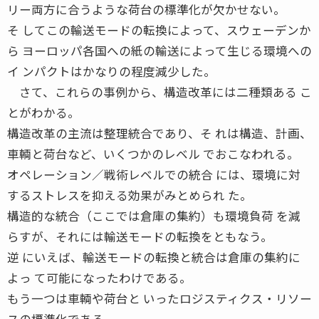
リー両方に合うような荷台の標準化が欠かせない。
そ してこの輸送モードの転換によって、スウェーデンか
ら ヨーロッパ各国への紙の輸送によって生じる環境への
イ ンパクトはかなりの程度減少した。
さて、これらの事例から、構造改革には二種類ある こ
とがわかる。
構造改革の主流は整理統合であり、そ れは構造、計画、
車輌と荷台など、いくつかのレベル でおこなわれる。
オペレーション／戦術レベルでの統合 には、環境に対
するストレスを抑える効果がみとめられ た。
構造的な統合（ここでは倉庫の集約）も環境負荷 を減
らすが、それには輸送モードの転換をともなう。
逆 にいえば、輸送モードの転換と統合は倉庫の集約に
よっ て可能になったわけである。
もう一つは車輌や荷台と いったロジスティクス・リソー
スの標準化である。