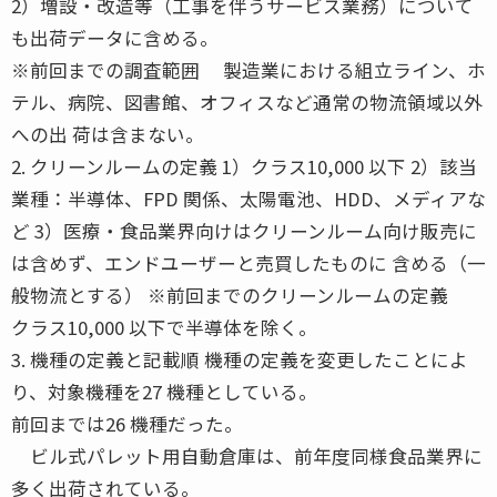
2）増設・改造等（工事を伴うサービス業務）について
も出荷データに含める。
※前回までの調査範囲 製造業における組立ライン、ホ
テル、病院、図書館、オフィスなど通常の物流領域以外
への出 荷は含まない。
2. クリーンルームの定義 1）クラス10,000 以下 2）該当
業種：半導体、FPD 関係、太陽電池、HDD、メディアな
ど 3）医療・食品業界向けはクリーンルーム向け販売に
は含めず、エンドユーザーと売買したものに 含める（一
般物流とする） ※前回までのクリーンルームの定義
クラス10,000 以下で半導体を除く。
3. 機種の定義と記載順 機種の定義を変更したことによ
り、対象機種を27 機種としている。
前回までは26 機種だった。
ビル式パレット用自動倉庫は、前年度同様食品業界に
多く出荷されている。