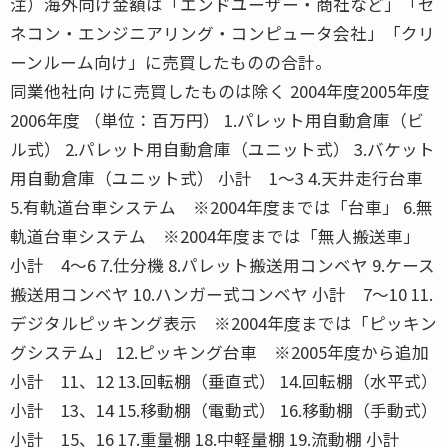
注）海外向け金額は「エンドユーザー・商社など」「ゼ
ネコン・エンジニアリング・コンピュータ会社」「クリ
ーンルーム向け」に売買したものの合計。
同業他社向 けに売買したものは除く 2004年度2005年度
2006年度 （単位：百万円） 1.パレット用自動倉庫（ビ
ル式） 2.パレット用自動倉庫（ユニット式） 3.バケット
用自動倉庫（ユニット式） 小計 1〜3 4.天井走行台車
5.有軌道台車システム ※2004年度までは「台車」 6.無
軌道台車システム ※2004年度までは「無人搬送車」
小計 4〜6 7.仕分機 8.パレット搬送用コンベヤ 9.ケース
搬送用コンベヤ 10.ハンガー式コンベヤ 小計 7〜10 11.
デジタルピッキング表示 ※2004年度までは「ピッキン
グシステム」 12.ピッキング台車 ※2005年度から追加
小計 11、12 13.回転棚（垂直式） 14.回転棚（水平式）
小計 13、14 15.移動棚（電動式） 16.移動棚（手動式）
小計 15、16 17.重量棚 18.中軽量棚 19.流動棚 小計