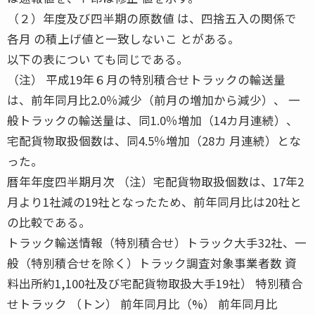
（２）年度及び四半期の原数値 は、四捨五入の関係で
各月 の積上げ値と一致しないこ とがある。
以下の表につい ても同じである。
（注） 平成19年６月の特別積合せトラックの輸送量
は、前年同月比2.0％減少（前月の増加から減少）、 一
般トラックの輸送量は、同1.0％増加（14カ月連続）、
宅配貨物取扱個数は、同4.5％増加（28カ 月連続）とな
った。
暦年年度四半期月次 （注）宅配貨物取扱個数は、17年2
月より1社減の19社となったため、前年同月比は20社と
の比較である。
トラック輸送情報（特別積合せ）トラック大手32社、一
般（特別積合せを除く）トラック調査対象事業者数 資
料出所約1,100社及び宅配貨物取扱大手19社） 特別積合
せトラック （トン） 前年同月比（%） 前年同月比