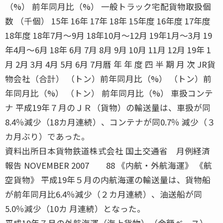
（%） 前年同月比（%） 一般トラック宅配貨物取扱個
数 （千個） 15年 16年 17年 18年 15年度 16年度 17年度
18年度 18年7月〜9月 18年10月〜12月 19年1月〜3月 19
年4月〜6月 18年 6月 7月 8月 9月 10月 11月 12月 19年 1
月 2月 3月 4月 5月 6月 7月暦 年 年 度 四 半 期 月 次 JR貨
物会社（合計） （トン）前年同月比（%） （トン）前
年同月比（%） （トン） 前年同月比（%） 車扱コンテ
ナ 平成19年７月のＪＲ（貨物）の輸送量は、車扱が同
8.4％減少（18カ月連続）、コンテナが同0.7％ 減少（３
カ月ぶり）であった。
資料出所日本貨物鉄道株式会社 国土交通省 月例経済
報告 NOVEMBER 2007 88 《内航・外航海運》 《航
空貨物》 平成19年５月の内航海運の輸送量は、貨物船
が前年同月比6.4％減少（２カ月連続）、油送船が同
5.0％減少（10カ 月連続）となった。
平成19年７月の外航海運（海上貨物）（金額ベース）