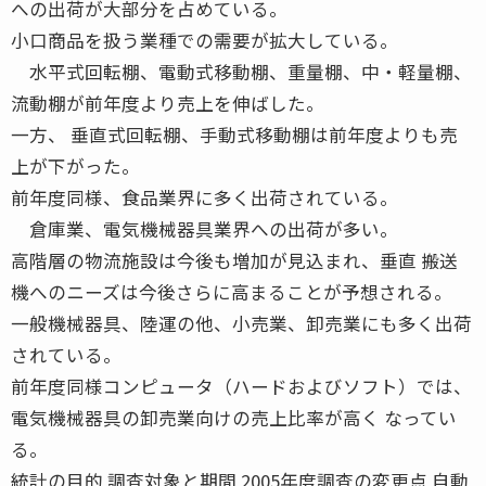
への出荷が大部分を占めている。
小口商品を扱う業種での需要が拡大している。
水平式回転棚、電動式移動棚、重量棚、中・軽量棚、
流動棚が前年度より売上を伸ばした。
一方、 垂直式回転棚、手動式移動棚は前年度よりも売
上が下がった。
前年度同様、食品業界に多く出荷されている。
倉庫業、電気機械器具業界への出荷が多い。
高階層の物流施設は今後も増加が見込まれ、垂直 搬送
機へのニーズは今後さらに高まることが予想される。
一般機械器具、陸運の他、小売業、卸売業にも多く出荷
されている。
前年度同様コンピュータ（ハードおよびソフト）では、
電気機械器具の卸売業向けの売上比率が高く なってい
る。
統計の目的 調査対象と期間 2005年度調査の変更点 自動