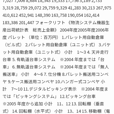
7,027 7,006 8,684 18,543 19,333 17,756 3,189 2,733
3,319 28,759 29,072 29,759 9,329 41,283 30,213 267,975
410,612 452,941 148,390 163,758 190,054 162,414
183,386 201,447 フォークリフト 《物流システム機器生
産出荷統計表 総売上金額》 2004年度2005年度2006年
度 パレット （単位：百万円） 1.パレット用自動倉庫
（ビル式） 2.パレット用自動倉庫（ユニット式） 3.バケ
ット用自動倉庫（ユニット式） 小計 1〜3 4. 天井走行
台車 5. 有軌道台車システム ※2004 年度までは「台
車」 6. 無軌道台車システム ※2004 年度までは「無人
搬送車」 小計 4〜6 7. 仕分機 8.パレット搬送用コンベ
ヤ 9.ケース搬送用コンベヤ 10.ハンガー式コンベヤ 小
計 7〜10 11.デジタルピッキング表示 ※2004 年度ま
では「ピッキングシステム」 12.ピッキング台車
※2005 年度から追加 小計 11、12 13. 回転棚（垂直
式） 14. 回転棚（水平式） 小計 13、14 15. 移動棚（電