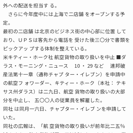
外への配送を担当す る。
さらに今年度中には上海で二店舗 をオープンする予
定。
最初の二店舗 は北京のビジネス街の中心部に位置 して
おり、ＵＰＳは客先から電話を 受けた後三〇分で書類を
ピックアッ プする体制を整えている。
米キティー・ホーク社 航空貨物の取り扱いを中止 ■ダ
ラス・モーニング・ニュース 10 ・ 29 など 連邦破
産法第十一章（通称チャプ ター・イレブン）を申請中
の航空フ ォワーダー、キティー・ホーク（本社： テキ
サス州ダラス）は二九日、航空 貨物の取り扱いの大部
分を中止し、 五〇〇人の従業員を解雇した。
同社 は同月一六日、チャプター・イレブ ンを申請して
いた。
同社の広報は、「航 空貨物の取り扱いが前年比二五％