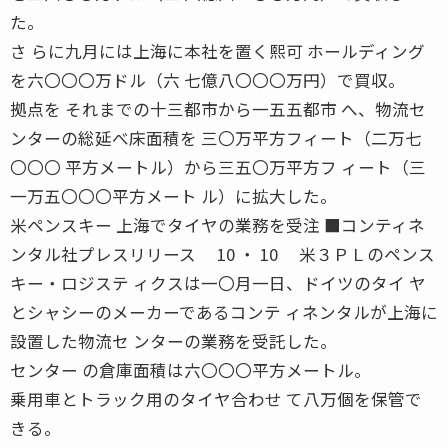
た。
さ らに九月には上海に本社を置く熙可 ホールディング
を六〇〇〇万ドル（六 七億八〇〇〇万円）で買収。
拠点を それまでの十三都市から一五五都市 へ、物流セ
ンターの総延べ床面積を 三〇万平方フィート（二万七
〇〇〇 平方メートル）から三五〇万平方フ ィート（三
一万五〇〇〇平方メート ル）に拡大した。
米ペンスキー 上海でタイヤの業務を受注 ■コンティネ
ンタル社プレスリリース 10 ・ 10 米３ＰＬのペンス
キー・ロジステ ィクスは一〇月一日、ドイツのタイ ヤ
とシャシーのメーカーであるコンテ ィネンタルが上海に
設置した物流セ ンターの業務を受託した。
センター の倉庫面積は六〇〇〇平方メートル。
乗用車とトラック用のタイヤ合わせ て八万個を保管で
きる。