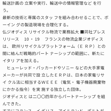
輸送計画の 立案や実行、輸送中の情報管理など を行
う。
最新の技術と専属のスタッ フを組み合わせることで、ボ
ーイン グの製造現場を合理化する。
仏ジオディス リサイクル物流で業務拡大 ■同社プレス
リリース 10 ・ 19 フランスの物流企業ジオディス
は、 欧州リサイクルプラットフォーム（Ｅ ＲＰ）との
間に結んだ戦略的パート ナーシップの範囲に、新たに
イタリ アを加える。
ヒューレッド・パッカードやソニー などの大手家電
メーカーが共同で設 立したＥＲＰは、日本の家電リサ
イ クル法に相当するＷＥＥＥ（電気・ 電子機器廃棄物
にかかる指令）を実 施する独立した団体。
ジオディスと は二〇〇四年からパートナーシップ を組
んできた。
すでにフランス、イ ギリス、アイルランド、ポルトガ