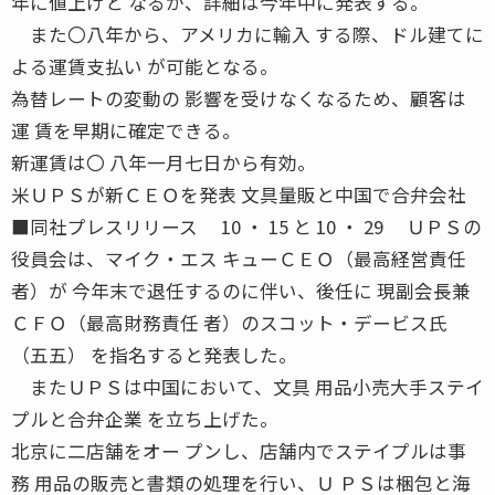
年に値上げと なるが、詳細は今年中に発表する。
また〇八年から、アメリカに輸入 する際、ドル建てに
よる運賃支払い が可能となる。
為替レートの変動の 影響を受けなくなるため、顧客は
運 賃を早期に確定できる。
新運賃は〇 八年一月七日から有効。
米ＵＰＳが新ＣＥＯを発表 文具量販と中国で合弁会社
■同社プレスリリース 10 ・ 15 と 10 ・ 29 ＵＰＳの
役員会は、マイク・エス キューＣＥＯ（最高経営責任
者）が 今年末で退任するのに伴い、後任に 現副会長兼
ＣＦＯ（最高財務責任 者）のスコット・デービス氏
（五五） を指名すると発表した。
またＵＰＳは中国において、文具 用品小売大手ステイ
プルと合弁企業 を立ち上げた。
北京に二店舗をオー プンし、店舗内でステイプルは事
務 用品の販売と書類の処理を行い、Ｕ ＰＳは梱包と海