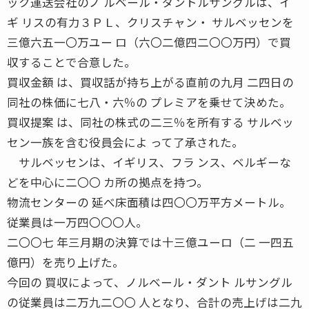
ック運送会社のノ ルベール・ダントルサングルは、イ
ギ リスの有力３ＰＬ、クリスチャン・ サルベッセンを
三億六五一〇万ユー ロ（六〇二億四二〇〇万円）で買
収することで合意した。
買収金額 は、買収話が持ち上がる直前の九月 二四日の
同社の株価に七八・六％の プレミアを乗せて決めた。
買収提案 は、同社の株式の二三％を所有する サルベッ
セン一族を含む役員会によ って了承された。
サルベッセンは、イギリス、フラ ンス、ベルギーな
どを中心に二〇〇 カ所の拠点を持つ。
物流センターの 延べ床面積は四〇〇万平方メートル。
従業員は一万四〇〇〇人。
二〇〇七 年三月期の決算では十三億ユーロ（二 一四五
億円）を売り上げた。
今回の 買収によって、ノルベール・ダント ルサングル
の従業員は二万九二〇〇 人となり、合計の売上げは二九