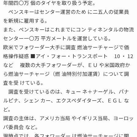
年間四〇万 個のタイヤを取り扱う予定。
ペンスキーはセンター運営のため に二五人の従業員
を新規に雇用する。
また、ペンスキーはこれまでにコン ティネンタルの物流
センター一〇万 平方メートルを運営している。
欧米でフォワーダー大手に調査 燃油サーチャージで価
格操作疑惑 ■アイ・フォー・トランスポート 10 ・ 12
など 複数の大手フォワーダーが、ＥＵ や米国政府か
ら燃油サーチャージ（燃 油特別付加運賃）について調
査を受 けている。
調査を受けているのは、キュー ネ＋ナーゲル、パナ
ルピナ、シェン カー、エクスペダイターズ、ＥＧＬ な
ど。
調査の主体は、アメリカ当局 やイギリス当局、ヨーロッ
パ委員会 など。
現時点では、各フォワーダー は燃油サーチャージに関