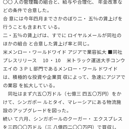
〇〇 人の管理職の組合と、給与や合理化、 年金改革な
どの条件で合意した。
合 意には今年四月までさかのぼり二・ 五％の賃上げを
行うことも含まれて いる。
二・五％の賃上げは、すでに ロイヤルメールが同社の
ほかの組合 と合意した賃上げ率と同じ。
米メンロー・ワールドワイド アジアで業容拡大 ■同社
プレスリリース 10 ・ 10 米トラック運送大手コンウ
エイの ３ＰＬ部門であるメンロー・ワール ドワイド
は、積極的な投資や企業買 収によって、急速にアジアで
の業容 を拡大している。
同社はまず六五〇万ドル（七億三 四五〇万円）をか
けて、シンガポー ルとタイ、マレーシアにある物流施
設のアップグレードを図った。
続い て六月、シンガポールのクーガー・ エクスプレス
を三四〇〇万ドル（三 八億四二〇〇万円）で買収し