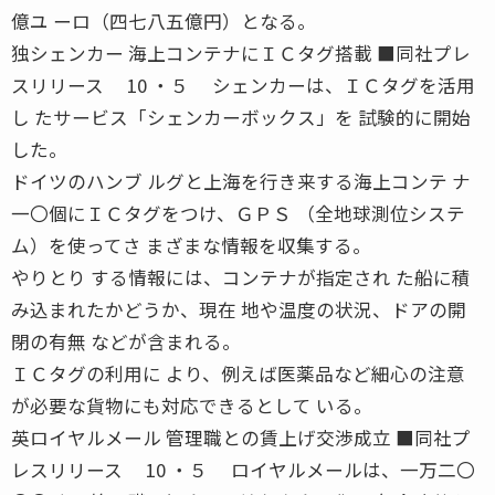
億ユ ーロ（四七八五億円）となる。
独シェンカー 海上コンテナにＩＣタグ搭載 ■同社プレ
スリリース 10 ・５ シェンカーは、ＩＣタグを活用
し たサービス「シェンカーボックス」を 試験的に開始
した。
ドイツのハンブ ルグと上海を行き来する海上コンテ ナ
一〇個にＩＣタグをつけ、ＧＰＳ （全地球測位システ
ム）を使ってさ まざまな情報を収集する。
やりとり する情報には、コンテナが指定され た船に積
み込まれたかどうか、現在 地や温度の状況、ドアの開
閉の有無 などが含まれる。
ＩＣタグの利用に より、例えば医薬品など細心の注意
が必要な貨物にも対応できるとして いる。
英ロイヤルメール 管理職との賃上げ交渉成立 ■同社プ
レスリリース 10 ・５ ロイヤルメールは、一万二〇