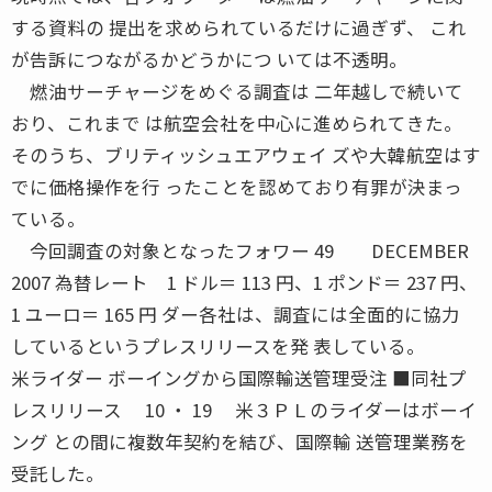
する資料の 提出を求められているだけに過ぎず、 これ
が告訴につながるかどうかにつ いては不透明。
燃油サーチャージをめぐる調査は 二年越しで続いて
おり、これまで は航空会社を中心に進められてきた。
そのうち、ブリティッシュエアウェイ ズや大韓航空はす
でに価格操作を行 ったことを認めており有罪が決まっ
ている。
今回調査の対象となったフォワー 49 DECEMBER
2007 為替レート 1 ドル＝ 113 円、1 ポンド＝ 237 円、
1 ユーロ＝ 165 円 ダー各社は、調査には全面的に協力
しているというプレスリリースを発 表している。
米ライダー ボーイングから国際輸送管理受注 ■同社プ
レスリリース 10 ・ 19 米３ＰＬのライダーはボーイ
ング との間に複数年契約を結び、国際輸 送管理業務を
受託した。