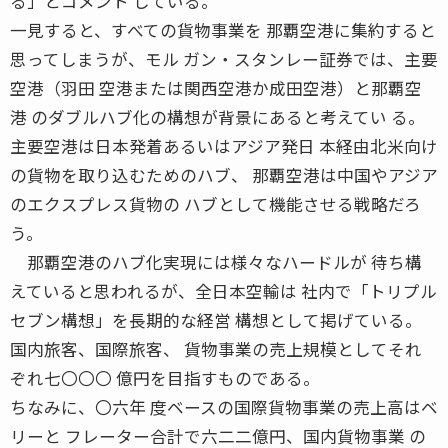
る」とコメント している。
一見すると、すべての貨物事業を 那覇空港に集約すると
思ってしまうが、モル ガン・スタンレー証券では、主要
空港（羽田 空港または関西空港か成田空港）と那覇空
港 のダブルハブ化の構想が背景にあると考えてい る。
主要空港は日本発着あるいはアジア発日 本経由北米向け
の貨物を取り込むためのハブ、 那覇空港は中国やアジア
のエクスプレス貨物の ハブとして機能させる戦略だろ
う。
那覇空港のハブ化実現には様々なハードルが 待ち構
えていると思われるが、全日本空輸は 社内で「トリプル
セブン構想」を長期的な経営 構想として掲げている。
国内旅客、国際旅客、 貨物事業の売上規模としてそれ
ぞれ七〇〇〇 億円を目指すものである。
ちなみに、〇六年 度ベースの国際貨物事業の売上高はベ
リーと フレーター合計で六二二億円、国内貨物事業 の