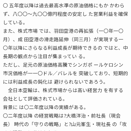
〇 五年度以降は過去最高水準の原油価格にもか かわら
ず、八〇〇〜九〇〇億円程度の安定し た営業利益を確保
している。
また、株式市場 では、羽田空港の再拡張（一〇年一〇
月）、成 田空港の滑走路延伸（同三月）が実現する一
〇年以降にさらなる利益成長が期待できるの ではと、中
長期の観点から注目が集まってい る。
ただし、足元の原油価格高騰でシンガポ ールケロシン
市況価格が一一〇ドル／バレルを 突破しており、短期的
には利益成長の鈍化は 避けられないであろう。
全日本空輸は、株式市場からは高い経営力 を有する
会社として評価されている。
背景に は〇二年度以降の実績がある。
〇二年度以降 の経営戦略は?大橋洋治・前社長（現会
長） 時代の「守りの戦略」と?山元峯生・現社長 の「攻