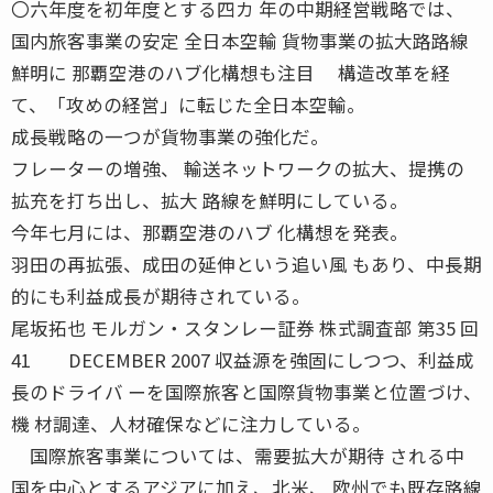
〇六年度を初年度とする四カ 年の中期経営戦略では、
国内旅客事業の安定 全日本空輸 貨物事業の拡大路路線
鮮明に 那覇空港のハブ化構想も注目 構造改革を経
て、「攻めの経営」に転じた全日本空輸。
成長戦略の一つが貨物事業の強化だ。
フレーターの増強、 輸送ネットワークの拡大、提携の
拡充を打ち出し、拡大 路線を鮮明にしている。
今年七月には、那覇空港のハブ 化構想を発表。
羽田の再拡張、成田の延伸という追い風 もあり、中長期
的にも利益成長が期待されている。
尾坂拓也 モルガン・スタンレー証券 株式調査部 第35 回
41 DECEMBER 2007 収益源を強固にしつつ、利益成
長のドライバ ーを国際旅客と国際貨物事業と位置づけ、
機 材調達、人材確保などに注力している。
国際旅客事業については、需要拡大が期待 される中
国を中心とするアジアに加え、北米、 欧州でも既存路線