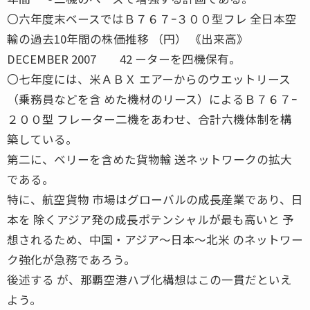
〇六年度末ベースではＢ７６７ｰ３００型フレ 全日本空
輸の過去10年間の株価推移 （円） 《出来高》
DECEMBER 2007 42 ーターを四機保有。
〇七年度には、米ＡＢＸ エアーからのウエットリース
（乗務員などを含 めた機材のリース）によるＢ７６７ｰ
２００型 フレーター二機をあわせ、合計六機体制を構
築している。
第二に、ベリーを含めた貨物輸 送ネットワークの拡大
である。
特に、航空貨物 市場はグローバルの成長産業であり、日
本を 除くアジア発の成長ポテンシャルが最も高いと 予
想されるため、中国・アジア〜日本〜北米 のネットワー
ク強化が急務であろう。
後述する が、那覇空港ハブ化構想はこの一貫だといえ
よう。