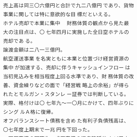
売上高は同三〇六億円と合計で九二八億円 であり、貨物
事業に関しては特に意欲的な目 標だといえる。
ホテル売却で本業に集中 財務体質の観点から見た最
大の注目点は、〇 七年四月に実施した全日空ホテルの
売却であ る。
譲渡金額は二八一三億円。
航空運送事業 を名実ともに本業と位置づけ経営資源の
集中 が加速する、売却に伴うキャッシュインフロー は
当初見込みを相当程度上回る水準であり、財 務体質の改
善、資金繰りなどの面で「経営戦 略上の余裕」が得ら
れたとモルガン・スタンレ ー証券では判断している。
実際、格付けは〇 七年九〜一〇月にかけて、四年ぶりに
シング ルＡ格に復帰。
オフバランスシート債務を含め た有利子負債残高は、
〇七年度上期末で一兆 円を下回った。