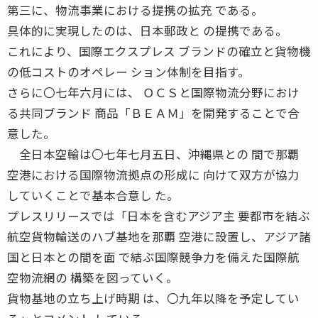
第三に、物流事業における提携の拡充 である。
具体的に実現したのは、日本郵政と の提携である。
これにより、国際エクスプレス ブランドの確立と貨物機
の低コストのオペレー ション体制を目指す。
さらに〇七年六月には、 ＯＣＳと国際物流分野におけ
る共同ブランド 商品「ＢＥＡＭ」を開発することで合
意した。
全日本空輸は〇七年七月五日、沖縄県との 間で那覇
空港における国際物流拠点の形成に 向けて双方が協力
していくことで基本合意し た。
プレスリリースでは「日本を含むアジア主 要都市を結ぶ
航空貨物輸送のハブ基地を那覇 空港に設置し、アジア諸
国と日本との間を面 で結ぶ国際競争力を備えた国際航
空物流網の 構築を図っていく。
貨物基地の立ち上げ時期 は、〇九年以降を予定してい