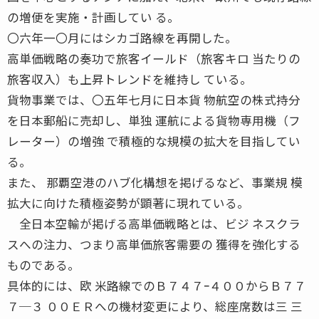
の増便を実施・計画してい る。
〇六年一〇月にはシカゴ路線を再開した。
高単価戦略の奏功で旅客イールド（旅客キロ 当たりの
旅客収入）も上昇トレンドを維持し ている。
貨物事業では、〇五年七月に日本貨 物航空の株式持分
を日本郵船に売却し、単独 運航による貨物専用機（フ
レーター）の増強 で積極的な規模の拡大を目指してい
る。
また、 那覇空港のハブ化構想を掲げるなど、事業規 模
拡大に向けた積極姿勢が顕著に現れている。
全日本空輸が掲げる高単価戦略とは、ビジ ネスクラ
スへの注力、つまり高単価旅客需要の 獲得を強化する
ものである。
具体的には、欧 米路線でのＢ７４７ｰ４００からＢ７７
７─３ ００ＥＲへの機材変更により、総座席数は三 三