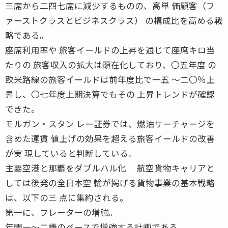
三席から二四七席に減少するものの、高単 価顧客（フ
ァーストクラスとビジネスクラス） の構成比を高める戦
略である。
座席利用率や 旅客イールドの上昇を通じて座席キロ当
たりの 旅客収入の拡大は顕在化しており、〇五年度 の
欧米路線の旅客イールドは前年度比で一五 〜二〇％上
昇し、〇七年度上期決算でもその 上昇トレンドが確認
できた。
モルガン・スタン レー証券では、燃油サーチャージを
含めた運賃 値上げの効果を超える旅客イールドの改善
が実 現していると判断している。
主要空港と那覇をダブルハル化 航空貨物キャリアと
しては後発の全日本空 輸が掲げる貨物事業の基本戦略
は、以下の三 点に集約される。
第一に、フレーターの増強。
年間一〜二機のペースで増強する計画である。