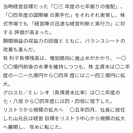
当時経営目標だった「〇三 年度の七年振りの復配」、
「〇四年度の国際線 の黒字化」をそれぞれ実現し、株
式市場でも 「経営陣の迅速な経営判断と実行力」に対
する 評価が高まった。
期間損益の収益力の回復と ともに、バランスシートの
改善も進んだ。
有 利子負債残高は、増加傾向に歯止めがかかり、 一〇
〇〇億円前後の水準を維持しつつも、株 主資本は〇二年
度の一二一九億円から〇四年 度には二一四三億円に拡
大。
グロスＤ／Ｅレ シオ（負債資本比率）は〇二年度の
七・八倍 から〇四年度には四・四倍に低下した。
リストラから規模の拡大へ 〇五年四月、社長に就任
した山元氏は経営 目標をリストラ中心から規模の拡大
へ展開し、 攻めに転じた。