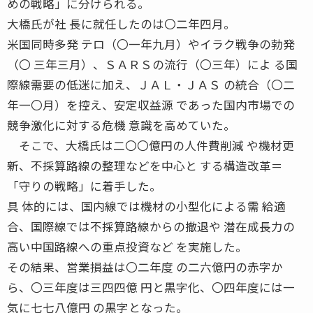
めの戦略」に分けられる。
大橋氏が社 長に就任したのは〇二年四月。
米国同時多発 テロ（〇一年九月）やイラク戦争の勃発
（〇 三年三月）、ＳＡＲＳの流行（〇三年）によ る国
際線需要の低迷に加え、ＪＡＬ・ＪＡＳ の統合（〇二
年一〇月）を控え、安定収益源 であった国内市場での
競争激化に対する危機 意識を高めていた。
そこで、大橋氏は二〇〇億円の人件費削減 や機材更
新、不採算路線の整理などを中心と する構造改革＝
「守りの戦略」に着手した。
具 体的には、国内線では機材の小型化による需 給適
合、国際線では不採算路線からの撤退や 潜在成長力の
高い中国路線への重点投資など を実施した。
その結果、営業損益は〇二年度 の二六億円の赤字か
ら、〇三年度は三四四億 円と黒字化、〇四年度には一
気に七七八億円 の黒字となった。