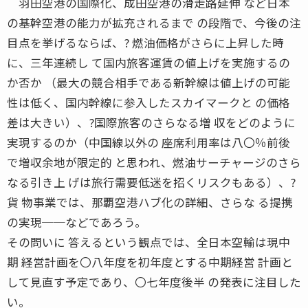
羽田空港の国際化、成田空港の滑走路延伸 など日本
の基幹空港の能力が拡充されるまで の段階で、今後の注
目点を挙げるならば、? 燃油価格がさらに上昇した時
に、三年連続し て国内旅客運賃の値上げを実施するの
か否か （最大の競合相手である新幹線は値上げの可能
性は低く、国内幹線に参入したスカイマークと の価格
差は大きい）、?国際旅客のさらなる増 収をどのように
実現するのか（中国線以外の 座席利用率は八〇％前後
で増収余地が限定的 と思われ、燃油サーチャージのさら
なる引き上 げは旅行需要低迷を招くリスクもある）、?
貨 物事業では、那覇空港ハブ化の詳細、さらな る提携
の実現──などであろう。
その問いに 答えるという観点では、全日本空輸は現中
期 経営計画を〇八年度を初年度とする中期経営 計画と
して見直す予定であり、〇七年度後半 の発表に注目した
い。