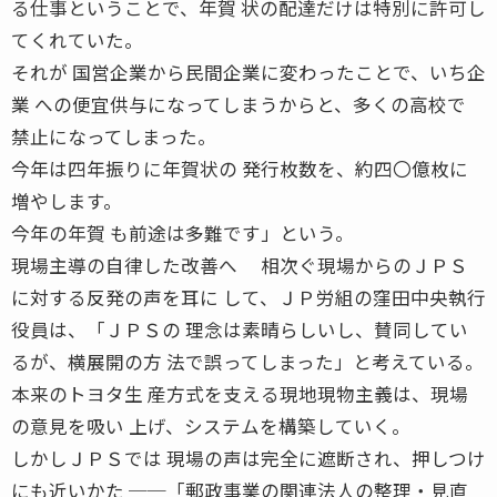
る仕事ということで、年賀 状の配達だけは特別に許可し
てくれていた。
それが 国営企業から民間企業に変わったことで、いち企
業 への便宜供与になってしまうからと、多くの高校で
禁止になってしまった。
今年は四年振りに年賀状の 発行枚数を、約四〇億枚に
増やします。
今年の年賀 も前途は多難です」という。
現場主導の自律した改善へ 相次ぐ現場からのＪＰＳ
に対する反発の声を耳に して、ＪＰ労組の窪田中央執行
役員は、「ＪＰＳの 理念は素晴らしいし、賛同してい
るが、横展開の方 法で誤ってしまった」と考えている。
本来のトヨタ生 産方式を支える現地現物主義は、現場
の意見を吸い 上げ、システムを構築していく。
しかしＪＰＳでは 現場の声は完全に遮断され、押しつけ
にも近いかた ──「郵政事業の関連法人の整理・見直