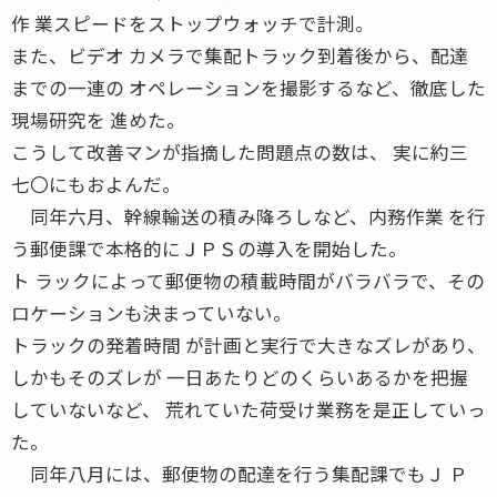
作 業スピードをストップウォッチで計測。
また、ビデオ カメラで集配トラック到着後から、配達
までの一連の オペレーションを撮影するなど、徹底した
現場研究を 進めた。
こうして改善マンが指摘した問題点の数は、 実に約三
七〇にもおよんだ。
同年六月、幹線輸送の積み降ろしなど、内務作業 を行
う郵便課で本格的にＪＰＳの導入を開始した。
ト ラックによって郵便物の積載時間がバラバラで、その
ロケーションも決まっていない。
トラックの発着時間 が計画と実行で大きなズレがあり、
しかもそのズレが 一日あたりどのくらいあるかを把握
していないなど、 荒れていた荷受け業務を是正していっ
た。
同年八月には、郵便物の配達を行う集配課でもＪ Ｐ