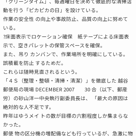
「クリーンタイム」、毎週曜日を決めて徹底的な清掃活
動を行う「ピカピカの日」を設けている。
作業の安全性 の向上や事故防止、品質の向上に努めて
いる。
?床面表示でロケーション確保 紙テープによる床面表
示で、空きパレットの保管スペースを確保。
また、吊り カンバンで、作業場所を明確にしている。
誤積載を防止 するためだ。
これらは随時見直されるという。
「４Ｓ（整理・整頓・清掃・清潔）」を徹底した 越谷
郵便局の現場 DECEMBER 2007 30 合（以下、郵産
労）の砂山洋一中央執行副委員長は、 「最大の原因は
絶対的な人不足です。
昨年はゆうメイ トの数が目標の六割程度しか集まらな
かった。
郵便 物の区分機の増配備なども行っているが、急激に物