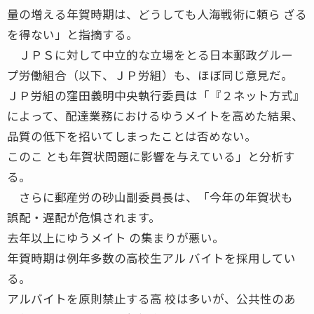
量の増える年賀時期は、どうしても人海戦術に頼ら ざる
を得ない」と指摘する。
ＪＰＳに対して中立的な立場をとる日本郵政グルー
プ労働組合（以下、ＪＰ労組）も、ほぼ同じ意見だ。
ＪＰ労組の窪田義明中央執行委員は「『２ネット方式』
によって、配達業務におけるゆうメイトを高めた結果、
品質の低下を招いてしまったことは否めない。
このこ とも年賀状問題に影響を与えている」と分析す
る。
さらに郵産労の砂山副委員長は、「今年の年賀状も
誤配・遅配が危惧されます。
去年以上にゆうメイト の集まりが悪い。
年賀時期は例年多数の高校生アル バイトを採用してい
る。
アルバイトを原則禁止する高 校は多いが、公共性のあ