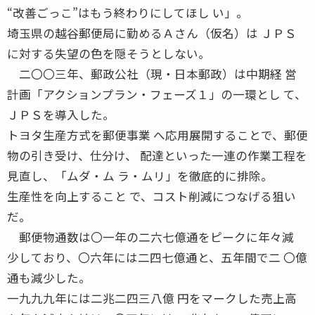
“改善ごっこ”はもう終わりにしてほし い」。
埼玉県の越谷郵便局に勤めるＡさん（仮名）は ＪＰＳ
に対する失望の色を隠そうとしない。
二〇〇三年、郵政公社（現・日本郵政）は中期経 営
計画「アクションプラン・フェーズ１」の一環とし て、
ＪＰＳを導入した。
トヨタ生産方式を郵便事業 へ応用展開することで、郵便
物の引き受け、仕分け、 配達といった一連の作業工程を
見直し、「ムダ・ム ラ・ムリ」を徹底的に排除。
生産性を向上すること で、コスト削減につなげる狙い
だ。
郵便物通数は〇一年の二六七億通をピークに年々減
少しており、〇六年には二四七億通と、五年間で二 〇億
通も減少した。
一九九九年には二兆二四三八億 円をマークした売上高