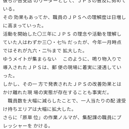
彼らが各支店 のリーダーとして、ＪＰＳの普及に努めて
いる。
その 効果もあってか、職員のＪＰＳへの理解度は日増し
に高まっていった。
活動を開始した〇三年にＪＰＳ の理念や活動を理解し
ていた人はわずか三〇・七％ だったが、今年一月時点
ではそれが九六・二％まで 拡大した。
ゆうメイトが集まらない このように、鳴り物入りで
導入されたＪＰＳは、郵 便の現場に着実に浸透してい
った。
しかし、その一 方で発表されたＪＰＳの改善効果とは
かけ離れた現 場の実態が存在することも事実だ。
職員数を大幅に減らしたことで、一人当たりの配 達受
け持ちエリアは大幅に拡大した。
さらに「原単 位」の作業ノルマが、集配課の職員にプ
レッシャーを かける。