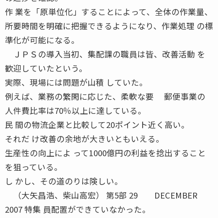
作 業を「原単位化」することによって、全体の作業量、
所要時間を明確に把握できるようになり、作業処理 の標
準化が可能になる。
ＪＰＳの導入当初、集配課の職員は皆、改善活動 を
歓迎していたという。
実際、現場には問題が山積 していた。
例えば、業務の繁閑に応じた、柔軟な要 郵便事業の
人件費比率は70％以上に達している。
民 間の物流企業と比較して20ポイント近く高い。
それだ け改善の余地が大きいともいえる。
生産性の向上によ って1000億円の利益を捻出すること
を狙っている。
し かし、その道のりは険しい。
（大矢昌浩、柴山高宏） 第5部 29 DECEMBER
2007 特集 員配置ができていなかった。