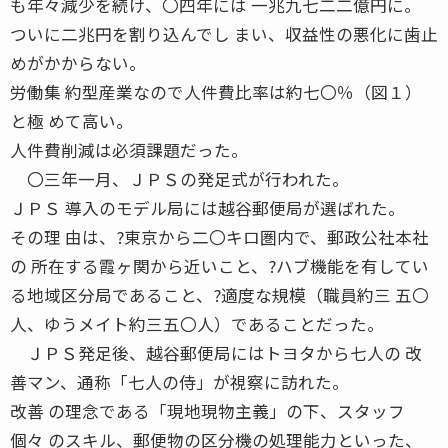
も年々減少を続け、〇四年には 一兆九七二二億円に。
ついに二兆円を割り込んでし まい、収益性の悪化に歯止
めがかからない。
労働集 約型産業なので人件費比率は約七〇％（図１）
と極 めて高い。
人件費削減は必須課題だった。
〇三年一月、ＪＰＳの発足式が行われた。
ＪＰＳ 導入のモデル局には越谷郵便局が選ばれた。
その理 由は、?東京から二〇キロ圏内で、郵政公社本社
の 所在する霞ヶ関から近いこと、?ハブ機能を有してい
る地域区分局であること、?適度な規模（職員約三 五〇
人、ゆうメイト約三五〇人）であることだった。
ＪＰＳ発足後、越谷郵便局にはトヨタから七人の 改
善マン、通称「七人の侍」が視察に訪れた。
改善 の理念である「現地現物主義」の下、スタッフ
個々 のスキル、郵便物の区分機の処理能力といった、