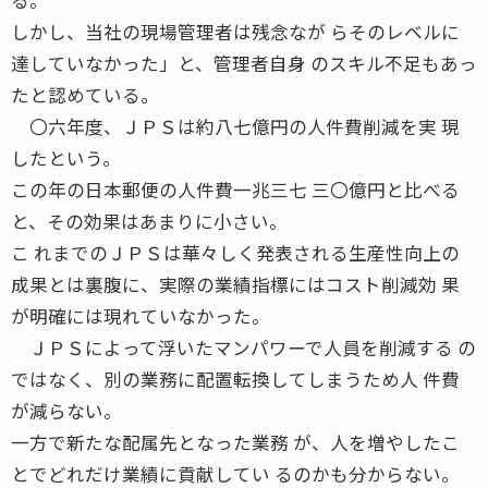
しかし、当社の現場管理者は残念なが らそのレベルに
達していなかった」と、管理者自身 のスキル不足もあっ
たと認めている。
〇六年度、ＪＰＳは約八七億円の人件費削減を実 現
したという。
この年の日本郵便の人件費一兆三七 三〇億円と比べる
と、その効果はあまりに小さい。
こ れまでのＪＰＳは華々しく発表される生産性向上の
成果とは裏腹に、実際の業績指標にはコスト削減効 果
が明確には現れていなかった。
ＪＰＳによって浮いたマンパワーで人員を削減する の
ではなく、別の業務に配置転換してしまうため人 件費
が減らない。
一方で新たな配属先となった業務 が、人を増やしたこ
とでどれだけ業績に貢献してい るのかも分からない。