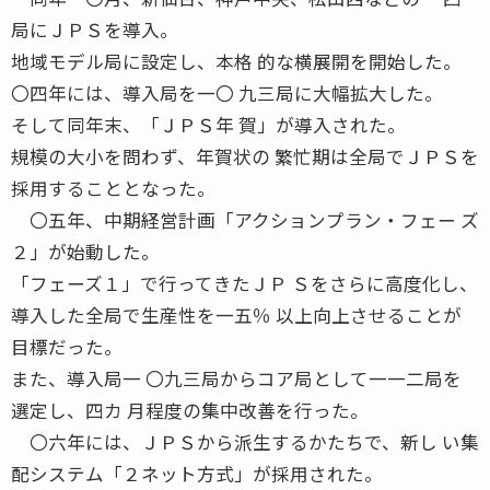
局にＪＰＳを導入。
地域モデル局に設定し、本格 的な横展開を開始した。
〇四年には、導入局を一〇 九三局に大幅拡大した。
そして同年末、「ＪＰＳ年 賀」が導入された。
規模の大小を問わず、年賀状の 繁忙期は全局でＪＰＳを
採用することとなった。
〇五年、中期経営計画「アクションプラン・フェー ズ
２」が始動した。
「フェーズ１」で行ってきたＪＰ Ｓをさらに高度化し、
導入した全局で生産性を一五％ 以上向上させることが
目標だった。
また、導入局一 〇九三局からコア局として一一二局を
選定し、四カ 月程度の集中改善を行った。
〇六年には、ＪＰＳから派生するかたちで、新し い集
配システム「２ネット方式」が採用された。