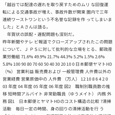
「越谷では配達の遅れを取り戻すためのムリ な回復運
転による交通事故が増え、事故件数が関東 圏内で三年
連続ワーストワンという不名誉な記録を作 ってしまいま
した」とＡさんは語る。
年賀状の誤配・遅配問題も深刻だ。
昨年新聞やテレ ビ報道でクローズアップされたこの問題
について、Ｊ ＰＳに対して批判的な立場をとる、郵政産
業労働組 71.6% 49.9% 21.7% 44.3% 5.2% 1.5% 2.6%
5.8% 100 90 80 70 60 50 40 30 20 10 0 日本郵便ヤマトHD
（%） 営業利益 販売費および 一般管理費 人件費以外の
営業経費 営業原価中の 人件費 （万人） 12 10 8 6 4 2 0
03 年度 04 年度 05 年度 06 年度 図2 職制別職員数の推
移 短時間アルバイト 非常勤職員（ゆうメイト） 内務 外
務 図1 日本郵便とヤマトHDのコスト構造の比較 ?清掃
活動 毎日一定の時間、身の回りの清掃活動を行 う