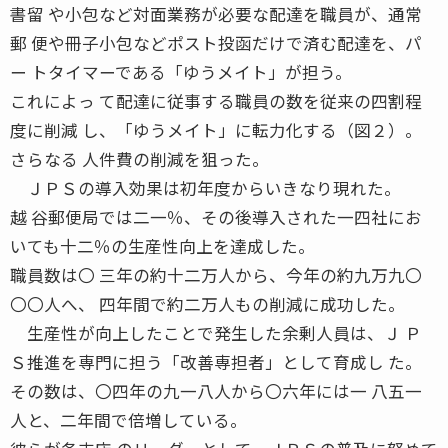
書留 や小包など対面業務が必要な配達を職員が、通常
郵 便や冊子小包などポスト投函だけで済む配達を、パ
ー トタイマーである「ゆうメイト」が担う。
これによっ て配達に従事する職員の数を従来の四割程
度に削減 し、「ゆうメイト」に転力化する（図２）。
さらなる 人件費の削減を狙った。
ＪＰＳの導入効果は初年度からいきなり現れた。
越 谷郵便局では二一％、その後導入された一四社にお
いても十二％の生産性向上を達成した。
職員数は〇 三年の約十二万人から、今年の約九万九〇
〇〇人へ、 四年間で約二万人もの削減に成功した。
生産性が向上したことで発生した余剰人員は、Ｊ Ｐ
Ｓ推進を専門に担う「改善専担者」として育成し た。
その数は、〇四年の九一八人から〇六年には一 八五一
人と、二年間で倍増している。