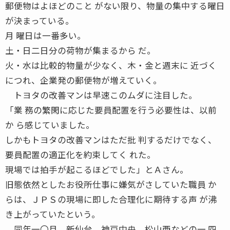
郵便物はよほどのこと がない限り、物量の集中する曜日
が決まっている。
月 曜日は一番多い。
土・日二日分の荷物が集まるから だ。
火・水は比較的物量が少なく、木・金と週末に 近づく
につれ、企業発の郵便物が増えていく。
トヨタの改善マンは早速このムダに注目した。
「業 務の繁閑に応じた要員配置を行う必要性は、以前
か ら感じていました。
しかもトヨタの改善マンはただ批 判するだけでなく、
要員配置の適正化を約束してく れた。
現場では拍手が起こるほどでした」とＡさん。
旧態依然としたお役所仕事に嫌気がさしていた職員 か
らは、ＪＰＳの現場に即した合理化に期待する声 が沸
き上がっていたという。
同年一〇月、新仙台、神戸中央、松山西などの一 四