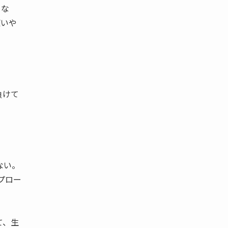
な
使いや
負けて
ない。
プロー
て、生