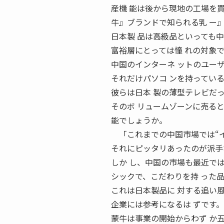
産機 能は後から現地の工場を
牛』ブランドで知られる乳 ー
日本製 品は高級品といっても中
富裕層にとっては憧 れの対象
中国のインターネ ットのユー
それだけパソコ ンを持ってい
彼らは日本 製の薄型テレビだ
そのボ リュームゾーンに売る
能でしょうか。
「これまでの中国市場では“イ
それにピッタリあったのが派手
しか し、中国の市場も最近で
シックで、こだわりを持 った
これは日本製品に 対する追い
企業には参考になるは ずです。
蒙牛は事業の開始からわず か