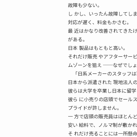
故障も少ない。
し かし、いったん故障してし
対応が遅く、料金もかさむ。
最 近はかなり改善されてきた
がある。
日本 製品はもともと高い。
それだけ販売 やアフターサー
ムゾーンを狙え ──なぜでし
「日系メーカーのスタッフは現
日本から派遣された 現地法人
彼らは大学を卒業し日本に留学
彼ら に小売りの店頭でセールス
プライドが許しません。
一 方で店頭の販売員はほとん
安い 給料で、ノルマ制が敷か
そ れだけ売ることには一所懸