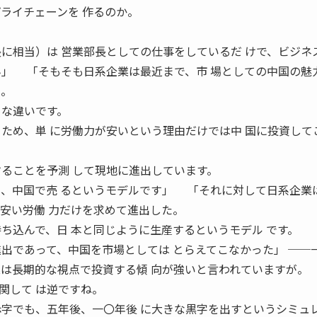
プライチェーンを 作るのか。
長に相当）は 営業部長としての仕事をしているだ けで、ビジネ
ん」 「そもそも日系企業は最近まで、市 場としての中国の魅
た。
きな違いです。
るため、単 に労働力が安いという理由だけでは中 国に投資して
することを予測 して現地に進出しています。
し、中国で売 るというモデルです」 「それに対して日系企業
、安い労働 力だけを求めて進出した。
持ち込んで、日 本と同じように生産するというモデル です。
進出であって、中国を市場としては とらえてこなかった」 ──
業は長期的な視点で投資する傾 向が強いと言われていますが。
関して は逆ですね。
赤字でも、五年後、一〇年後 に大きな黒字を出すというシミュレ