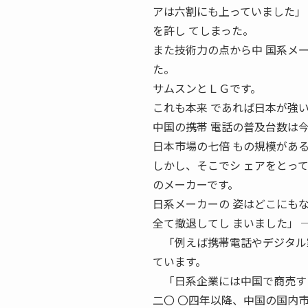
アは六割にも上っていました」
を許し てしまった。
また技術力の点から中 国系メ
た。
サムスンとＬＧです。
これも本来 であれば日本が強
中国の携帯 電話の普及台数は
日本市場の七倍 もの規模があ
しかし、そこでシ ェアをとっ
のメーカーです。
日系メーカーの 姿はどこにも
全て撤退してし まいました」
「例えば携帯電話やデジタル家
ています。
「日系企業には中国で商売する
二〇 〇四年以降、中国の国内