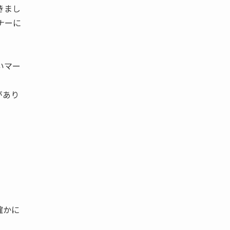
きまし
ナーに
いマー
があり
確かに