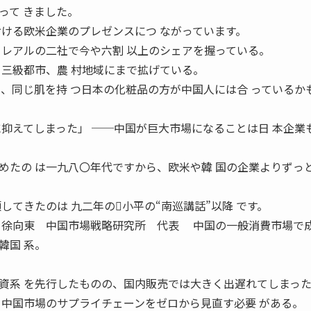
って きました。
おける欧米企業のプレゼンスにつ ながっています。
ロレアルの二社で今や六割 以上のシェアを握っている。
、三級都市、農 村地域にまで拡げている。
り、同じ肌を持 つ日本の化粧品の方が中国人には合 っているか
に抑えてしまった」 ──中国が巨大市場になることは日 本企業
たの は一九八〇年代ですから、欧米や韓 国の企業よりずっ
してきたのは 九二年の小平の“南巡講話”以降 です。
 徐向東 中国市場戦略研究所 代表 中国の一般消費市場で
韓国 系。
資系 を先行したものの、国内販売では大きく出遅れてしまっ
、中国市場のサプライチェーンをゼロから見直す必要 がある。