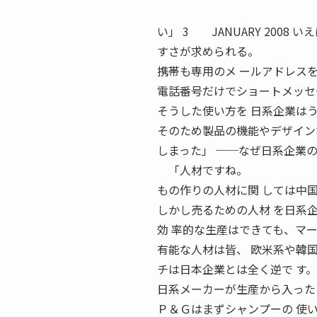
（聞き手・大矢昌
い」 3 JANUARY 200
すさが求められる。
携帯も専用のメ ールアドレス
電話番号だけでショートメッセ
そうした使い方を 日系企業は
そのため製品の機能やデザイン
しまった」 ──なぜ日系企業
「人材ですね。
もの作りの人材に関 しては中
しかし売るための人材 を日系
効 率的な生産はできても、マ
有能な人材は皆、 欧米系や韓
チは日本企業とは全く逆で す。
日系メーカーが生産から入った
Ｐ＆Ｇはまずシャンプーの 使