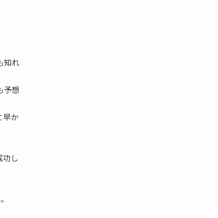
も知れ
も予想
と早か
成功し
た。