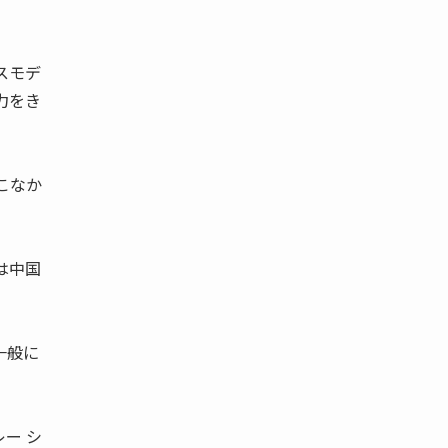
スモデ
力をき
こなか
は中国
一般に
ー シ