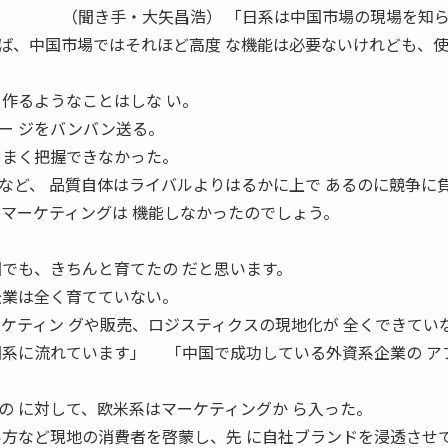
浩） 「日系は中国市場の現場を知ら
8 いえば、中国市場ではそれほど高度 な機能は必要ないけれども、
を作るようなことはしな い。
ー ジをバンバン送る。
うまく把握できなかった。
など、 品質自体はライバルよりはるかに上で あるのに競争に
のマーケティングは 機能しなかったのでしょう。
国でも、きちんと育てたの だと思います。
企業は全く育てていない。
ーケティン グや販売、ロジスティクスの現地化が 全くできてい
国系に流れています」 「中国で成功している外資系企業の ア
の に対して、欧米系はマーケティングか ら入った。
い方など現地の消費者を啓蒙し、先 に自社ブランドを浸透させ