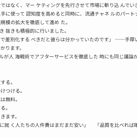
産ではなく、マー ケティングを先行させて市場に斬り込 んでい
手に使って 認知度を高めると同時に、流通チャネ ルのパート
売規模の拡大を徹底して進め た。
き 抜きも積極的に行いました。
グで差別化する べきだと彼らは分かっていたのです」 ──手厚
かかります。
が人 海戦術でアフターサービスを徹底した 時にも同じ議論
置する。
かけつける。
代は無料。
する。
てきます。
に就 く人たちの人件費はまだまだ安い」 「品質を比べれば