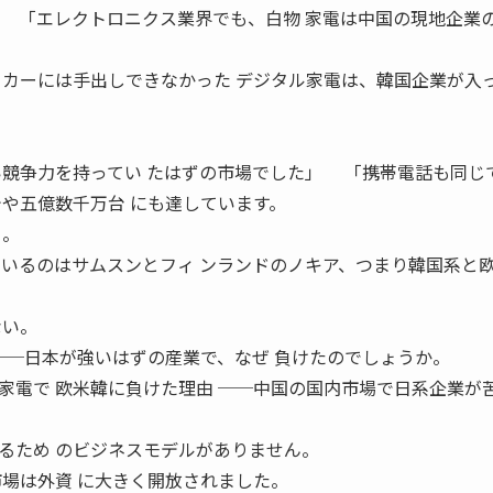
 「エレクトロニクス業界でも、白物 家電は中国の現地企業
ーカーには手出しできなかった デジタル家電は、韓国企業が入
い競争力を持ってい たはずの市場でした」 「携帯電話も同じ
今や五億数千万台 にも達しています。
る。
ているのはサムスンとフィ ンランドのノキア、つまり韓国系と欧
ない。
 ──日本が強いはずの産業で、なぜ 負けたのでしょうか。
電で 欧米韓に負けた理由 ──中国の国内市場で日系企業が苦
ため のビジネスモデルがありません。
市場は外資 に大きく開放されました。