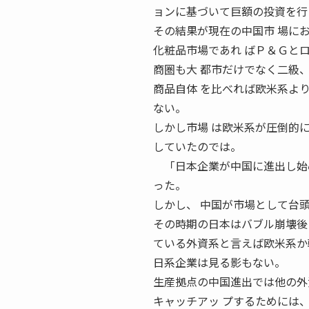
ョンに基づいて巨額の投資を行
その結果が現在の中国市 場に
化粧品市場であれ ばＰ＆Ｇと
商圏も大 都市だけでなく二級
商品自体 を比べれば欧米系よ
ない。
しかし市場 は欧米系が圧倒的
していたのでは。
「日本企業が中国に進出し始め
った。
しかし、 中国が市場として台頭
その時期の日本はバブル崩壊後
ている外資系と言えば欧米系か
日系企業は見る影もない。
生産拠点の中国進出では他の外
キャッチアッ プするためには