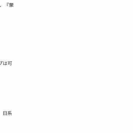
が、『蒙
。
プは可
、日系