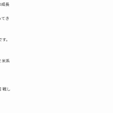
の成長
ってき
です。
 米系
 戦し