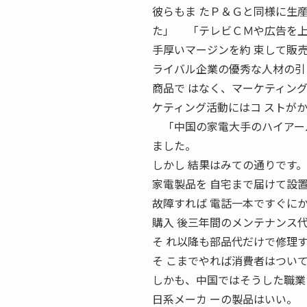
彼らもま たＰ＆Ｇと同様に生
た」 「テレビＣＭや広告を上
手厚いマージンを約 束して販
ライバル企業の優秀な人材の引
商品で はなく、マーケティン
ケティング活動にはコ ストが
「中国の家電大手のハイアール
ました。
しかし 結果はみての通りです。
家電製品を 自宅まで届けて設
故障すれば 電話一本ですぐに
購入 後三年間のメンテナンス
そ れ以降も部品代だけで修理
そ こまでやれば消費者はつい
しかも、中国ではそうした職業
日系メーカ ーの製品はいい。