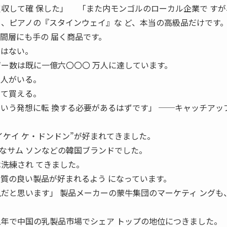
買収して確 保した」 「また内モンゴルのローカル企業で す
』、ピアノの『スタインウェイ』な ど、本当の高級品だけです
間層にも手の 届く商品です。
ではない。
ザー数は既に一億六〇〇〇 万人に達しています。
る人がいる。
って買える。
という発想に転 換する必要があるはずです」 ──キャッチアッ
ケイ ケ・ドンドン”が好まれてきました。
なサム ソンなどの韓国ブランドでした。
は洗練され てきました。
品質の良い製品が好まれるよう になっています。
風だと思います」 製品メーカーの蒙牛集団のマーケティ ングも
五年で中国の乳製品市場でシェア トップの地位につきました。