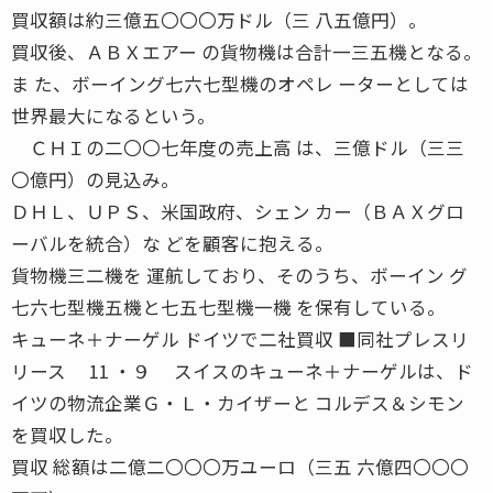
買収額は約三億五〇〇〇万ドル（三 八五億円）。
買収後、ＡＢＸエアー の貨物機は合計一三五機となる。
ま た、ボーイング七六七型機のオペレ ーターとしては
世界最大になるという。
ＣＨＩの二〇〇七年度の売上高 は、三億ドル（三三
〇億円）の見込み。
ＤＨＬ、ＵＰＳ、米国政府、シェン カー（ＢＡＸグロ
ーバルを統合）な どを顧客に抱える。
貨物機三二機を 運航しており、そのうち、ボーイン グ
七六七型機五機と七五七型機一機 を保有している。
キューネ＋ナーゲル ドイツで二社買収 ■同社プレスリ
リース 11 ・９ スイスのキューネ＋ナーゲルは、ド
イツの物流企業Ｇ・Ｌ・カイザーと コルデス＆シモン
を買収した。
買収 総額は二億二〇〇〇万ユーロ（三五 六億四〇〇〇