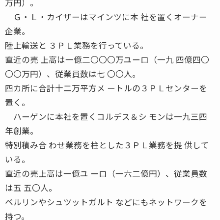
万円）。
Ｇ・Ｌ・カイザーはマインツに本 社を置くオーナー
企業。
陸上輸送と ３ＰＬ業務を行っている。
直近の売 上高は一億二〇〇〇万ユーロ（一九 四億四〇
〇〇万円）、従業員数は七 〇〇人。
四カ所に合計十二万平方メ ートルの３ＰＬセンターを
置く。
ハーゲンに本社を置くコルデス＆シ モンは一九三四
年創業。
特別積み合 わせ業務を柱とした３ＰＬ業務を提 供して
いる。
直近の売上高は一億ユ ーロ（一六二億円）、従業員数
は五 五〇人。
ベルリンやシュツットガルト などにもネットワークを
持つ。