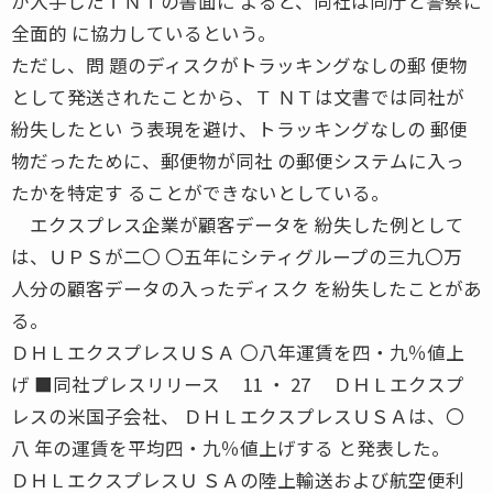
が入手したＴＮＴの書面に よると、同社は同庁と警察に
全面的 に協力しているという。
ただし、問 題のディスクがトラッキングなしの郵 便物
として発送されたことから、Ｔ ＮＴは文書では同社が
紛失したとい う表現を避け、トラッキングなしの 郵便
物だったために、郵便物が同社 の郵便システムに入っ
たかを特定す ることができないとしている。
エクスプレス企業が顧客データを 紛失した例として
は、ＵＰＳが二〇 〇五年にシティグループの三九〇万
人分の顧客データの入ったディスク を紛失したことがあ
る。
ＤＨＬエクスプレスＵＳＡ 〇八年運賃を四・九％値上
げ ■同社プレスリリース 11 ・ 27 ＤＨＬエクスプ
レスの米国子会社、 ＤＨＬエクスプレスＵＳＡは、〇
八 年の運賃を平均四・九％値上げする と発表した。
ＤＨＬエクスプレスＵ ＳＡの陸上輸送および航空便利