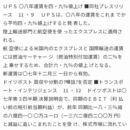
ＵＰＳ 〇八年運賃を四・九％値上げ ■同社プレスリリ
ース 11 ・９ ＵＰＳは、〇八年の運賃をこれま でか
ら平均四・九％値上げすると発 表した。
陸上輸送部門と航空便を使 ったエクスプレスに適用さ
れる。
航 空便による米国内のエクスプレスと 国際輸送の運賃
には燃油サーチャー ジ（燃油特別付加運賃）の二％を
上 乗せするため、合計六・九％の値上 げとなる。
新運賃は〇七年十二月三 一日から有効。
ドイツポスト 買収や分割の?噂話?を否定 ■トランスポ
ート・インテリジェンス 11 ・ 12 ドイツポストは〇
七年第３四半期 決算説明会で、同期のＥＢＩＴ（利 払
い前の税引前当期利益）が、前年 同期比一八・三％減
の八億四一〇 〇万ユーロ（一三六二億四二〇〇万 円）
と減益に追いこまれたことを受 け、株式市場に流れてい