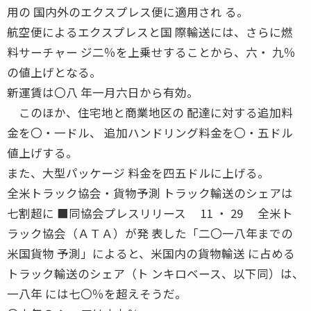
用の 国内外のエクスプレス便に適用され る。
航空便によるエクスプレスと国 際輸送には、さらに燃
料サーチャー ジ二％を上乗せすることから、六・ 九％
の値上げとなる。
新運賃は〇八 年一月六日から有効。
このほか、住宅地と商業地区の 配達に対する追加料
金を〇・一ドル、 追加ハンドリング料金を〇・五ドル
値上げする。
また、大型パッケージ 料金を四五ドルに上げる。
全米トラック協会・貨物予測 トラック輸送のシェアは
七割超に ■同協会プレスリリース 11 ・ 29 全米ト
ラック協会（ＡＴＡ）が発 表した「二〇一八年までの
米国貨物 予測」によると、米国内の貨物輸送 に占める
トラック輸送のシェア（ト ンキロベース、以下同）は、
一八年 には七〇％を超えそうだ。