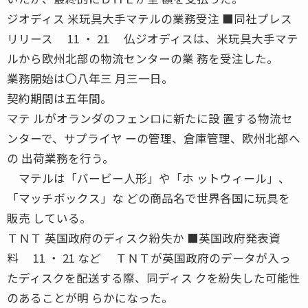
ジオディス 米玩具大手マテルの業務受注 ■同社プレス
リリース 11 ・ 21 仏ジオディスは、米玩具大手マテ
ルから欧州北部の物流センターの業 務を受注した。
業務開始は〇八年三 月三一日。
契約期間は五年間。
マテ ルがオランダのフェンロに新たに設 置する物流セ
ンターで、サプライヤ ーの管理、倉庫管理、欧州北部へ
の 出荷業務を行う。
マテルは「バービー人形」や「ホ ットウィール」、
「マッチボックス」な どの商品名で世界各国に玩具を
販売 している。
ＴＮＴ 英国政府のディスク紛失か ■英国政府発表資
料 11 ・ 21 など ＴＮＴが英国政府のデータが入っ
たディスクを配送する際、同ディス クを紛失した可能性
のあることが明 らかになった。