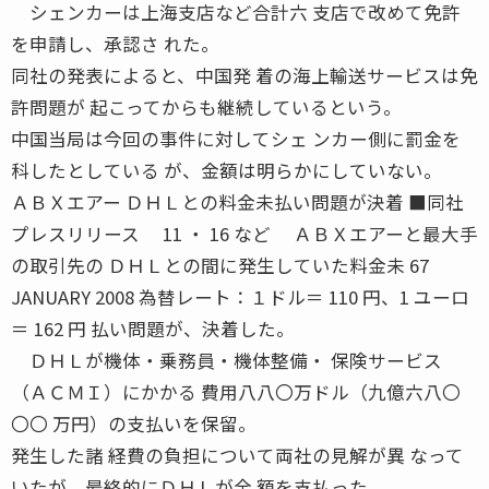
シェンカーは上海支店など合計六 支店で改めて免許
を申請し、承認さ れた。
同社の発表によると、中国発 着の海上輸送サービスは免
許問題が 起こってからも継続しているという。
中国当局は今回の事件に対してシェ ンカー側に罰金を
科したとしている が、金額は明らかにしていない。
ＡＢＸエアー ＤＨＬとの料金未払い問題が決着 ■同社
プレスリリース 11 ・ 16 など ＡＢＸエアーと最大手
の取引先の ＤＨＬとの間に発生していた料金未 67
JANUARY 2008 為替レート：１ドル＝ 110 円、1 ユーロ
＝ 162 円 払い問題が、決着した。
ＤＨＬが機体・乗務員・機体整備・ 保険サービス
（ＡＣＭＩ）にかかる 費用八八〇万ドル（九億六八〇
〇〇 万円）の支払いを保留。
発生した諸 経費の負担について両社の見解が異 なって
いたが、最終的にＤＨＬが全 額を支払った。