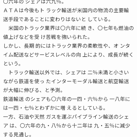
〇六年の シェアは六九％。
ＡＴＡは今後もト ラック輸送が米国内の物流の主要輸
送手段であることに変わりはないと している。
米国のトラック業界は〇六年に続 き、〇七年も燃油の
値上げなどを受 け苦戦を強いられた。
しかし、長期 的にはトラック業界の柔軟性や、オ ンタ
イム配送などサービスレベルの向 上により、成長が続く
という。
トラック輸送以外では、シェアは 二％未満と小さい
ながら鉄道を使っ たインターモーダル輸送と航空輸送
が大幅に伸びる、と予測。
鉄道輸送 のシェアも〇六年の一四・六％から 一八年に
は一四・七％とわずかに増 えるとしている。
一方、石油や天然 ガスを運ぶパイプライン輸送のシェ
ア は、〇六年の九・八％から十二年は 九・五％に減少
する見通し。