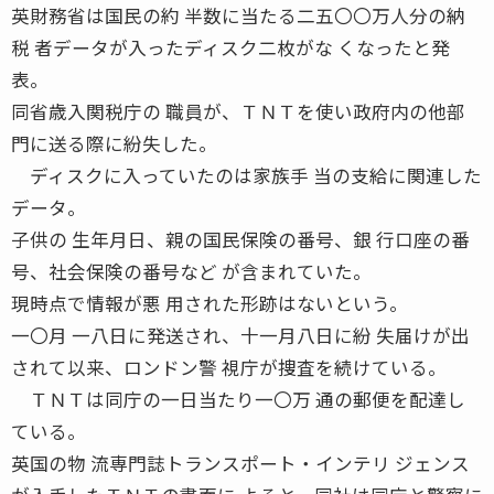
英財務省は国民の約 半数に当たる二五〇〇万人分の納
税 者データが入ったディスク二枚がな くなったと発
表。
同省歳入関税庁の 職員が、ＴＮＴを使い政府内の他部
門に送る際に紛失した。
ディスクに入っていたのは家族手 当の支給に関連した
データ。
子供の 生年月日、親の国民保険の番号、銀 行口座の番
号、社会保険の番号など が含まれていた。
現時点で情報が悪 用された形跡はないという。
一〇月 一八日に発送され、十一月八日に紛 失届けが出
されて以来、ロンドン警 視庁が捜査を続けている。
ＴＮＴは同庁の一日当たり一〇万 通の郵便を配達し
ている。
英国の物 流専門誌トランスポート・インテリ ジェンス