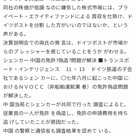
同社の株価が低調 なのに嫌気した株式市場には、プラ
イベート・エクイティファンドによる 買収を仕掛け、ド
イツポストを分割 した方がいいのではないか、という
声がある。
決算説明会での両氏の発 言は、ドイツポストが市場か
らのプ レッシャーを感じていることをうか がわせる。
シェンカー 中国の免許?偽造?問題が解決 ■トランスポ
ート・インテリジェンス 11 ・ 13 ドイツ鉄道の子会
社であるシェン カーに、〇七年八月に起こった中国 に
おけるＮＶＯＣＣ（非船舶運航業 者）の免許偽造問題
が解決した。
中 国当局とシェンカーが共同で行った 調査によると、
従業員の一人が免許 を偽造し、免許の申請費用を持ち
逃 げしていたことが原因だった。
中国 の警察と通信省も調査結果を認めて いる。