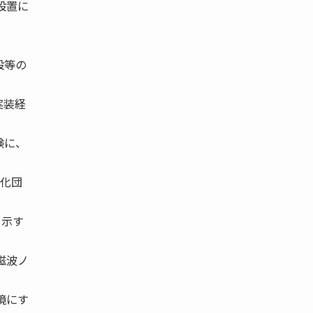
設置に
。
設等の
実装経
験に、
準化団
を示す
磁波ノ
境にす