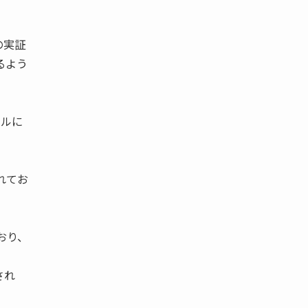
の実証
るよう
アルに
れてお
おり、
され