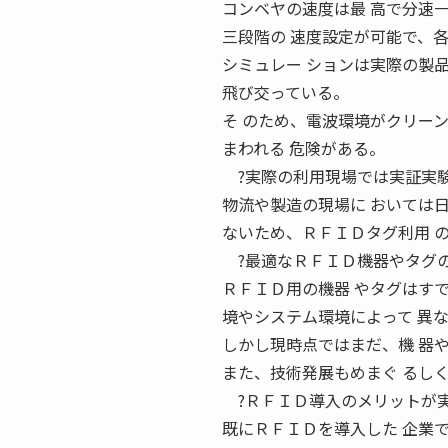
コンベヤの速度は最 高で分速
三段階の 速度設定が可能で、
シミュレー ションは実際の製
飛び交っている。
そ のため、電波環境がクリー
まわれる 危険がある。
?実際の利用現場では実証実験
物流や製造の現場に おいては
ないため、ＲＦＩＤタグ利用 
?最適なＲＦＩＤ機器やタグの
ＲＦＩＤ用の機器 やタグはす
境やシステム環境によって 異
しかし現時点ではまだ、機 器
また、技術発展もめまぐ るし
?ＲＦＩＤ導入のメリットが実
既にＲＦＩＤを導入した 企業