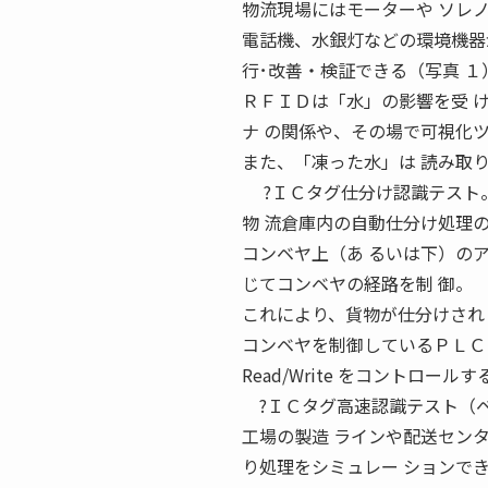
物流現場にはモーターや ソレ
電話機、水銀灯などの環境機器が 
行･改善・検証できる（写真 １
ＲＦＩＤは「水」の影響を受 
ナ の関係や、その場で可視化
また、「凍った水」は 読み取
?ＩＣタグ仕分け認識テスト
物 流倉庫内の自動仕分け処理
コンベヤ上（あ るいは下）の
じてコンベヤの経路を制 御。
これにより、貨物が仕分けされ
コンベヤを制御しているＰＬＣ
Read/Write をコントロ
?ＩＣタグ高速認識テスト（ベ
工場の製造 ラインや配送セン
り処理をシミュレー ションで