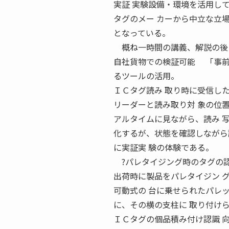
実証 実験設備・環境を活用し
タグのメー カーから中立な立
となっている。
概ね一時間の講義、解説の後に
自社貨物での検証可能 「事前
るツールの活用。
ＩＣタグ読み 取り時に受信し
リーダーと読み取り対 象の位
アルタイムに見ながら、読み 
化するが、状態を確認しながら試行
に実証実 験の体験である。
?パレタイジング時のタグの認
出荷時に製品をパレタイジン 
可動式の 台に乗せられたパレ
に、その横の支柱に 取り付け
ＩＣタグの個品積み付け認識 