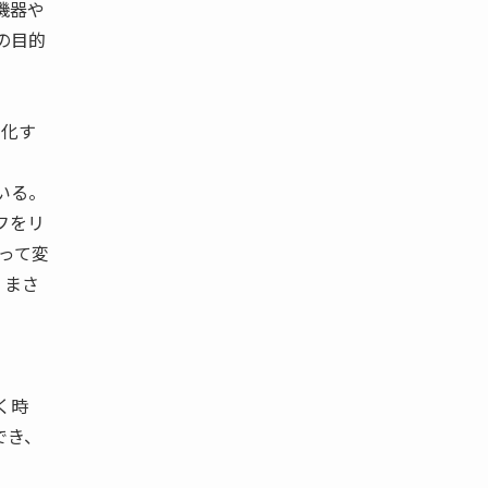
機器や
の目的
 化す
いる。
フをリ
って変
、まさ
く時
でき、