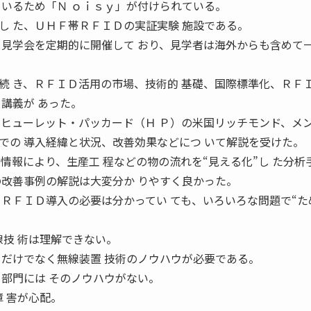
ているため「Ｎ ｏｉｓｙ」が付けられている。
 た、ＵＨＦ帯ＲＦＩＤの実証実験 施設である。
、見学会を定期的に開催して おり、見学者は海外からも含めて一
 き、ＲＦＩＤ活用の市場、技術的 基礎、国際標準化、ＲＦ
講義が あった。
、ヒューレット・パッカード（Ｈ Ｐ）の米国リッチモンド、メ
での 導入経緯と状況、改善効果などにつ いて解説を受けた。
情報により、生産工 程などの物の流れを“見える化”し た分析
の改善事例の解説は大変分か りやすく良かった。
 ＲＦＩＤ導入の必要は分かってい ても、いろいろな問題で“た
技 術は理解できない。
Ｔだけでなく無線装置 技術のノウハウが必要である。
Ｔ部門には そのノウハウがない。
 害が心配。