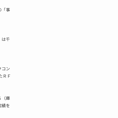
の「事
」は千
クコン
たＲＦ
Ｓ（庫
実績を