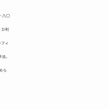
 八〇
ＩＤ利
ンフィ
手法、
めら