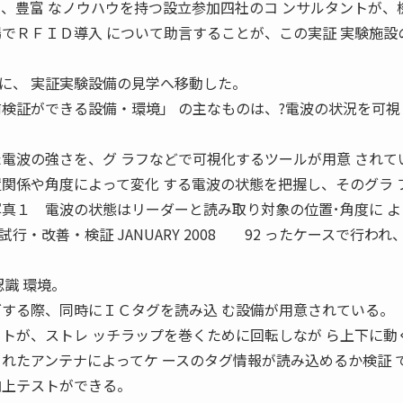
て、豊富 なノウハウを持つ設立参加四社のコ ンサルタントが、
場でＲＦＩＤ導入 について助言することが、この実証 実験施設
、 実証実験設備の見学へ移動した。
検証ができる設備・環境」 の主なものは、?電波の状況を可視
た電波の強さを、グ ラフなどで可視化するツールが用意 されて
置関係や角度によって変化 する電波の状態を把握し、そのグラ 
写真１ 電波の状態はリーダーと読み取り対象の位置･角度に よ
・改善・検証 JANUARY 2008 92 ったケースで行われ
識 環境。
グする際、同時にＩＣタグを読み込 む設備が用意されている。
ットが、ストレ ッチラップを巻くために回転しなが ら上下に動
られたアンテナによってケ ースのタグ情報が読み込めるか検証 
向上テストができる。