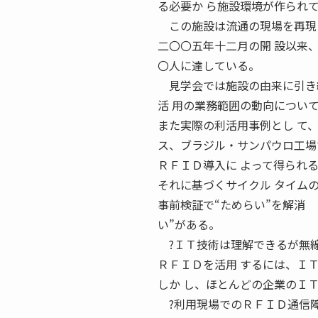
る必要か ら施設環境が作られ
この施設は流通の現場を再現し
二〇〇五年十二月の開 設以来
〇人に達している。
見学会では施設の由来に引き続
活 用の業務範囲の動向について
また実際の利活用事例とし て
ス、ブラジル・サンパウロ工場
ＲＦＩＤ導入に よって得られる
それに基づくサイクル タイム
事前検証で“ためらい”を解消
い”がある。
?ＩＴ技術は理解できるが無線
ＲＦＩＤを活用 するには、Ｉ
しか し、ほとんどの企業のＩ
?利用現場でのＲＦＩＤ通信障