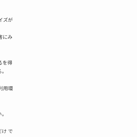
イズが
害にみ
るを得
る。
利用環
い。
け で