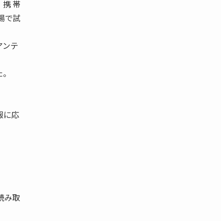
携 帯
 場で試
アンテ
た。
報に応
読み取