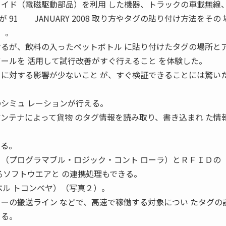
ノイド（電磁駆動部品）を利用 した機器、トラックの車載無線、
91 JANUARY 2008 取り方やタグの貼り付け方法をその
）。
けるが、飲料の入ったペットボトル に貼り付けたタグの場所と
ツールを 活用して試行改善がすぐ行えること を体験した。
りに対する影響が少ないこと が、すぐ検証できることには驚い
。
のシミュ レーションが行える。
アンテナによって貨物 のタグ情報を読み取り、書き込まれ た情
 る。
 （プログラマブル・ロジック・コント ローラ）とＲＦＩＤの
ールするソフトウエアと の連携処理もできる。
ル トコンベヤ）（写真２）。
ターの搬送ライン などで、高速で稼働する対象につい たタグの
きる。