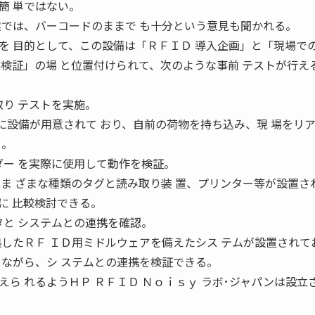
簡 単ではない。
業では、バーコードのままで も十分という意見も聞かれる。
を 目的として、この設備は「ＲＦＩＤ 導入企画」と「現場で
前検証」の場 と位置付けられて、次のような事前 テストが行え
取り テストを実施。
に設備が用意されて おり、自前の荷物を持ち込み、現 場をリ
る。
ダー を実際に使用して動作を検証。
さま ざまな種類のタグと読み取り装 置、プリンター等が設置さ
に 比較検討できる。
タと システムとの連携を確認。
拠したＲＦ ＩＤ用ミドルウェアを備えたシス テムが設置されて
しながら、シ ステムとの連携を検証できる。
ら れるようＨＰ ＲＦＩＤ Ｎｏｉｓｙ ラボ･ジャパンは設立