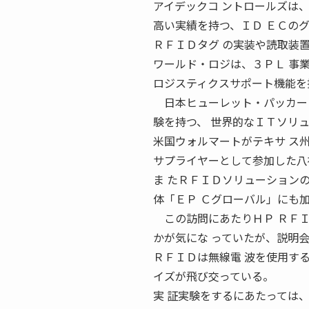
アイデックコ ントロールズは
高い実績を持つ、ＩＤ ＥＣの
ＲＦＩＤタグ の実装や読取装置
ワールド・ロジは、３ＰＬ 事
ロジスティクスサポート機能を
日本ヒューレット・パッカード
験を持つ、 世界的なＩＴソリュ
米国ウォルマートがテキサ ス
サプライヤーとして参加した八
ま たＲＦＩＤソリューションの
体「ＥＰ Ｃグローバル」にも
この訪問にあたりＨＰ ＲＦＩ
かが気にな っていたが、説明
ＲＦＩＤは無線電 波を使用す
イズが飛び交っている。
実 証実験をするにあたっては