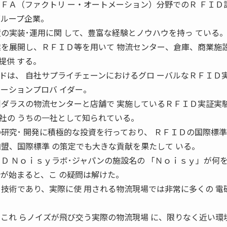
、ＦＡ（ファクトリ ー・オートメーション）分野でのＲ ＦＩＤ
グループ企業。
の実装･運用に関 して、豊富な経験とノウハウを持っ ている
業を展開し、ＲＦＩＤ等を用いて 物流センター、倉庫、商業施
提供 する。
は、 自社サプライチェーンにおけるグロ ーバルなＲＦＩＤ
ーションプロバ イダー。
州ダラスの物流センターと店舗で 実施しているＲＦＩＤ実証実
社の うちの一社として知られている。
研究･ 開発に積極的な投資を行っており、 ＲＦＩＤの国際標
加盟、国際標準 の策定でも大きな貢献を果たして いる。
Ｄ Ｎｏｉｓｙラボ･ジャパンの施設名の 「Ｎｏｉｓｙ」が何
会が始まると、こ の疑問は解けた。
る技術であり、実際に使 用される物流現場では非常に多くの 電
、これ らノイズが飛び交う実際の物流現場 に、限りなく近い環