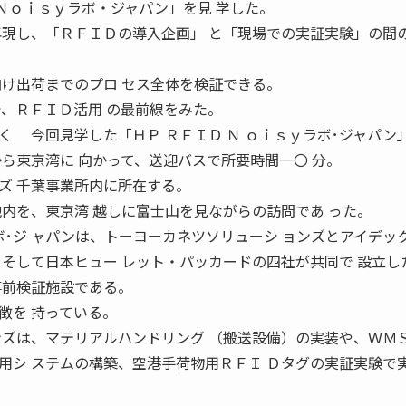
 Ｎｏｉｓｙラボ・ジャパン」を見 学した。
再現し、「ＲＦＩＤの導入企画」 と「現場での実証実験」の間
向け出荷までのプロ セス全体を検証できる。
で、ＲＦＩＤ活用 の最前線をみた。
く 今回見学した「ＨＰ ＲＦＩＤ Ｎ ｏｉｓｙラボ･ジャパン
ら東京湾に 向かって、送迎バスで所要時間一〇 分。
ズ 千葉事業所内に所在する。
地内を、東京湾 越しに富士山を見ながらの訪問であ った。
ボ･ジ ャパンは、トーヨーカネツソリューシ ョンズとアイデッ
、そして日本ヒュー レット・パッカードの四社が共同で 設立し
事前検証施設である。
を 持っている。
ンズは、マテリアルハンドリング （搬送設備）の実装や、ＷＭ
用シ ステムの構築、空港手荷物用ＲＦＩ Ｄタグの実証実験で
。