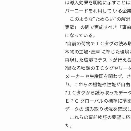
は導入効果を明確に示すことは
バーコードを利用して いる企
このような“ためらい”の解消
実験」 の間で実施すべき「事
になっている。
?自前の荷物でＩＣタグの読み
本物の工場･倉庫 に準じた環境
再現した環境でテス トが行え
?異なる種類のＩＣタグやリー
メ ーカーや生産国を問わず、
り、これらの機能や性能が自由
?ＩＣタグから読み取ったデー
ＥＰＣ グローバルの標準に準
データの 読み取り状況を確認
これらの事前検証の要望に応え
た。