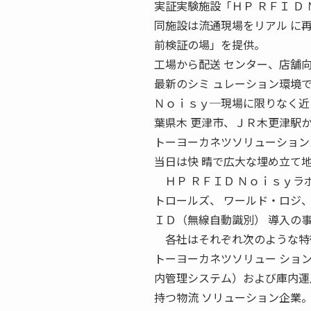
実証実験施設「ＨＰ ＲＦＩ Ｄ
同施設は流通現場をリアル に
前検証の場」を提供。
工場から配送 センター、店舗
最新のシミ ュレーション環境
Ｎｏｉｓｙ─現場に限りなく近
葉県木 更津市、ＪＲ木更津駅か
トーヨーカネツソリューション
当日は快 晴で広大な埋め立て
ＨＰ ＲＦＩＤ Ｎｏｉｓｙラ
トロールズ、 ワールド・ロジ
ＩＤ（無線自動識別） 導入の
各社はそれぞれ次のような特徴
トーヨーカネツソリュー ショ
内管理システム）および庫内運
持つ物流 ソリューション企業