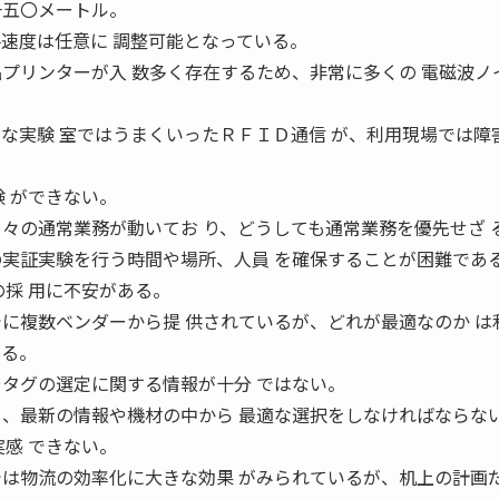
一五〇メートル。
各速度は任意に 調整可能となっている。
品プリンターが入 数多く存在するため、非常に多くの 電磁波ノ
ンな実験 室ではうまくいったＲＦＩＤ通信 が、利用現場では障
 ができない。
日々の通常業務が動いてお り、どうしても通常業務を優先せざ 
の実証実験を行う時間や場所、人員 を確保することが困難であ
採 用に不安がある。
でに複数ベンダーから提 供されているが、どれが最適なのか は
なる。
やタグの選定に関する情報が十分 ではない。
く、最新の情報や機材の中から 最適な選択をしなければならな
感 できない。
では物流の効率化に大きな効果 がみられているが、机上の計画だ