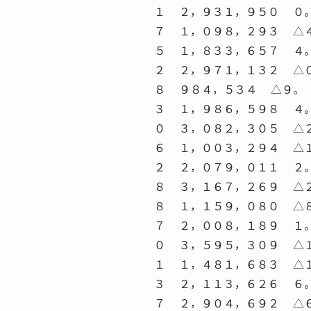
１ ２，９３１，９５０ ０
７ １，０９８，２９３ △
５ １，８３３，６５７ ４
２ ２，９７１，１３２ △
８ ９８４，５３４ △９。
３ １，９８６，５９８ ４
０ ３，０８２，３０５ △
６ １，００３，２９４ △
２ ２，０７９，０１１ ２
８ ３，１６７，２６９ △
８ １，１５９，０８０ △
７ ２，００８，１８９ １
０ ３，５９５，３０９ △
１ １，４８１，６８３ △
３ ２，１１３，６２６ ６
７ ２，９０４，６９２ △