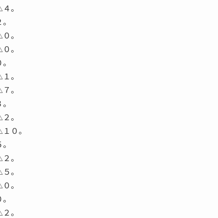
△４。
２。
△０。
△０。
０。
△１。
△７。
３。
△２。
△１０。
５。
△２。
△５。
△０。
０。
△２。