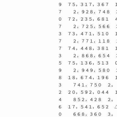
９ ７５，３１７，３６７ 
７ ２，９２８，７４８ 
０ ７２，２３５，６８１ 
７ ２，７２５，５６６ 
３ ７３，４７１，５１０ 
７ ２，７７１，１１８ 
７ ７４，４４８，３８１ 
３ ２，８６８，６５４ 
５ ７５，１３６，５１３ 
９ ２，９４９，５８０ 
８ １８，６７４，１９６ 
３ ７４１，７５０ ２。
２ ２０，５９２，０４４ 
４ ８５２，４２８ ２。
６ １７，５４１，６５２ 
０ ６６８，３６０ ３。