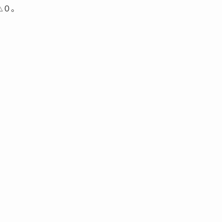
△０。
。
。
。
。
。