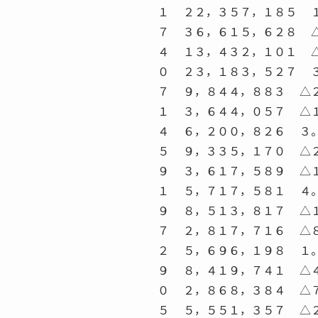
１ ２２，３５７，１８５ 
７ ３６，６１５，６２８ 
４ １３，４３２，１０１ 
０ ２３，１８３，５２７ 
７ ９，８４４，８８３ △
１ ３，６４４，０５７ △
４ ６，２００，８２６ ３
５ ９，３３５，１７０ △
９ ３，６１７，５８９ △
１ ５，７１７，５８１ ４
９ ８，５１３，８１７ △
７ ２，８１７，７１６ △
２ ５，６９６，１９８ １
９ ８，４１９，７４１ △
０ ２，８６８，３８４ △
５ ５，５５１，３５７ △