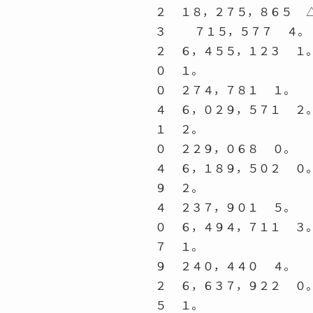
２ １８，２７５，８６５ 
３ ７１５，５７７ ４。
２ ６，４５５，１２３ １
０ １。
０ ２７４，７８１ １。
４ ６，０２９，５７１ ２
１ ２。
０ ２２９，０６８ ０。
４ ６，１８９，５０２ ０
９ ２。
４ ２３７，９０１ ５。
０ ６，４９４，７１１ ３
７ １。
９ ２４０，４４０ ４。
２ ６，６３７，９２２ ０
５ １。