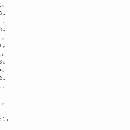
１。
３。
４。
３。
１。
１。
１。
３。
０。
２。
１。
１。
△１。