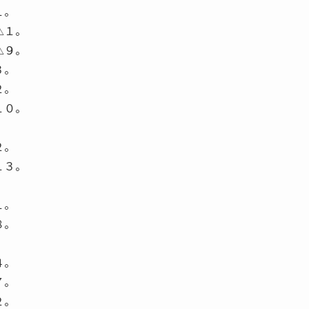
１。
△１。
△９。
３。
２。
１０。
。
２。
１３。
。
１。
８。
。
４。
７。
２。