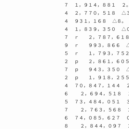
７ １，９１４，８８１ ２
４ ２，７７０，５１８ △
４ ９３１，１６８ △８。
４ １，８３９，３５０ △
７ ｒ ２，７８７，６１
９ ｒ ９９３，８６６ 
５ ｒ １，７９３，７５
２ ｐ ２，８６１，６０
７ ｐ ９４３，３５０ 
２ ｐ １，９１８，２５
４ ７０，８４７，１４４ 
６ ２，６９４，５１８ 
５ ７３，４８４，０５１ 
７ ２，７６３，５６８ 
６ ７４，０８５，６２７ 
８ ２，８４４，０９７ 