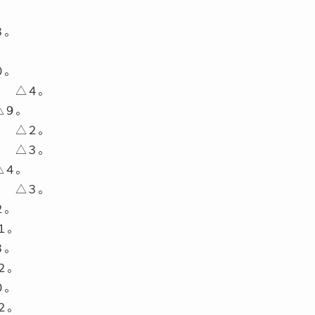
。
３。
０。
８ △４。
△９。
２ △２。
５ △３。
△４。
５ △３。
２。
１。
３。
２。
０。
２。