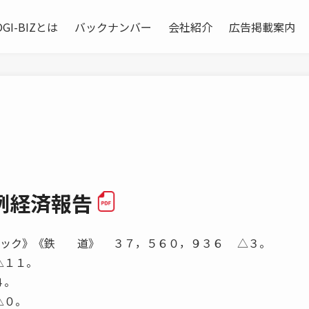
OGI-BIZとは
バックナンバー
会社紹介
広告掲載案内
例経済報告
8《トラック》《鉄 道》 ３７，５６０，９３６ △３。
△１１。
４。
△０。