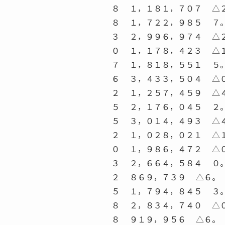
８ １，１８１，７０７ △
８ １，７２２，９８５ ７
３ ２，９９６，９７４ △
０ １，１７８，４２３ △
７ １，８１８，５５１ ５
６ ３，４３３，５０４ △
２ １，２５７，４５９ △
５ ２，１７６，０４５ ２
５ ３，０１４，４９３ △
２ １，０２８，０２１ △
０ １，９８６，４７２ △
３ ２，６６４，５８４ ０
２ ８６９，７３９ △６。
５ １，７９４，８４５ ３
８ ２，８３４，７４０ △
８ ９１９，９５６ △６。