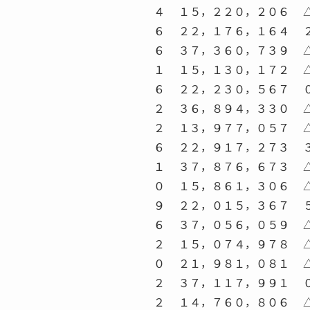
４ １５，２２０，２０６ 
６ ２２，１７６，１６４ 
６ ３７，３６０，７３９ 
１ １５，１３０，１７２ 
６ ２２，２３０，５６７ 
２ ３６，８９４，３３０ 
２ １３，９７７，０５７ 
６ ２２，９１７，２７３ 
１ ３７，８７６，６７３ 
０ １５，８６１，３０６ 
９ ２２，０１５，３６７ 
６ ３７，０５６，０５９ 
２ １５，０７４，９７８ 
０ ２１，９８１，０８１ 
２ ３７，１１７，９９１ 
２ １４，７６０，８０６ 