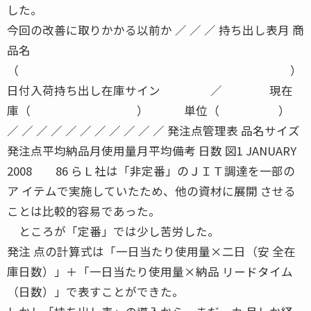
した。
今回の改善に取りかかる以前か ／ ／ ／ 持ち出し表月 商
品名
（ ）
日付入荷持ち出し在庫サイン ／ 現在
庫（ ） 単位（ ）
／ ／ ／ ／ ／ ／ ／ ／ ／ ／ ／ 発注点管理表 品名サイズ
発注点平均納品月使用量月平均備考 日数 図1 JANUARY
2008 86 らＬ社は「非定番」のＪＩＴ調達を一部の
ア イテムで実施していたため、他の資材に展開 させる
ことは比較的容易であった。
ところが「定番」では少し苦労した。
発注 点の計算式は「一日当たり使用量×二日（安 全在
庫日数）」＋「一日当たり使用量×納品 リードタイム
（日数）」で表すことができた。