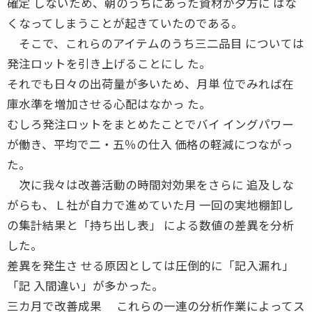
確定 しないため、朝のうちにあった資材が夕方に はな
くなってしまうことが起きていたのである。
そこで、これらのアイテムのうち三二品目 については
発注ロットを引き上げることにし た。
それでも日々の出荷量が多いため、月単 位でみれば在
庫水準を増加させる心配はなかっ た。
むしろ発注ロットをまとめたことでバイ イングパワー
が働き、平均で二・五％の仕入 価格の軽減につながっ
た。
次に我々は改善活動の時間対効果をさらに 追及しな
がらも、Ｌ社が自力で進めていた月 一回の実地棚卸し
の集計結果と「持ち出し表」 による数値の差異を分析
した。
差異を発生さ せる原因としては圧倒的に「記入漏れ」
「記 入間違い」が多かった。
三カ月で改善成果 これらの一連の分析作業によってス