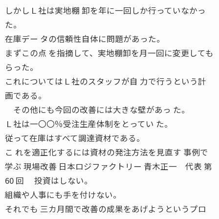
しかしＬ社は実地棚 卸を年に一回しか行っていなかっ
た。
在庫デー タの信頼性自体に問題があった。
まずこの点 を指摘して、実地棚卸を月一回に変更しても
らった。
これについてはＬ社のスタッフが自 力で行うという計
画である。
その他にも今回の改善には大きな壁があっ た。
Ｌ社は一〇〇％受注生産体制をとってい た。
従って在庫はすべて調達資材である。
こ れを適正化するには資材の発注方法を見直す 事例で
学ぶ 現場改善 日本ロジファクトリー 青木正一 代表 第
60 回 投資はしない。
組織や人事にも手を付けない。
それでも 三カ月間で改善の成果をあげようというプロ