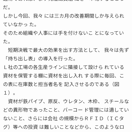
だ。
しかし今回、我々 には三カ月の改善期間しか与えられ
ていなかっ た。
そのため組織や人事には手を付けないこ とになってい
た。
短期決戦で最大の効果を出す方法として、 我々は先ず
「持ち出し表」の導入を行った。
Ｌ社の工場の各生産ラインに隣接して設けら れている
資材を保管する棚に資材を出し入れ する際に毎回、こ
の表に在庫数と担当者名を 記入させるのである（図
１）。
資材が鉄パイプ、原反、ウレタン、木枠、 スチールな
どの異形物であったこと、バーコー ド管理には適してい
ないこと、さらには会社 の規模からＲＦＩＤ（ＩＣタ
グ）等への投資 は難しいことなどから、このようなロ