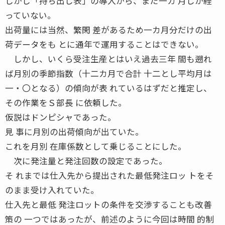
しかし「持ち出し表」の導入から、まだ一カ 月しか経
っていない。
出荷量には当然、繁閑 差があるため一カ月分だけの出
荷データをも とに通年で運用することはできない。
しかし、いくら受注生産とはいえ過去三年 間も遡れ
ば月別の季節指数（十二カ月で合計 十二とし平均月は
一・〇となる）の傾向が表 れているはずだと推定し、
その作業をＳ部長 に依頼した。
仮説はドンピシャであった。
見 事に月別の出荷傾向が出ていた。
これを月別 在庫係数として乗じることにした。
次に発注量と発注回数の設定であった。
そ れまでは仕入先から提出された最低発注ロッ トをそ
のまま受け入れていた。
仕入先と最低 発注ロットの条件を交渉することも改善
策の 一つではあったが、前述のように今回は時間 的制