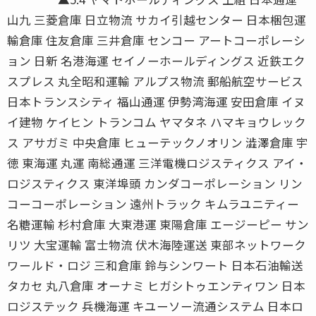
山九 三菱倉庫 日立物流 サカイ引越センター 日本梱包運
輸倉庫 住友倉庫 三井倉庫 センコー アートコーポレーシ
ョン 日新 名港海運 セイノーホールディングス 近鉄エク
スプレス 丸全昭和運輸 アルプス物流 郵船航空サービス
日本トランスシティ 福山通運 伊勢湾海運 安田倉庫 イヌ
イ建物 ケイヒン トランコム ヤマタネ ハマキョウレック
ス アサガミ 中央倉庫 ヒューテックノオリン 澁澤倉庫 宇
徳 東海運 丸運 南総通運 三洋電機ロジスティクス アイ・
ロジスティクス 東洋埠頭 カンダコーポレーション リン
コーコーポレーション 遠州トラック キムラユニティー
名糖運輸 杉村倉庫 大東港運 東陽倉庫 エージーピー サン
リツ 大宝運輸 富士物流 伏木海陸運送 東部ネットワーク
ワールド・ロジ 三和倉庫 鈴与シンワート 日本石油輸送
タカセ 丸八倉庫 オーナミ ヒガシトゥエンティワン 日本
ロジステック 兵機海運 キユーソー流通システム 日本ロ