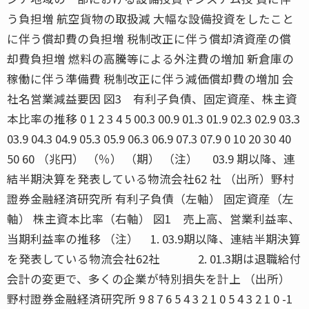
う負担増 航空貨物の取扱減 大幅な設備投資をしたこと
に伴う償却費の負担増 税制改正に伴う償却済資産の償
却費負担増 燃料の高騰等による外注費の増加 新倉庫の
稼働に伴う準備費 税制改正に伴う減価償却費の増加 会
社名営業減益要因 図3 有利子負債、固定資産、株主資
本比率の推移 0 1 2 3 4 5 00.3 00.9 01.3 01.9 02.3 02.9 03.3
03.9 04.3 04.9 05.3 05.9 06.3 06.9 07.3 07.9 0 10 20 30 40
50 60 （兆円） （％） （期） （注） 03.9 期以降、連
結半期決算を発表している物流会社62 社 （出所）野村
證券金融経済研究所 有利子負債（左軸） 固定資産（左
軸） 株主資本比率（右軸） 図1 売上高、営業利益率、
当期利益率の推移 （注） 1. 03.9期以降、連結半期決算
を発表している物流会社62社 2. 01.3期は退職給付
会計の変更で、多くの企業が特別損失を計上 （出所）
野村證券金融経済研究所 9 8 7 6 5 4 3 2 1 0 5 4 3 2 1 0 -1