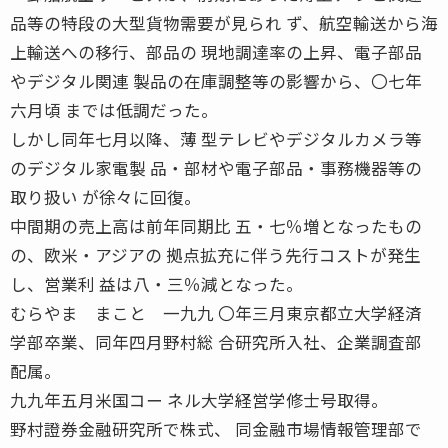
品等の特段の大型貨物需要が見られ ず、航空輸送から海
上輸送への移行、部品の 現地調達率の上昇、電子部品
やデジタル関連 製品の在庫調整等の影響から、〇七年
六月頃 までは低調だった。
しかし同年七月以降、薄 型テレビやデジタルカメラ等
のデジタル家電製 品・部材や電子部品・事務機器等の
取り扱い が徐々に回復。
中間期の売上高は前年同期比 五・七％増となったもの
の、欧米・アジアの 拠点拡充に伴う先行コストが発生
し、営業利 益は八・三％減となった。
むらやま まこと 一九九 〇年三月東京都立大学経済
学部卒業、同年四月野村総 合研究所入社、企業調査部
配属。
九九年五月米国コー ネル大学経営学修士号取得。
野村證券金融研究所で株式、 同金融市場情報管理部で