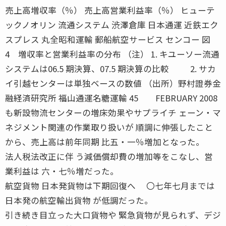
売上高増収率（％） 売上高営業利益率（％） ヒューテ
ックノオリン 流通システム 渋澤倉庫 日本通運 近鉄エク
スプレス 丸全昭和運輸 郵船航空サービス センコー 図
4 増収率と営業利益率の分布 （注） 1. キユーソー流通
システムは06.5 期決算、07.5 期決算の比較 2. サカ
イ引越センターは単独ベースの数値 （出所）野村證券金
融経済研究所 福山通運名糖運輸 45 FEBRUARY 2008
も新設物流センターの増床効果やサプライチ ェーン・マ
ネジメント関連の作業取り扱いが 順調に伸張したこと
から、売上高は前年同期 比五・一％増加となった。
法人税法改正に伴 う減価償却費の増加等をこなし、営
業利益は 六・七％増だった。
航空貨物 日本発貨物は下期回復へ 〇七年七月までは
日本発の航空輸出貨物 が低調だった。
引き続き目立った大口貨物や 緊急貨物が見られず、デジ