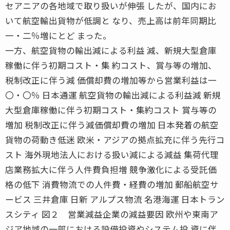
セアニアの各地域で取り扱いが伸張 したが、国内にお
いて航空輸出貨物が低調と なり、売上高は前年同期比
一・二％増にとど まった。
一方、航空貨物の輸出減による利益 減、新規大型倉庫
稼働に伴う初期コスト・集 約コスト、賞与等の増加、
税制改正に伴う減 価償却費の増加等から営業利益は一
〇・〇％ 日本通運 航空貨物の輸出減による利益減 新規
大型倉庫稼働に伴う初期コスト・集約コスト 賞与等の
増加 税制改正に伴う減価償却費の増加 日本発着の航空
貨物の荷動き低迷 欧米・アジアの拠点拡充に伴う先行コ
スト 海外現地法人における扱い減による減益 集荷代理
店業務拡大に伴う人件費負担増 競争激化による受託価
格の低下 消費物流での人件費・経費の増加 郵船航空サ
ービス 三井倉庫 日新 アルプス物流 名港海運 日本トラン
スシティ 図２ 営業減益企業の減益要因 欧州や東南ア
ジア地域の一部における設備投資やシステム投 資に伴