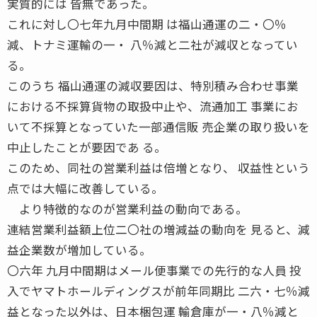
実質的には 皆無であった。
これに対し〇七年九月中間期 は福山通運の二・〇％
減、トナミ運輸の一・ 八％減と二社が減収となってい
る。
このうち 福山通運の減収要因は、特別積み合わせ事業
における不採算貨物の取扱中止や、流通加工 事業にお
いて不採算となっていた一部通信販 売企業の取り扱いを
中止したことが要因であ る。
このため、同社の営業利益は倍増となり、 収益性という
点では大幅に改善している。
より特徴的なのが営業利益の動向である。
連結営業利益額上位二〇社の増減益の動向を 見ると、減
益企業数が増加している。
〇六年 九月中間期はメール便事業での先行的な人員 投
入でヤマトホールディングスが前年同期比 二六・七％減
益となった以外は、日本梱包運 輸倉庫が一・八％減と