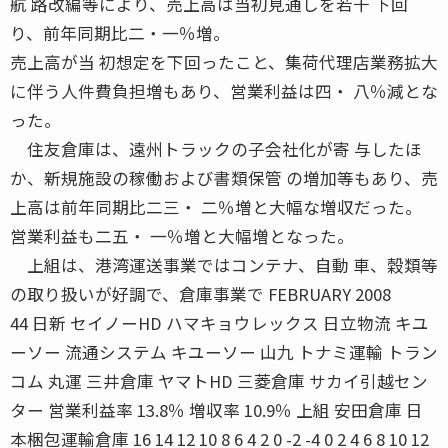
航 路改編等により、売上高は当初見通しを若干 下回
り、前年同期比二・一％増。
売上高が当 初想定を下回ったこと、集荷代理店業務拡大
に伴う人件費負担増もあり、営業利益は四・ 八％減とな
った。
住友倉庫は、遠州トラックの子会社化が寄 与したほ
か、新規施設の稼働および書類保管 の増加等もあり、売
上高は前年同期比二三・ 二％増と大幅な増収だった。
営業利益も二五・ 一％増と大幅増となった。
上組は、港湾運送事業ではコンテナ、自動 車、穀類等
の取り扱いが好調で、倉庫事業で FEBRUARY 2008
44 日新 セイノーHD ハマキョウレックス 日立物流 キユ
ーソー 流通システム キユーソー 山九 トナミ運輸 トラン
コム 丸運 三井倉庫 ヤマトHD 三菱倉庫 サカイ引越セン
ター 営業利益率 13.8％ 増収率 10.9％ 上組 安田倉庫 日
本梱包運輸倉庫 16 14 12 10 8 6 4 2 0 -2 -4 0 2 4 6 8 10 12