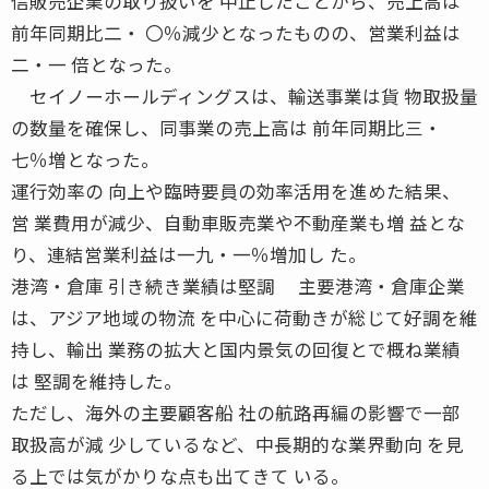
信販売企業の取り扱いを 中止したことから、売上高は
前年同期比二・ 〇％減少となったものの、営業利益は
二・一 倍となった。
セイノーホールディングスは、輸送事業は貨 物取扱量
の数量を確保し、同事業の売上高は 前年同期比三・
七％増となった。
運行効率の 向上や臨時要員の効率活用を進めた結果、
営 業費用が減少、自動車販売業や不動産業も増 益とな
り、連結営業利益は一九・一％増加し た。
港湾・倉庫 引き続き業績は堅調 主要港湾・倉庫企業
は、アジア地域の物流 を中心に荷動きが総じて好調を維
持し、輸出 業務の拡大と国内景気の回復とで概ね業績
は 堅調を維持した。
ただし、海外の主要顧客船 社の航路再編の影響で一部
取扱高が減 少しているなど、中長期的な業界動向 を見
る上では気がかりな点も出てきて いる。