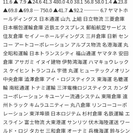
11.6 ▲ 7.9 ▲24.6 41.3 480.0 4.0 38.1 56.8 58.0 1.4 ▲23.8
▲69.8 ▲69.8 ─ 750.0 ▲41.7 ▲92.2 ─── 6.7 ヤマトホ
ールディングス 日本通運 山九 上組 日立物流 三菱倉庫
日本梱包運輸倉庫 近鉄エクスプレス 郵船航空サービス
住友倉庫 セイノーホールディングス 三井倉庫 日新 セン
コー アートコーポレーション アルプス物流 名港海運 丸
全昭和運輸 日本トランスシティ 福山通運 ヤマタネ 安田
倉庫 アサガミ イヌイ建物 伊勢湾海運 ハマキョウレック
ス ケイヒン トランコム 宇徳 丸運 ヒューテックノオリン
中央倉庫 澁澤倉庫 アイ・ロジスティクス 東海運 名糖運
輸 南総通運 トナミ運輸 三洋電機ロジスティクス カンダ
コーポレーション キユーソー流通システム 東陽倉庫 遠
州トラック キムラユニティー 丸八倉庫 リンコーコーポ
レーション 東洋埠頭 日本ロジテム 杉村倉庫 名鉄運輸 エ
スライン 富士物流 大東港運 サンリツ 伏木海陸運送 ワー
ルド・ロジ タカセ 三和倉庫 オーナミ 兵機海運 鈴与シン