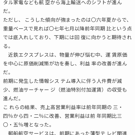
タル家電なども航 空から海上輸送へのシフトが進ん
だ。
ただし、 こうした傾向が強まったのは〇六年夏からで、
重量ベースで見れば〇七年七月以降前年同期 比という点
では底入れしており、下期には回 復に向かうと期待され
る。
近鉄エクスプレスは、物量が伸び悩む中、運 賃原価
を中心に原価削減策が功を奏し、利益 率の改善が進ん
だ。
前期に発生した情報シス テム導入に伴う人件費が減
少、燃油サーチャー ジ（燃油特別付加運賃）の収受も
進んだ。
こ れらの結果、売上高営業利益率は前年同期の 三・
四％から四・二％に改善、営業利益は前 年同期比三
〇・五％増となった。
郵船航空サービスは、前期にあった薄型テ レビ関連