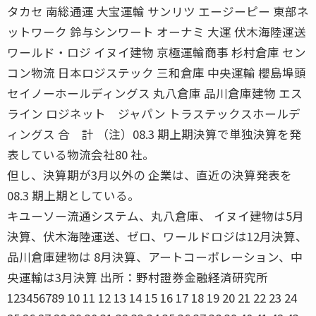
タカセ 南総通運 大宝運輸 サンリツ エージーピー 東部ネ
ットワーク 鈴与シンワート オーナミ 大運 伏木海陸運送
ワールド・ロジ イヌイ建物 京極運輸商事 杉村倉庫 セン
コン物流 日本ロジステック 三和倉庫 中央運輸 櫻島埠頭
セイノーホールディングス 丸八倉庫 品川倉庫建物 エス
ライン ロジネット ジャパン トラステックスホールデ
ィングス 合 計 （注）08.3 期上期決算で単独決算を発
表している物流会社80 社。
但し、決算期が3月以外の 企業は、直近の決算発表を
08.3 期上期としている。
キユーソー流通システム、丸八倉庫、 イヌイ建物は5月
決算、伏木海陸運送、ゼロ、ワールドロジは12月決算、
品川倉庫建物は 8月決算、アートコーポレーション、中
央運輸は3月決算 出所：野村證券金融経済研究所
123456789 10 11 12 13 14 15 16 17 18 19 20 21 22 23 24