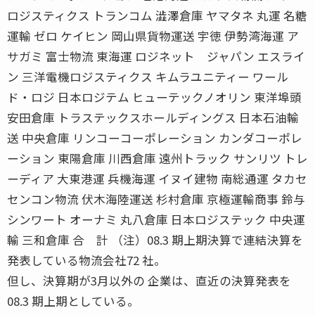
ロジスティクス トランコム 澁澤倉庫 ヤマタネ 丸運 名糖
運輸 ゼロ ケイヒン 岡山県貨物運送 宇徳 伊勢湾海運 ア
サガミ 富士物流 東海運 ロジネット ジャパン エスライ
ン 三洋電機ロジスティクス キムラユニティー ワール
ド・ロジ 日本ロジテム ヒューテックノオリン 東洋埠頭
安田倉庫 トラステックスホールディングス 日本石油輸
送 中央倉庫 リンコーコーポレーション カンダコーポレ
ーション 東陽倉庫 川西倉庫 遠州トラック サンリツ トレ
ーディア 大東港運 兵機海運 イヌイ建物 南総通運 タカセ
センコン物流 伏木海陸運送 杉村倉庫 京極運輸商事 鈴与
シンワート オーナミ 丸八倉庫 日本ロジステック 中央運
輸 三和倉庫 合 計 （注）08.3 期上期決算で連結決算を
発表している物流会社72 社。
但し、決算期が3月以外の 企業は、直近の決算発表を
08.3 期上期としている。