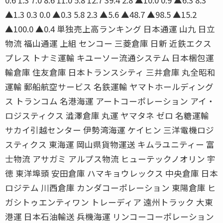
▲1.3 0.3 0.0 ▲0.3 5.8 2.3 ▲5.6 ▲48.7 ▲98.5 ▲15.2
▲100.0 ▲0.4 単独売上高ランキング 日本通運 山九 日立
物流 福山通運 上組 センコー 三菱倉庫 日新 近鉄エクス
プレス トナミ運輸 キユーソー流通システム 日本梱包運
輸倉庫 住友倉庫 日本トランスシティ 三井倉庫 丸全昭和
運輸 郵船航空サービス 名鉄運輸 ヤマトホールディング
ス トランコム 名港海運 アートコーポレーション アイ・
ロジスティクス 澁澤倉庫 丸運 ヤマタネ ゼロ 名糖運輸
サカイ引越センター 伊勢湾海運 ケイヒン 三洋電機ロジ
スティクス 東海運 岡山県貨物運送 キムラユニティー 富
士物流 アサガミ アルプス物流 ヒューテックノオリン 宇
徳 東洋埠頭 安田倉庫 ハマキョウレックス 中央倉庫 日本
ロジテム 川西倉庫 カンダコーポレーション 東陽倉庫 ヒ
ガシトゥエンティワン トレーディア 遠州トラック 大東
港運 日本石油輸送 兵機海運 リンコーコーポレーション