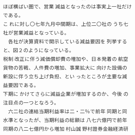
ほぼ横ばい圏で、営業 減益となったのは事実上一社だけ
である。
こ れに対し〇七年九月中間期は、上位二〇社の うち七
社が営業減益となっている。
各社が決算資料で開示している減益要因を 列挙する
と、図２のようになっている。
税制 改正に伴う減価償却費の増加や、日本発着の 航空
貨物の苦戦、人件費の増加、事業拡大に 向けた設備の
新設に伴う立ち上げ負担、とい ったところが主要な減
益要因である。
下期に かけてさらに減益企業が増加するのか、今後 の
注目点の一つとなろう。
六二社の連結当期利益率は二・二％で前年 同期と同
水準となったが、当期利益の総額は 八七六億円で前年
同期の八二七億円から増加 村山誠 野村證券金融経済研