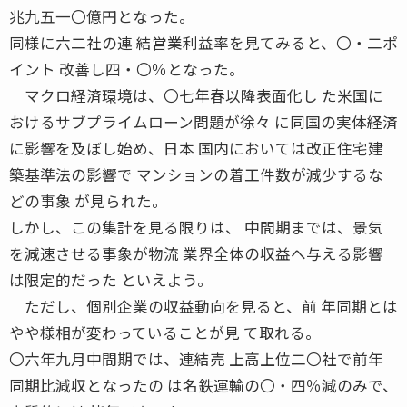
兆九五一〇億円となった。
同様に六二社の連 結営業利益率を見てみると、〇・二ポ
イント 改善し四・〇％となった。
マクロ経済環境は、〇七年春以降表面化し た米国に
おけるサブプライムローン問題が徐々 に同国の実体経済
に影響を及ぼし始め、日本 国内においては改正住宅建
築基準法の影響で マンションの着工件数が減少するな
どの事象 が見られた。
しかし、この集計を見る限りは、 中間期までは、景気
を減速させる事象が物流 業界全体の収益へ与える影響
は限定的だった といえよう。
ただし、個別企業の収益動向を見ると、前 年同期とは
やや様相が変わっていることが見 て取れる。
〇六年九月中間期では、連結売 上高上位二〇社で前年
同期比減収となったの は名鉄運輸の〇・四％減のみで、