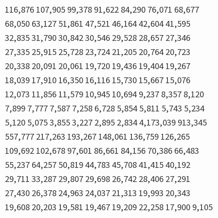
116,876 107,905 99,378 91,622 84,290 76,071 68,677
68,050 63,127 51,861 47,521 46,164 42,604 41,595
32,835 31,790 30,842 30,546 29,528 28,657 27,346
27,335 25,915 25,728 23,724 21,205 20,764 20,723
20,338 20,091 20,061 19,720 19,436 19,404 19,267
18,039 17,910 16,350 16,116 15,730 15,667 15,076
12,073 11,856 11,579 10,945 10,694 9,237 8,357 8,120
7,899 7,777 7,587 7,258 6,728 5,854 5,811 5,743 5,234
5,120 5,075 3,855 3,227 2,895 2,834 4,173,039 913,345
557,777 217,263 193,267 148,061 136,759 126,265
109,692 102,678 97,601 86,661 84,156 70,386 66,483
55,237 64,257 50,819 44,783 45,708 41,415 40,192
29,711 33,287 29,807 29,698 26,742 28,406 27,291
27,430 26,378 24,963 24,037 21,313 19,993 20,343
19,608 20,203 19,581 19,467 19,209 22,258 17,900 9,105