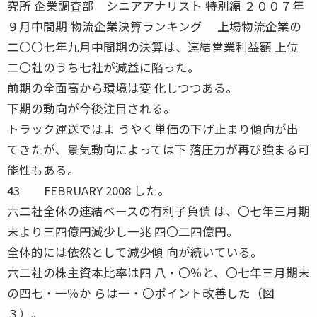
究所 企業調査部 シニアアナリスト 特別編 ２００７年
９月中間期 物流企業決算ランキング 上場物流企業の
二〇〇七年九月中間期の決算は、連結営業利益額 上位
二〇社のうち七社が減益に陥った。
前期の全面高から環境は変 化しつつある。
下期の動向が今後注目される。
トラック運送ではよ うやく単価の下げ止まり傾向が出
てきたが、景気動向によっては下 落圧力が再び強まる可
能性もある。
43 FEBRUARY 2008 した。
六二社全体の連結ベースの有利子負債 は、〇七年三月期
末より三四億円減少し一兆 四〇二四億円。
全体的には依然として減少傾 向が続いている。
六二社の株主資本比率は四 八・〇％と、〇七年三月期末
の四七・一％か らは一・〇ポイント改善した（図
３）。