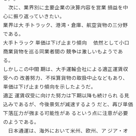
次に、業界別に主要企業の決算内容を営業 損益を中
心に振り返っていきたい。
業界は大 手トラック、港湾・倉庫、航空貨物の三分野
である。
大手トラック 単価は下げ止まり傾向 依然として小口
商業貨物を巡る同業者間の 競争は激しいもようであ
る。
しかしこの中間 期は、大手運輸会社による適正運賃収
受への 改善努力、不採算貨物の取扱中止などもあり、
単価は下げ止まり傾向を示したようだ。
適正 運賃収受に向けた努力は下期以降も続けられ る見
込みであるが、今後景気が減速するよう だと、再び単価
下落圧力が強まる可能性があ るという点に注意が必要
のようである。
日本通運は、海外において米州、欧州、ア ジア・オ