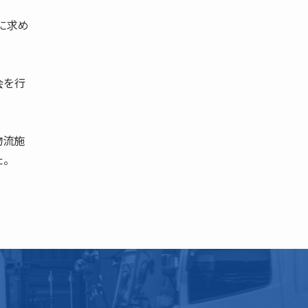
に求め
会を行
物流施
た。