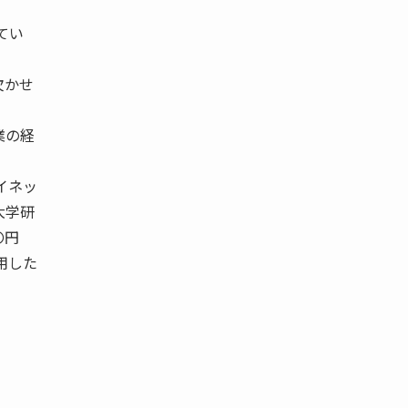
てい
欠かせ
業の経
イネッ
大学研
〇円
用した