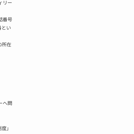
ィリー
話番号
番とい
の所在
ーへ問
制度」