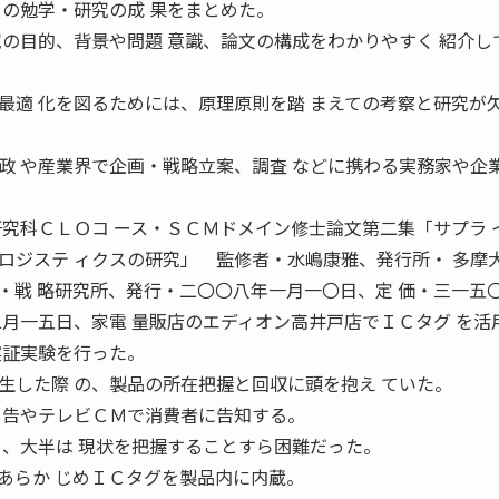
ての勉学・研究の成 果をまとめた。
究の目的、背景や問題 意識、論文の構成をわかりやすく 紹介し
適 化を図るためには、原理原則を踏 まえての考察と研究が
政 や産業界で企画・戦略立案、調査 などに携わる実務家や企
科ＣＬＯコ ース・ＳＣＭドメイン修士論文第二集「サプラ 
ロジステ ィクスの研究」 監修者・水嶋康雅、発行所・ 多摩
・戦 略研究所、発行・二〇〇八年一月一〇日、定 価・三一五
月一五日、家電 量販店のエディオン高井戸店でＩＣタグ を活
実証実験を行った。
した際 の、製品の所在把握と回収に頭を抱え ていた。
 告やテレビＣＭで消費者に告知する。
く、大半は 現状を把握することすら困難だった。
らか じめＩＣタグを製品内に内蔵。