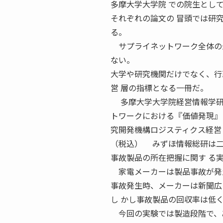
多摩大学大学院 での院生とし
それぞれの論文の 冒頭では研
る。
サプライネットワーク全体の最
ない。
大学や研究機関だけでなく、行
営 層の指標となる一冊だ。
多摩大学大学院経営情報学研究
トワークにおける『価値発現』
究開発機構ロジスティクス経営
（税込） みずほ情報総研は二
事故製品の所在把握に関す る
家電メーカーは製品事故が発生
事故発生時、メーカーは新聞広
し かし事故製品の回収率は低
今回の実験では製造段階で、あ