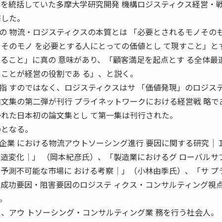
 を統括していた多摩大学研究開発 機構ロジスティクス経営・
修した。
 物流・ロジスティクスの本質とは 「必要とされるモノその
、そのモノ を必要とする人にとっての価値とし て現すこと」と
すること」に真の 意味があり、「顧客満足を起点とす る全体最
ることが経営の役割であ る」、と説く。
 すのではなく、ロジスティクスはサ 「価値発現」のロジス
論文集の第二弾が刊行 プライネットワークにおける経営戦 略で
かれた日本初の論文集とし て第一集は刊行された。
のとなる。
業 における物流アウトソーシング進行 要因に関する研究│
構造変化│」 （岡本紀彦氏）、「製造業におけるグ ローバルサ
│予測不可能な市場に おける考察│」（小林由季氏）、「サ プ
る成功要因・阻害要因のロジステ ィクス・コンサルティング視
。
や、アウ トソーシング・コンサルティング業 務を行う社会人。