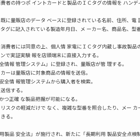
消費者の持つポ イントカードと製品のＩＣタグの情報を ハンデ
て既に量販店のデータ ベースに登録されている名前、住所、電 
 タグに記入されている製造年月日、メ ーカー名、商品名、型
い消費者には同意の上、個人情 家電にＩＣタグ内蔵し事故製品
オンで実証実験 報を店頭端末に直接入力する。
情報 管理システム」に登録され、量販店が管 理する。
 カーは量販店に対象商品の情報を送信。
安全情 報管理システムから購入者を検索。
に送信する。
つ正確 な製品把握が可能になる。
やリスクの軽減だけで なく、複雑な型番を照合したり、メー カ
 きる。
製品 安全法」が施行され、新たに「長期利用 製品安全点検