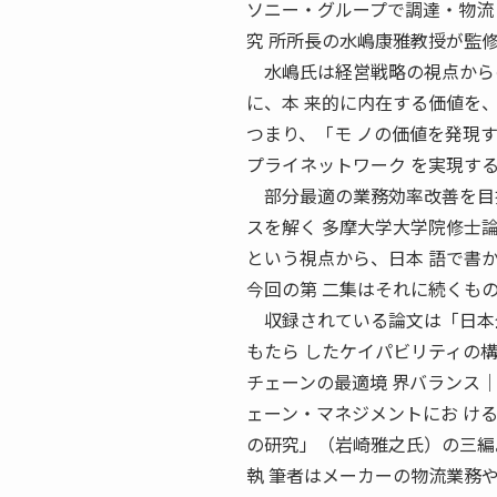
ソニー・グループで調達・物流
究 所所長の水嶋康雅教授が監
水嶋氏は経営戦略の視点からの
に、本 来的に内在する価値を
つまり、「モ ノの価値を発現
プライネットワーク を実現す
部分最適の業務効率改善を目指
スを解く 多摩大学大学院修士
という視点から、日本 語で書
今回の第 二集はそれに続くも
収録されている論文は「日本企
もたら したケイパビリティの
チェーンの最適境 界バランス
ェーン・マネジメントにお け
の研究」（岩崎雅之氏）の三編
執 筆者はメーカーの物流業務