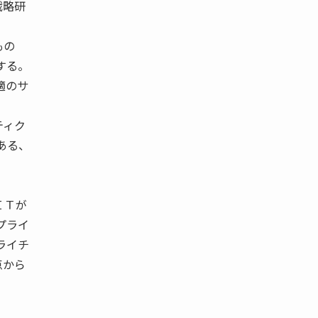
戦略研
もの
する。
適のサ
ティク
ある、
ＩＴが
プライ
ライチ
点から