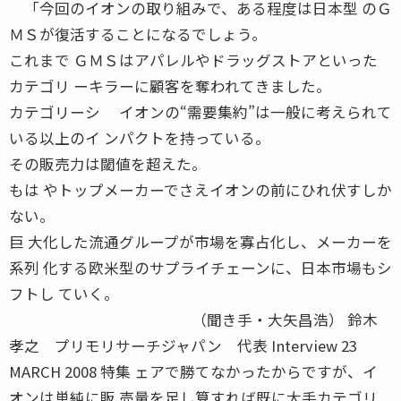
「今回のイオンの取り組みで、ある程度は日本型 のＧ
ＭＳが復活することになるでしょう。
これまで ＧＭＳはアパレルやドラッグストアといった
カテゴリ ーキラーに顧客を奪われてきました。
カテゴリーシ イオンの“需要集約”は一般に考えられて
いる以上のイ ンパクトを持っている。
その販売力は閾値を超えた。
もは やトップメーカーでさえイオンの前にひれ伏すしか
ない。
巨 大化した流通グループが市場を寡占化し、メーカーを
系列 化する欧米型のサプライチェーンに、日本市場もシ
フトし ていく。
（聞き手・大矢昌浩） 鈴木
孝之 プリモリサーチジャパン 代表 Interview 23
MARCH 2008 特集 ェアで勝てなかったからですが、イ
オンは単純に販 売量を足し算すれば既に大手カテゴリ