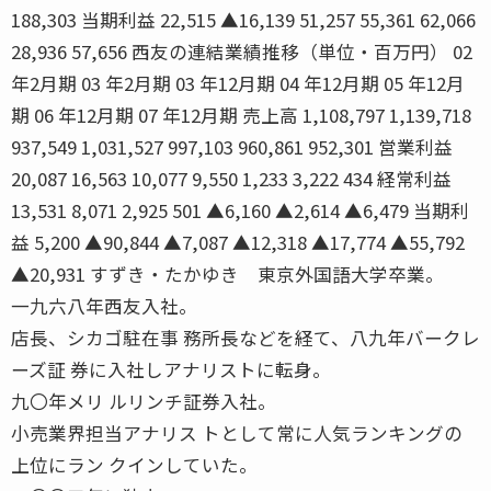
188,303 当期利益 22,515 ▲16,139 51,257 55,361 62,066
28,936 57,656 西友の連結業績推移（単位・百万円） 02
年2月期 03 年2月期 03 年12月期 04 年12月期 05 年12月
期 06 年12月期 07 年12月期 売上高 1,108,797 1,139,718
937,549 1,031,527 997,103 960,861 952,301 営業利益
20,087 16,563 10,077 9,550 1,233 3,222 434 経常利益
13,531 8,071 2,925 501 ▲6,160 ▲2,614 ▲6,479 当期利
益 5,200 ▲90,844 ▲7,087 ▲12,318 ▲17,774 ▲55,792
▲20,931 すずき・たかゆき 東京外国語大学卒業。
一九六八年西友入社。
店長、シカゴ駐在事 務所長などを経て、八九年バークレ
ーズ証 券に入社しアナリストに転身。
九〇年メリ ルリンチ証券入社。
小売業界担当アナリス トとして常に人気ランキングの
上位にラン クインしていた。