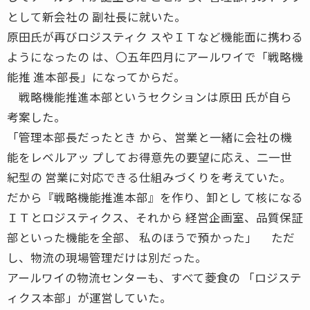
として新会社の 副社長に就いた。
原田氏が再びロジスティク スやＩＴなど機能面に携わる
ようになったの は、〇五年四月にアールワイで「戦略機
能推 進本部長」になってからだ。
戦略機能推進本部というセクションは原田 氏が自ら
考案した。
「管理本部長だったとき から、営業と一緒に会社の機
能をレベルアッ プしてお得意先の要望に応え、二一世
紀型の 営業に対応できる仕組みづくりを考えていた。
だから『戦略機能推進本部』を作り、卸とし て核になる
ＩＴとロジスティクス、それから 経営企画室、品質保証
部といった機能を全部、 私のほうで預かった」 ただ
し、物流の現場管理だけは別だった。
アールワイの物流センターも、すべて菱食の 「ロジステ
ィクス本部」が運営していた。