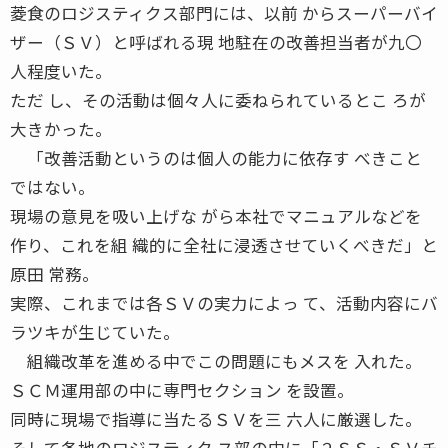
菱食のロジスティクス部門には、以前 からスーパーバイ
ザー（ＳＶ）と呼ばれる現 地駐在の改善担当者が九〇
人程度いた。
ただ し、その活動は個々人に委ねられているとこ ろが
大きかった。
「改善活動というのは個人の能力に依存す べきこと
ではない。
現場の意見を吸い上げな がら本社でマニュアルなどを
作り、これを組 織的に全社に浸透させていくべきだ」と
原田 常務。
実際、これまでは各ＳＶの実力によっ て、活動内容にバ
ラツキが生じていた。
組織改革を進める中でこの問題にもメスを 入れた。
ＳＣＭ運用部の中に専門セクション を設置。
同時に現場で指導に当たるＳＶを三 六人に厳選した。
そして各地のロジスティク ス部の中に「２ＳＳ・ＳＶチ