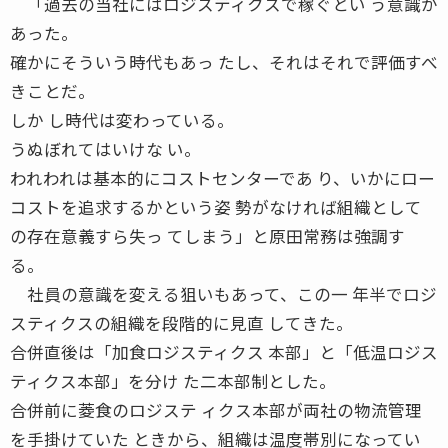
「過去の当社にはロジスティクスで稼ぐとい う意識が
あった。
確かにそういう時代もあっ たし、それはそれで評価すべ
きことだ。
しか し時代は変わっている。
うぬぼれてはいけな い。
われわれは基本的にコストセンターであ り、いかにロー
コストを追求するかという姿 勢がなければ組織として
の存在意義すら失っ てしまう」と原田常務は強調す
る。
社員の意識を変える狙いもあって、この一 年半でロジ
スティクスの組織を段階的に見直 してきた。
合併直後は「加食ロジスティクス 本部」と「低温ロジス
ティクス本部」を分け た二本部制とした。
合併前に菱食のロジステ ィクス本部が両社の物流管理
を手掛けていた ときから、組織は温度帯別になってい