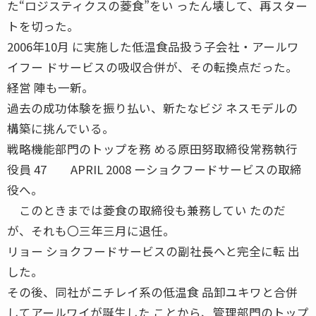
た“ロジスティクスの菱食”をい ったん壊して、再スター
トを切った。
2006年10月 に実施した低温食品扱う子会社・アールワ
イフー ドサービスの吸収合併が、その転換点だった。
経営 陣も一新。
過去の成功体験を振り払い、新たなビジ ネスモデルの
構築に挑んでいる。
戦略機能部門のトップを務 める原田努取締役常務執行
役員 47 APRIL 2008 ーショクフードサービスの取締
役へ。
このときまでは菱食の取締役も兼務してい たのだ
が、それも〇三年三月に退任。
リョー ショクフードサービスの副社長へと完全に転 出
した。
その後、同社がニチレイ系の低温食 品卸ユキワと合併
してアールワイが誕生した ことから、管理部門のトップ