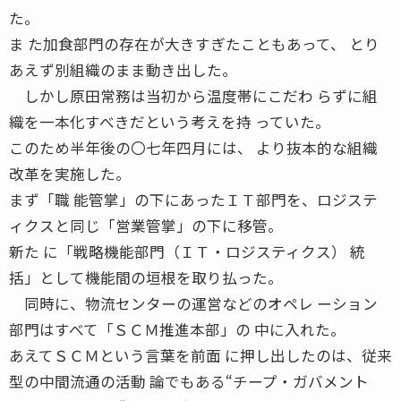
た。
ま た加食部門の存在が大きすぎたこともあって、 とり
あえず別組織のまま動き出した。
しかし原田常務は当初から温度帯にこだわ らずに組
織を一本化すべきだという考えを持 っていた。
このため半年後の〇七年四月には、 より抜本的な組織
改革を実施した。
まず「職 能管掌」の下にあったＩＴ部門を、ロジステ
ィクスと同じ「営業管掌」の下に移管。
新た に「戦略機能部門（ＩＴ・ロジスティクス） 統
括」として機能間の垣根を取り払った。
同時に、物流センターの運営などのオペレ ーション
部門はすべて「ＳＣＭ推進本部」の 中に入れた。
あえてＳＣＭという言葉を前面 に押し出したのは、従来
型の中間流通の活動 論でもある“チープ・ガバメント