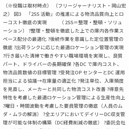
（※役職は取材時点） （フリージャーナリスト・岡山宏
之） 図3 「2SS 活動」の推進による物流品質向上とロ
ーコスト徹底の実現 （ 2SS＝整理・整頓・ソリュ
ーション） ?整理・整頓を徹底した上での庫内各作業ス
ペース配分の最適化 ?後続作業を意識した定位置管理の
徹底 ?出荷ランクに応じた最適ロケーション管理の実現
?行き届いた清掃で働きやすい職場環境を実現し、良質
パート、ドライバーの長期確保 ?各DC で庫内コスト、
物流品質数値の目標管理 ?受発注OP センターとDC 運用
担当による協議→在庫量の適正化 ?発注単位、入庫頻度
を見直し、メーカーと共同した物流コスト改善 ?得意先
特性を考慮した最適ロケーション管理による生産性向上
?曜日・時間波動を考慮した要員管理の徹底（人員のム
ダ・ムラの解消） ?全エリアにおいてデイリーDC収支管
理が可能な体制の構築（DC経費削減の徹底） ?委託会社