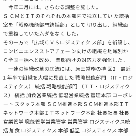
今年二月には、さらなる調整を施した。
Ｓ ＣＭとＩＴのそれぞれの本部内で独立してい た統括
室を「戦略機能部門統括部」として 切り出し、組織面
で重複していたムダをなく した。
その一方で「広域ＣＶＳロジスティク ス部」を新設し、
コンビニエンスストアチェー ン向けの組織を地域別か
ら全国一括へと改め、 業態向けの対応力を強化した。
一連の組織改革の底流には、原田常務の持 図2 最近
1 年半で組織を大幅に見直した 戦略機能部門 （IT・ロジ
スティクス） 統括 戦略機能部門 （ＩＴ・ロジスティク
ス） 統括 加食営業統括 低温営業統括 管理本部 コーポレ
ート スタッフ本部 ＳＣＭ推進本部ＳＣＭ推進本部ＩＴ
ネットワーク本部ＩＴネットワーク本部 社長社長 社長
営業管掌 職能管掌営業管掌 営業管掌 ロジスティクス統
括 加食 ロジスティクス 本部 低温 ロジスティクス 本部