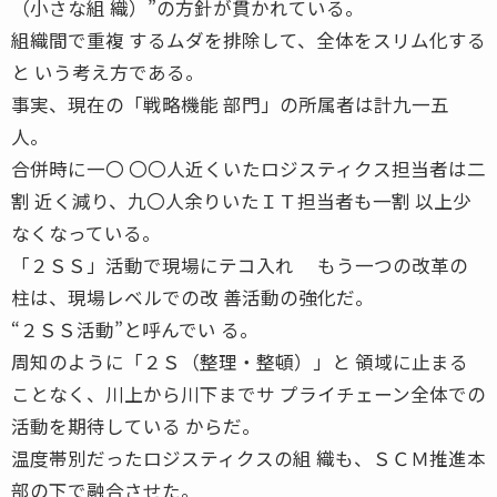
（小さな組 織）”の方針が貫かれている。
組織間で重複 するムダを排除して、全体をスリム化する
と いう考え方である。
事実、現在の「戦略機能 部門」の所属者は計九一五
人。
合併時に一〇 〇〇人近くいたロジスティクス担当者は二
割 近く減り、九〇人余りいたＩＴ担当者も一割 以上少
なくなっている。
「２ＳＳ」活動で現場にテコ入れ もう一つの改革の
柱は、現場レベルでの改 善活動の強化だ。
“２ＳＳ活動”と呼んでい る。
周知のように「２Ｓ（整理・整頓）」と 領域に止まる
ことなく、川上から川下までサ プライチェーン全体での
活動を期待している からだ。
温度帯別だったロジスティクスの組 織も、ＳＣＭ推進本
部の下で融合させた。