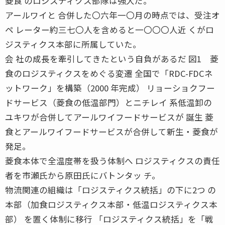
菱食 のロジスティクス部隊は強大だ。
アールワイと 合併した〇六年一〇月の時点では、受注オ
ペ レーター約三七〇人を含めると一〇〇〇人近 くがロ
ジスティクス本部に所属していた。
会 社の成長を牽引してきたという自負があるだ 図1 菱
食のロジスティクスをめぐる変遷 全国で「RDC-FDCネ
ットワーク」を構築（2000 年完成） リョーショクフー
ドサービス（菱食の低温部門）とニチレイ 系低温卸の
ユキワが合併してアールワイフードサービスが 誕生 菱
食とアールワイフードサービスが合併して新生・菱食が
発足。
菱食本体で全温度帯を扱う体制へ ロジスティクスの責任
者を市瀬氏から原田氏にバトンタッ チ。
物流関連の組織は「ロジスティクス統括」の下に2つ の
本部（加食ロジスティクス本部・低温ロジスティクス本
部） を置く体制に移行 「ロジスティクス統括」を「戦