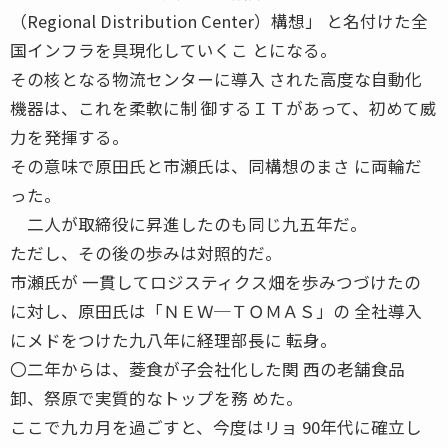
（Regional Distribution Center）構想」 と名付けた全
国インフラを具現化していくこ とになる。
その核となる物流センターに導入 された高度な自動化
機器は、これを柔軟に制 御するＩＴがあって、初めて威
力を発揮する。
その意味で原田氏と市瀬氏は、同構想のまさ に両輪だ
った。
二人が取締役に昇進したのも同じ九五年だ。
ただし、その後の歩みは対照的だ。
市瀬氏が 一貫してロジスティクス畑を歩みつづけたの
に対し、原田氏は「ＮＥＷ─ＴＯＭＡＳ」の 全社導入
にメドをつけた九八年に経理部長に 転身。
〇二年からは、菱食が子会社化した関 西の老舗食品
卸、祭原で実質的なトップを務 めた。
ここで九カ月を過ごすと、今度はリョ 90年代に確立し