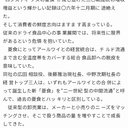
増益という輝かしい記録は〇六年十二月期に 途絶え
た。
そして消費者の鮮度志向はますま す高まっている。
従来のドライ食品中心の事 業展開では、将来性に限界
があるという危惧 を抱いていた。
菱食にとってアールワイとの経営統合は、チ ルド流通
まで含む全温度帯をカバーする総合 食品卸への脱皮を
意味していた。
同社の広田 相談役、後藤雅治現社長、中野次期社長の
経 営トップ三人は、いずれもアールワイとの合 併によ
って誕生した新「菱食」を“二一世紀 型の中間流通”と呼
んで、過去の菱食とハッ キリと区別している。
従来型の卸売業は、メーカーと小売りのニ ーズをマッ
チングさせ、そこで扱う商品の量 を増やすことで成長
してきた。