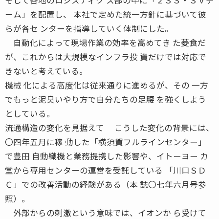
ーム」を配置し、 本社で定めた統一方針に基づいて彼
らが各セ ンターを指導していく体制にした。
自動化によって現場作業の効率を高めてき た菱食だ
が、これからは大規模なインフラ投 資だけでは対応で
きないと考えている。
機械 化による高度化は従来通りに進めるが、その 一方
でもっと泥臭いやり方で自分たちの足腰 を強くしよう
としている。
流通構造の変化を見据えて こうした変化の背景には、
〇四年五月に稼 動した「横須賀フルラインセンター」
で豊田 自動織機と業務提携した影響や、イトーヨー カ
堂から専用センターの運営を受託している 「川口ＳＤ
Ｃ」での改善活動の経験がある（本 誌〇七年六月号参
照）。
外部からの刺激という意味では、イオンか ら受けて