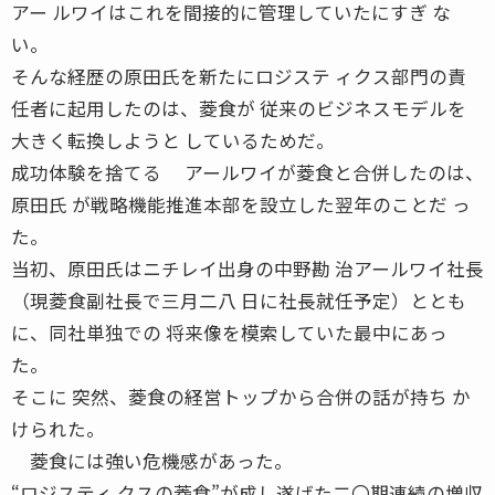
アー ルワイはこれを間接的に管理していたにすぎ な
い。
そんな経歴の原田氏を新たにロジステ ィクス部門の責
任者に起用したのは、菱食が 従来のビジネスモデルを
大きく転換しようと しているためだ。
成功体験を捨てる アールワイが菱食と合併したのは、
原田氏 が戦略機能推進本部を設立した翌年のことだ っ
た。
当初、原田氏はニチレイ出身の中野勘 治アールワイ社長
（現菱食副社長で三月二八 日に社長就任予定）ととも
に、同社単独での 将来像を模索していた最中にあっ
た。
そこに 突然、菱食の経営トップから合併の話が持ち か
けられた。
菱食には強い危機感があった。
“ロジスティ クスの菱食”が成し遂げた二〇期連続の増収