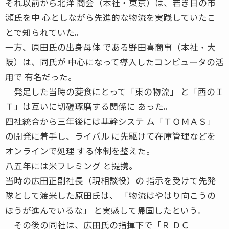
それ以前から北洋 商会（本社・東京）は、若き日の市
瀬氏を中 心としながら先進的な物流を実践していたこ
とで知られていた。
一方、原田氏の出身母体 である野田喜商事（本社・大
阪）は、同氏が 中心になって導入したコンピュータの活
用で 有名だった。
発足した当時の菱食にとって「東の物流」 と「西のＩ
Ｔ」は互いに切磋琢磨する関係に あった。
四社統合から三年後には基幹システ ム「ＴＯＭＡＳ」
の開発に着手し、ライバル に先駆けて在庫管理などを
オンラインで処理 する体制を整えた。
八五年には米フレミング と提携。
当時の広田正副社長（現相談役）の 指示を受けて先発
隊として渡米した原田氏は、 「物流はやはり向こうの
ほうが進んでいるな」 と実感して帰国したという。
その後の同社は、広田氏の指揮下で「Ｒ ＤＣ