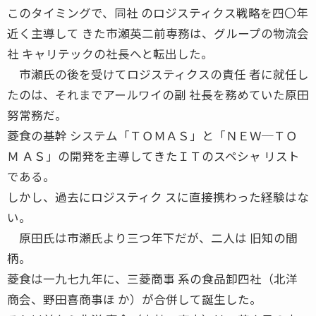
このタイミングで、同社 のロジスティクス戦略を四〇年
近く主導して きた市瀬英二前専務は、グループの物流会
社 キャリテックの社長へと転出した。
市瀬氏の後を受けてロジスティクスの責任 者に就任し
たのは、それまでアールワイの副 社長を務めていた原田
努常務だ。
菱食の基幹 システム「ＴＯＭＡＳ」と「ＮＥＷ─ＴＯ
Ｍ ＡＳ」の開発を主導してきたＩＴのスペシャ リスト
である。
しかし、過去にロジスティク スに直接携わった経験はな
い。
原田氏は市瀬氏より三つ年下だが、二人は 旧知の間
柄。
菱食は一九七九年に、三菱商事 系の食品卸四社（北洋
商会、野田喜商事ほ か）が合併して誕生した。