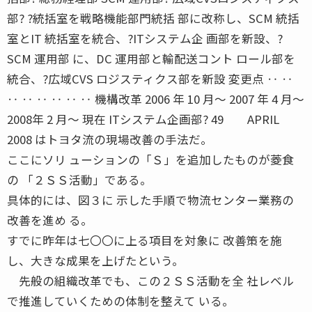
部? ?統括室を戦略機能部門統括 部に改称し、SCM 統括
室とIT 統括室を統合、?ITシステム企 画部を新設、?
SCM 運用部 に、DC 運用部と輸配送コント ロール部を
統合、?広域CVS ロジスティクス部を新設 変更点 ‥ ‥
‥ ‥ ‥ ‥ ‥ ‥ 機構改革 2006 年 10 月〜 2007 年 4 月〜
2008年 2 月〜 現在 ITシステム企画部? 49 APRIL
2008 はトヨタ流の現場改善の手法だ。
ここにソリ ューションの「Ｓ」を追加したものが菱食
の 「２ＳＳ活動」である。
具体的には、図３に 示した手順で物流センター業務の
改善を進め る。
すでに昨年は七〇〇に上る項目を対象に 改善策を施
し、大きな成果を上げたという。
先般の組織改革でも、この２ＳＳ活動を全 社レベル
で推進していくための体制を整えて いる。