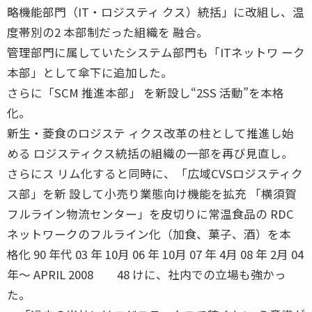
略機能部門（IT・ロジスティ クス）統括」に改組し、温
度帯別の2 本部制だった組織を 融合。
管理部門に属していたシステム部門も「ITネットワ ーク
本部」として傘下に追加した。
さらに「SCM 推進本部」 を新設し“2SS 活動”を本格
化。
新生・菱食のロジステ ィクス改革の柱として推進し始
める ロジスティクス統括の組織の一部を再び見直し。
さらにス リム化すると同時に、「広域CVSロジスティク
ス部」を新 設して小売り業態向け機能を拡充 「横須賀
フルライン物流センター」を皮切りに常温食品の RDC
ネットワークのフルライン化（加食、菓子、酒）を本
格化 90 年代 03 年 10月 06 年 10月 07 年 4月 08 年 2月 04
年〜 APRIL 2008 48 けに、社内での立場も強かっ
た。