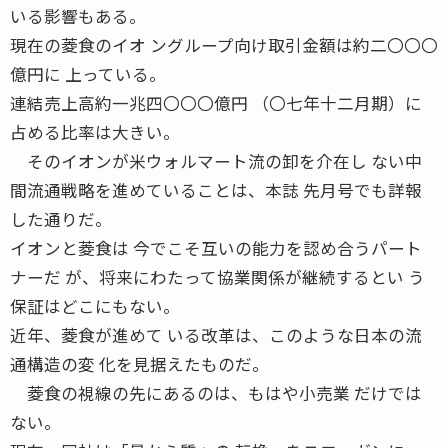
いる影響もある。
現在の菱食のイオ ングループ向け取引金額は約二〇〇〇
億円に 上っている。
連結売上高約一兆四〇〇〇億円 （〇七年十二月期）に
占める比率は大きい。
そのイオンが米ウォルマート流の卸を介在し ない中
間流通戦略を進めていることは、本誌 先月号でも詳報
した通りだ。
イオンと菱食は 今でこそ互いの能力を認め合うパート
ナーだ が、将来にわたって協業関係が継続するとい う
保証はどこにもない。
近年、菱食が進めて いる改革は、このような日本の流
通構造の変 化を見据えたものだ。
菱食の視線の先にあるのは、もはや小売業 だけでは
ない。