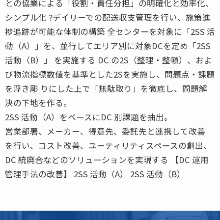
との協業による「役割・責任分担」の明確化と効率化、
シンプル化 ?デイリーでの配送収支管理を行い、施策進
捗追跡が可能な体制の構築 全センターを対象に「2SS 活
動（A）」を、並行してエリア別に対象DCを定め「2SS
活動（B）」 を実施する DC の2S（整理・整頓）、およ
び物流指標数値を基準とした2Sを実施し、問題点・課題
を浮き彫 りにした上で「無駄取り」を徹底し、問題解
決の下地を作る。
2SS 活動（A）をベースにDC 別課題を抽出。
営業部署、メーカー、得意先、委託先と連携して改善
を行い、コスト改善、ユーティリティスペースの創出、
DC 統廃合などのソリューションを実現する 【DC 運用
管理手法の改善】 2SS 活動（A） 2SS 活動（B）