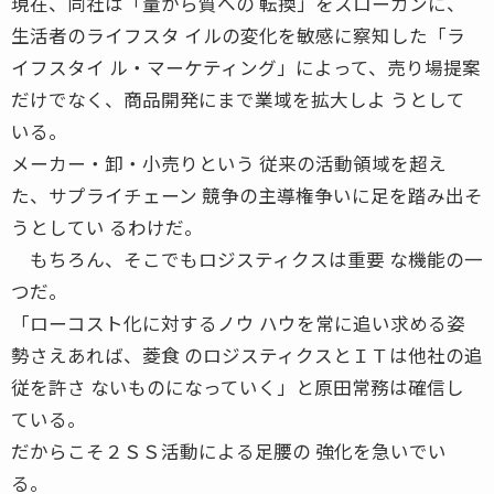
現在、同社は「量から質への 転換」をスローガンに、
生活者のライフスタ イルの変化を敏感に察知した「ラ
イフスタイ ル・マーケティング」によって、売り場提案
だけでなく、商品開発にまで業域を拡大しよ うとして
いる。
メーカー・卸・小売りという 従来の活動領域を超え
た、サプライチェーン 競争の主導権争いに足を踏み出そ
うとしてい るわけだ。
もちろん、そこでもロジスティクスは重要 な機能の一
つだ。
「ローコスト化に対するノウ ハウを常に追い求める姿
勢さえあれば、菱食 のロジスティクスとＩＴは他社の追
従を許さ ないものになっていく」と原田常務は確信し
ている。
だからこそ２ＳＳ活動による足腰の 強化を急いでい
る。