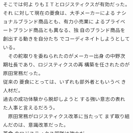
そこでは何よ りもＩＴとロジスティクスが有効だった。
それ に対して現在の菱食は、大手メーカーによる ナシ
ョナルブランド商品とも、有力小売業に よるプライベ
ートブランド商品とも異なる、独 自のブランド商品を
創出する動きを自分たち でコーディネイトしようとして
いる。
その舵取りを委ねられたのがメーカー出身 の中野次
期社長であり、ロジスティクスの再 構築を任されたのが
原田常務だった。
従来の 菱食にとっては、いずれも部外者ともいうべ き
人材だ。
過去の成功体験から脱却しようと する強い意志の表れ
た人事と言えるだろう。
原田常務がロジスティクス改革に当たって まず取り組
んだのは、意識改革だった。