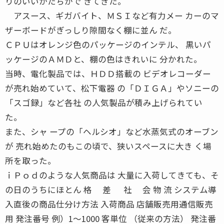
りのいいかたちがで きてきた。
アスース、ギガバイト、ＭＳＩなど有力メー カーのマ
ザーボードがぎっしり隙間なく棚に並ん だ。
ＣＰＵはオレンジ色のパッケージのインテル、 黒いパ
ッケージのＡＭＤと、棚の色はきれいに 分かれた。
当時、電化製品では、ＨＤＤ搭載の ビデオレコーダー
が売れ始めていて、松下電器 の「ＤＩＧＡ」やソニーの
「スゴ録」など各社 の人気製品が積み上げられてい
た。
また、シャ ープの「ヘルシオ」など水蒸気式のオーブン
が 売れ始めたのもこの頃で、狭いスペースに大き く場
所を取った。
ｉＰｏｄのような人気商品は 大量に入荷してきても、そ
の日のうちにほとん 格 差 社 会 物 流 システム導
入直後の商品仕分け方法 入荷商品 店舗販売用通信販売
用 発注番号 例）1〜1000 客単位 （従来の方法） 発注番