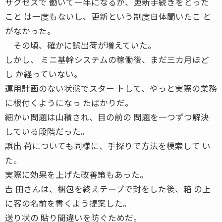
サクセスで 働いて一年になるが、更新手続きをとった
こと は一度もないし、更新という制度自体聞いたこ と
がなかった。
その頃、確かに誤出荷が増えていた。
しかし、 ミニ基幹システムの稼働後、まだ三カ月ほど
し か経っていない。
運用計画のない状態でスター トして、やっと実際の業務
に根付くようになっ たばかりだ。
細かい問題は山積され、目の前の 問題を一つずつ解決
している段階だった。
誤出 荷についても同様に、手探りで方法を模索して い
た。
実際に効果を上げた改善策もあった。
吉 田さんは、梱包を終えテープで封をした後、箱 の上
に客の名前を書くよう提案した。
送り状の 貼り間違いを防ぐためだ。