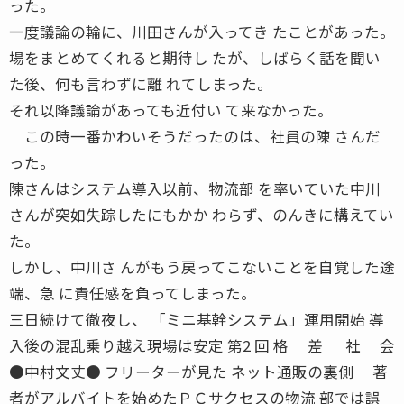
った。
一度議論の輪に、川田さんが入ってき たことがあった。
場をまとめてくれると期待し たが、しばらく話を聞い
た後、何も言わずに離 れてしまった。
それ以降議論があっても近付い て来なかった。
この時一番かわいそうだったのは、社員の陳 さんだ
った。
陳さんはシステム導入以前、物流部 を率いていた中川
さんが突如失踪したにもかか わらず、のんきに構えてい
た。
しかし、中川さ んがもう戻ってこないことを自覚した途
端、急 に責任感を負ってしまった。
三日続けて徹夜し、 「ミニ基幹システム」運用開始 導
入後の混乱乗り越え現場は安定 第2 回 格 差 社 会
●中村文丈● フリーターが見た ネット通販の裏側 著
者がアルバイトを始めたＰＣサクセスの物流 部では誤