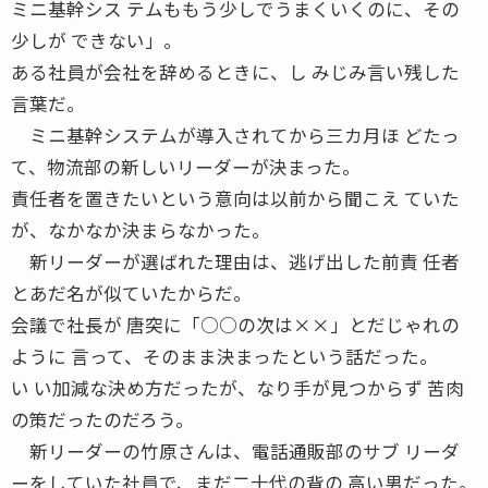
ミニ基幹シス テムももう少しでうまくいくのに、その
少しが できない」。
ある社員が会社を辞めるときに、し みじみ言い残した
言葉だ。
ミニ基幹システムが導入されてから三カ月ほ どたっ
て、物流部の新しいリーダーが決まった。
責任者を置きたいという意向は以前から聞こえ ていた
が、なかなか決まらなかった。
新リーダーが選ばれた理由は、逃げ出した前責 任者
とあだ名が似ていたからだ。
会議で社長が 唐突に「○○の次は××」とだじゃれの
ように 言って、そのまま決まったという話だった。
い い加減な決め方だったが、なり手が見つからず 苦肉
の策だったのだろう。
新リーダーの竹原さんは、電話通販部のサブ リーダ
ーをしていた社員で、まだ二十代の背の 高い男だった。