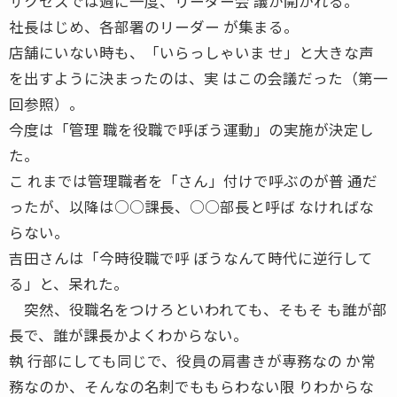
サクセスでは週に一度、リーダー会 議が開かれる。
社長はじめ、各部署のリーダー が集まる。
店舗にいない時も、「いらっしゃいま せ」と大きな声
を出すように決まったのは、実 はこの会議だった（第一
回参照）。
今度は「管理 職を役職で呼ぼう運動」の実施が決定し
た。
こ れまでは管理職者を「さん」付けで呼ぶのが普 通だ
ったが、以降は○○課長、○○部長と呼ば なければな
らない。
吉田さんは「今時役職で呼 ぼうなんて時代に逆行して
る」と、呆れた。
突然、役職名をつけろといわれても、そもそ も誰が部
長で、誰が課長かよくわからない。
執 行部にしても同じで、役員の肩書きが専務なの か常
務なのか、そんなの名刺でももらわない限 りわからな