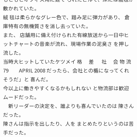
敷かれていた。
絨 毯は柔らかなグレー色で、踏み足に弾力があり、 倉
庫特有の無機質さを消し去っていた。
また、 店舗用に備え付けられた有線放送から一日中ヒ
ットチャートの音楽が流れ、現場作業の泥臭さ を押し
流した。
当時大ヒットしていたケツメイ 格 差 社 会 物 流
79 APRIL 2008 だったら、会社との楯になってくれ
そうだ」と 喜んだ。
今以上に働きやすくなるかもしれない と物流部は歓迎
ムードだった。
新リーダーの決定を、誰よりも喜んでいたのは 陳さん
だった。
陳さんは指示を出したり、人を まとめたりというのは苦
手だった。