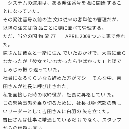
システムの運用は、ある発注番号を境に開始 するこ
とになっていた。
その発注番号以前の注 文は従来の客単位の管理だが、
以降の注文は商 品ごとに棚に並べて管理する。
ただ、当分の間 物 流 77 APRIL 2008 ついに家で倒れ
た。
陳さんは彼女と一緒に住ん でいたおかげで、大事に至ら
なかったが「彼女 がいなかったらやばかった」と後で
しみじみ振 り返っていた。
社員になるくらいなら辞めた方がマシ そんな中、吉
田さんが社長に呼び出された。
私を面接した時の取締役が、社長に昇格してい た。
この緊急事態を乗り切るために、社長は物 流部の新し
いリーダーとして吉田さんに白羽の 矢を立てた。
吉田さんは仕事に精通しているだ けでなく、スタッフ
からの信頼も厚い。