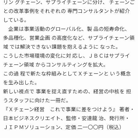
リン グチェーン、サプライチェーンに分け、 チェーンご
との改革事例をそれぞれの 専門コンサルタントが紹介
している。
企業は事業活動のグローバル化、製 品の短寿命化、
多品種化、営業企画 の高度化など、サプライチェーン領
域 では解決できない課題を抱えるように なった。
こうした市場環境の変化に対 応し、ＪＢＣはサプライ
チェーン領域 からコンサルティングを拡大。
この過 程で新たな枠組みとしてＸチェーンと いう概念
を生み出した。
新しい視点で 事業を捉え直すための、経営の中核を 担
うスタッフに向けた一冊だ。
『Ｘチェーン経営 これで事業に差をつけよう』 著者・
日本ビジネスクリエイト、監修・安達龍 治、発行所・
ＪＩＰＭソリューション、定価 二一〇〇円（税込）