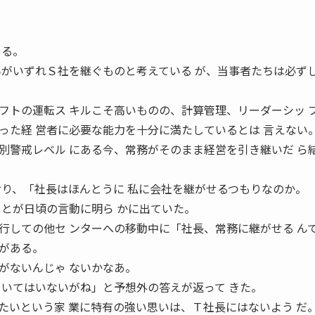
ある。
男がいずれＳ社を継ぐものと考えている が、当事者たちは必ず
フトの運転ス キルこそ高いものの、計算管理、リーダーシッ 
った経 営者に必要な能力を十分に満たしているとは 言えない
警戒レベル にある今、常務がそのまま経営を引き継いだ ら
おり、「社長はほんとうに 私に会社を継がせるつもりなのか。
ことが日頃の言動に明ら かに出ていた。
しての他セ ンターへの移動中に「社長、常務に継がせる ん
がある。
がないんじゃ ないかなあ。
 いてはいないがね」と予想外の答えが返って きた。
いという家 業に特有の強い思いは、Ｔ社長にはないよう だ