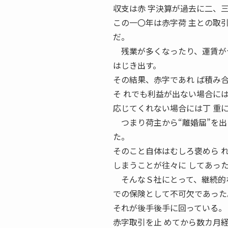
収支は赤 字決算が過去に二、
この一〇年は赤字荷 主との取
だ。
残業が多くなったり、運賃が合
はじき出す。
その結果、赤字であれ ば積み
そ れでも利益が出ない場合に
応じてくれない場合には丁 重
つまり荷主から“離婚届”を出
た。
そのこと自体はむしろ褒めら 
しまうことが往々に してあっ
そんなＳ社にとって、継続的な
での保険として不可欠であった
それが後手後手に回っている。
赤字取引を止 めてから数カ月