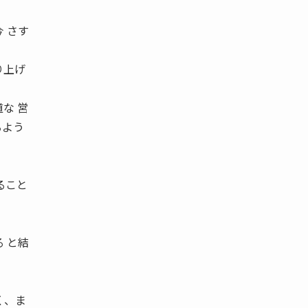
 さす
り上げ
な 営
るよう
ること
。
 と結
く、ま