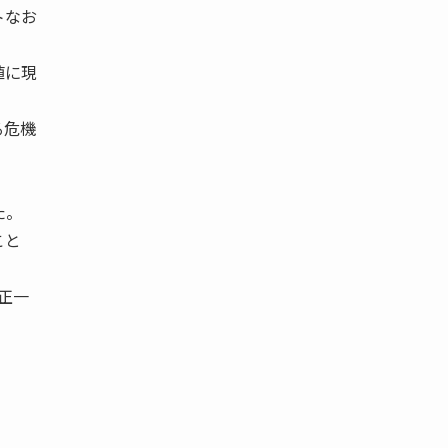
トなお
値に現
る危機
た。
こと
木正一