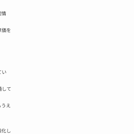
実情
原価を
てい
婚して
るうえ
態化し