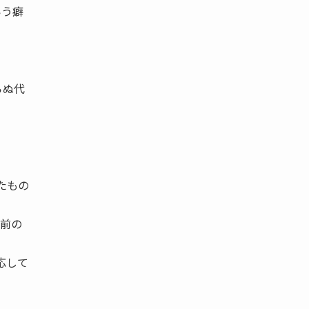
いう癖
らぬ代
たもの
以前の
応して