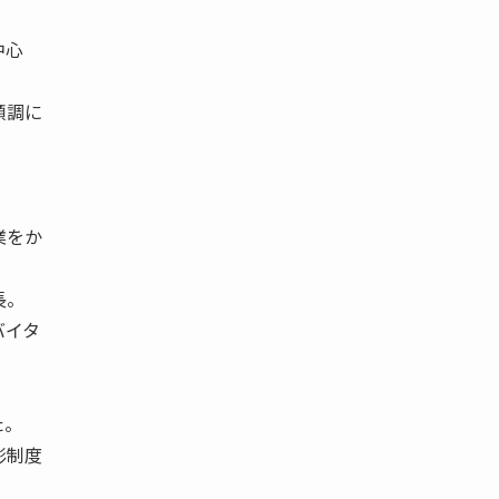
中心
順調に
業をか
長。
バイタ
た。
彰制度