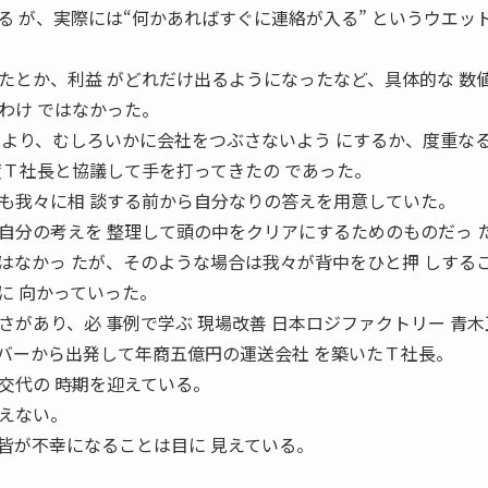
る が、実際には“何かあればすぐに連絡が入る” というウエッ
とか、利益 がどれだけ出るようになったなど、具体的な 数
わけ ではなかった。
うより、むしろいかに会社をつぶさないよう にするか、度重な
度Ｔ社長と協議して手を打ってきたの であった。
我々に相 談する前から自分なりの答えを用意していた。
自分の考えを 整理して頭の中をクリアにするためのものだっ 
はなかっ たが、そのような場合は我々が背中をひと押 しする
に 向かっていった。
があり、必 事例で学ぶ 現場改善 日本ロジファクトリー 青
イバーから出発して年商五億円の運送会社 を築いたＴ社長。
交代の 時期を迎えている。
えない。
皆が不幸になることは目に 見えている。