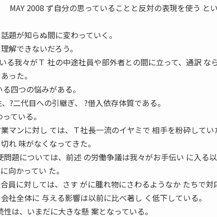
 MAY 2008 ず自分の思っていることと反対の表現を使う と
、話題が知らぬ間に変わっていく。
も理解できないだろう。
いる我々がＴ 社の中途社員や部外者との間に立って、通訳 な
であった。
いる四つの悩みがある。
続性、?二代目への引継ぎ、 ?借入依存体質である。
わっている。
営業マンに対し ては、Ｔ社長一流のイヤミで 相手を粉砕してい
も切れ 味がなくなってきた。
使問題については、前述 の労働争議は我々がお手伝い に入る
に向かってい た。
組合員に対しては、さす がに腫れ物にさわるようなか たちで対
で会社全体に 与える影響は以前に比べ著し く低下している。
続性は、いまだに大きな懸 案となっている。