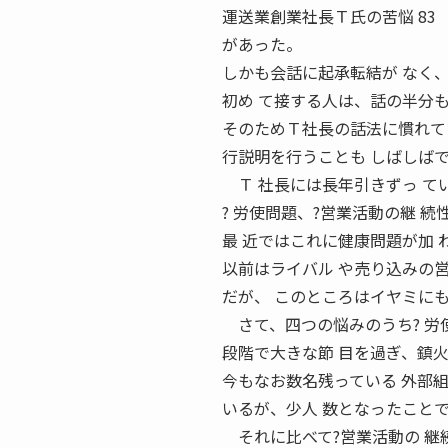
運送業創業社長Ｔ氏の苦悩 83
があった。
しかも会話に起承転結が なく
初め て接する人は、話の半分
そのためＴ社長の話法に慣れて
行説明を行うことも しばしば
Ｔ 社長には長年引きずっ て
? 労使問題、?営業活動の継 
最 近ではこれに健康問題が加 
以前はライバル や売り込みの
だが、 このところはイヤミに
さて、四つの悩みのうち? 労
段階で大きな節 目を過ぎ、鎮火
今もなお数名残っている 外部
いるが、少人 数となったこと
それに比べて?営業活動の 継