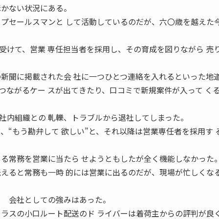
ほかない状況にある。
ップセールスマンと して活動しているのだが、六〇歳を越えた今
けて、営業 専任担当者を採用し、その育成を図りながら 売
の新聞に掲載された会 社に一つひとつ連絡を入れるといった地道
つながるケー スが出てきたり、口コミで新規案件が入って く
内組織との 軋轢、トラブルから退社してしまった。
、“もう勘弁して 欲しい”と、それ以降は営業専任者を採用す 
ある常務を営業に当たら せようともしたが全く機能しなかった
伝えると常務も一時 的には営業に出るのだが、現場が忙しくなる
 会社としての強みはあった。
クラスの小口ルート配送のド ライバーは着荷主からの評判が良