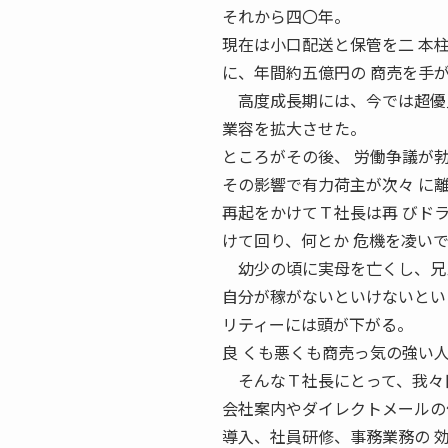
それから四〇年。
現在は小口配送と保管を二 本
に、年間約五億円の 商売を手
高度成長期には、今では超優良
業容を拡大させた。
ところがその後、 労働争議が
その影響で有力荷主が次々 に
再起をかけてＴ社長は再 びド
けて回り、何とか 危機を凌い
幼少の頃に実母を亡くし、兄弟
自分が稼がないといけないとい
リティーには頭が下がる。
良 くも悪くも商売っ気の強い
そんなＴ社長にとって、我々日
会社案内やダイレクトメールの
導入、社員研修、事務業務の 