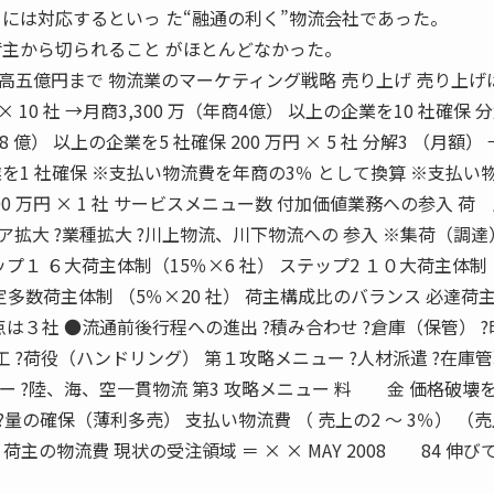
には対応するといっ た“融通の利く”物流会社であった。
荷主から切られること がほとんどなかった。
五億円まで 物流業のマーケティング戦略 売り上げ 売り上げ
× 10 社 →月商3,300 万（年商4億） 以上の企業を10 社確保 
8 億） 以上の企業を5 社確保 200 万円 × 5 社 分解3 （月額）
の企業を1 社確保 ※支払い物流費を年商の3％ として換算 ※支払い
00 万円 × 1 社 サービスメニュー数 付加価値業務への参入 
ア拡大 ?業種拡大 ?川上物流、川下物流への 参入 ※集荷（調
プ１ ６大荷主体制（15％×6 社） ステップ2 １０大荷主体制
 特定多数荷主体制 （5％×20 社） 荷主構成比のバランス 必達荷
は３社 ●流通前後行程への進出 ?積み合わせ ?倉庫（保管） 
通加工 ?荷役（ハンドリング） 第１攻略メニュー ?人材派遣 ?在
ュー ?陸、海、空一貫物流 第3 攻略メニュー 料 金 価格破壊
?量の確保（薄利多売） 支払い物流費 （ 売上の2 〜 3％） （売
荷主の物流費 現状の受注領域 ＝ × × MAY 2008 84 伸び