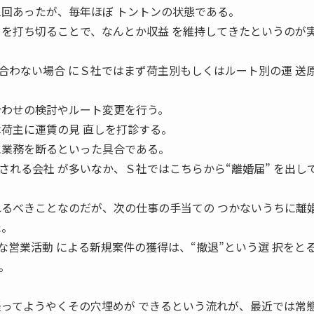
三回あったが、毎年ほぼ トントンの状態である。
引を打ち切ることで、なんとか収益 を維持してきたというのが
わない場合 にＳ社ではまず荷主別もしくはルート別の運 送
合わせの検討やルート変更を行う。
は荷主に運賃の見 直しを打診する。
に業務を断るといった具合である。
される会社 が多いなか、Ｓ社ではこちらから“離婚届” を出し
れるべきことなのだが、次の仕事の手当ての つかないうちに離
た。
営業活動 による新規案件の獲得は、“撤退”という選 択をと
。
経ってようやくその穴埋めが できるという流れが、最近では常