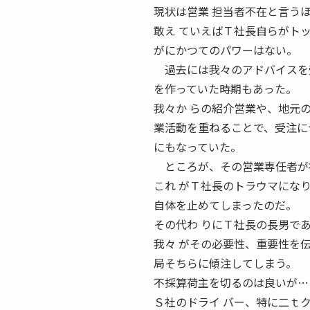
現状は営業 担当者不在と言う
敢え ていえばＴ社長自らがト
がにかつてのパワーはない。
過去には我々のアドバイスを受
を作っていた時期もあった。
我々か らの紹介営業や、地元
業活動を重ねることで、受注に
にもなっていた。
ところが、その営業専任者が社
これ がＴ社長のトラウマになり
自体を止めてしまったのだ。
その代わ りにＴ社長の長男で
我々 がその必要性、重要性を
局そちらに傾注してしまう。
不採算荷主を切るのは良いが…
Ｓ社のドライ バー、特に二ｔ