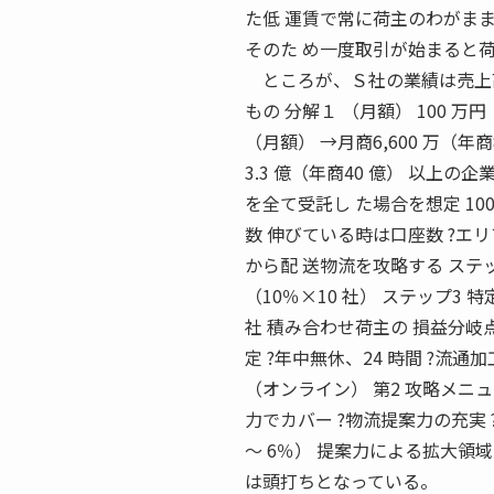
た低 運賃で常に荷主のわがまま
そのた め一度取引が始まると
ところが、Ｓ社の業績は売上高
もの 分解１ （月額） 100 万円 
（月額） →月商6,600 万（年商
3.3 億（年商40 億） 以上
を全て受託し た場合を想定 10
数 伸びている時は口座数 ?エリ
から配 送物流を攻略する ステッ
（10％×10 社） ステップ3
社 積み合わせ荷主の 損益分岐点
定 ?年中無休、24 時間 ?流
（オンライン） 第2 攻略メニ
力でカバー ?物流提案力の充実 
〜 6％） 提案力による拡大領域 
は頭打ちとなっている。