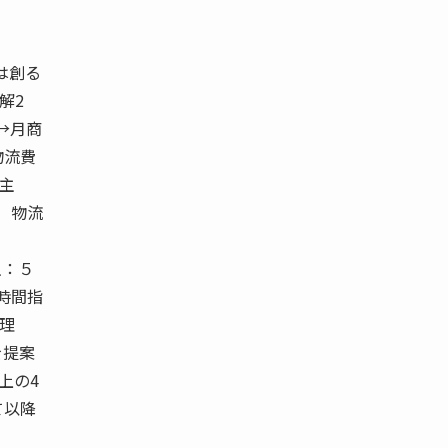
は創る
分解2
 →月商
物流費
荷 主
達）物流
主：５
?時間指
庫管理
を提案
上の4
て以降