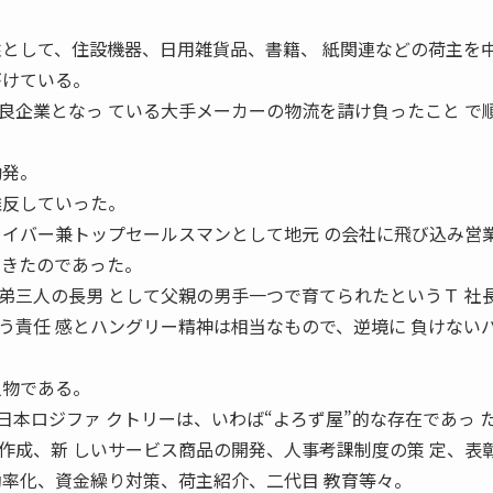
柱として、住設機器、日用雑貨品、書籍、 紙関連などの荷主を
がけている。
企業となっ ている大手メーカーの物流を請け負ったこと で
勃発。
離反していった。
ライバー兼トップセールスマンとして地元 の会社に飛び込み営
できたのであった。
三人の長男 として父親の男手一つで育てられたというＴ 社
う責任 感とハングリー精神は相当なもので、逆境に 負けない
人物である。
本ロジファ クトリーは、いわば“よろず屋”的な存在であっ 
作成、新 しいサービス商品の開発、人事考課制度の策 定、表
効率化、資金繰り対策、荷主紹介、二代目 教育等々。