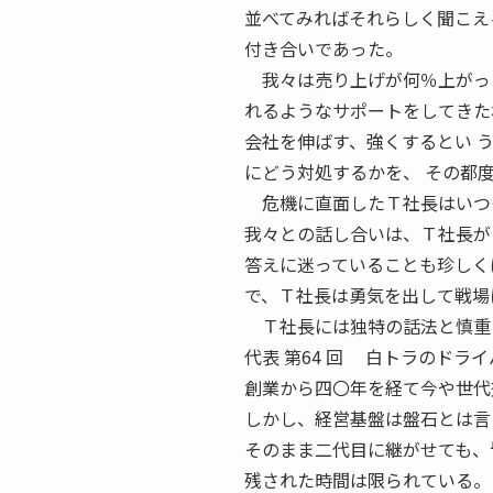
並べてみればそれらしく聞こえ
付き合いであった。
我々は売り上げが何％上がった
れるようなサポートをしてきた
会社を伸ばす、強くするとい 
にどう対処するかを、 その都
危機に直面したＴ社長はいつも
我々との話し合いは、Ｔ社長が
答えに迷っていることも珍しく
で、Ｔ社長は勇気を出して戦場
Ｔ社長には独特の話法と慎重さ
代表 第64 回 白トラのドラ
創業から四〇年を経て今や世代
しかし、経営基盤は盤石とは言
そのまま二代目に継がせても、
残された時間は限られている。