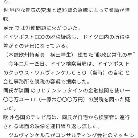
る。
世 界的な景気の変調と燃料費の急騰によって業績が暗
転。
足元 では労使問題に火がついた。
ドイツポストCEOの脱税疑惑も、 ドイツ国内の所得格
差がその背景になっている。
（本誌欧州特派員 横田増生） 墜ちた“郵政民営化の星”
今年二月一四日、ドイツ検察当局は、ドイツポス ト
のクラウス・ツムヴィンケルＣＥＯ（当時）の自宅 と
会社事務所を脱税の容疑で捜索した。
同氏が隣国 のリヒテンシュタインの金融機関を使い一
〇〇万ユー ロ（一億六〇〇〇万円）の脱税を図った疑
いだ。
欧 州各国のテレビ局は、同氏が自宅から検察官に連行
される場面の映像を連日繰り返し流した。
ツムヴィンケル氏がコンサルティング会社のマッキ ン