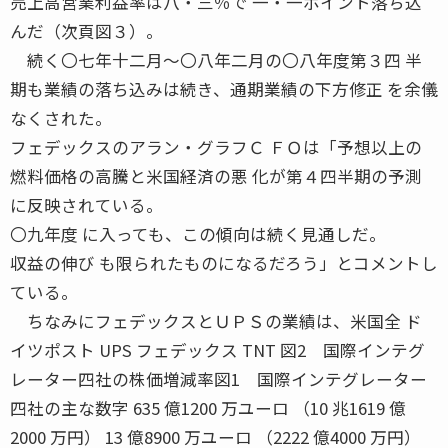
売上高営業利益率は八・三％で 一・一ポイント落ち込
んだ（次頁図３）。
続く〇七年十二月〜〇八年二月の〇八年度第３四 半
期も業績の落ち込みは続き、通期業績の下方修正 を余儀
なくされた。
フェデックスのアラン・グラフＣ ＦＯは「予想以上の
燃料価格の高騰と米国経済の悪 化が第４四半期の予測
に反映されている。
〇九年度 に入っても、この傾向は続く見通しだ。
収益の伸び も限られたものになるだろう」とコメントし
ている。
ちなみにフェデックスとＵＰＳの業績は、米国全 ド
イツポスト UPS フェデックス TNT 図2 国際インテグ
レーター四社の株価増減率図1 国際インテグレーター
四社の主な数字 635 億1200 万ユーロ （10 兆1619 億
2000 万円） 13 億8900 万ユーロ （2222 億4000 万円）