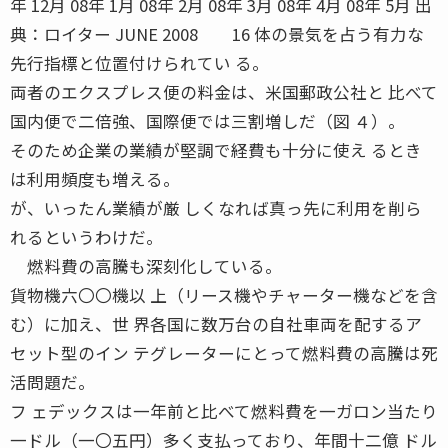
年 12月 08年 1月 08年 2月 08年 3月 08年 4月 08年 5月 出
典：ロイター JUNE 2008 16 体の景気を占う有力な
先行指標と位置付けられてい る。
両者のエクスプレス便の料金は、米国郵政公社と 比べて
国内便で二倍強、国際便では三割増しだ（図 ４）。
そのため企業の業績が堅調で経費も十分に使え るとき
は利用頻度も増える。
が、いったん業績が厳 しくなれば真っ先に利用を削ら
れるというわけだ。
燃料費の高騰も深刻化している。
貨物機六〇〇機以 上（リース機やチャーター機などを含
む）に加え、世 界各国に数万台の自社車両を配するア
セット型のイン テグレーターにとって燃料費の高騰は死
活問題だ。
フ ェデックスは一年前と比べて燃料費を一ガロン当たり
一ドル（一〇五円）多く支払っており、年間十二億 ドル