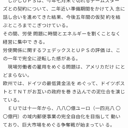
しかしＵＰＳは、今年七月末で切れるチームスター
ズとの契約について、二年近い準備期間をかけて入 念に
話し合いを進めてきた結果、今後五年間の仮契 約を結
ぶところまでこぎつけている。
その間、労使 問題に時間とエネルギーを割くことなく
経営に集中で きる。
労使関係に関するフェデックスとＵＰＳの評価 は、こ
の一年で完全に逆転した感がある。
現場労働者の雇用をめぐる問題は、アメリカだけ にと
どまらない。
欧州では、ドイツの最低賃金法を めぐって、ドイツポス
トとＴＮＴがお互いの政府を巻 き込んでの泥仕合を演じ
ている。
ＥＵでは十一年から、八八〇億ユーロ（一四兆八 〇
〇億円）の域内郵便事業の完全自由化を目指して 動い
ており、巨大市場をめぐる争奪戦が始まってい る。