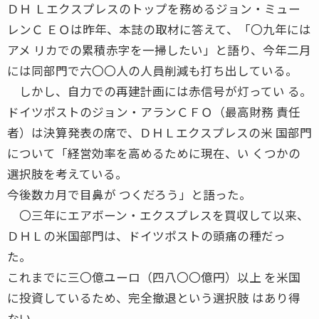
ＤＨ Ｌエクスプレスのトップを務めるジョン・ミュー
レンＣ ＥＯは昨年、本誌の取材に答えて、「〇九年には
アメ リカでの累積赤字を一掃したい」と語り、今年二月
には同部門で六〇〇人の人員削減も打ち出している。
しかし、自力での再建計画には赤信号が灯ってい る。
ドイツポストのジョン・アランＣＦＯ（最高財務 責任
者）は決算発表の席で、ＤＨＬエクスプレスの米 国部門
について「経営効率を高めるために現在、い くつかの
選択肢を考えている。
今後数カ月で目鼻が つくだろう」と語った。
〇三年にエアボーン・エクスプレスを買収して以来、
ＤＨＬの米国部門は、ドイツポストの頭痛の種だっ
た。
これまでに三〇億ユーロ（四八〇〇億円）以上 を米国
に投資しているため、完全撤退という選択肢 はあり得
ない。