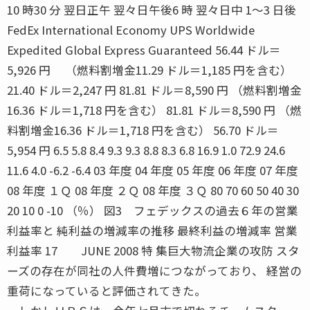
10 時30 分 翌日正午 翌々日午後6 時 翌々日中 1〜3 日後
FedEx International Economy UPS Worldwide
Expedited Global Express Guaranteed 56.44 ドル＝
5,926 円 （燃料割増金11.29 ドル＝1,185 円を含む）
21.40 ドル＝2,247 円 81.81 ドル＝8,590 円 （燃料割増金
16.36 ドル＝1,718 円を含む） 81.81 ドル＝8,590 円 （燃
料割増金16.36 ドル＝1,718 円を含む） 56.70 ドル＝
5,954 円 6.5 5.8 8.4 9.3 9.3 8.8 8.3 6.8 16.9 1.0 72.9 24.6
11.6 4.0 -6.2 -6.4 03 年度 04 年度 05 年度 06 年度 07 年度
08 年度 １Ｑ 08 年度 ２Ｑ 08 年度 ３Ｑ 80 70 60 50 40 30
20 10 0 -10 （％） 図3 フェデックスの過去６年の営業
利益率と 純利益の増減率の推移 最終利益の増減率 営業
利益率 17 JUNE 2008 特 集巨大物流企業の攻防 スタ
ーズの存在が同社の人件費増につながっており、 経営の
重荷になっていると評価されてきた。