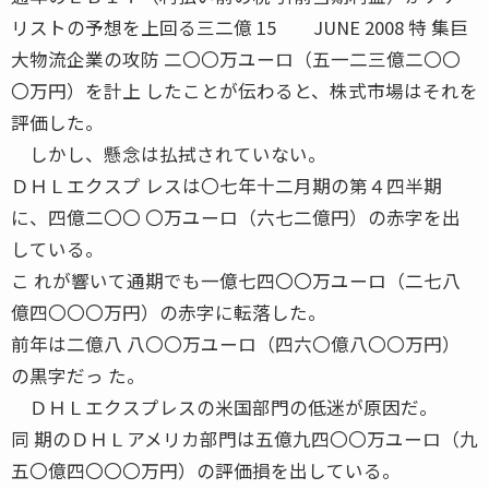
リストの予想を上回る三二億 15 JUNE 2008 特 集巨
大物流企業の攻防 二〇〇万ユーロ（五一二三億二〇〇
〇万円）を計上 したことが伝わると、株式市場はそれを
評価した。
しかし、懸念は払拭されていない。
ＤＨＬエクスプ レスは〇七年十二月期の第４四半期
に、四億二〇〇 〇万ユーロ（六七二億円）の赤字を出
している。
こ れが響いて通期でも一億七四〇〇万ユーロ（二七八
億四〇〇〇万円）の赤字に転落した。
前年は二億八 八〇〇万ユーロ（四六〇億八〇〇万円）
の黒字だっ た。
ＤＨＬエクスプレスの米国部門の低迷が原因だ。
同 期のＤＨＬアメリカ部門は五億九四〇〇万ユーロ（九
五〇億四〇〇〇万円）の評価損を出している。