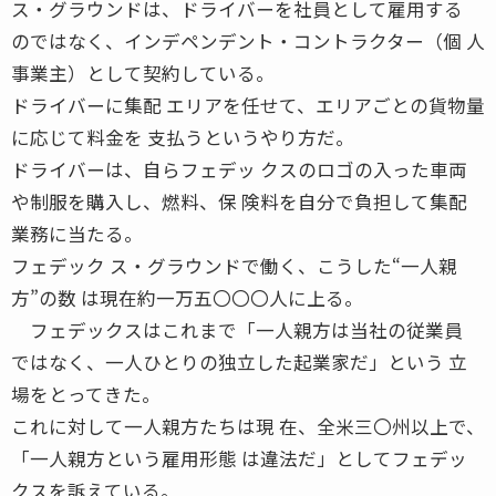
ス・グラウンドは、ドライバーを社員として雇用する
のではなく、インデペンデント・コントラクター（個 人
事業主）として契約している。
ドライバーに集配 エリアを任せて、エリアごとの貨物量
に応じて料金を 支払うというやり方だ。
ドライバーは、自らフェデッ クスのロゴの入った車両
や制服を購入し、燃料、保 険料を自分で負担して集配
業務に当たる。
フェデック ス・グラウンドで働く、こうした“一人親
方”の数 は現在約一万五〇〇〇人に上る。
フェデックスはこれまで「一人親方は当社の従業員
ではなく、一人ひとりの独立した起業家だ」という 立
場をとってきた。
これに対して一人親方たちは現 在、全米三〇州以上で、
「一人親方という雇用形態 は違法だ」としてフェデッ
クスを訴えている。