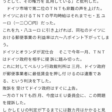
うとして、その権力を 乱用している」と批判した。
ドイツ市場で第二位のＴＮＴも非難の声を上げた。
ドイツにおけるＴＮＴの平均時給はそれまで七・五 ユ
ーロ（一二〇〇円）だった。
これを九・八ユーロ に引き上げれば、同社のドイツに
おける郵便事業の 利益率は六〜八ポイント下がってしま
う。
ドイツとオランダが泥仕合 そこで今年一月、ＴＮＴ
はドイツ政府を相手に提 訴に踏み切った。
これに対してベルリン行政裁判所は 三月、ドイツ政府
が郵便事業者に最低賃金を押し付 けるのは違憲であ
る、という判決を下した。
敗訴を 受けてドイツ政府はすぐに上告。
一方のＴＮＴも四 月、今度はＥＵ委員会に、この問題
を提訴した。
し かしＥＵの判定が下るまでには数カ月はかかると見