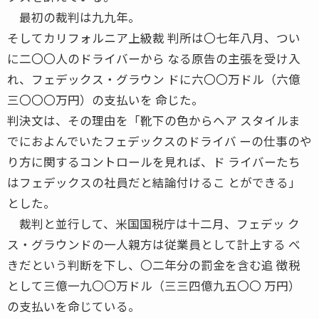
最初の裁判は九九年。
そしてカリフォルニア上級裁 判所は〇七年八月、つい
に二〇〇人のドライバーから なる原告の主張を受け入
れ、フェデックス・グラウン ドに六〇〇万ドル（六億
三〇〇〇万円）の支払いを 命じた。
判決文は、その理由を「靴下の色からヘア スタイルま
でにおよんでいたフェデックスのドライバ ーの仕事のや
り方に関するコントロールを見れば、ド ライバーたち
はフェデックスの社員だと結論付けるこ とができる」
とした。
裁判と並行して、米国国税庁は十二月、フェデッ ク
ス・グラウンドの一人親方は従業員として計上する べ
きだという判断を下し、〇二年分の罰金を含む追 徴税
として三億一九〇〇万ドル（三三四億九五〇〇 万円）
の支払いを命じている。