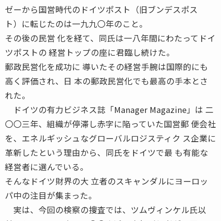
ゼーから国営時代のドイツポスト（旧ブンデスポス
ト）に転じたのは一九九〇年のこと。
その後の民営 化を経て、同氏は一八年間にわたってドイ
ツポストの 経営トップの座に君臨し続けた。
郵政民営化を成功に 導いたその経営手腕は国際的にも
高く評価され、日 本の郵政民営化でも最高の手本とさ
れた。
ドイツの有力ビジネス誌「Manager Magazine」は 二
〇〇三年、組織が停滞し赤字に陥っていた国営郵 便会社
を、エネルギッシュなグローバルロジスティク ス企業に
革新したという理由から、同氏をドイツで最 も有能な
経営者に選んでいる。
そんなドイツ財界の大 立者のスキャンダルにヨーロッ
パ中の注目が集まった。
実は、今回の検察の捜査では、ツムヴィンケル氏以