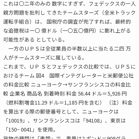
これは〇二年のみの 数字にすぎず、フェデックスの一人
親方問題を批判し てきたチームスターズ（全米トラック
運転手組合）は、 国税庁の調査が完了すれば、最終的
な追徴税は一〇 億ドル（一〇五〇億円）に膨れ上がる
可能性がある としている。
一方のＵＰＳは全従業員の半数以上に当たる二四 万
人がチームスターズに属している。
これまで、ＵＰ Ｓとフェデックスの比較では、ＵＰＳに
おけるチーム 図4 国際インテグレーターと米郵便公社
の料金比較 ニューヨーク→サンフランシスコの料金比
較 企業名 商品名 到着時刻 料金 56.44 ドル＝5,926 円
（燃料割増金11.29 ドル＝1,185 円を含む） （注）料金
を算出する際の郵便番号として、ニューヨークは
「10019」、サンフランシスコは「94108」、東京は
「150− 0041」を使用。
貨物の種類は「書類」で、重量は2 ポンド＝908グラ