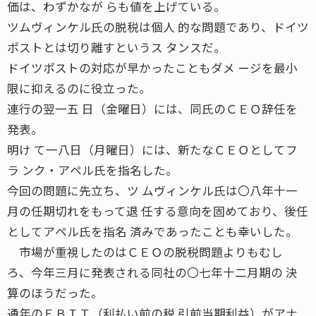
価は、わずかなが らも値を上げている。
ツムヴィンケル氏の脱税は個人 的な問題であり、ドイツ
ポストとは切り離すというス タンスだ。
ドイツポストの対応が早かったこともダメ ージを最小
限に抑えるのに役立った。
連行の翌一五 日（金曜日）には、同氏のＣＥＯ辞任を
発表。
明け て一八日（月曜日）には、新たなＣＥＯとしてフ
ラ ンク・アペル氏を指名した。
今回の問題に先立ち、ツ ムヴィンケル氏は〇八年十一
月の任期切れをもって退 任する意向を固めており、後任
としてアペル氏を指名 済みであったことも幸いした。
市場が重視したのはＣＥＯの脱税問題よりもむし
ろ、今年三月に発表される同社の〇七年十二月期の 決
算のほうだった。
通年のＥＢＩＴ（利払い前の税 引前当期利益）がアナ