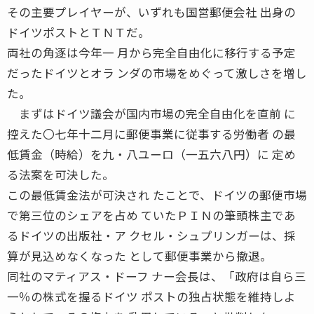
その主要プレイヤーが、いずれも国営郵便会社 出身の
ドイツポストとＴＮＴだ。
両社の角逐は今年一 月から完全自由化に移行する予定
だったドイツとオラ ンダの市場をめぐって激しさを増し
た。
まずはドイツ議会が国内市場の完全自由化を直前 に
控えた〇七年十二月に郵便事業に従事する労働者 の最
低賃金（時給）を九・八ユーロ（一五六八円）に 定め
る法案を可決した。
この最低賃金法が可決され たことで、ドイツの郵便市場
で第三位のシェアを占め ていたＰＩＮの筆頭株主であ
るドイツの出版社・ア クセル・シュプリンガーは、採
算が見込めなくなった として郵便事業から撤退。
同社のマティアス・ドーフ ナー会長は、「政府は自ら三
一％の株式を握るドイツ ポストの独占状態を維持しよ