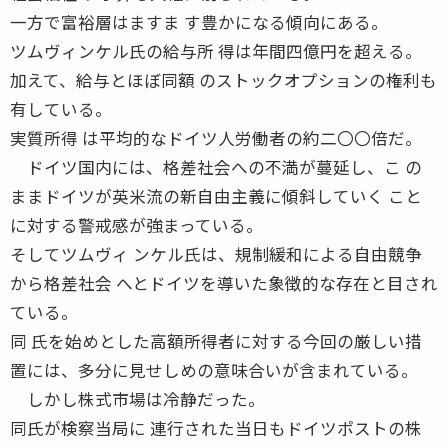
一方で富裕層はますま す豊かになる傾向にある。
ツムヴィンケル氏の給与所 得は年間四億円を超える。
加えて、給与とほぼ同額 のストックオプションの権利も
有している。
実質所得 は平均的なドイツ人労働者の約二〇〇倍だ。
ドイツ国内には、格差社会への不満が蔓延し、こ の
ままドイツが英米流の新自由主義に傾斜していく こと
に対する警戒感が強まっている。
そしてツムヴィ ンケル氏は、規制緩和による自由競争
から格差社会 へとドイツを導いた象徴的な存在と目され
ている。
同 氏を始めとした高額所得者に対する今回の厳しい措
置には、多分に見せしめの意味合いが含まれている。
しかし株式市場は冷静だった。
同氏が検察当局に 連行された当日もドイツポストの株