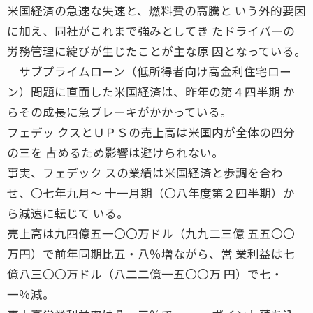
米国経済の急速な失速と、燃料費の高騰と いう外的要因
に加え、同社がこれまで強みとしてき たドライバーの
労務管理に綻びが生じたことが主な原 因となっている。
サブプライムローン（低所得者向け高金利住宅ロー
ン）問題に直面した米国経済は、昨年の第４四半期 か
らその成長に急ブレーキがかかっている。
フェデッ クスとＵＰＳの売上高は米国内が全体の四分
の三を 占めるため影響は避けられない。
事実、フェデック スの業績は米国経済と歩調を合わ
せ、〇七年九月〜 十一月期（〇八年度第２四半期）か
ら減速に転じて いる。
売上高は九四億五一〇〇万ドル（九九二三億 五五〇〇
万円）で前年同期比五・八％増ながら、営 業利益は七
億八三〇〇万ドル（八二二億一五〇〇万 円）で七・
一％減。