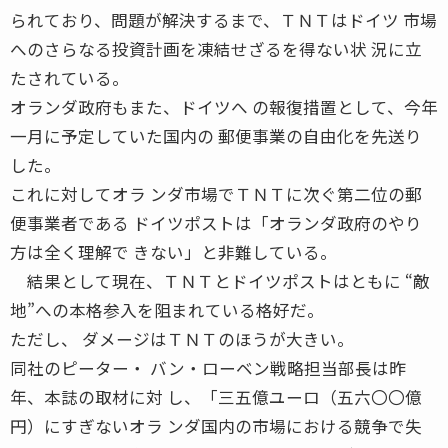
られており、問題が解決するまで、ＴＮＴはドイツ 市場
へのさらなる投資計画を凍結せざるを得ない状 況に立
たされている。
オランダ政府もまた、ドイツへ の報復措置として、今年
一月に予定していた国内の 郵便事業の自由化を先送り
した。
これに対してオラ ンダ市場でＴＮＴに次ぐ第二位の郵
便事業者である ドイツポストは「オランダ政府のやり
方は全く理解で きない」と非難している。
結果として現在、ＴＮＴとドイツポストはともに “敵
地”への本格参入を阻まれている格好だ。
ただし、 ダメージはＴＮＴのほうが大きい。
同社のピーター・ バン・ローベン戦略担当部長は昨
年、本誌の取材に対 し、「三五億ユーロ（五六〇〇億
円）にすぎないオラ ンダ国内の市場における競争で失