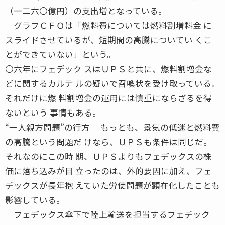
（一二六〇億円）の支出増となっている。
グラフＣＦＯは「燃料費については燃料割増料金 に
スライドさせているが、短期間の高騰についてい くこ
とができていない」という。
〇六年にフェデック スはＵＰＳと共に、燃料割増金な
どに関するカルテ ルの疑いで召喚状を受け取っている。
それだけに燃 料割増金の運用には慎重にならざるを得
ないという 事情もある。
“一人親方問題”の行方 もっとも、景気の低迷と燃料費
の高騰という問題だ けなら、ＵＰＳも条件は同じだ。
それなのにこの時 期、ＵＰＳよりもフェデックスの株
価に落ち込みが目 立ったのは、外的要因に加え、フェ
デックスが長年抱 えていた労使問題が顕在化したことも
影響している。
フェデックス傘下で陸上輸送を担当するフェデック