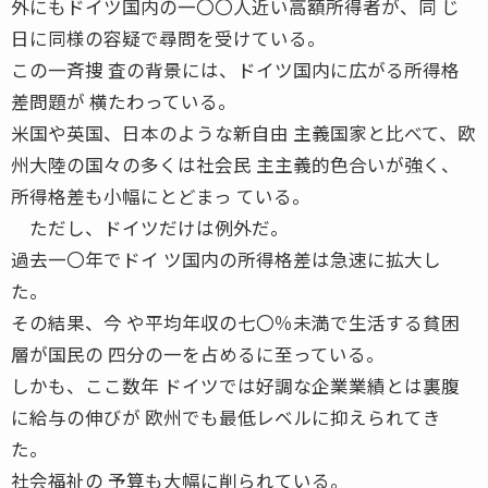
外にもドイツ国内の一〇〇人近い高額所得者が、同 じ
日に同様の容疑で尋問を受けている。
この一斉捜 査の背景には、ドイツ国内に広がる所得格
差問題が 横たわっている。
米国や英国、日本のような新自由 主義国家と比べて、欧
州大陸の国々の多くは社会民 主主義的色合いが強く、
所得格差も小幅にとどまっ ている。
ただし、ドイツだけは例外だ。
過去一〇年でドイ ツ国内の所得格差は急速に拡大し
た。
その結果、今 や平均年収の七〇％未満で生活する貧困
層が国民の 四分の一を占めるに至っている。
しかも、ここ数年 ドイツでは好調な企業業績とは裏腹
に給与の伸びが 欧州でも最低レベルに抑えられてき
た。
社会福祉の 予算も大幅に削られている。