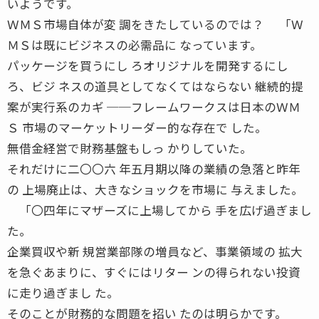
いようです。
ＷＭＳ市場自体が変 調をきたしているのでは？ 「Ｗ
ＭＳは既にビジネスの必需品に なっています。
パッケージを買うにし ろオリジナルを開発するにし
ろ、ビジ ネスの道具としてなくてはならない 継続的提
案が実行系のカギ ──フレームワークスは日本のＷＭ
Ｓ 市場のマーケットリーダー的な存在で した。
無借金経営で財務基盤もしっ かりしていた。
それだけに二〇〇六 年五月期以降の業績の急落と昨年
の 上場廃止は、大きなショックを市場に 与えました。
「〇四年にマザーズに上場してから 手を広げ過ぎまし
た。
企業買収や新 規営業部隊の増員など、事業領域の 拡大
を急ぐあまりに、すぐにはリター ンの得られない投資
に走り過ぎまし た。
そのことが財務的な問題を招い たのは明らかです。