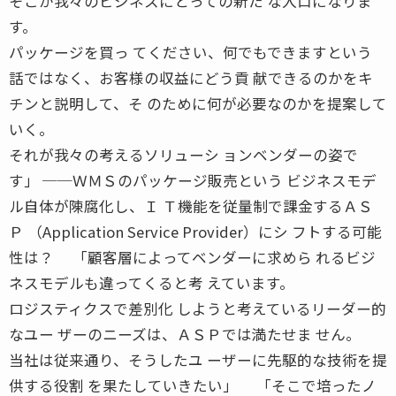
そこが我々のビジネスにとっての新た な入口になりま
す。
パッケージを買っ てください、何でもできますという
話ではなく、お客様の収益にどう貢 献できるのかをキ
チンと説明して、そ のために何が必要なのかを提案して
いく。
それが我々の考えるソリューシ ョンベンダーの姿で
す」 ──ＷＭＳのパッケージ販売という ビジネスモデ
ル自体が陳腐化し、Ｉ Ｔ機能を従量制で課金するＡＳ
Ｐ （Application Service Provider）にシ フトする可能
性は？ 「顧客層によってベンダーに求めら れるビジ
ネスモデルも違ってくると考 えています。
ロジスティクスで差別化 しようと考えているリーダー的
なユー ザーのニーズは、ＡＳＰでは満たせま せん。
当社は従来通り、そうしたユ ーザーに先駆的な技術を提
供する役割 を果たしていきたい」 「そこで培ったノ