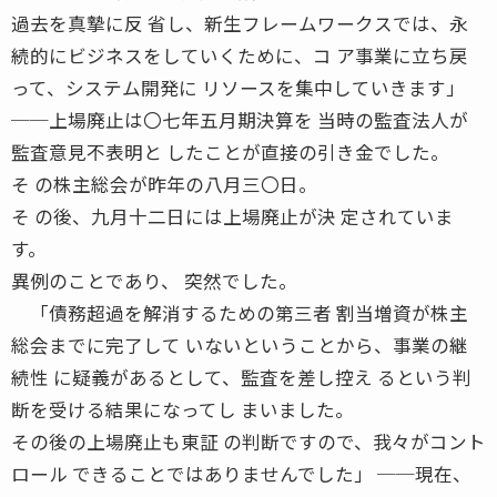
過去を真摯に反 省し、新生フレームワークスでは、永
続的にビジネスをしていくために、コ ア事業に立ち戻
って、システム開発に リソースを集中していきます」
──上場廃止は〇七年五月期決算を 当時の監査法人が
監査意見不表明と したことが直接の引き金でした。
そ の株主総会が昨年の八月三〇日。
そ の後、九月十二日には上場廃止が決 定されていま
す。
異例のことであり、 突然でした。
「債務超過を解消するための第三者 割当増資が株主
総会までに完了して いないということから、事業の継
続性 に疑義があるとして、監査を差し控え るという判
断を受ける結果になってし まいました。
その後の上場廃止も東証 の判断ですので、我々がコント
ロール できることではありませんでした」 ──現在、