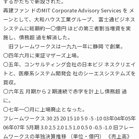
するかたちで新設された。
再建ファン ドのMIT Corporate Advisory Services を メ
ーンとして、大和ハウス工業グループ、 富士通ビジネス
システムに総額約一〇億円 ほどの第三者割当増資を実
施し、債務超 過を解消した。
旧フレームワークスは一九九一年に静岡 で創業。
〇四年六月に東証マザーズ上場。
〇五年、コンサルティング会社の日本ビジ ネスクリエイ
トと、医療系システム開発会 社のシーエスシステムズを
買収。
〇六年五 月期から２期連続で赤字を計上し債務超 過
に。
〇七年一〇月に上場廃止となった。
フレームワークス 30 25 20 15 10 5 0 -5 -10 03年04年05年
06年07年 5月期 3.0 2.5 2.0 1.5 1.0 0.5 0 -0.5 -1.0 旧フレー
ムワークスの単独決算推移 （単位・億円） 《売上高》