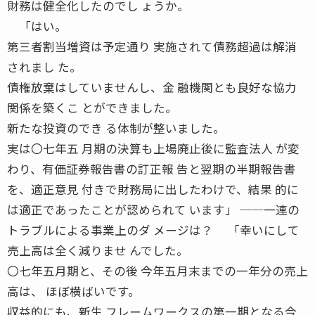
財務は健全化したのでし ょうか。
「はい。
第三者割当増資は予定通り 実施されて債務超過は解消
されまし た。
債権放棄はしていませんし、金 融機関とも良好な協力
関係を築くこ とができました。
新たな投資のでき る体制が整いました。
実は〇七年五 月期の決算も上場廃止後に監査法人 が変
わり、有価証券報告書の訂正報 告と翌期の半期報告書
を、適正意見 付きで財務局に出したわけで、結果 的に
は適正であったことが認められて います」 ──一連の
トラブルによる事業上のダ メージは？ 「幸いにして
売上高は全く減りませ んでした。
〇七年五月期と、その後 今年五月末までの一年分の売上
高は、 ほぼ横ばいです。
収益的にも、新生 フレームワークスの第一期となる今