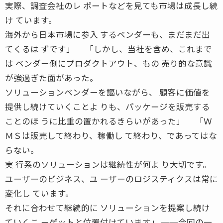
実際、調査会社のレ ポートなどを見ても市場は成長し続
け ています。
海外から日本市場に参入 するベンダーも、まだまだ出
てくるは ずです」 「しかし、当社を含め、これまで
は ベンダー側にプロダクトアウト、もの 売り的な意識
が強過ぎた面があった。
ソリューションベンダーを謳いながら、 顧客に価値を
提供し続けていくことよ りも、パッケージを販売する
ことのほ うに比重の置かれるきらいがあった」 「Ｗ
ＭＳは販売して終わり、稼働し て終わり、であってはな
らない。
実 行系のソリューションは継続性が何よ り大切です。
ユーザーのビジネス、ユ ーザーのロジスティクスは常に
変化し ています。
それに合わせて継続的に ソリューションを提案し続け
ていくこ ーゲットと位置付けています」 ──今回の一