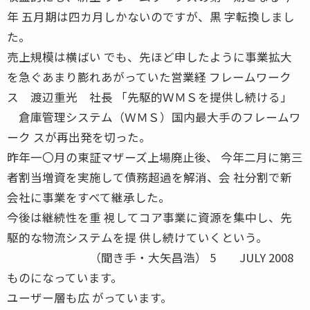
年 五月期は四カ月しかないのですが、黒 字転換しまし
た。
売上規模は横ばい でも、先ほど申したように事業拡大
を急ぐあまり膨れあがっていた営業経 フレームワーク
ス 渡辺重光 社長 「先駆的ＷＭＳを提供し続ける」
倉庫管理システム（ＷＭＳ）国内最大手のフレームワ
ーク スが再出発を切った。
昨年一〇月の東証マザーズ上場廃止後、 今年二月に第三
者割当増資を実施して債務超過を解消、会 社分割で新
会社に事業をすべて継承した。
今後は継続性を重 視してコア事業に資源を集中し、先
駆的な物流システムを提 供し続けていくという。
（聞き手・大矢昌浩） 5 JULY 2008
ものになっています。
ユーザー層も広 がっています。