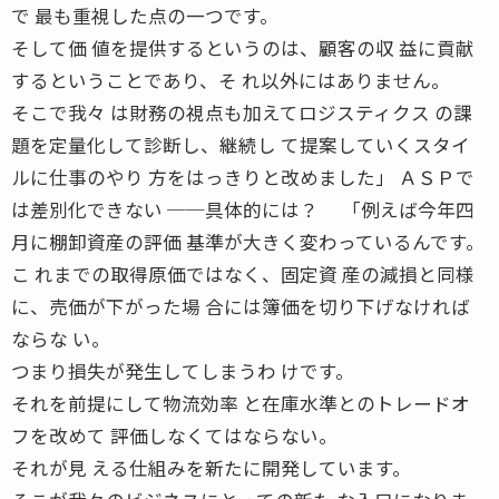
で 最も重視した点の一つです。
そして価 値を提供するというのは、顧客の収 益に貢献
するということであり、そ れ以外にはありません。
そこで我々 は財務の視点も加えてロジスティクス の課
題を定量化して診断し、継続し て提案していくスタイ
ルに仕事のやり 方をはっきりと改めました」 ＡＳＰで
は差別化できない ──具体的には？ 「例えば今年四
月に棚卸資産の評価 基準が大きく変わっているんです。
こ れまでの取得原価ではなく、固定資 産の減損と同様
に、売価が下がった場 合には簿価を切り下げなければ
ならな い。
つまり損失が発生してしまうわ けです。
それを前提にして物流効率 と在庫水準とのトレードオ
フを改めて 評価しなくてはならない。
それが見 える仕組みを新たに開発しています。