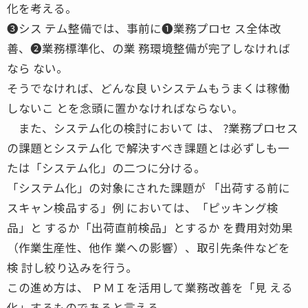
化を考える。
❸シス テム整備では、事前に❶業務プロセ ス全体改
善、❷業務標準化、の業 務環境整備が完了しなければ
なら ない。
そうでなければ、どんな良 いシステムもうまくは稼働
しないこ とを念頭に置かなければならない。
また、システム化の検討において は、 ?業務プロセス
の課題とシステム化 で解決すべき課題とは必ずしも一
たは「システム化」の二つに分ける。
「システム化」の対象にされた課題が 「出荷する前に
スキャン検品する」例 においては、「ピッキング検
品」と するか「出荷直前検品」とするか を費用対効果
（作業生産性、他作 業への影響）、取引先条件などを
検 討し絞り込みを行う。
この進め方は、 ＰＭＩを活用して業務改善を「見 える
化」するものであると言える。