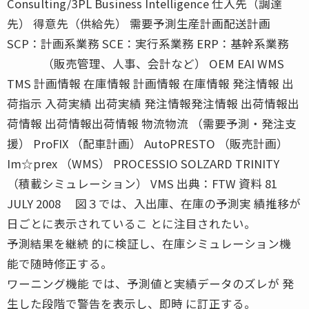
Consulting/3PL Business Intelligence 仕入先（調達
先） 得意先（供給先） 需要予測生産計画配送計画
SCP：計画系業務 SCE：実行系業務 ERP：基幹系業務
（販売管理、人事、会計など） OEM EAI WMS
TMS 計画情報 在庫情報 計画情報 在庫情報 発注情報 出
荷指示 入荷実績 出荷実績 発注情報発注情報 出荷情報出
荷情報 出荷情報出荷情報 物流物流 （需要予測・発注支
援） ProFIX （配車計画） AutoPRESTO （販売計画）
Im☆prex （WMS） PROCESSIO SOLZARD TRINITY
（積載シミュレーション） VMS 出典：FTW 資料 81
JULY 2008 図３では、入出庫、在庫の予測実 績推移が
日ごとに表示されているこ とに注目されたい。
予測結果を継続 的に検証し、在庫シミュレーション機
能で随時修正する。
ワーニング機能 では、予測値と実績データのズレが 発
生した段階で警告を表示し、即時 に訂正する。