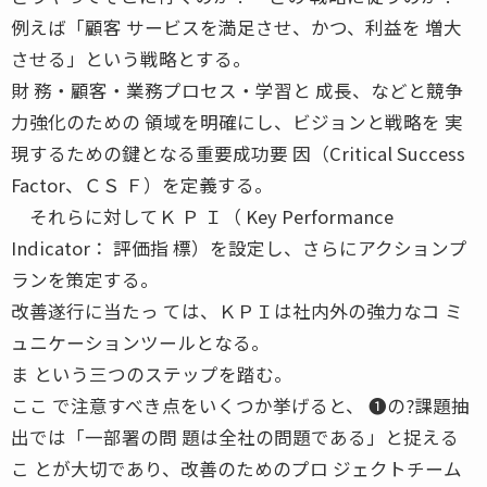
例えば「顧客 サービスを満足させ、かつ、利益を 増大
させる」という戦略とする。
財 務・顧客・業務プロセス・学習と 成長、などと競争
力強化のための 領域を明確にし、ビジョンと戦略を 実
現するための鍵となる重要成功要 因（Critical Success
Factor、ＣＳ Ｆ）を定義する。
それらに対してＫ Ｐ Ｉ（ Key Performance
Indicator： 評価指 標）を設定し、さらにアクションプ
ランを策定する。
改善遂行に当たっ ては、ＫＰＩは社内外の強力なコ ミ
ュニケーションツールとなる。
ま という三つのステップを踏む。
ここ で注意すべき点をいくつか挙げると、 ❶の?課題抽
出では「一部署の問 題は全社の問題である」と捉える
こ とが大切であり、改善のためのプロ ジェクトチーム