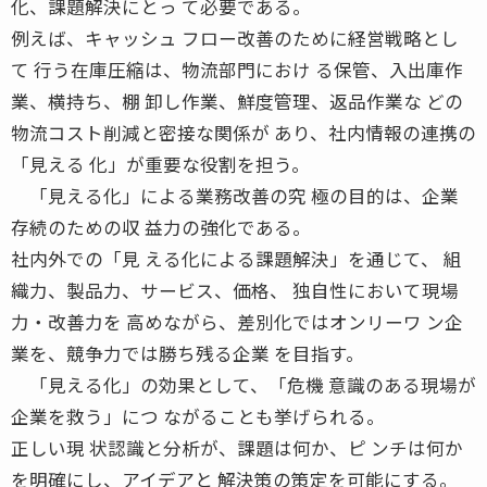
化、課題解決にとっ て必要である。
例えば、キャッシュ フロー改善のために経営戦略とし
て 行う在庫圧縮は、物流部門におけ る保管、入出庫作
業、横持ち、棚 卸し作業、鮮度管理、返品作業な どの
物流コスト削減と密接な関係が あり、社内情報の連携の
「見える 化」が重要な役割を担う。
「見える化」による業務改善の究 極の目的は、企業
存続のための収 益力の強化である。
社内外での「見 える化による課題解決」を通じて、 組
織力、製品力、サービス、価格、 独自性において現場
力・改善力を 高めながら、差別化ではオンリーワ ン企
業を、競争力では勝ち残る企業 を目指す。
「見える化」の効果として、「危機 意識のある現場が
企業を救う」につ ながることも挙げられる。
正しい現 状認識と分析が、課題は何か、ピ ンチは何か
を明確にし、アイデアと 解決策の策定を可能にする。