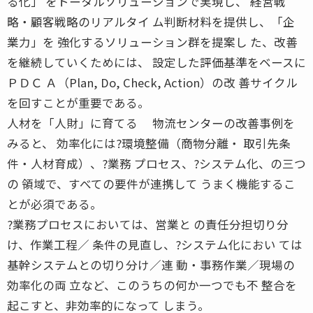
る化」 をトータルソリューションで実現し、 経営戦
略・顧客戦略のリアルタイ ム判断材料を提供し、「企
業力」を 強化するソリューション群を提案し た、改善
を継続していくためには、 設定した評価基準をベースに
ＰＤＣ Ａ（Plan, Do, Check, Action）の改 善サイクル
を回すことが重要である。
人材を「人財」に育てる 物流センターの改善事例を
みると、 効率化には?環境整備（商物分離・ 取引先条
件・人材育成）、?業務 プロセス、?システム化、の三つ
の 領域で、すべての要件が連携して うまく機能するこ
とが必須である。
?業務プロセスにおいては、営業と の責任分担切り分
け、作業工程／ 条件の見直し、?システム化におい ては
基幹システムとの切り分け／連 動・事務作業／現場の
効率化の両 立など、このうちの何か一つでも不 整合を
起こすと、非効率的になって しまう。