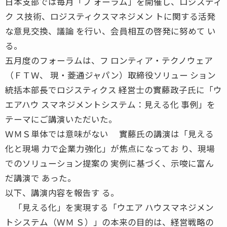
日本支部では毎月「フ ォーラム」を開催し、ロジスティ
ク ス技術、ロジスティクスマネジメン トに関する活発
な意見交換、議論 を行い、会員相互の啓発に努めて い
る。
五月度のフォーラムは、フ ロンティア・テクノウェア
（ＦＴＷ、 現・菱通ジャパン）取締役ソリュー ション
統括本部長でロジスティクス 経営士の實藤政子氏に「ウ
エアハウ スマネジメントシステム：見える化 事例」を
テーマにご講演いただいた。
ＷＭＳ単体では意味がない 實藤氏の講演は「見える
化と現場 力で企業力強化」が焦点になってお り、現場
でのソリューション提案の 実例に基づく、示唆に富ん
だ講演で あった。
以下、講演内容を報告す る。
「見える化」を実現する「ウエア ハウスマネジメン
トシステム（ＷＭ Ｓ）」の本来の目的は、経営戦略の