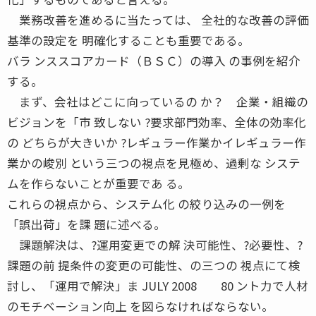
業務改善を進めるに当たっては、 全社的な改善の評価
基準の設定を 明確化することも重要である。
バラ ンススコアカード（ＢＳＣ）の導入 の事例を紹介
する。
まず、会社はどこに向っているの か？ 企業・組織の
ビジョンを「市 致しない ?要求部門効率、全体の効率化
の どちらが大きいか ?レギュラー作業かイレギュラー作
業かの峻別 という三つの視点を見極め、過剰な システ
ムを作らないことが重要であ る。
これらの視点から、システム化 の絞り込みの一例を
「誤出荷」を課 題に述べる。
課題解決は、?運用変更での解 決可能性、?必要性、?
課題の前 提条件の変更の可能性、の三つの 視点にて検
討し、「運用で解決」ま JULY 2008 80 ント力で人材
のモチベーション向上 を図らなければならない。