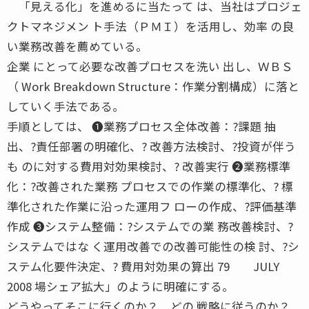
「見える化」を進めるに当たって は、当社はプロジェ
クトマネジメン ト手法（ＰＭＩ）を活用し、効率 の良
い業務改善を薦めている。
企業 にとって必要な改善プロセスを洗い 出し、ＷＢＳ
（ Work Breakdown Structure：作業分割構成）に落と
していく手法である。
手順としては、 ❶業務プロセス全体改善：?課題 抽
出、?責任部署の明確化、? 改善方法検討、?投資が伴う
も のに対する費用対効果検討、? 改善実行 ❷業務標準
化：?改善された業務 プロセスでの作業の標準化、? 標
準化された作業に沿った運用フ ローの作成、?評価基準
作成 ❸システム整備：?システムでの業 務改善検討、?
システムではな く運用改善での改善可能性の検 討、?シ
ステム化要件決定、? 費用対効果の算出 79 JULY
2008 場シェア拡大」のように明確にする。
どうやってそこに行くのか？ どの 戦略に従うのか？