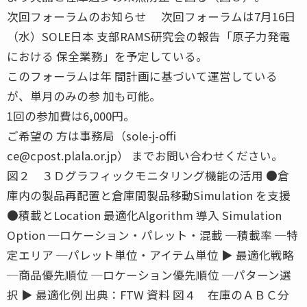
次回フォーラムのお知らせ 次回フォーラムは7月16日
（水）SOLE日本 支部RAMS研究会の報告「原子力発電
における 保全業務」を予定している。
このフォーラムは年 間計画に基づいて運営している
が、単月のみの参 加も可能。
1回の参加費は6,000円。
ご希望の 方は事務局（sole-j-offi
ce@cpost.plala.or.jp） までお問い合わせください。
図２ ３Ｄグラフィックモニタリング機能の活用 ●倉
庫内の製品再配置と倉庫間製品移動Simulation を支援
●積載とLocation 最適化Algorithm 導入 Simulation
Option ─ロケーション・パレット・混載 ─積載率 ─特
定エリア ─パレット単位・アイテム単位 ▶ 最適化戦略
─商品優先順位 ─ロケーション優先順位 ─パターン選
択 ▶ 最適化例 出典：FTW 資料 図４ 在庫のＡＢＣ分