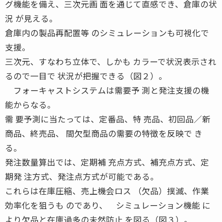
グ機能を備え、三次元画 面を通じて直感でき、倉庫の状
況 が見える。
倉庫内の製品再配置等 のシミュレーションも可視化で
支援。
三次元、すなわち立体で、しかも カラーで状況表示され
るので一目で 状況が把握できる（図２）。
フォーキャストシステムは需要予 測と発注支援の機
能からなる。
需 要予測に当たっては、定番品、特 売品、初回品／新
商品、終売品、 間欠型商品の需要の特徴を反映で き
る。
発注数量算出では、定期補 充点方式、補充点方式、定
期発 注方式、発注点方式が可能である。
これらは在庫圧縮、売上機会ロス （欠品）撲滅、作業
効率化を狙うも のであり、 シミュレーション機能 に
より欠品と在庫過多の未然防止 を図る（図３）。