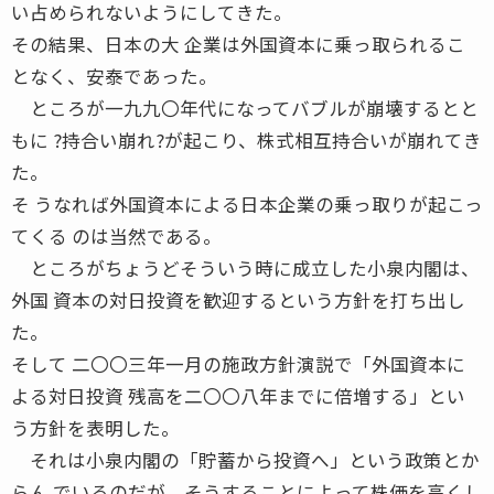
い占められないようにしてきた。
その結果、日本の大 企業は外国資本に乗っ取られるこ
となく、安泰であった。
ところが一九九〇年代になってバブルが崩壊するとと
もに ?持合い崩れ?が起こり、株式相互持合いが崩れてき
た。
そ うなれば外国資本による日本企業の乗っ取りが起こっ
てくる のは当然である。
ところがちょうどそういう時に成立した小泉内閣は、
外国 資本の対日投資を歓迎するという方針を打ち出し
た。
そして 二〇〇三年一月の施政方針演説で「外国資本に
よる対日投資 残高を二〇〇八年までに倍増する」とい
う方針を表明した。
それは小泉内閣の「貯蓄から投資へ」という政策とか
らん でいるのだが、そうすることによって株価を高くし