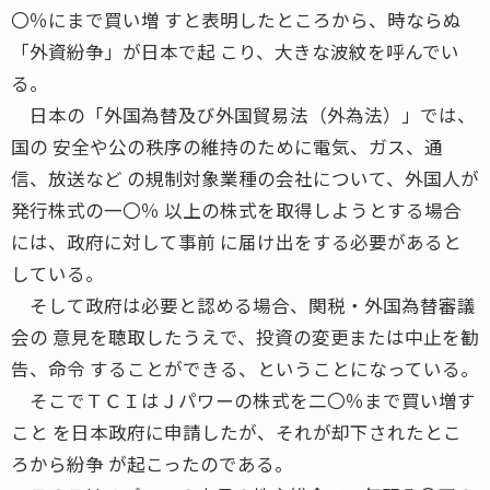
〇％にまで買い増 すと表明したところから、時ならぬ
「外資紛争」が日本で起 こり、大きな波紋を呼んでい
る。
日本の「外国為替及び外国貿易法（外為法）」では、
国の 安全や公の秩序の維持のために電気、ガス、通
信、放送など の規制対象業種の会社について、外国人が
発行株式の一〇％ 以上の株式を取得しようとする場合
には、政府に対して事前 に届け出をする必要があると
している。
そして政府は必要と認める場合、関税・外国為替審議
会の 意見を聴取したうえで、投資の変更または中止を勧
告、命令 することができる、ということになっている。
そこでＴＣＩはＪパワーの株式を二〇％まで買い増す
こと を日本政府に申請したが、それが却下されたとこ
ろから紛争 が起こったのである。