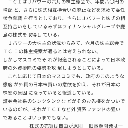
ＴＣＩはＪパワーの六月の株主総会で、年間八〇円の
増配 と、さらに株式相互持合いの廃止などを求めて委任
状争奪戦 を行うとしており、さらにＪパワーと株式の相
互持合いをし ているみずほフィナンシャルグループや鹿
島の株式を取得し ている。
Ｊパワーの大株主の状況からみて、六月の株主総会で
ＴＣ Ｉの株主提案が通るとは考えられない。
しかしマスコミでそ れが報道されることによって日本政
府の外資排除の姿勢を攻 撃しようとしている。
これに応じて日本のマスコミでも、政府のこのような
態度 が外資の日本株買いの意欲を抑え、それが日本の
株安の原因 になっていると報道している。
証券会社系のシンクタンクな どがそのお先棒をかついで
いるのだが、それがＴＣＩなど外 資系ファンドの狙い
であることはいうまでもない。
株式の売買は自由が原則 旧電源開発は一