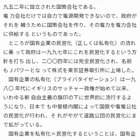
九五二年に設立された国策会社である。
電 力会社だけでは自力で電源開発できないので、政府が
それを 補うために国策会社を作り、その電力を電力会社
に供給する というものであった。
ところが国有企業の民営化（正しくは私有化）の流れ
に乗 って政府は一九九七年にこれを民営化するという方
針を打ち 出し、二〇〇四年には完全民営化され、名前
もＪパワーとな って株式を東京証券取引所に上場した。
国有企業の私有化（プライバタイゼーション）は一九
八〇 年代にイギリスのサッチャー政権が始めて以来、
いわゆる新 自由主義の旗印の下に世界的に流行するよ
うになり、日本で も中曽根内閣によって国鉄や電電公社
の民営化が行われ、そ れがやがて道路公団の民営化にま
で拡がっている。
国有企業を私有化＝民営化するということは、国有企