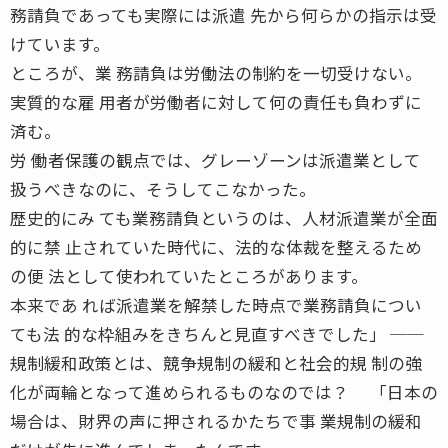
務請負であっても実際には派遣 先から何らかの指示は受
けています。
ところが、業 務請負は労働法の制約を一切受けない。
実質的な雇 用者が労働者に対して何の責任も負わずに
済む。
労 働者保護の観点では、グレーゾーンは派遣業として
扱うべきなのに、そうしてこなかった。
歴史的にみ ても業務請負というのは、人材派遣業が全面
的に禁 止されていた時代に、法的な体裁を整えるため
の便 法として使われていたところがあります。
本来であ れば派遣業を解禁した時点で業務請負につい
ても法 的な枠組みをきちんと見直すべきでした」 ──
規制緩和政策とは、競争規制の緩和と社会的規 制の強
化が両輪となって進められるものなのでは？ 「日本の
場合は、財界の声に押されるかたちで事 業規制の緩和