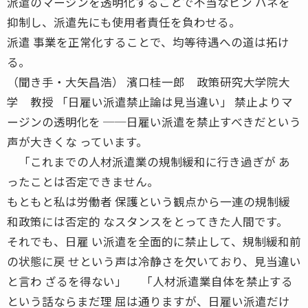
派遣のマージンを透明化することで不当なピン ハネを
抑制し、派遣先にも使用者責任を負わせる。
派遣 事業を正常化することで、均等待遇への道は拓け
る。
（聞き手・大矢昌浩） 濱口桂一郎 政策研究大学院大
学 教授 「日雇い派遣禁止論は見当違い」 禁止よりマ
ージンの透明化を ──日雇い派遣を禁止すべきだという
声が大きくな っています。
「これまでの人材派遣業の規制緩和に行き過ぎが あ
ったことは否定できません。
もともと私は労働者 保護という観点から一連の規制緩
和政策には否定的 なスタンスをとってきた人間です。
それでも、日雇 い派遣を全面的に禁止して、規制緩和前
の状態に戻 せという声は冷静さを欠いており、見当違い
と言わ ざるを得ない」 「人材派遣業自体を禁止する
という話ならまだ理 屈は通りますが、日雇い派遣だけ