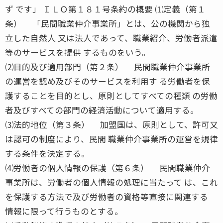
ず です」 ＩＬＯ第１８１号条約の概要 ⑴定義（第１
条） 「民間職業仲介事業所」とは、公の機関から独
立した自然人 又は法人であって、職業紹介、労働者派遣
等のサービスを提供 するものをいう。
⑵目的及び適用部門（第２条） 民間職業仲介事業所
の運営を認め及びそのサービスを利用す る労働者を保
護することを目的とし、原則としてすべての種類 の労働
者及びすべての部門の経済活動について適用する。
⑶法的地位（第３条） 加盟国は、原則として、許可又
は認可の制度により、民間 職業仲介事業所の運営を規律
する条件を決定する。
⑷労働者の個人情報の保護（第６条） 民間職業仲介
事業所は、労働者の個人情報の処理に当たって は、これ
を保護する方法で及び労働者の資格等直接に関連する
情報に限って行うものとする。