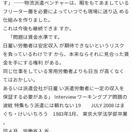
す」 ──物流派遣ベンチャーは、暇をもてあましている
フリーター層を必要によっていつでも現場に送り込 める
仕組みを作りました。
これは今後も継続できま すか。
「問題は賃金水準です。
日雇い労働者は安定収入 が期待できないというリスク
を負っているわけです から、本来ならそれに見合った賃
金を手にする権利 がある。
同じ仕事をしている常用労働者よりも日当 が高くなく
てはおかしい。
あるいは派遣会社が日雇 い派遣労働者に一定の収入を
保証する必要がある」 Interview ワーキングプア問題の
波紋 特集もう派遣には頼れない 19 JULY 2008 はま
ぐち・けいいちろう 1983年3月、 東京大学法学部卒業
。
同４月、労働省入 省。