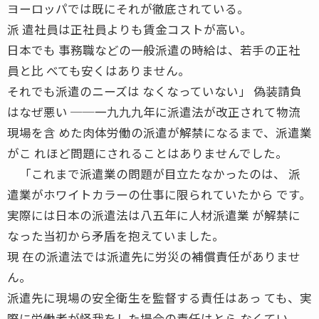
ヨーロッパでは既にそれが徹底されている。
派 遣社員は正社員よりも賃金コストが高い。
日本でも 事務職などの一般派遣の時給は、若手の正社
員と比 べても安くはありません。
それでも派遣のニーズは なくなっていない」 偽装請負
はなぜ悪い ──一九九九年に派遣法が改正されて物流
現場を含 めた肉体労働の派遣が解禁になるまで、派遣業
がこ れほど問題にされることはありませんでした。
「これまで派遣業の問題が目立たなかったのは、 派
遣業がホワイトカラーの仕事に限られていたから です。
実際には日本の派遣法は八五年に人材派遣業 が解禁に
なった当初から矛盾を抱えていました。
現 在の派遣法では派遣先に労災の補償責任がありませ
ん。
派遣先に現場の安全衛生を監督する責任はあっ ても、実
際に労働者が怪我をした場合の責任はとら なくてい