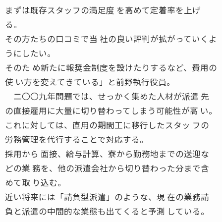
まずは既存スタッフの満足度 を高めて定着率を上げ
る。
その方たちの口コミで当 社の良い評判が拡がっていくよ
うにしたい。
そのた め新たに報奨金制度を設けたりするなど、費用の
使 い方を変えてきている」と前野執行役員。
二〇〇九年問題では、せっかく集めた人材が派遣 先
の直接雇用に大量に切り替わってしまう可能性が高 い。
これに対しては、直用の期間工に移行したスタッ フの
労務管理を代行することで対応する。
採用から 面接、給与計算、寮から勤務地までの送迎な
どの業 務を、他の派遣会社から切り替わった分まで含
めて取 り込む。
近い将来には「請負型派遣」のような、現 在の業務請
負と派遣の中間的な業態も出てくると予測 している。