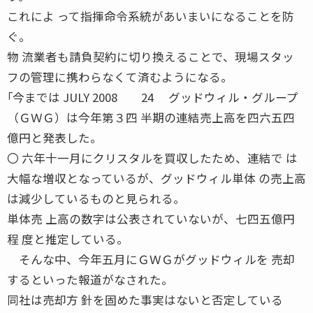
これによ って指揮命令系統があいまいになることを防
ぐ。
物 流業者も請負契約に切り換えることで、現場スタッ
フの管理に携わらなくて済むようになる。
｢今までは JULY 2008 24 グッドウィル・グループ
（ＧＷＧ）は今年第３四 半期の連結売上高を四六五四
億円と発表した。
〇 六年十一月にクリスタルを買収したため、連結で は
大幅な増収となっているが、グッドウィル単体 の売上高
は減少しているものと見られる。
単体売 上高の数字は公表されていないが、七四五億円
程 度と推定している。
そんな中、今年五月にＧＷＧがグッドウィルを 売却
するといった報道がなされた。
同社は売却方 針を固めた事実はないと否定している