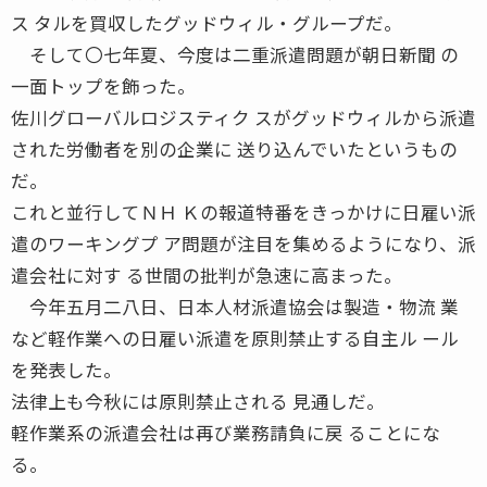
ス タルを買収したグッドウィル・グループだ。
そして〇七年夏、今度は二重派遣問題が朝日新聞 の
一面トップを飾った。
佐川グローバルロジスティク スがグッドウィルから派遣
された労働者を別の企業に 送り込んでいたというもの
だ。
これと並行してＮＨ Ｋの報道特番をきっかけに日雇い派
遣のワーキングプ ア問題が注目を集めるようになり、派
遣会社に対す る世間の批判が急速に高まった。
今年五月二八日、日本人材派遣協会は製造・物流 業
など軽作業への日雇い派遣を原則禁止する自主ル ール
を発表した。
法律上も今秋には原則禁止される 見通しだ。
軽作業系の派遣会社は再び業務請負に戻 ることにな
る。