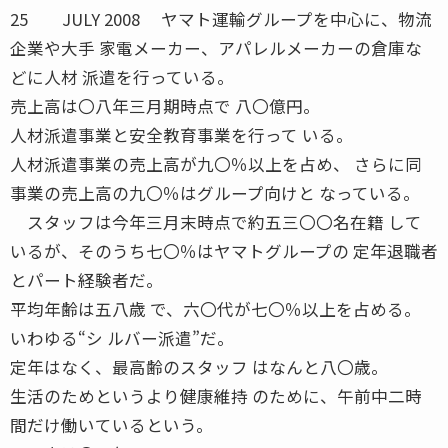
25 JULY 2008 ヤマト運輸グループを中心に、物流
企業や大手 家電メーカー、アパレルメーカーの倉庫な
どに人材 派遣を行っている。
売上高は〇八年三月期時点で 八〇億円。
人材派遣事業と安全教育事業を行って いる。
人材派遣事業の売上高が九〇％以上を占め、 さらに同
事業の売上高の九〇％はグループ向けと なっている。
スタッフは今年三月末時点で約五三〇〇名在籍 して
いるが、そのうち七〇％はヤマトグループの 定年退職者
とパート経験者だ。
平均年齢は五八歳 で、六〇代が七〇％以上を占める。
いわゆる“シ ルバー派遣”だ。
定年はなく、最高齢のスタッフ はなんと八〇歳。
生活のためというより健康維持 のために、午前中二時
間だけ働いているという。