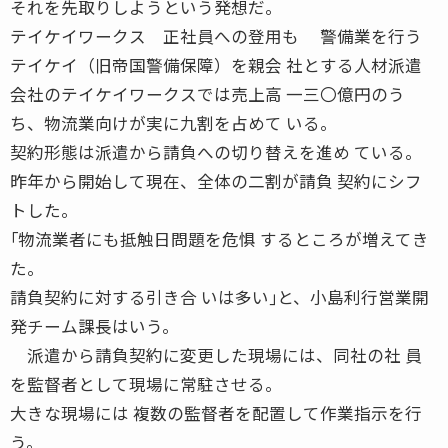
それを先取りしようという発想だ。
テイケイワークス 正社員への登用も 警備業を行う
テイケイ（旧帝国警備保障）を親会 社とする人材派遣
会社のテイケイワークスでは売上高 一三〇億円のう
ち、物流業向けが実に九割を占めて いる。
契約形態は派遣から請負への切り替えを進め ている。
昨年から開始して現在、全体の二割が請負 契約にシフ
トした。
｢物流業者にも抵触日問題を危惧 するところが増えてき
た。
請負契約に対する引き合 いは多い｣と、小島利行営業開
発チーム課長はいう。
派遣から請負契約に変更した現場には、同社の社 員
を監督者として現場に常駐させる。
大きな現場には 複数の監督者を配置して作業指示を行
う。