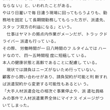
ならな い』と、いわれたことがある。
やはり日雇いで毎 日違う現場に回ってもらうよりも、勤
務地を固定 して長期間勤務してもらった方が、派遣先、
スタッ フ双方の利益になる」という。
仕事はヤマトの拠点内作業がメーンだが、トラッ クド
ライバー 派遣も行って いる。
その際、 労働時間が一 日八時間のフ ルタイムでは ハー
ドなので、 四〜五時間程 度に短縮して いる。
本人の健康状態と高齢であることに配慮し ている。
現状では請負はニーズがないため行っていない。
顧客から問い合わせがあり、請負契約が可能と判 断すれ
ば派遣契約から変更する可能性もあるとい う。
「大手人材派遣会社の相次ぐ事業停止や、派 遣社員絡
みの事件で人材派遣業界全体にマイナス イメージがつ
いてしまった。