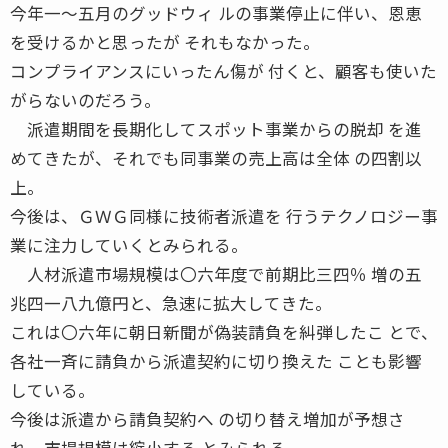
今年一〜五月のグッドウィ ルの事業停止に伴い、恩恵
を受けるかと思ったが それもなかった。
コンプライアンスにいったん傷が 付くと、顧客も使いた
がらないのだろう。
派遣期間を長期化してスポット事業からの脱却 を進
めてきたが、それでも同事業の売上高は全体 の四割以
上。
今後は、ＧＷＧ同様に技術者派遣を 行うテクノロジー事
業に注力していくとみられる。
人材派遣市場規模は〇六年度で前期比三四％ 増の五
兆四一八九億円と、急速に拡大してきた。
これは〇六年に朝日新聞が偽装請負を糾弾したこ とで、
各社一斉に請負から派遣契約に切り換えた ことも影響
している。
今後は派遣から請負契約へ の切り替え増加が予想さ
れ、市場規模は縮小する とみられる。