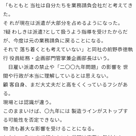
「もともと 当社は自分たちを業務請負会社だと考えてき
た。
そ れが現在は派遣が大部分を占めるようになった。
?疑 わしきは派遣?として扱うよう指導を受けたからだ
が、今度は元の業務請負に戻ることになる。
それで 落ち着くとも考えていない」と同社の前野恭徳執
行 役員総務・企画部門管掌兼企画部長はいう。
日雇い派遣の禁止や「二〇〇九年問題」の影響を 世
間や行政が本当に理解しているとは思えない。
顧 客自身、まだ大丈夫だと高をくくっているフシがあ
る。
現場とは認識が違う。
このままいけば、〇九年には 製造ラインがストップす
る可能性を否定できない。
物 流も甚大な影響を受けることになる。