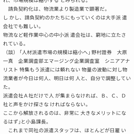
請負契約化は、物流業より製造業で顕著だ。
し かし、請負契約のかたちにもっていくのは大手派 遣
会社でも難しい。
物流など軽作業中心の中小派 遣会社は、窮地に立たさ
れている。
（談） ｢人材派遣市場の規模は縮小へ｣ 野村證券 大原
一真 企業調査部エマージング企業調査室 シニアアナ
リスト 特集もう派遣には頼れない 物量の波動に対し物
流業者が今日は何人、明日は何 人と、自分で調整してい
た。
派遣会社Ａ社だけで人 が集まらなければ、Ｂ、Ｃ、Ｄ
社と声をかけ探さな ければならない。
ここから解放されるのは、非常に 大きなメリットにな
るはず｣と小島課長。
これまで同社の派遣スタッフは、ほとんどが日雇 い