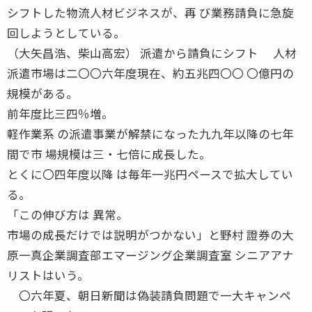
シフトした物流人材ビジネスが、再 び業務請負に急旋
回しようとしている。
（大矢昌浩、柴山高宏） 派遣から請負にシフト 人材
派遣市場は二〇〇六年度現在、約五兆四〇〇 〇億円の
規模がある。
前年度比三四％増。
軽作業系 の派遣事業が解禁になった九九年以降の七年
間で市 場規模は三・七倍に成長した。
とくに〇四年度以降 は毎年一兆円ペースで拡大してい
る。
「この伸び方は 異常。
市場の成長だけでは説明がつかない」と野村 證券の大
原一真企業調査部エマージング企業調査室 シニアアナ
リストはいう。
〇六年夏、朝日新聞は偽装請負問題で一大キャンペ