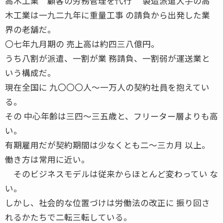
高木工業 顧客の労務管理を代行 製造派遣大手の高
木工業は一九二九年に重量工事 の請負から出発した業
界の老舗だ。
〇七年九月期の 売上高は約四三八億円。
うち八割が派遣、一割が業 務請負、一割弱が運送業と
いう構成だ。
現在全国に 九〇〇〇人〜一万人の契約社員を抱えてい
る。
その 中心年齢は三四〜三五歳と、フリーター層よりも高
い。
有期雇用だが契約期間は少なくとも二〜三カ月 以上。
働き方は常用に近い。
そのビジネスモデルは従来からほとんど変わってい な
い。
しかし、社会的な位置づけは労働法の改正に 振り回さ
れるかたちで二転三転している。