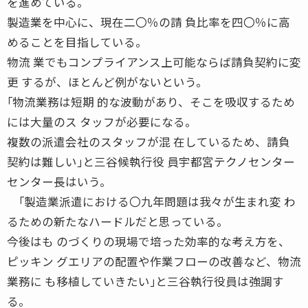
を進めている。
製造業を中心に、現在二〇％の請 負比率を四〇％に高
めることを目指している。
物流 業でもコンプライアンス上可能ならば請負契約に変
更 するが、ほとんど例がないという。
｢物流業務は短期 的な波動があり、そこを吸収するため
には大量のス タッフが必要になる。
複数の派遣会社のスタッフが混 在しているため、請負
契約は難しい｣と三谷候執行役 員宇都宮テクノセンター
センター長はいう。
｢製造業派遣における〇九年問題は我々が生まれ変 わ
るための新たなハードルだと思っている。
今後はも のづくりの現場で培った効率的な考え方を、
ピッキン グエリアの配置や作業フローの改善など、物流
業務に も移植していきたい｣と三谷執行役員は強調す
る。