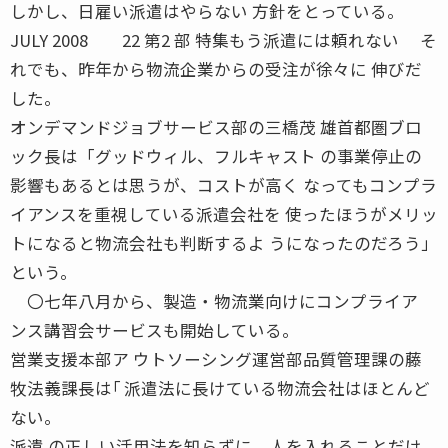
しかし、日雇い派遣はやらない 方針をとっている。
JULY 2008 22 第2 部 特集もう派遣には頼れない そ
れでも、昨年から物流企業からの受注が徐々に 伸びだ
した。
オンデマンドジョブサービス部の三橋茂 雄首都圏ブロ
ック長は「グッドウィル、フルキャスト の事業停止の
影響もあるとは思うが、コストが高く なってもコンプラ
イアンスを重視している派遣会社を 使ったほうがメリッ
トになると物流会社も判断するよ うになったのだろう」
という。
〇七年八月から、製造・物流業向けにコンプライア
ンス講習会サービスも開始している。
営業支援本部ア ウトソーシング運営部品質管理課の藤
牧法義課長は｢ 派遣法に長けている物流会社はほとんど
ない。
派遣 の正しい活用法を知らずに、人を入れることだけ