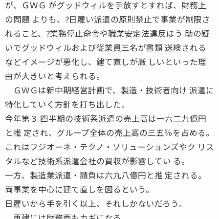
が、ＧＷＧ がグッドウィルを手放すとすれば、財務上
の問題 よりも、?日雇い派遣の原則禁止で事業が制限さ
れること、?業務停止命令や職業安定法違反ほう 助の疑
いでグッドウィルおよび従業員三名が書類 送検される
などイメージが悪化し、建て直しが厳 しいといった理
由が大きいと考えられる。
ＧＷＧは新中期経営計画で、製造・技術者向け 派遣に
特化していく方針を打ち出した。
今年第３ 四半期の技術系派遣の売上高は一六二九億円
と推 定され、グループ全体の売上高の三五％を占める。
これはフジオーネ・テクノ・ソリューションズやク リス
タルなど技術系派遣会社の買収が影響してい る。
一方、製造業派遣・請負は六九八億円と推 定される。
両事業を中心に建て直しを図るという。
日雇いから手を引く以上、それしかないだろう。
再建には財務面もカギになる。