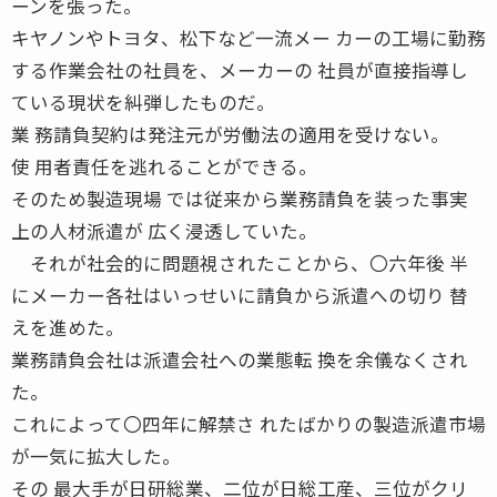
ーンを張った。
キヤノンやトヨタ、松下など一流メー カーの工場に勤務
する作業会社の社員を、メーカーの 社員が直接指導し
ている現状を糾弾したものだ。
業 務請負契約は発注元が労働法の適用を受けない。
使 用者責任を逃れることができる。
そのため製造現場 では従来から業務請負を装った事実
上の人材派遣が 広く浸透していた。
それが社会的に問題視されたことから、〇六年後 半
にメーカー各社はいっせいに請負から派遣への切り 替
えを進めた。
業務請負会社は派遣会社への業態転 換を余儀なくされ
た。
これによって〇四年に解禁さ れたばかりの製造派遣市場
が一気に拡大した。
その 最大手が日研総業、二位が日総工産、三位がクリ