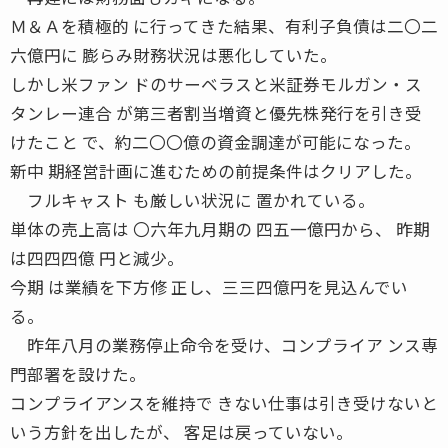
Ｍ＆Ａを積極的 に行ってきた結果、有利子負債は二〇二
六億円に 膨らみ財務状況は悪化していた。
しかし米ファン ドのサーベラスと米証券モルガン・ス
タンレー連合 が第三者割当増資と優先株発行を引き受
けたこと で、約二〇〇億の資金調達が可能になった。
新中 期経営計画に進むための前提条件はクリアした。
フルキャスト も厳しい状況に 置かれている。
単体の売上高は 〇六年九月期の 四五一億円から、 昨期
は四四四億 円と減少。
今期 は業績を下方修 正し、三三四億円を見込んでい
る。
昨年八月の業務停止命令を受け、コンプライア ンス専
門部署を設けた。
コンプライアンスを維持で きない仕事は引き受けないと
いう方針を出したが、 客足は戻っていない。