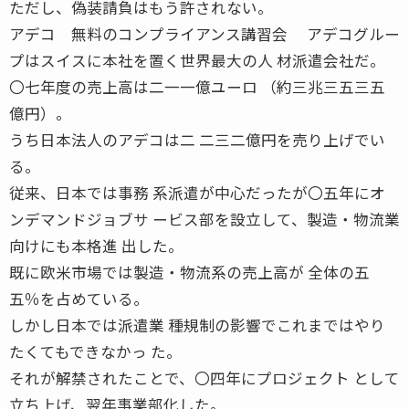
ただし、偽装請負はもう許されない。
アデコ 無料のコンプライアンス講習会 アデコグルー
プはスイスに本社を置く世界最大の人 材派遣会社だ。
〇七年度の売上高は二一一億ユーロ （約三兆三五三五
億円）。
うち日本法人のアデコは二 二三二億円を売り上げでい
る。
従来、日本では事務 系派遣が中心だったが〇五年にオ
ンデマンドジョブサ ービス部を設立して、製造・物流業
向けにも本格進 出した。
既に欧米市場では製造・物流系の売上高が 全体の五
五％を占めている。
しかし日本では派遣業 種規制の影響でこれまではやり
たくてもできなかっ た。
それが解禁されたことで、〇四年にプロジェクト として
立ち上げ、翌年事業部化した。