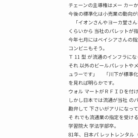
チェーンの主導権はメー カー
今後の標準化は小売業の動向が
「イオンさんやヨーカ堂さんな
くらいから 当社のパレットが
今年七月にはベイシアさんの指
コンビニもそう。
Ｔ 11 型 が流通のインフラに
それ 以外のビールパレットや
ュラーです」 「川下が標準化
を見れば明らかです。
ウォル マートがＲＦＩＤを付
しかし日本では流通が当社 の
勘弁して 下さいがアリになっ
そ れでも流通業の指定を受ける
学習院大 学法学部卒。
81年、日本パ レットレンタル（