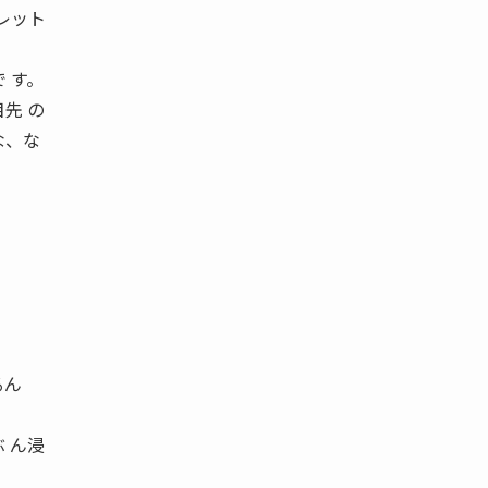
レット
 す。
先 の
な、な
るん
 ん浸