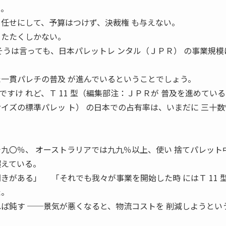
る。
 任せにして、予算はつけず、決裁権 も与えない。
くたたくしかない。
そうは言っても、日本パレットレ ンタル（ＪＰＲ） の事業規模
た一貫パレチの普及 が進んでいるということでしょう。
け れど、Ｔ 11 型（編集部注：ＪＰＲが 普及を進めてい
イズの標準パレッ ト） の日本での占有率は、いまだに 三十
で九〇％、 オーストラリアでは九九％以上、使い 捨てパレット
超えている。
きがある」 「それでも我々が事業を開始した時 にはＴ 11 
た。
れば鈍す ──景気が悪くなると、物流コストを 削減しようとい