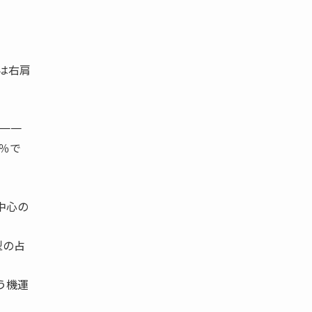
は右肩
る一一
数％で
中心の
型の占
う機運