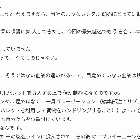
。
うと 考えますから、当社のようなレンタル 商売にとっては
事業は順調に拡 大してきたし、今回の景気低迷でも 引き合いは
はしていません。
って、 やるものじゃない。
と、そうではない企業の違いがあっ て、目覚めていない企業は
。
ンタルパレットを導入する上で 何が制約になるのですか。
タル 屋ではなく、一貫パレチゼーション （編集部注：サプ
じパレットを利用し て荷物をハンドリングすること）によ って
だと自分たちを位置付けています。
なんで す。
カ ーの製造ラインに投入されて、その後 のサプライチェーン