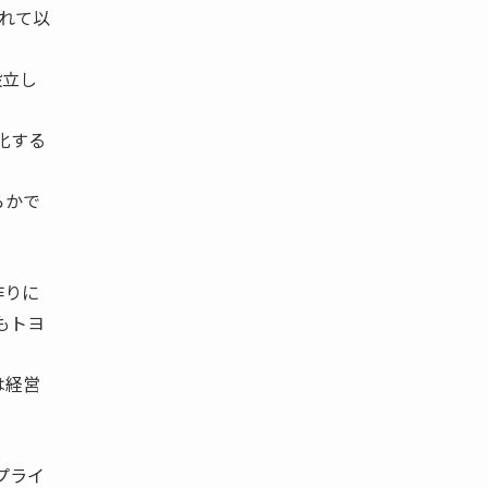
されて以
設立し
化する
らかで
作りに
もトヨ
。
は経営
プライ