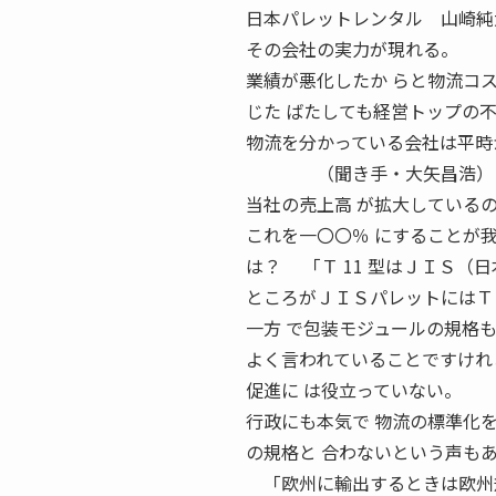
日本パレットレンタル 山崎純
その会社の実力が現れる。
業績が悪化したか らと物流コ
じた ばたしても経営トップの
物流を分かっている会社は平時
（聞き手・大矢昌浩） 5 NO
当社の売上高 が拡大している
これを一〇〇％ にすることが
は？ 「Ｔ 11 型はＪＩＳ（
ところがＪＩＳパレットにはＴ 
一方 で包装モジュールの規格も
よく言われていることですけれ
促進に は役立っていない。
行政にも本気で 物流の標準化を
の規格と 合わないという声も
「欧州に輸出するときは欧州規