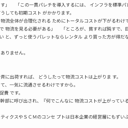
ます」 「この一貫パレチを導入するには、 インフラを標準パ
どうしても初期コスト がかかります。
も物流全体が合理化される ためにトータルコストが下がるわけで
で 物流を見る必要がある」 「ところが、貧すれば鈍すで、目
い と、ずっと使うパレットならレンタル より買った方が得だ
ゃありません。
一斉に出荷すれば、 どうしたって物流コストは上がりま す。
 て、一気に流通させるわけですから。
促費 です。
が幹部に呼び出され、『何でこんなに 物流コストが上がってい
スティクスやＳＣＭのコンセ プトは日本企業の経営層にもずいぶ