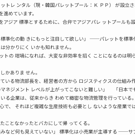
ットレ ンタル（現・韓国パレットプール：Ｋ ＰＰ） が設立
及を進めています。
 型をアジア 標準とするために、合弁でアジアパレ ットプールも
た標準化の動 きにもっと注目して欲しい」 ──パレットを標準
には分かりにく いかも知れません。
トの 坩堝になれば、大変な非効率を招く ことになるのは明
しかありま せん。
 ている物流部長を、経営者の方から ロジスティクスの仕組み
のマネジメント レベルが上がってこないと難しい」 「日本で
ている企業は、従来からき わめて緻密な物流管理を行っている
心で、 それほど複雑な生産技術も必要とし ないような産業で
したことなかったとバカにして帰 ってくる。
組みなど何も見えていない」 標準化は小売業が主導する ──サ