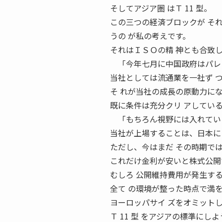
そしてアジア圏 はＴ 11 型。
この三つの経済ブロックが そ
うの が私の考えです。
それはＩＳＯの精 神とも合致し
「今年七月に中国政府はパレ
当社としては流通業を一社ず 
そ れが当社の成長の原動力に
既に条件は充分クリ アしてい
「もちろん視野には入れてい
当社が上場することは、日本にＴ
ただし、今はまだ その時期で
これだけ金利が安いと株式公開
むしろ 公開維持費用が発生す
全て の環境が整った時点で満
ヨーロッパサイ ズをオミットし
Ｔ 11 型 をアジアの標準に