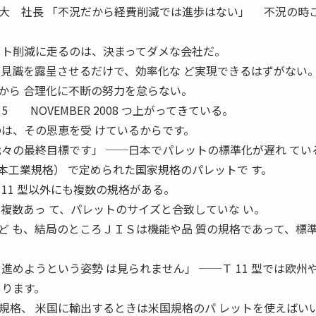
大 社長 「不況だから経費削減では進歩はない」 不況の時
スト削減に走るのは、決まってダメな会社だ。
不見識を露呈させるだけで、効率化な ど実現できるはずがない
から 合理化に不断の努力を怠らない。
VEMBER 2008 つ上がってきている。
のは、その恩恵を受 けているからです。
我々の最終目標です」 ──日本でパレットの標準化が遅れ てい
日本工業規格） で定められた国家規格のパレットで す。
11 型以外にも複数の規格がある。
複数あっ て、パレットのサイズと合致していな い。
ど も、結局のところＪＩＳは機能や品 質の規格であって、標
進めようという姿勢 は見られません」 ──Ｔ 11 型では欧州
あります。
格、 米国に輸出するときは米国規格のパ レットを使えばい