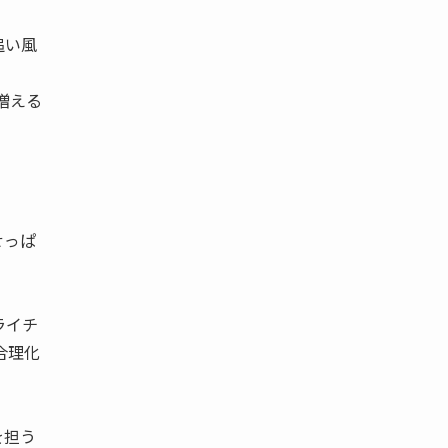
追い風
増える
せっぱ
ライチ
合理化
を担う