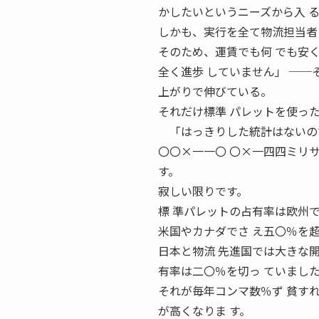
かしたいというニーズから入 
しかも、実行を全て物流担当者
そのため、運賃でも何 でも安
全く進歩 していません」 ──
上がりで伸びている。
それだけ標準 パレットを使っ
「はっきりした統計はないのです
〇〇×一一〇 〇×一四四ミリサ
す。
寂しい限りです。
標 準パレットの占有率は欧州
米国やカナダでさ え五〇％を
日本と物流 先進国では大きな開
有率は二〇％を切っ ていまし
それが毎年コンマ数％ず 貧す
が高くなりま す。