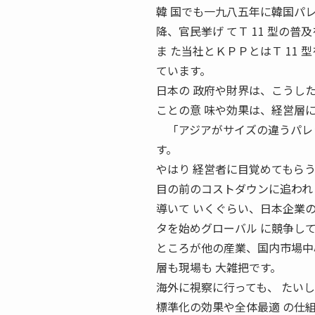
韓 国でも一九八五年に韓国パレ
降、官民挙げ てＴ 11 型の普
ま た当社とＫＰＰとはＴ 11
ています。
日本の 政府や財界は、こうし
ことの意 味や効果は、経営層
「アジアがサイズの違うパレッ
す。
やはり 経営者に目覚めてもらう
目の前のコストダウンに追われ
導いて いくぐらい、日本企業
タを始めグローバル に競争し
ところが他の産業、国内市場中
層も現場も 大雑把です。
海外に視察に行っても、 たい
標準化の効果や全体最適 の仕