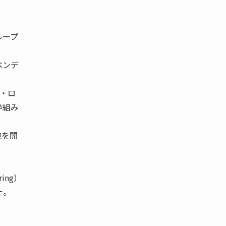
ループ
ベンデ
コ・ロ
枠組み
地を開
ing）
た。