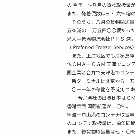
の 今年一〜八月の貨物取扱量
また、発着便数は三・ 六％増
そのうち、八月の貨物輸送量は
五％減の 二万五四〇〇便だっ
米大手低温物流会社ＰＦＳ 深圳
（ Preferred Freezer 
また、上海地区でも冷凍倉庫
仏ＣＭＡーＣＧＭ 天津でコンテ
国企業と合弁で天津港でコンテ
新ターミナルは北京から一五〇
二〇一一年の稼働を予 定して
合弁会社の出資比率はＣＭＡ
香港華亜 国際航運が二〇％。
寧波─舟山港のコンテナ取扱量 
のコ ンテナ取扱量は、前年同
また、総貨物取扱量は七・ 〇