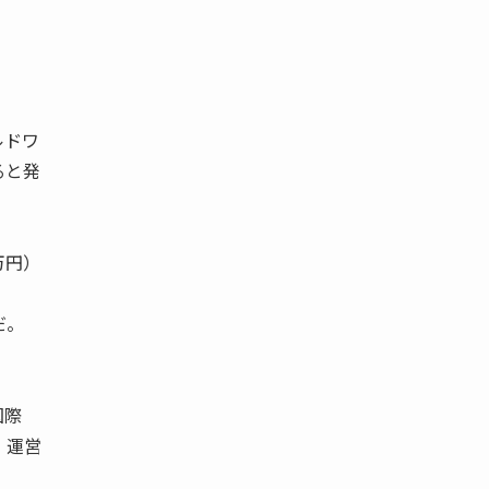
ルドワ
ると発
万円）
だ。
国際
・運営