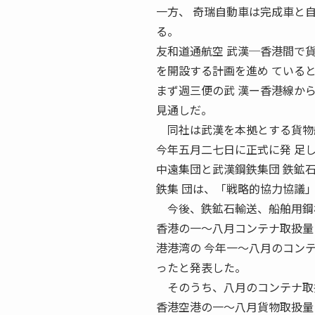
一方、 奇瑞自動車は完成車と
る。
友和道通航空 武漢─香港間で
を開設する計画を進め ている
まず週三便の武 漢ー香港線か
見通しだ。
同社は武漢を本拠とする貨物
今年五月二七日に正式に発 足
中遠集団と武漢鋼鉄集団 鉄鉱
鉄集 団は、「戦略的協力協議
今後、鉄鉱石輸送、船舶用鋼材
香港の一〜八月コンテナ取扱量 
港港湾の 今年一〜八月のコン
ったと発表した。
そのうち、八月のコンテナ取扱
香港空港の一〜八月貨物取扱量 