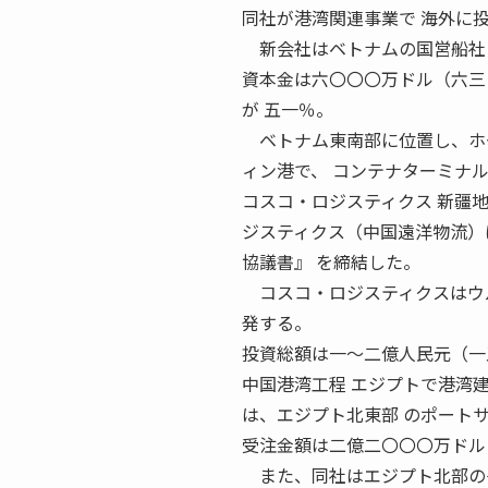
同社が港湾関連事業で 海外に
新会社はベトナムの国営船社ビ
資本金は六〇〇〇万ドル（六三
が 五一％。
ベトナム東南部に位置し、ホー
ィン港で、 コンテナターミナル
コスコ・ロジスティクス 新疆地
ジスティクス（中国遠洋物流）
協議書』 を締結した。
コスコ・ロジスティクスはウル
発する。
投資総額は一〜二億人民元（一
中国港湾工程 エジプトで港湾建設を受注
は、エジプト北東部 のポート
受注金額は二億二〇〇〇万ドル
また、同社はエジプト北部のダ