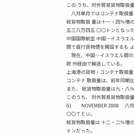
この うち、対外貿易貨物取扱
八月単月ではコンテナ取扱量は
総貨物取扱 量は十一・四％増
五三八万四五 〇〇トンとなっ
中国国際航空 中国─イスラエル
間で直行貨物便を開設するも 
現在、中国─イスラエル間の月
欧 州経由で輸送している。
上海港の貨物・コンテナ取扱量
コンテナ 取扱量は、前年同期
また、 総貨物取扱量は九・八
このうち、 対外貿易貨物取扱
61 NOVEMBER 2008
〇〇ＴＥＵ。
総貨物取扱量は 十二・二％増
トンだった。