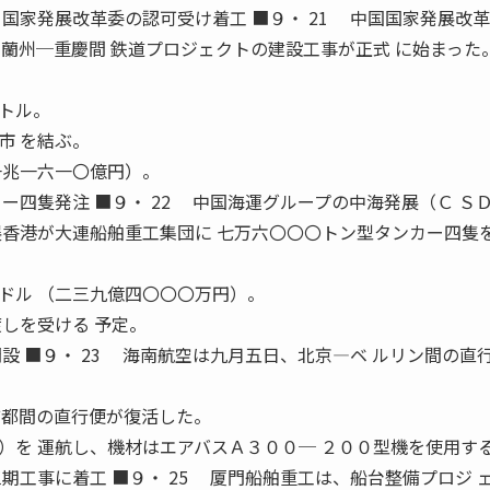
国家発展改革委の認可受け着工 ■９・ 21 中国国家発展改
、蘭州─重慶間 鉄道プロジェクトの建設工事が正式 に始まった
。
トル。
市 を結ぶ。
一兆一六一〇億円）。
ー四隻発注 ■９・ 22 中国海運グループの中海発展（Ｃ Ｓ
展香港が大連船舶重工集団に 七万六〇〇〇トン型タンカー四隻を
ル （二三九億四〇〇〇万円）。
しを受ける 予定。
設 ■９・ 23 海南航空は九月五日、北京―ベ ルリン間の直
首都間の直行便が復活した。
を 運航し、機材はエアバスＡ３００─ ２００型機を使用す
期工事に着工 ■９・ 25 厦門船舶重工は、船台整備プロジ 