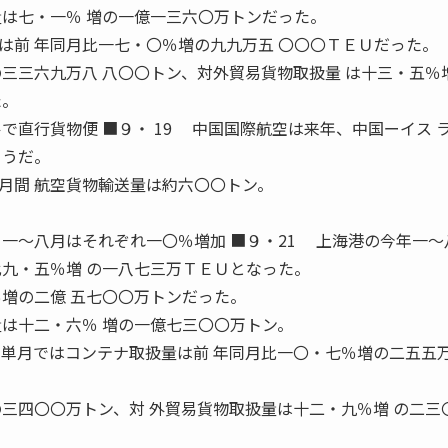
量は七・一％ 増の一億一三六〇万トンだった。
前 年同月比一七・〇％増の九九万五 〇〇〇ＴＥＵだった。
の三三六九万八 八〇〇トン、対外貿易貨物取扱量 は十三・五％
た。
で直行貨物便 ■９・ 19 中国国際航空は来年、中国ーイス 
ようだ。
間 航空貨物輸送量は約六〇〇トン。
 一〜八月はそれぞれ一〇％増加 ■９・21 上海港の今年一〜
比九・五％増 の一八七三万ＴＥＵとなった。
％増の二億 五七〇〇万トンだった。
量は十二・六％ 増の一億七三〇〇万トン。
 八月単月ではコンテナ取扱量は前 年同月比一〇・七％増の二五五万
の三四〇〇万トン、対 外貿易貨物取扱量は十二・九％増 の二三