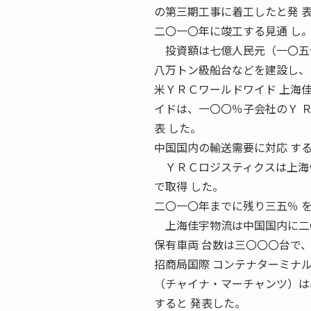
の第三期工事に着工したと発 
二〇一〇年に竣工する見通 し
投資額は七億人民元（一〇五
八万トン級船台などを建設し、
米ＹＲＣワールドワイド 上海佳
イドは、一〇〇％子会社のＹ 
表 した。
中国国内の輸送需要に対応 す
ＹＲＣロジスティクスは上海佳
で取得 した。
二〇一〇年までに残り三五％ 
上海佳宇物流は中国国内に二
保有車両 台数は三〇〇〇台で
招商局国際 コンテナターミナル
（チャイナ・マーチャンツ）は
すると 発表した。