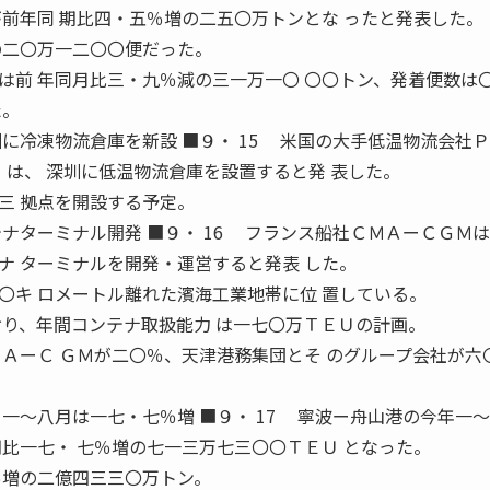
が前年同 期比四・五％増の二五〇万トンとな ったと発表した。
の二〇万一二〇〇便だった。
前 年同月比三・九％減の三一万一〇 〇〇トン、発着便数は
た。
に冷凍物流倉庫を新設 ■９・ 15 米国の大手低温物流会社
Services）は、 深圳に低温物流倉庫を設置すると発 表した。
三 拠点を開設する予定。
ナターミナル開発 ■９・ 16 フランス船社ＣＭＡーＣＧＭは
ナ ターミナルを開発・運営すると発表 した。
キ ロメートル離れた濱海工業地帯に位 置している。
おり、年間コンテナ取扱能力 は一七〇万ＴＥＵの計画。
ーＣ ＧＭが二〇％、天津港務集団とそ のグループ会社が六
一〜八月は一七・七％増 ■９・ 17 寧波ー舟山港の今年一
期比一七・ 七％増の七一三万七三〇〇ＴＥＵ となった。
％増の二億四三三〇万トン。