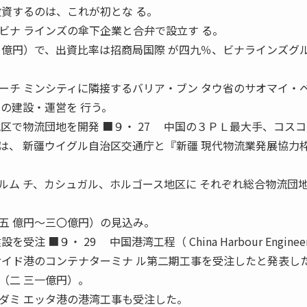
投資するのは、これが初とな る。
ナ ラインズの傘下企業と合弁で設立す る。
 億円）で、出資比率は招商局国際 が四九％、ビナラインズグ
チ ミンシティに隣接するバリア・ブン タウ省のサオマイ・
の建設・運営を 行う。
区で物流団地を開発 ■９・ 27 中国の３ＰＬ最大手、コス
は、 新疆ウイグル自治区交通庁と『新疆 現代物流業発展協力
ム チ、カシュガル、ホルゴース地区に それぞれ総合物流団
五 億円〜三〇億円）の見込み。
 ■９・ 29 中国港湾工程（ China Harbour Engineer
サイド港のコンテナターミナ ル第二期工事を受注したと発表し
（二 三一億円）。
ミ エッタ港の港湾工事も受注した。