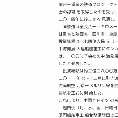
蘭州ー重慶の鉄道プロジェクト 
会の認可 を取得したのを受け
二〇一四年に竣工する 見通し
同鉄道は全長八一四キロメー
甘粛省と陝西省、四川省、重慶
投資総額は七七四億人民 元（
中海発展 大連船舶重工にタンカ
は、一〇〇％子会社の中 海発
したと発表した。
投資総額は約二億二八〇〇万ド
二〇一 一年七〜十二月に引き渡
海南航空 北京ーベルリン線を開
運航を正式に開 始した。
これにより、中国とドイツ の
週四便（月、水、金、日曜日）
厦門船舶重工 船台整備計画の三