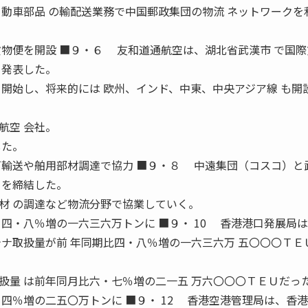
自動車部品 の輸配送業務で中国郵政集団の物流 ネットワークを
貨物便を開設 ■９・６ 友和道通航空は、湖北省武漢市 で国
と発表した。
ら開始し、将来的には 欧州、インド、中東、中央アジア線 も開
航空 会社。
した。
石輸送や舶用部材調達で協力 ■９・８ 中遠集団（コスコ）と
」を締結した。
 の調達など物流分野で協業していく。
四・八％増の一六三六万トンに ■９・ 10 香港港口発展局
テナ取扱量が前 年同期比四・八％増の一六三六万 五〇〇〇ＴＥ
量 は前年同月比六・七％増の二一五 万六〇〇〇ＴＥＵだっ
四％増の二五〇万トンに ■９・ 12 香港空港管理局は、香