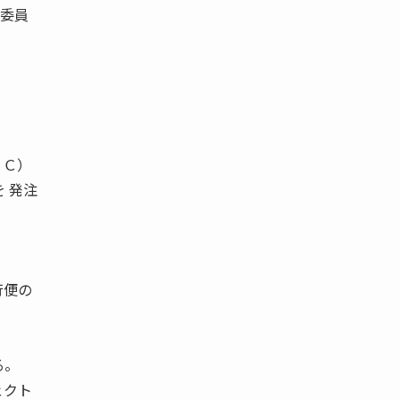
革委員
。
ＤＣ）
 発注
行便の
る。
ェクト