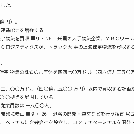
表した。
。
億 円）。
 建造能力を増強する。
宇物流を買収 ■９・ 26 米国の大手物流企業、ＹＲＣワー 
ＲＣロジスティクスが、トラック大 手の上海佳宇物流を買収す
る。
宇 物流の株式の六五％を四四七〇万ド ル（四六億九三五〇
を三九〇〇万ドル（四〇億九五〇〇 万円）以内で買収する計画
〇 〇拠点を展開している。
、従業員数は 一八〇〇人。
開発に参画 ■９・ 26 港湾の開発・運営などを行う招商 局
、 ベトナムに合弁会社を設立し、コン テナターミナルを開発