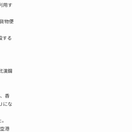
利用す
際貨物便
設する
武漢鋼
は、香
Ｕにな
た。
港空港