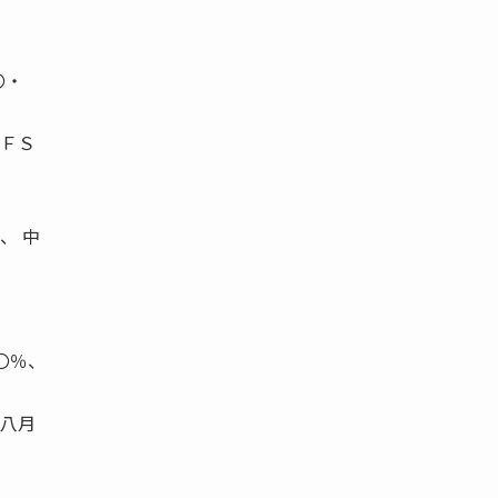
〇・
ＰＦＳ
、 中
〇％、
〜八月