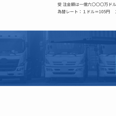
受 注金額は一億六〇〇〇万ド
為替レート：１ドル＝105円 １