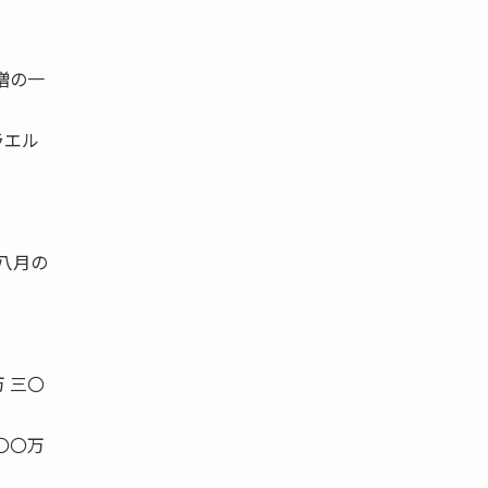
増の一
ラエル
八月の
 三〇
〇〇万