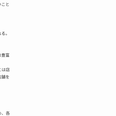
いこと
れる。
は豊富
とは店
店舗を
め、各