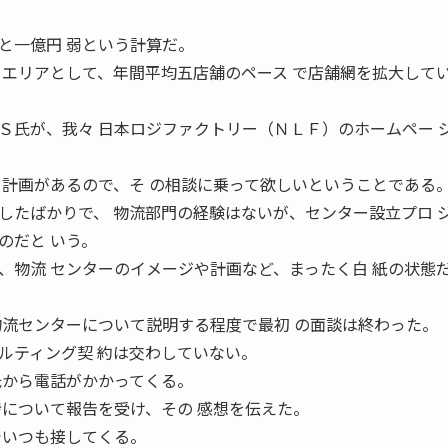
と一億円 弱という計算だ。
をエリアとして、年間平均五店舗のペース で店舗網を拡大して
氏が、我々 日本ロジファクトリー（ＮＬＦ）のホームペー 
る計画があるので、そ の相談に乗って欲しいということである
たばかりで、 物流部門の経験はないが、センター設立プロ 
のだと いう。
、物流 センターのイメージや計画など、まったく白 紙の状態
物流センターについて説明する程度で最初 の面談は終わった。
ティング契 約は交わしていない。
氏から電話がかかってくる。
捗について報告を受け、その 感想を伝えた。
でいつも接してくる。