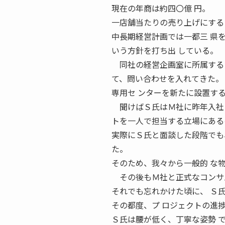
現在の年商は約四〇億 円。
一店舗当たりの売り上げにする
中長期経営計画では一都三 県
いう方針を打ち出 している。
同社の経営企画室に所属するＳ
て、問い合わせを入れてきた。
専用セ ンターを新たに設置す
聞けばＳ氏はＭ社に昨年入社し
トを一人で担当する立場にある
実際にＳ氏と面談した段階でも
た。
そのため、我々から一般的 な
その後もＭ社と正式なコンサル
それでも忘れかけた頃に、 Ｓ
その都度、プ ロジェクトの進
Ｓ氏は腰が低く、丁寧な姿勢 