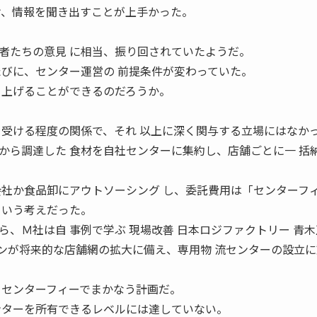
け、情報を聞き出すことが上手かった。
たちの意見 に相当、振り回されていたようだ。
たびに、センター運営の 前提条件が変わっていた。
ち上げることができるのだろうか。
を受ける程度の関係で、それ 以上に深く関与する立場にはなか
ら調達した 食材を自社センターに集約し、店舗ごとに一 括
会社か食品卸にアウトソーシング し、委託費用は「センターフ
という考えだった。
、Ｍ社は自 事例で学ぶ 現場改善 日本ロジファクトリー 青
ーンが将来的な店舗網の拡大に備え、専用物 流センターの設立
 センターフィーでまかなう計画だ。
ンターを所有できるレベルには達していない。