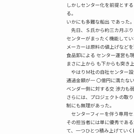
しかしセンター化を前提とする
る。
いかにも多難な船出 であった
先日、Ｓ氏から約三カ月ぶり
センターがまったく機能してい
メーカーは原料の値上げなどを
食品卸による センター運営も
まさに上から も下からも突き
やはりＭ社の自社センター設置
通過金額が一 〇億円に満たな
ベンダー側に対する交 渉力も
さらには、プロジェクトの取り
制にも無理があった。
センターフィーを伴う専用セン
その担当者には単に優秀である
て、一つひとつ積み上げていく