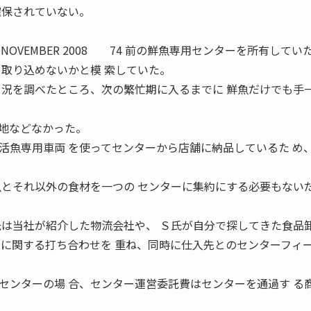
確保されていない。
OVEMBER 2008 74 前の鮮魚専用センターを所有してい
も取り込めないかと模 索していた。
 況を調べたところ、次の繁忙期に入るまでに 鮮魚だけでも手
地などなかった。
魚専用車両 を使ってセンターから店舗に納品しているた め
魚とそれ以外の食材を一つの センターに集約にする必要もない
は当社が紹介した物流会社や、 Ｓ氏が自分で探してきた食品
営に関する打ち合わせを 重ね、同時に仕入先とのセンターフィ
ンターの場 合、センター運営委託費はセンターを通過す る