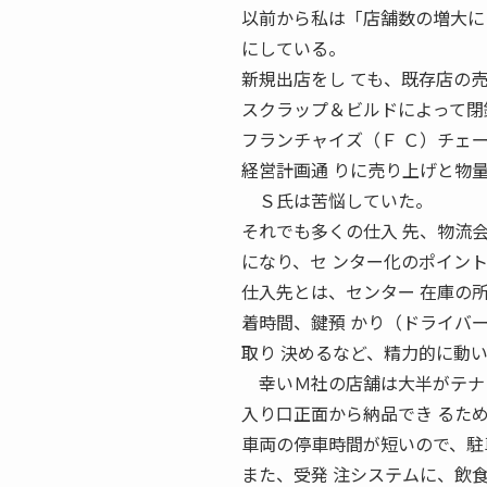
以前から私は「店舗数の増大に
にしている。
新規出店をし ても、既存店の
スクラップ＆ビルドによって閉
フランチャイズ（Ｆ Ｃ）チェ
経営計画通 りに売り上げと物
Ｓ氏は苦悩していた。
それでも多くの仕入 先、物流
になり、セ ンター化のポイン
仕入先とは、センター 在庫の
着時間、鍵預 かり（ドライバ
取り 決めるなど、精力的に動
幸いＭ社の店舗は大半がテナン
入り口正面から納品でき るた
車両の停車時間が短いので、駐
また、受発 注システムに、飲