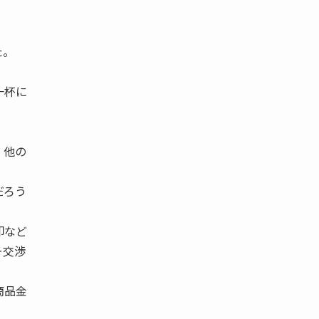
た。
一杯に
、他の
だろう
卸など
ー交渉
商品金