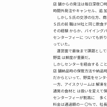
店 舗からの発注は毎日深夜〇
時間外発注やキャンセル、追 
しかしＳ氏の交渉の仕方、商談
Ｓ氏の前 職はＭ社と同じ飲食
その経験 からか、バイイング
センターフィーに ついても折
っていた。
運営面で最後まで課題として残
野菜 は鮮度が重要だ。
しかしセンターを経由する こ
店 舗納品時の保管方法や納品
だからといって、野菜をセンタ
一方、アイスクリームは 解凍
通常の食材と は扱いを変えて
センターフィーが割高に 多く
料金は通過額の一 〇％で、社