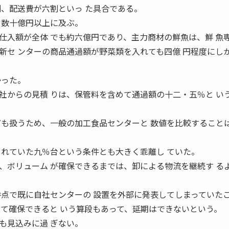
割、配送費が六割といっ た具合である。
も数十億円以上に及ぶ。
入額が全体 でも約六億円であり、主力商材の鮮魚は、鮮 魚
新セ ンターの商品通過額が野菜類を入れても四億 円程度にし
かった。
からの見積 りは、保管料を含めて通過額の十二・五％と い
ども扱うため、一般の加工食品センターと 数値を比較すること
。
 れていた九％台という条件とも大きく乖離し ていた。
ボリューム が確保できるまでは、卸による物流を継続す る
時点で既に自社センターの 設置を外部に発表してしまっていた
って確保できると いう算段もあって、延期はできないという。
も見込みに過 ぎない。