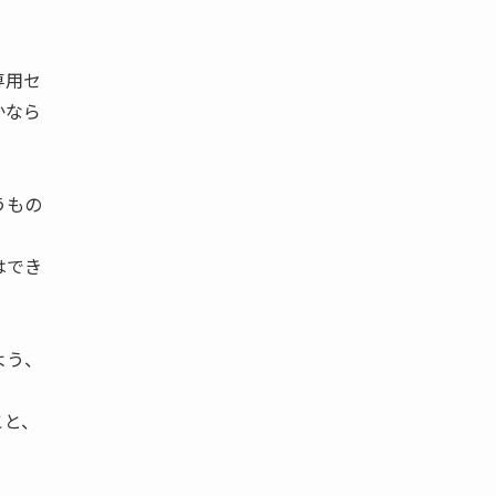
専用セ
かなら
うもの
はでき
よう、
こと、