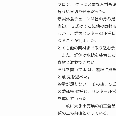
プロジェ クトに必要な人材も
危うい見切り発車だった。
新興外食チェーンＭ社の勇み足 N
当初、 Ｓ氏はそこに他の商材
しかし、鮮魚センターの運営状
なることが判明した。
とても他の商材まで取り込む余
また、鮮魚は水槽を装備した活
食材と混載できない。
それを聞いて 私は、無理に鮮
と意 見を述べた。
物量が足りない その後、Ｓ氏
の委託先 候補と、センター運
を進めていった。
一般に大手小売業の加工食品セ
額の三％前後となっている。