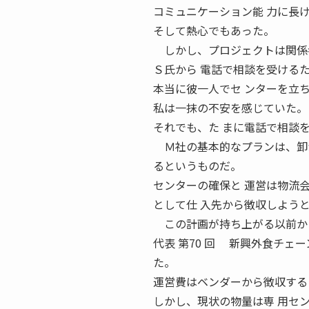
コミュニケーション能 力に長
そして熱心でもあった。
しかし、プロジェクトは関係者
Ｓ氏から 電話で相談を受ける
本当に彼一人でセ ンターを立
私は一抹の不安を感じていた。
それでも、た まに電話で相談
Ｍ社の基本的なプランは、卸か
るというものだ。
センターの確保と 運営は物流
として仕 入先から徴収しよう
この計画が持ち上がる以前から
代表 第70 回 新興外食チェ
た。
運営費はベンダーから徴収する
しかし、現状の物量は専 用セ