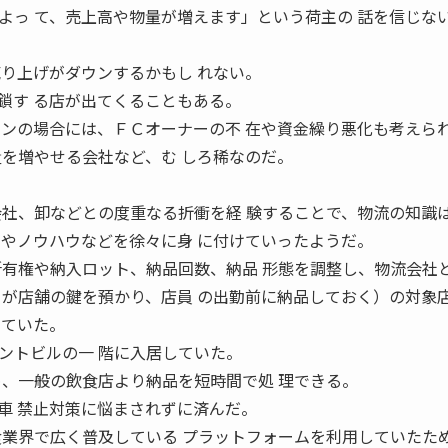
よっ て、売上高や物量が増えます」という荷主の 話を信じな
売り上げがダウンするかもし れない。
鎖す る店が出てくることもある。
ーンの場合には、ＦＣオーナーの不 在や資金繰り悪化も考えら
量を増やせる会社など、む しろ稀なのだ。
会社、卸などとの度重なる折衝を経 験することで、物流の知識
トやノウハウなどを徐々に身 に付けていったようだ。
所有権や納入ロット、納品回数、納品 形態を調整し、物流会社
ーが店舗の鍵を預かり、店員 の出勤前に納品しておく）の対象
いていた。
トビルの一 階に入居していた。
め、一般の飲食店より納品を短時間で処 理できる。
車 禁止対策に悩まされずに済んだ。
食業界で広く普及している プラットフォームを利用していたた