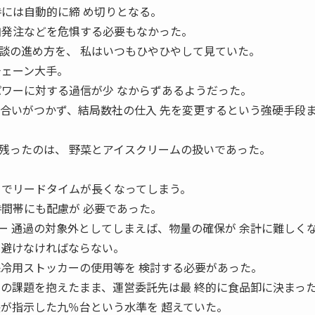
時には自動的に締 め切りとなる。
加発注などを危惧する必要もなかった。
の進め方を、 私はいつもひやひやして見ていた。
チェーン大手。
パワーに対する過信が少 なからずあるようだった。
り合いがつかず、結局数社の仕入 先を変更するという強硬手段
ったのは、 野菜とアイスクリームの扱いであった。
とでリードタイムが長くなってしまう。
時間帯にも配慮が 必要であった。
ー 通過の対象外としてしまえば、物量の確保が 余計に難しく
を避けなければならない。
保冷用ストッカーの使用等を 検討する必要があった。
の課題を抱えたまま、運営委託先は最 終的に食品卸に決まっ
長が指示した九％台という水準を 超えていた。