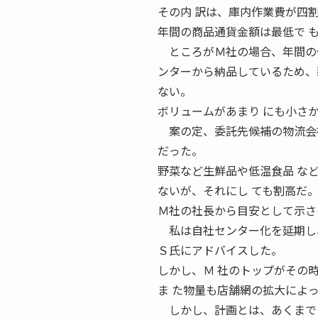
その内 訳は、庫内作業費が四
年間の商品通貨金額は最低で 
ところがＭ社の場合、年間の仕
ンターから納品しているため、
ない。
ボリュームがあまり にも小さ
案の定、委託先候補の物流会社
だった。
野菜など生鮮品や低温食品 な
ないが、それにし ても割高だ
Ｍ社の社長から目安として示さ
私は自社センター化を延期し、
Ｓ氏にアドバイスした。
しかし、Ｍ 社のトップがその
ま た物量も店舗網の拡大によ
しかし、計画とは、あくまで