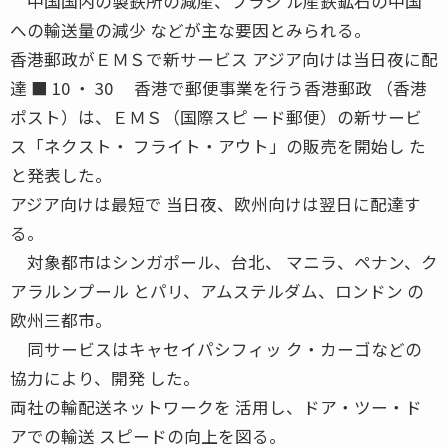
中国国内の製鉄所の減産、ブラジ ル産鉄鉱石の中国
への輸送量の減少 などが主な要因とみられる。
香港郵政がＥＭＳで新サービス アジア向けは当日夜に配
達 ■ 10 ・ 30 香港で郵便事業を行う香港郵政 （香港
ポスト）は、ＥＭＳ（国際スピ ード郵便）の新サービ
ス「ネクスト・ フライト・アウト」の販売を開始し た
と発表した。
アジア向けは最短で 当日夜、欧州向けは翌日に配達す
る。
対象都市はシンガポール、台北、 マニラ、ペナン、ク
アラルンプール とパリ、アムステルダム、ロンドン の
欧州三都市。
同サービスはキャセイパシフィッ ク・カーゴなどの
協力により、開発 した。
両社の輸配送ネットワークを 活用し、ドア・ツー・ド
アでの輸送 スピードの向上を図る。