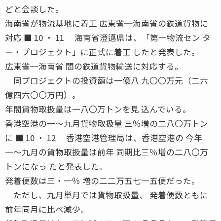
どと会談した。
海南省が物流基地に着工 広東省─海南省の鉄道貨物に
対応 ■ 10 ・ 11 海南省澄邁県は、「第一物流セン タ
ー・プロジェクト」に正式に着工 したと発表した。
広東省─海南省 間の鉄道貨物輸送に対応する。
同プロジェクトの投資額は一億八 九〇〇万元（二六
億四六〇〇万円）。
年間貨物取扱量は一八〇万トンを見 込んでいる。
香港空港の一〜九月貨物取扱量 三％増の二八〇万トン
に ■ 10 ・ 12 香港空港管理局は、香港空港の 今年
一〜九月の貨物取扱量は前年 同期比三％増の二八〇万
トンになっ たと発表した。
発着便数は三・一％ 増の二二万五七一五便だった。
ただし、九月単月では貨物取扱量、 発着便数ともに
前年同月に比べ減少。