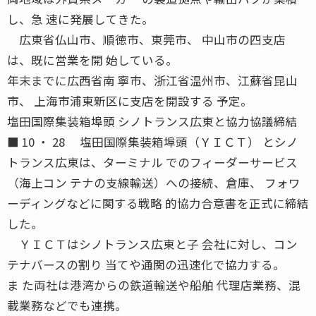
し、急 速に発展してきた。
広東省仏山市、順徳市、東莞市、 中山市の四支店
は、既に営業を開 始している。
年末までに広西省南 寧市、浙江省温州市、江蘇省昆山
市、 上海市浦東新区に支店を開設する 予定。
塩田国際集装箱埠頭 シノトランス広東と協力協議締結
■ 10 ・ 28 塩田国際集装箱埠頭（ＹＩＣＴ） とシノ
トランス広東は、ターミナル でのフィーダーサービス
（海上コン テナの支線輸送）への接続、倉庫、 フォワ
ーディングなどに関する戦略 的協力合意書を正式に締結
した。
ＹＩＣＴはシノトランス広東と子 会社に対し、コン
テナバースの割り 当てや通関の迅速化で協力する。
ま た両社は港湾からの鉄道輸送や船舶 代理店業務、混
載業務などでも連携。