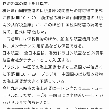
物流効率の向上を目指す。
杭州蕭山国際空港の保税倉庫 税関当局の許可得て正式
に稼働 ■ 10 ・ 29 浙江省の杭州蕭山国際空港の「税
関公共保税倉庫」が、このほど中 国税関総署の認可を
得て、正式に稼 働した。
同倉庫には保税貨物のほか、船 舶や航空機用の燃
料、メンテナンス 用部品なども保管できる。
日本航空、 全日本空輸、香港ドラゴン航空など 外資系
航空会社がテナントとして入 居する。
ブラジル─中国間の海上運賃 わずか二週間で半値近く
に下落 ■ 10 ・ 29 ブラジル─中国間のばら積み貨物
の海上運賃が大きく下落している。
今年九月末時点の海上運賃は一ト ン当たり三三・五一
七ドルだったが、 一〇月一四日には半額近い一七・ 八
八八ドルまで落ち込んだ。