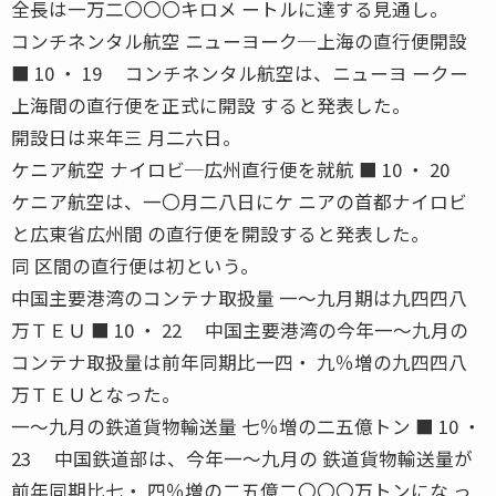
全長は一万二〇〇〇キロメ ートルに達する見通し。
コンチネンタル航空 ニューヨーク─上海の直行便開設
■ 10 ・ 19 コンチネンタル航空は、ニューヨ ークー
上海間の直行便を正式に開設 すると発表した。
開設日は来年三 月二六日。
ケニア航空 ナイロビ─広州直行便を就航 ■ 10 ・ 20
ケニア航空は、一〇月二八日にケ ニアの首都ナイロビ
と広東省広州間 の直行便を開設すると発表した。
同 区間の直行便は初という。
中国主要港湾のコンテナ取扱量 一〜九月期は九四四八
万ＴＥＵ ■ 10 ・ 22 中国主要港湾の今年一〜九月の
コンテナ取扱量は前年同期比一四・ 九％増の九四四八
万ＴＥＵとなった。
一〜九月の鉄道貨物輸送量 七％増の二五億トン ■ 10 ・
23 中国鉄道部は、今年一〜九月の 鉄道貨物輸送量が
前年同期比七・ 四％増の二五億二〇〇〇万トンにな っ