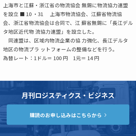
上海市と江蘇・浙江省の物流協会 無錫に物流協力連盟
を設立 ■ 10 ・31 上海市物流協会、江蘇省物流協
会、浙江省物流協会は合同で、江 蘇省無錫に「長江デル
タ地区近代物 流協力連盟」を設立した。
同連盟は、区域内物流企業の協 力強化、長江デルタ
地区の物流プラ ットフォームの整備などを行う。
為替レート：1ドル＝ 100 円 1元＝ 14 円
月刊ロジスティクス・ビジネス
購読のお申し込みはこちらから