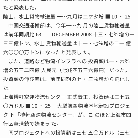
たと発表した。
陸上、水上貨物輸送量 一〜九月は二ケタ増 ■ 10 ・ 25
中国交通運輸部は、今年一〜九 月の陸上貨物輸送量
は前年同期比 63 DECEMBER 2008 十三・七％増の一
三三億トン、水上 貨物輸送量は十一・七％増の二一 億
六〇〇〇万トンになったと発表し た。
また、道路など物流インフラへの 投資額は一・六％
増の五三二四億 人民元（七兆四五三六億円）だった。
投資額の伸び率は、前年同期の七・ 三％増から鈍化し
た。
上海樽軒空運物流センター 正式着工、投資額は三七五
〇万ドル ■ 10 ・ 25 大型航空物流基地建設プロジェ
ク ト「樽軒空運物流センター」が、こ のほど上海市閔
行区華漕鎮で始まっ た。
同プロジェクトへの投資額は三七 五〇万ドル（三七