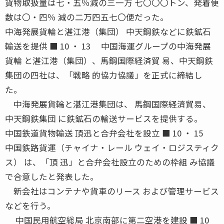
貨物取扱量は七・五％減の三一万 七〇〇〇トン、発着便
数は〇・四％ 減の二万四五七〇便だった。
中海発展貨輪と湛江港（集団） 中天鋼鉄などに鉄鉱石
輸送を提供 ■ 10 ・ 13 中国海運グループの中海発展
貨輪 と湛江港（集団）、馬鋼国際経済貿 易、中天鋼鉄
集団の四社は、「戦略 的協力協議」を正式に締結し
た。
中海発展貨輪と湛江港集団は、 馬鋼国際経済貿易、
中天鋼鉄集団 に鉄鉱石の輸送サービスを提供する。
中国鉄道貨物輸送 頂迅と合弁会社を設立 ■ 10 ・ 15
中国鉄路貨運（チャイナ・レール ウェイ・ロジスティク
ス） は、「頂 迅」と合弁会社設立のための枠組 み協議
で合意したと発表した。
新会社はコンテナや貨車のリース および管理サービス
などを行う。
中国民用航空総局 北京南部に第二空港を建設 ■ 10