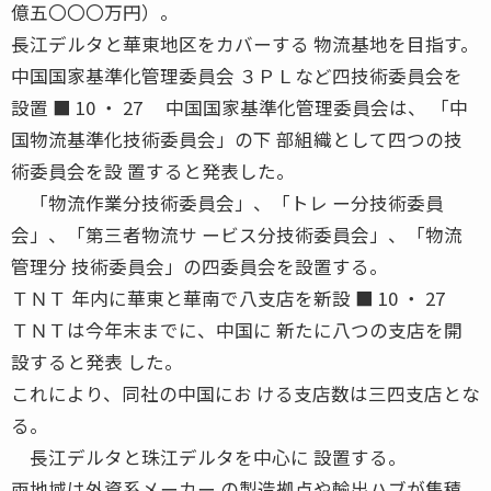
億五〇〇〇万円）。
長江デルタと華東地区をカバーする 物流基地を目指す。
中国国家基準化管理委員会 ３ＰＬなど四技術委員会を
設置 ■ 10 ・ 27 中国国家基準化管理委員会は、 「中
国物流基準化技術委員会」の下 部組織として四つの技
術委員会を設 置すると発表した。
「物流作業分技術委員会」、「トレ ー分技術委員
会」、「第三者物流サ ービス分技術委員会」、「物流
管理分 技術委員会」の四委員会を設置する。
ＴＮＴ 年内に華東と華南で八支店を新設 ■ 10 ・ 27
ＴＮＴは今年末までに、中国に 新たに八つの支店を開
設すると発表 した。
これにより、同社の中国にお ける支店数は三四支店とな
る。
長江デルタと珠江デルタを中心に 設置する。
両地域は外資系メーカー の製造拠点や輸出ハブが集積