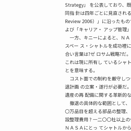
Strategy」 を公表してお
同指 針は四年ごとに見直される国防の
Review 2006）」に沿っ
よび「キャリア・ アップ管理
一方、キニーによると、ＮＡＳ
スペー ス・シャトルを成功裡
合い言葉は?ゼ ロサム戦略?だ。
これは現に所有し ているシャ
とを意味する。
コスト面での制約を厳守しつつ
退計画 の立案・遂行が必要だ
遺産の再 配備に関する革新的
撤退の具体的な範囲として、 ?
〇万品目を超える部品の整理、 
設整理費用 ? 一二〇〇社以上
ＮＡＳＡにとっ てシャトルか