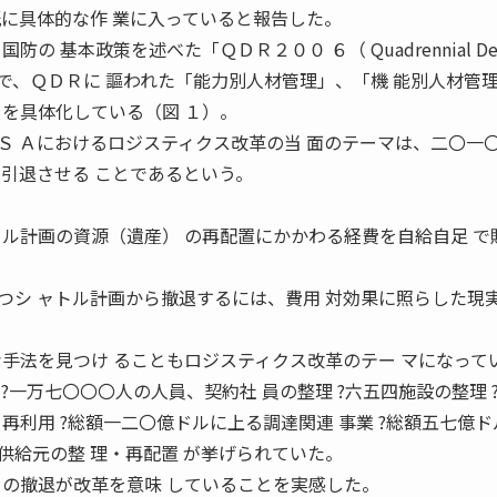
り、既に具体的な作 業に入っていると報告した。
 基本政策を述べた「ＱＤＲ２００ ６（ Quadrennial Def
たもので、ＱＤＲに 謳われた「能力別人材管理」、「機 能別人材管
」を具体化している（図 １）。
 Ａにおけるロジスティクス改革の当 面のテーマは、二〇一
に引退させる ことであるという。
トル計画の資源（遺産） の再配置にかかわる経費を自給自足 で
シ ャトル計画から撤退するには、費用 対効果に照らした現
。
な手法を見つけ ることもロジスティクス改革のテー マになって
一万七〇〇〇人の人員、契約社 員の整理 ?六五四施設の整理 
再利用 ?総額一二〇億ドルに上る調達関連 事業 ?総額五七億
の供給元の整 理・再配置 が挙げられていた。
らの撤退が改革を意味 していることを実感した。