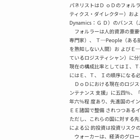
パネリストはＤ ｏＤのフォルラー（R
ティクス・ダイレクター）およ 
Dynamics：Ｇ Ｄ）のバンス（
フォルラーは人的資源の重要性を
専門家）、 Ｔ─People（
を熟知しない人間）お よびＥ─
ているロジスティシャン）に分
現在の構成比率としてはＩ、Ｔ
にはＥ、Ｔ、 Ｉの順序になる
ＤｏＤにおける現在のロジステ
ンテナンス 支援」に五四％、「調
年六％程 度あり、先進国のイ
ＥＥ諸国で整備 されつつある
ただし、これらの国に対する先
による公 的投資は投資リスク
ウォーカーは、経済のグローバ