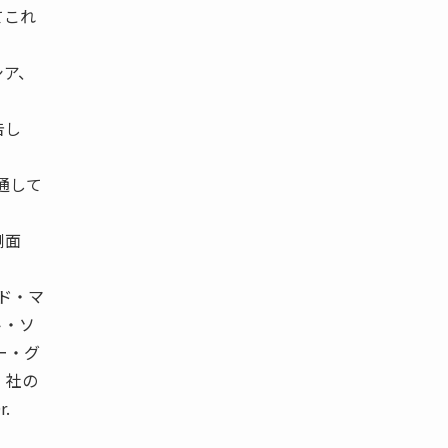
てこれ
シア、
告し
通して
側面
ード・マ
ト・ソ
ガー・グ
d）社の
.