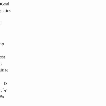
●Goal
istics
l
op
y
oss
略。
米統合
、 Ｄ
、ディ
Wa