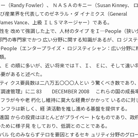
andy Fowler）、 ＮＡＳＡのキニー（Susan Kinney、 
び産業界を代表してのゼネラル・ダ イナミクス（General
James Vance、上級 ＩＬＳマネージャー）である。
 改めて強調した上で、人材のタイプ をＩ─People（狭い
ある部門の専門家でかつ 広い分野に関する知識があるが、ロ ジス
People（エンタープライズ・ ロジスティシャン：広い分野に
類。
、Ｅ の順に多いが、近い将来ではＴ、Ｉ、 Ｅに、そして遠い
必要があると述べた。
ィ クス要員数は二八万五〇〇〇人とい う驚くべき数であり
達管理」に二 83 DECEMBER 2008 これらの国の成長
ンフラが今や老 朽化し維持に莫大な経費がかかって いるのに対
インフラは新しく、経 済活動を推し進める基盤を提供する。
進国 からの投資はほとんどがプライベー トなものであり、政
のために様子見 をしており、低調とのことである。
ル 化のみならずテロを要因とするセキ ュリティ分野のグロ