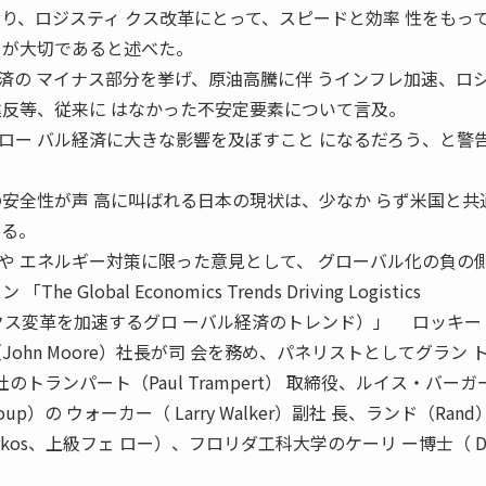
おり、ロジスティ クス改革にとって、スピードと効率 性をもっ
とが大切であると述べた。
の マイナス部分を挙げ、原油高騰に伴 うインフレ加速、ロ
違反等、従来に はなかった不安定要素について言及。
ロー バル経済に大きな影響を及ぼすこと になるだろう、と警
の安全性が声 高に叫ばれる日本の現状は、少なか らず米国と共
ある。
 エネルギー対策に限った意見として、 グローバル化の負の
lobal Economics Trends Driving Logistics
ロジスティクス変革を加速するグロ ーバル経済のトレンド）」 ロッキ
ohn Moore）社長が司 会を務め、パネリストとしてグラン 
on） 社のトランパート（Paul Trampert） 取締役、ルイス・バー
r Group）の ウォーカー（ Larry Walker）副社 長、ランド（Ran
emfakos、上級フェ ロー）、フロリダ工科大学のケーリ ー博士（ Dr