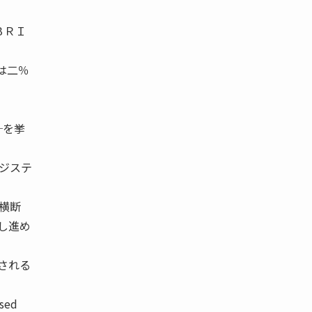
ＢＲＩ
は二％
─を挙
ロジステ
を横断
し進め
される
Based