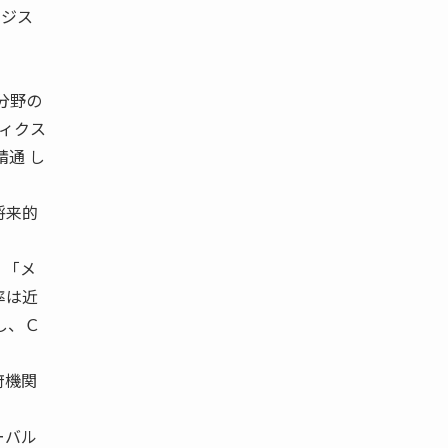
ロジス
分野の
ティクス
精通 し
将来的
、「メ
率は近
し、Ｃ
府機関
ーバル