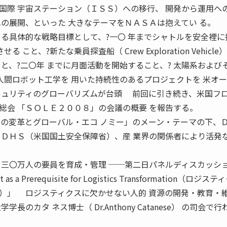
際 宇宙ステーション（ＩＳＳ）への移行、 開発から運用へ
への展開、といった 大きなテーマをＮＡＳＡは抱えてい る。
 る具体的な戦略目標として、?一〇 年までシャトルを安全裡に
こと、?新たな乗員探査船（ Crew Exploration Vehicle
と、?二〇年 までに月面活動を開始すること、? 太陽系および
人間ロボット工学を 用いた持続性のあるプロジェクトを 米オ
キュリティのグローバリズムが台頭 前回に引き続き、米国フ
総会 「ＳＯＬＥ２００８」の会議の概要 を報告する。
スの変革とグローバル・エコ ノミー」のメーン・テーマの下、Ｄ
 ＤＨＳ（米国国土安全保障省）、産 業界の関係者により活発
三〇万人の要員を育成・管理 ──第二日パネルディスカッショ
t as a Prerequisite for Logistics Transformation（ロジ
）」 ロジスティクスに欠かせない人的 資源の開発・教育・
のカタ ネス博士（ Dr.Anthony Catanese） の司会で行