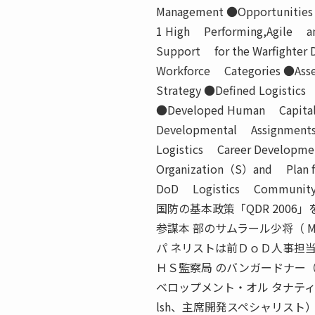
Management ●Opportunities 
1 High Performing,Agile an
Support for the Warfighter 
Workforce Categories ●Asses
Strategy ●Defined Logistic
●Developed Human Capital 
Developmental Assignments
Logistics Career Develop
Organization（S）and Plan 
DoD Logistics Communi
国防の基本政策「QDR 2006」
参謀本 部のサムラール少将（ MG 
パ ネリストは前ＤｏＤ人事担当次官で
ＨＳ監察局 のバンガードナー（Do
ベロップメント・オル タナティブス（ 
lsh、主席開発スペシャリスト）