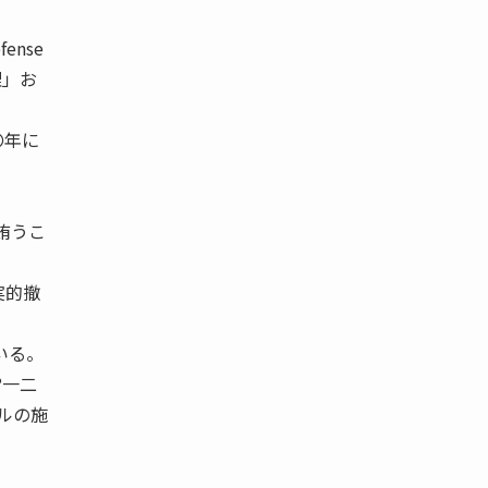
ense
理」お
〇年に
賄うこ
実的撤
いる。
?一二
ドルの施