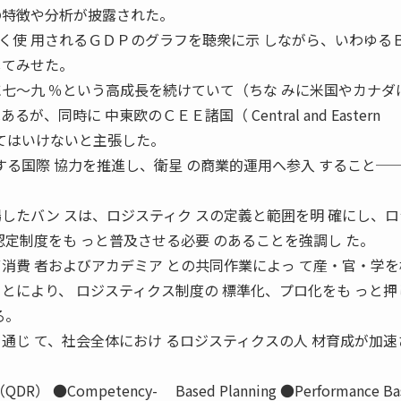
の特徴や分析が披露された。
使 用されるＧＤＰのグラフを聴衆に示 しながら、いわゆる
してみせた。
に七〜九 ％という高成長を続けていて（ちな みに米国やカナダ
、同時に 中東欧のＣＥＥ諸国（ Central and Eastern
 してはいけないと主張した。
する国際 協力を推進し、衛星 の商業的運用へ参入 すること─
したバン スは、ロジスティク スの定義と範囲を明 確にし、
認定制度をも っと普及させる必要 のあることを強調し た。
消費 者およびアカデミア との共同作業によっ て産・官・学
とにより、 ロジスティクス制度の 標準化、プロ化をも っと押
る。
通じ て、社会全体におけ るロジスティクスの人 材育成が加速
ew （QDR） ●Competency- Based Planning ●Performance 