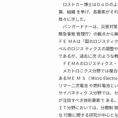
ロストカー博士はＤｏＤのよう
算、組織 を挙げ、各要素がそ
我々に示した。
バンガードナーは、災害対策に
緊急事態 管理庁）の観点から
ＦＥ ＭＡは「国のロジスティ
ベルのロジス ティクスの調整
であるが、過去に次 のような
ＦＥＭＡのロジスティクス・イ
メカトロニクス分野では複合材
あるＭＥ Ｍ Ｓ（ Micro Elec
リマー二次電池 や燃料電池と
サイバネティク ス分野では、
が注目すべき技術要素で ある
ＩＴ分野においては、分散制 
な 行動に関する研究が中心と