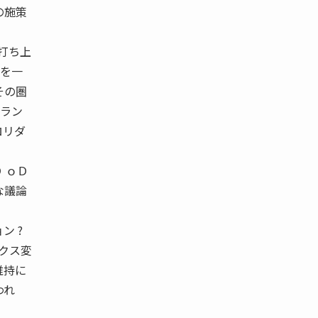
の施策
打ち上
）を一
その圏
ーラン
ロリダ
 ｏＤ
な議論
ン ?
スティクス変
維持に
われ