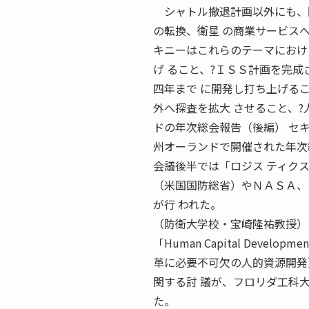
シャトル撤退計画以外にも、国
の転換、衛星 の商業サービス
キニーはこれらのテーマにおけ
げ ること、?ＩＳＳ計画を完成させる 
四年まで に開発し打ち上げるこ
外へ探査を拡大 させること、?
ドの年次総会報告（後編） セ
州オーランドで開催された年次
会議後半では「ロジス ティク
（米国国防総省）やＮＡＳＡ、
が行 われた。
（防衛大学校・宝崎隆祐教授） 
「Human Capital Developmen
革に必要不可欠の人的資源開発
関する討 議が、フロリダ工科大学学長
た。