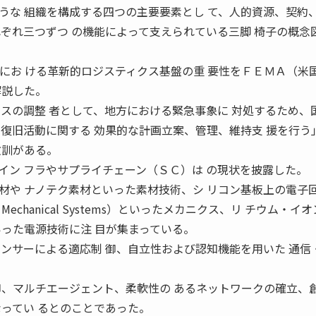
な 組織を構成する四つの主要要素とし て、人的資源、契約
れぞれ三つずつ の機能によって支えられている三脚 椅子の概念
お ける革新的ロジスティクス基盤の重 要性をＦＥＭＡ（米
解説した。
クスの調整 者として、地方における緊急事象に 対処するため、
や復旧活動に関する 効果的な計画立案、管理、維持支 援を行う
教訓がある。
ン フラやサプライチェーン（ＳＣ）は の現状を披露した。
や ナノテク素材といった素材技術、シ リコン基板上の電子
tro Mechanical Systems）といったメカニクス、リ チウム・イ
いった電源技術に注 目が集まっている。
センサーによる適応制 御、自立性および認知機能を用いた 通信
。
御、マルチエージェント、柔軟性の あるネットワークの確立、
なってい るとのことであった。