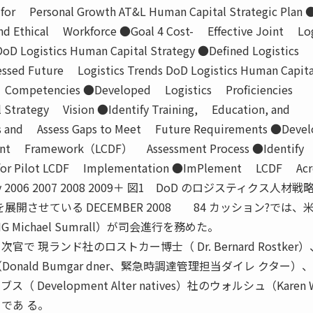
for Personal Growth AT&L Human Capital Strategic Plan 
d Ethical Workforce ●Goal 4 Cost- Effective Joint Log
DoD Logistics Human Capital Strategy ●Defined Logistics
sed Future Logistics Trends DoD Logistics Human Capita
s Competencies ●Developed Logistics Proficiencies
Strategy Vision ●Identify Training, Education, and
 and Assess Gaps to Meet Future Requirements ●Devel
ment Framework（LCDF） Assessment Process ●Identif
for Pilot LCDF Implementation ●ImPlement LCDF Acr
ty 2006 2007 2008 2009＋ 図1 DoD のロジスティクス人材戦
を展開させている DECEMBER 2008 84 カッション?では、
Michael Sumrall）が司会進行を務めた。
 現ランド社のロストカー博士（ Dr. Bernard Rostker）
nald Bumgar dner、緊急時調達管理担当ダイレ クター）
Development Alter natives）社のウォルシュ（Karen 
であ る。