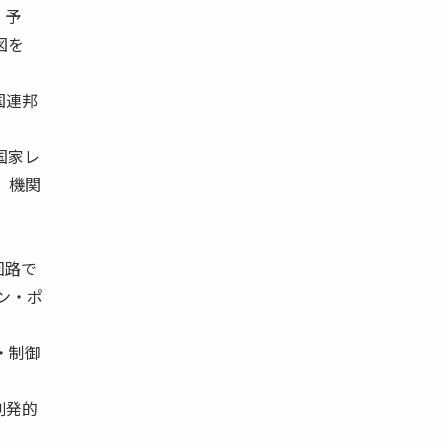
、予
図を
国連邦
国家レ
」機関
回路で
オン・ポ
・制御
創発的