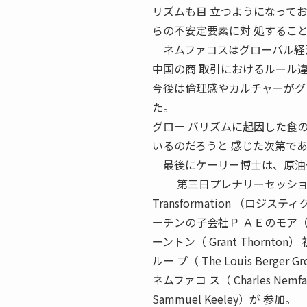
リズムも目 立つようになって
らの不安定要素に対 処するこ
ネムファコスはグローバル経済
中国の商 取引におけるルール
今後は倫理感やカルチャーがグ
た。
グロー バリズムに起因した食
いるのだろうと 感じた次第で
最後にケーリー博士は、原油や
── 第三日プレナリーセッション 「The G
Transformation （
ーチンの子会社Ｐ ＡＥのモア（J
ーントン（ Grant Thornt
ルー プ（ The Louis Berge
ネムファコ ス（ Charles N
Sammuel Keeley）が 参加。